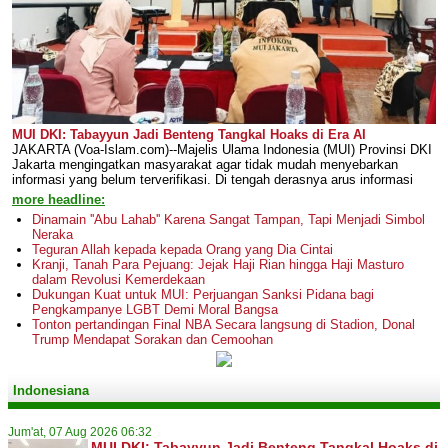
MUI DKI: Tabayyun Jadi Benteng Tangkal Hoaks di Era AI
JAKARTA (Voa-Islam.com)--Majelis Ulama Indonesia (MUI) Provinsi DKI
Jakarta mengingatkan masyarakat agar tidak mudah menyebarkan
informasi yang belum terverifikasi. Di tengah derasnya arus informasi
more headline:
Dinamain ''Abu Lahab'' Karena Sangat Tampan, Tapi Menjadi Simbol
Neraka
Teguran Allah kepada kepada Orang yang Dia Cintai
Kranji, Tanah Para Pejuang: Jejak Haji Rian hingga Haji Masturo
dalam Revolusi Kemerdekaan
Dukungan Kuat untuk MUI: Perjuangan Sanksi Pidana bagi
Pengkampanye LGBT Demi Moral Bangsa
Tonton pertandingan Final NBA Secara langsung di Stadion, Donal
Trump Mendapat Sorakan dan Cemoohan
Indonesiana
Jum'at, 07 Aug 2026 06:32
MUI DKI: Tabayyun Jadi Benteng Tangkal Hoaks di