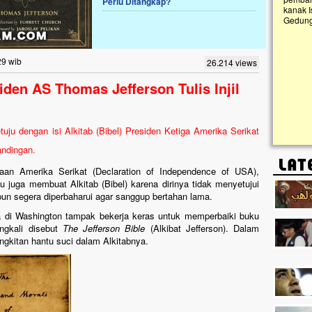
Perlu Ditangkap?
kanak I
Gedung 
k, Masjid di
askan. Ayo Bantu.!!
g Cilumbu ini sungguh
29 wib
26.214 views
n mangkrak, kini nyaris
penuhi rumput liar,
siden AS Thomas Jefferson Tulis Injil
m terpapar panas dan
tuju dengan isi Alkitab (Bibel) Presiden Ketiga Amerika Serikat
andingan.
aan Amerika Serikat (Declaration of Independence of USA),
u juga membuat Alkitab (Bibel) karena dirinya tidak menyetujui
tu pun segera diperbaharui agar sanggup bertahan lama.
a di Washington tampak bekerja keras untuk memperbaiki buku
ingkali disebut
The Jefferson Bible
(Alkibat Jefferson). Dalam
angkitan hantu suci dalam Alkitabnya.