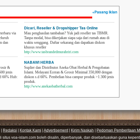
+Pasang iklan
Dicari, Reseller & Dropshipper Tas Online
erbaru via
Mau penghasilan tambahan? Yuk jadi reseller tas TBMR.
eluruh
Tanpa modal, bisa dikerjakan siapa saja dari rumah atau di
em dan
waktu senggang. Daftar sekarang dan dapatkan diskon
khusus reseller
http://www.tasbrandedmurahriri.com
NABAWI HERBA
rosir &
Suplier dan Distributor Aneka Obat Herbal & Pengobatan
500 jenis
Islami. Melayani Eceran & Grosir Minimal 350,000 dengan
sd 60% Hub:
diskon s.d 60%. Pembelian bisa campur produk >1.300 jenis
produk.
http://www.anekaobatherbal.com
|
Redaksi
|
Kontak Kami
|
Advertisement
|
Kirim Naskah
|
Pedoman Pemberitaan Me
di situs voa-islam.com boleh disalin, diperbanyak, dan disebarluaskan guna kepe