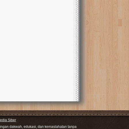
dia Siber
ntingan dakwah, edukasi, dan kemaslahatan tanpa