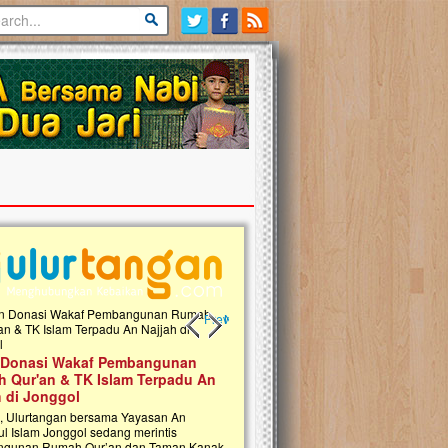
Previous slide
Next slide
 Donasi Wakaf Pembangunan
Ulurtangan Bersama PDUI Kota 
 Qur'an & TK Islam Terpadu An
Safari Wakaf Qur'an dan Tebar
h di Jonggol
Sembako ke Pelosok Negeri
i, Ulurtangan bersama Yayasan An
Mari bergabung dalam memperkuat jari
ul Islam Jonggol sedang merintis
kebaikan di pelosok negeri dengan Waka
gunan Rumah Qur’an dan Taman Kanak-
Qur'an. Jangan ragu untuk menjadi bagi