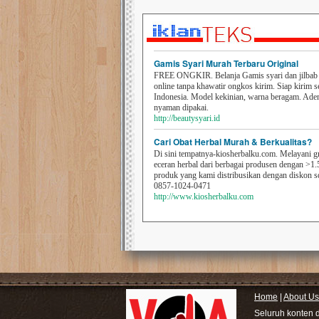
Gamis Syari Murah Terbaru Original
FREE ONGKIR. Belanja Gamis syari dan jilbab t
online tanpa khawatir ongkos kirim. Siap kirim s
Indonesia. Model kekinian, warna beragam. Ad
nyaman dipakai.
http://beautysyari.id
Cari Obat Herbal Murah & Berkualitas?
Di sini tempatnya-kiosherbalku.com. Melayani g
eceran herbal dari berbagai produsen dengan >1.
produk yang kami distribusikan dengan diskon 
0857-1024-0471
http://www.kiosherbalku.com
Home
|
About Us
Seluruh konten 