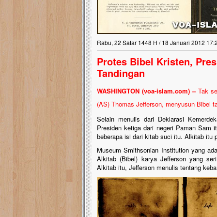
Lima Tahun Mangkra
Pelosok ini Mengen
Nasib masjid di Kampun
Rabu, 22 Safar 1448 H / 18 Januari 2012 17:
mengenaskan. Lima tahu
tak berbentuk masjid, di
Protes Bibel Kristen, Pre
berlumut, dan menghita
Tandingan
hujan....
WASHINGTON (voa-islam.com) –
Tak se
(AS) Thomas Jefferson, menyusun Bibel t
Selain menulis dari Deklarasi Kemerdek
Presiden ketiga dari negeri Paman Sam it
beberapa isi dari kitab suci itu. Alkitab i
Museum Smithsonian Institution yang ad
Alkitab (Bibel) karya Jefferson yang ser
Alkitab itu, Jefferson menulis tentang keb