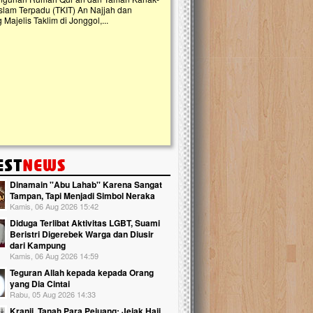
slam Terpadu (TKIT) An Najjah dan
kebaikan ini. Abadikan harta dengan wa
Majelis Taklim di Jonggol,...
Qur'an dan saksikan...
Dinamain ''Abu Lahab'' Karena Sangat
Tampan, Tapi Menjadi Simbol Neraka
Kamis, 06 Aug 2026 15:42
Diduga Terlibat Aktivitas LGBT, Suami
Beristri Digerebek Warga dan Diusir
dari Kampung
Kamis, 06 Aug 2026 14:59
Teguran Allah kepada kepada Orang
yang Dia Cintai
Rabu, 05 Aug 2026 14:33
Kranji, Tanah Para Pejuang: Jejak Haji