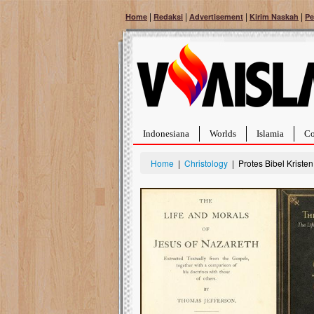
|
|
|
|
Home
Redaksi
Advertisement
Kirim Naskah
Pe
Indonesiana
Worlds
Islamia
Co
Home
|
Christology
| Protes Bibel Kristen
Bantu Naura, Balita Hebat Sembuh Dari
Tumor Pembuluh Darah
Hidup Naura Salsabila dipenuhi dengan
rintangan yang sangat berat. Meskipun baru
berusia sepuluh bulan, bayi yang imut ini harus
menghadapi penyakit yang dahsyat, yaitu tumor
pembuluh darah berukuran...