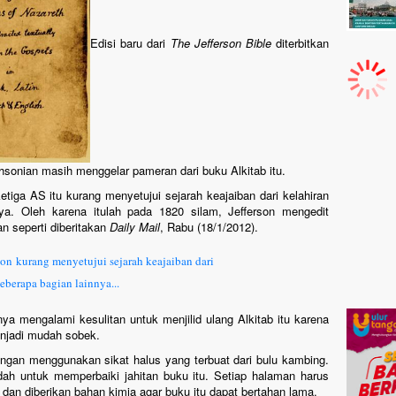
Edisi baru dari
The Jefferson Bible
diterbitkan
hsonian masih menggelar pameran dari buku Alkitab itu.
etiga AS itu kurang menyetujui sejarah keajaiban dari kelahiran
a. Oleh karena itulah pada 1820 silam, Jefferson mengedit
n seperti diberitakan
Daily Mail
, Rabu (18/1/2012).
son
kurang menyetujui sejarah keajaiban dari
berapa bagian lainnya...
nya mengalami kesulitan untuk menjilid ulang Alkitab itu karena
njadi mudah sobek.
dengan menggunakan sikat halus yang terbuat dari bulu kambing.
ah untuk memperbaiki jahitan buku itu. Setiap halaman harus
an diberikan bahan kimia agar buku itu dapat bertahan lama.