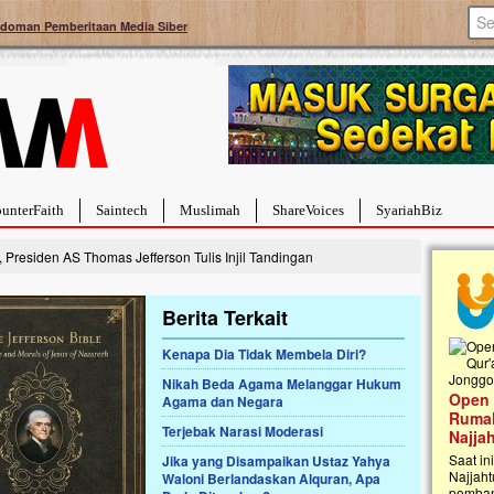
doman Pemberitaan Media Siber
unterFaith
Saintech
Muslimah
ShareVoices
SyariahBiz
, Presiden AS Thomas Jefferson Tulis Injil Tandingan
Berita Terkait
Kenapa Dia Tidak Membela Diri?
Palestina Masih Berduka, Ayo Ulurkan
Nikah Beda Agama Melanggar Hukum
Open
Tangan Bantu Mereka
Agama dan Negara
Rumah
Sahabat, Ulurtangan mari kirimkan dukungan
Terjebak Narasi Moderasi
Najja
terbaikmu untuk warga Palestina di Gaza demi
menguatkan mereka menghadapi situasi
Saat in
Jika yang Disampaikan Ustaz Yahya
mencekam ini. Mari dukung mereka dengan
Najjaht
Waloni Berlandaskan Alquran, Apa
berdonasi dengan cara:...
pemban