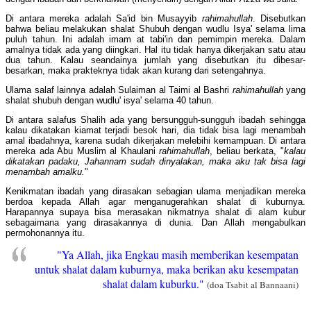
Di antara mereka adalah Sa'id bin Musayyib
rahimahullah
. Disebutkan
bahwa beliau melakukan shalat Shubuh dengan wudlu Isya' selama lima
puluh tahun. Ini adalah imam at tabi'in dan pemimpin mereka. Dalam
amalnya tidak ada yang diingkari. Hal itu tidak hanya dikerjakan satu atau
dua tahun. Kalau seandainya jumlah yang disebutkan itu dibesar-
besarkan, maka prakteknya tidak akan kurang dari setengahnya.
Ulama salaf lainnya adalah Sulaiman al Taimi al Bashri
rahimahullah
yang
shalat shubuh dengan wudlu' isya' selama 40 tahun.
Di antara salafus Shalih ada yang bersungguh-sungguh ibadah sehingga
kalau dikatakan kiamat terjadi besok hari, dia tidak bisa lagi menambah
amal ibadahnya, karena sudah dikerjakan melebihi kemampuan. Di antara
mereka ada Abu Muslim al Khaulani
rahimahullah
, beliau berkata, "
kalau
dikatakan padaku, Jahannam sudah dinyalakan, maka aku tak bisa lagi
menambah amalku.
"
Kenikmatan ibadah yang dirasakan sebagian ulama menjadikan mereka
berdoa kepada Allah agar menganugerahkan shalat di kuburnya.
Harapannya supaya bisa merasakan nikmatnya shalat di alam kubur
sebagaimana yang dirasakannya di dunia. Dan Allah mengabulkan
permohonannya itu.
"Ya Allah, jika Engkau masih memberikan kesempatan
untuk shalat dalam kuburnya, maka berikan aku kesempatan
shalat dalam kuburku."
(doa Tsabit al Bannaani)