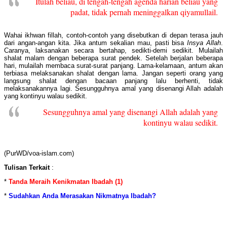
Itulah beliau, di tengah-tengah agenda harian beliau yang
padat, tidak pernah meninggalkan qiyamullail.
Wahai ikhwan fillah, contoh-contoh yang disebutkan di depan terasa jauh
dari angan-angan kita. Jika antum sekalian mau, pasti bisa
Insya Allah
.
Caranya, laksanakan secara bertahap, sedikti-demi sedikit. Mulailah
shalat malam dengan beberapa surat pendek. Setelah berjalan beberapa
hari, mulailah membaca surat-surat panjang. Lama-kelamaan, antum akan
terbiasa melaksanakan shalat dengan lama. Jangan seperti orang yang
langsung shalat dengan bacaan panjang lalu berhenti, tidak
melaksanakannya lagi. Sesungguhnya amal yang disenangi Allah adalah
yang kontinyu walau sedikit.
Sesungguhnya amal yang disenangi Allah adalah yang
kontinyu walau sedikit.
(PurWD/voa-islam.com)
Tulisan Terkai
t
:
*
Tanda Meraih Kenikmatan Ibadah (1)
*
Sudahkan Anda Merasakan Nikmatnya Ibadah?