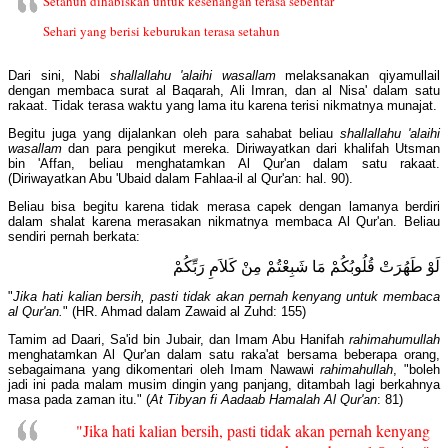
Setahun dihabiskan untuk kesenangan terasa sebentar
Sehari yang berisi keburukan terasa setahun
Dari sini, Nabi
shallallahu 'alaihi wasallam
melaksanakan qiyamullail
dengan membaca surat al Baqarah, Ali Imran, dan al Nisa' dalam satu
rakaat. Tidak terasa waktu yang lama itu karena terisi nikmatnya munajat.
Begitu juga yang dijalankan oleh para sahabat beliau
shallallahu 'alaihi
wasallam
dan para pengikut mereka. Diriwayatkan dari khalifah Utsman
bin 'Affan, beliau menghatamkan Al Qur'an dalam satu rakaat.
(Diriwayatkan Abu 'Ubaid dalam Fahlaa-il al Qur'an: hal. 90).
Beliau bisa begitu karena tidak merasa capek dengan lamanya berdiri
dalam shalat karena merasakan nikmatnya membaca Al Qur'an. Beliau
sendiri pernah berkata:
لَوْ طَهُرَتْ قُلُوبُكُمْ مَا شَبِعْتُمْ مِنْ كَلاَمِ رَبِّكُمْ
"
Jika hati kalian bersih, pasti tidak akan pernah kenyang untuk membaca
al Qur'an.
" (HR. Ahmad dalam Zawaid al Zuhd: 155)
Tamim ad Daari, Sa'id bin Jubair, dan Imam Abu Hanifah
rahimahumullah
menghatamkan Al Qur'an dalam satu raka'at bersama beberapa orang,
sebagaimana yang dikomentari oleh Imam Nawawi
rahimahullah
, "boleh
jadi ini pada malam musim dingin yang panjang, ditambah lagi berkahnya
masa pada zaman itu." (
At Tibyan fi Aadaab Hamalah Al Qur'an
: 81)
"Jika hati kalian bersih, pasti tidak akan pernah kenyang