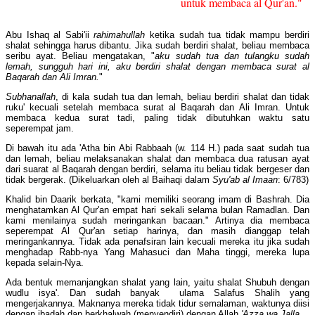
untuk membaca al Qur'an."
Abu Ishaq al Sabi'ii
rahimahullah
ketika sudah tua tidak mampu berdiri
shalat sehingga harus dibantu. Jika sudah berdiri shalat, beliau membaca
seribu ayat. Beliau mengatakan, "
aku sudah tua dan tulangku sudah
lemah, sungguh hari ini, aku berdiri shalat dengan membaca surat al
Baqarah dan Ali Imran.
"
Subhanallah
, di kala sudah tua dan lemah, beliau berdiri shalat dan tidak
ruku' kecuali setelah membaca surat al Baqarah dan Ali Imran. Untuk
membaca kedua surat tadi, paling tidak dibutuhkan waktu satu
seperempat jam.
Di bawah itu ada 'Atha bin Abi Rabbaah (w. 114 H.) pada saat sudah tua
dan lemah, beliau melaksanakan shalat dan membaca dua ratusan ayat
dari suarat al Baqarah dengan berdiri, selama itu beliau tidak bergeser dan
tidak bergerak. (Dikeluarkan oleh al Baihaqi dalam
Syu'ab al Imaan
: 6/783)
Khalid bin Daarik berkata, "kami memiliki seorang imam di Bashrah. Dia
menghatamkan Al Qur'an empat hari sekali selama bulan Ramadlan. Dan
kami menilainya sudah meringankan bacaan." Artinya dia membaca
seperempat Al Qur'an setiap harinya, dan masih dianggap telah
meringankannya. Tidak ada penafsiran lain kecuali mereka itu jika sudah
menghadap Rabb-nya Yang Mahasuci dan Maha tinggi, mereka lupa
kepada selain-Nya.
Ada bentuk memanjangkan shalat yang lain, yaitu shalat Shubuh dengan
wudlu isya'. Dan sudah banyak ulama Salafus Shalih yang
mengerjakannya. Maknanya mereka tidak tidur semalaman, waktunya diisi
dengan ibadah dan berkhalwah (menyendiri) dengan Allah
'Azza wa Jalla.