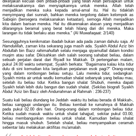
dikerjakan kecuali oleh pribadi-pribadi yang telah Allah persiapkan untuk
melaksanakannya dan menyiapkannya untuk mereka. Allah telah
menjadikan mereka suka kepada amal-amal itu. Hal itu tidaklah
menyimpang dari sunnah, bahkan mereka tergolong dalam kelompok as
Sabiqiin (bersegera melaksanakan ketaatan), semoga Allah menjadikan
kita dalam barisan mereka. Hal itu dikarenakan alasan yang menjadikan
dilarangnya beramal yang berat telah hilang dari diri mereka. Maka
larangan itu tidak berlaku atas mereka." (Al Muwafaqaat: 2/140)
Sesungguhnya kenikmatan ibadah bukan ada pada zaman dahulu saja.
Al
Hamdulillah
, zaman kita sekarang juga masih ada. Syaikh Abdul Aziz bin
Abdullah bin Bazz
rahimahullah
selalu menjaga qiyamullail dalam kondisi
muqim atau safar. Dikisahkan oleh salah seorang sahabat beliau, dalam
sebuah perjalan darat dari Riyadl ke Makkah. Di pertengahan malam,
pukul 24.00 waktu setempat, Syaikh berkata: "Bagaimana kalau kita tidur
dulu di sini kemudian kita lanjutkan perjalanan esok pagi?" Orang-orang
yang dalam rombongan beliau setuju. Lalu mereka tidur, sedangkan
Syaikh minta air untuk wudlu kemudian shalat sebanyak yang beliau mau,
setelah itu beliau tidur. Ketika bangun shalat Shubuh, mereka dapati
Syaikh telah lebih dulu bangun dan sudah shalat. (Sekilas biografi Syaikh
Abdul 'Aziz bin Bazz oleh Andurrahman al Rahmah : 236-237)
Suatu kali beliau diundang ke Jeddah -waktu itu beliau berada di Makkah-,
beliau sanggupi undangan itu. Beliau kembali ke rumahnya di Makkah
pada pukul 02.00 dini hari. Orang-orang dalam rombongan beliau tidur.
Ketika sudah masuk waktu untuk shalat tahajjud, sekitar pukul 03.00,
beliau membangunkan mereka untuk shalat. Kamudian beliau shalat
hingga masuk shubuh. Setelah shalat, beliau menyampaikan ceramah
sebentar lalu melakukan aktifitas mu'amalah.