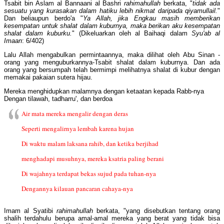
Tsabit bin Aslam al Bannaani al Bashri
rahimahullah
berkata, "
tidak ada
sesuatu yang kurasakan dalam hatiku lebih nikmat daripada qiyamullail.
"
Dan beliaupun berdo'a "
Ya Allah, jika Engkau masih memberikan
kesempatan untuk shalat dalam kuburnya, maka berikan aku kesempatan
shalat dalam kuburku.
" (Dikeluarkan oleh al Baihaqi dalam
Syu'ab al
Imaan
: 6/402)
Lalu Allah mengabulkan permintaannya, maka dilihat oleh Abu Sinan -
orang yang menguburkannya-Tsabit shalat dalam kuburnya. Dan ada
orang yang bersumpah telah bermimpi melihatnya shalat di kubur dengan
memakai pakaian sutera hijau.
Mereka menghidupkan malamnya dengan ketaatan kepada Rabb-nya
Dengan tilawah, tadharru', dan berdoa
Air mata mereka mengalir dengan deras
Seperti mengalirnya lembah karena hujan
Di waktu malam laksana rahib, dan ketika berjihad
menghadapi musuhnya, mereka ksatria paling berani
Di wajahnya terdapat bekas sujud pada tuhan-nya
Dengannya kilauan pancaran cahaya-nya
Imam al Syatibi
rahimahullah
berkata, "yang disebutkan tentang orang
shalih terdahulu berupa amal-amal mereka yang berat yang tidak bisa