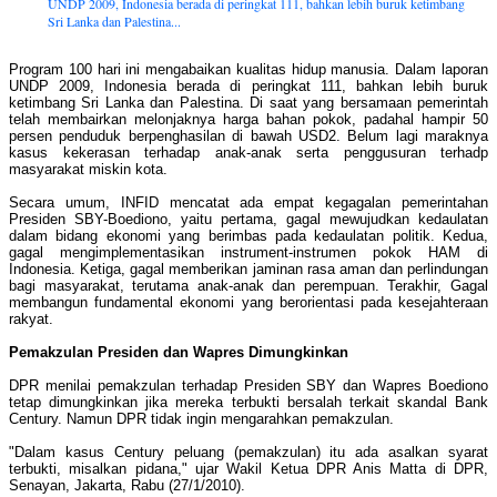
UNDP 2009, Indonesia berada di peringkat 111, bahkan lebih buruk ketimbang
Sri Lanka dan Palestina...
Program 100 hari ini mengabaikan kualitas hidup manusia. Dalam laporan
UNDP 2009, Indonesia berada di peringkat 111, bahkan lebih buruk
ketimbang Sri Lanka dan Palestina. Di saat yang bersamaan pemerintah
telah membairkan melonjaknya harga bahan pokok, padahal hampir 50
persen penduduk berpenghasilan di bawah USD2. Belum lagi maraknya
kasus kekerasan terhadap anak-anak serta penggusuran terhadp
masyarakat miskin kota.
Secara umum, INFID mencatat ada empat kegagalan pemerintahan
Presiden SBY-Boediono, yaitu pertama, gagal mewujudkan kedaulatan
dalam bidang ekonomi yang berimbas pada kedaulatan politik. Kedua,
gagal mengimplementasikan instrument-instrumen pokok HAM di
Indonesia. Ketiga, gagal memberikan jaminan rasa aman dan perlindungan
bagi masyarakat, terutama anak-anak dan perempuan. Terakhir, Gagal
membangun fundamental ekonomi yang berorientasi pada kesejahteraan
rakyat.
Pemakzulan Presiden dan Wapres Dimungkinkan
DPR menilai pemakzulan terhadap Presiden SBY dan Wapres Boediono
tetap dimungkinkan jika mereka terbukti bersalah terkait skandal Bank
Century. Namun DPR tidak ingin mengarahkan pemakzulan.
"Dalam kasus Century peluang (pemakzulan) itu ada asalkan syarat
terbukti, misalkan pidana," ujar Wakil Ketua DPR Anis Matta di DPR,
Senayan, Jakarta, Rabu (27/1/2010).