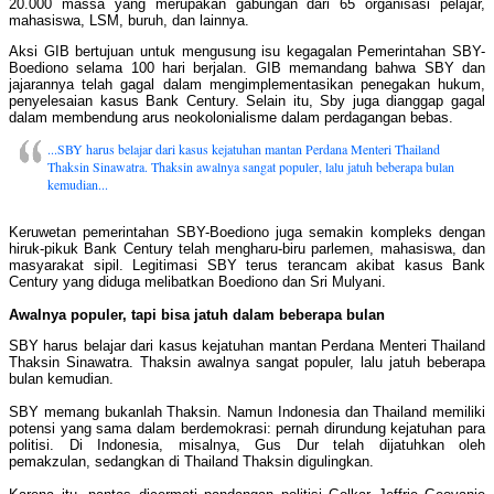
20.000 massa yang merupakan gabungan dari 65 organisasi pelajar,
mahasiswa, LSM, buruh, dan lainnya.
Aksi GIB bertujuan untuk mengusung isu kegagalan Pemerintahan SBY-
Boediono selama 100 hari berjalan. GIB memandang bahwa SBY dan
jajarannya telah gagal dalam mengimplementasikan penegakan hukum,
penyelesaian kasus Bank Century. Selain itu, Sby juga dianggap gagal
dalam membendung arus neokolonialisme dalam perdagangan bebas.
...SBY harus belajar dari kasus kejatuhan mantan Perdana Menteri Thailand
Thaksin Sinawatra. Thaksin awalnya sangat populer, lalu jatuh beberapa bulan
kemudian...
Keruwetan pemerintahan SBY-Boediono juga semakin kompleks dengan
hiruk-pikuk Bank Century telah mengharu-biru parlemen, mahasiswa, dan
masyarakat sipil. Legitimasi SBY terus terancam akibat kasus Bank
Century yang diduga melibatkan Boediono dan Sri Mulyani.
Awalnya populer, tapi bisa jatuh dalam beberapa bulan
SBY harus belajar dari kasus kejatuhan mantan Perdana Menteri Thailand
Thaksin Sinawatra. Thaksin awalnya sangat populer, lalu jatuh beberapa
bulan kemudian.
SBY memang bukanlah Thaksin. Namun Indonesia dan Thailand memiliki
potensi yang sama dalam berdemokrasi: pernah dirundung kejatuhan para
politisi. Di Indonesia, misalnya, Gus Dur telah dijatuhkan oleh
pemakzulan, sedangkan di Thailand Thaksin digulingkan.