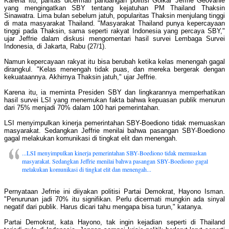
Karena itu, pantas dicermati pandangan politisi Golkar Jeffrie Geovanie
yang mengingatkan SBY tentang kejatuhan PM Thailand Thaksin
Sinawatra. Lima bulan sebelum jatuh, popularitas Thaksin menjulang tinggi
di mata masyarakat Thailand. "Masyarakat Thailand punya kepercayaan
tinggi pada Thaksin, sama seperti rakyat Indonesia yang percaya SBY,"
ujar Jeffrie dalam diskusi mengomentari hasil survei Lembaga Survei
Indonesia, di Jakarta, Rabu (27/1).
Namun kepercayaan rakyat itu bisa berubah ketika kelas menengah gagal
dirangkul. "Kelas menengah tidak puas, dan mereka bergerak dengan
kekuataannya. Akhirnya Thaksin jatuh," ujar Jeffrie.
Karena itu, ia meminta Presiden SBY dan lingkarannya memperhatikan
hasil survei LSI yang menemukan fakta bahwa kepuasan publik menurun
dari 75% menjadi 70% dalam 100 hari pemerintahan.
LSI menyimpulkan kinerja pemerintahan SBY-Boediono tidak memuaskan
masyarakat. Sedangkan Jeffrie menilai bahwa pasangan SBY-Boediono
gagal melakukan komunikasi di tingkat elit dan menengah.
...LSI menyimpulkan kinerja pemerintahan SBY-Boediono tidak memuaskan
masyarakat. Sedangkan Jeffrie menilai bahwa pasangan SBY-Boediono gagal
melakukan komunikasi di tingkat elit dan menengah...
Pernyataan Jefrrie ini diiyakan politisi Partai Demokrat, Hayono Isman.
"Penurunan jadi 70% itu signifikan. Perlu dicermati mungkin ada sinyal
negatif dari publik. Harus dicari tahu mengapa bisa turun," katanya.
Partai Demokrat, kata Hayono, tak ingin kejadian seperti di Thailand