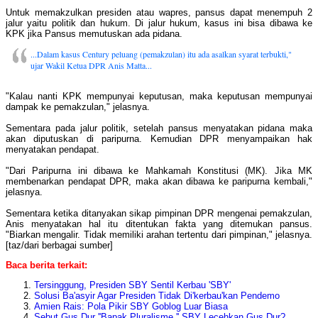
Untuk memakzulkan presiden atau wapres, pansus dapat menempuh 2
jalur yaitu politik dan hukum. Di jalur hukum, kasus ini bisa dibawa ke
KPK jika Pansus memutuskan ada pidana.
...Dalam kasus Century peluang (pemakzulan) itu ada asalkan syarat terbukti,"
ujar Wakil Ketua DPR Anis Matta...
"Kalau nanti KPK mempunyai keputusan, maka keputusan mempunyai
dampak ke pemakzulan," jelasnya.
Sementara pada jalur politik, setelah pansus menyatakan pidana maka
akan diputuskan di paripurna. Kemudian DPR menyampaikan hak
menyatakan pendapat.
"Dari Paripurna ini dibawa ke Mahkamah Konstitusi (MK). Jika MK
membenarkan pendapat DPR, maka akan dibawa ke paripurna kembali,"
jelasnya.
Sementara ketika ditanyakan sikap pimpinan DPR mengenai pemakzulan,
Anis menyatakan hal itu ditentukan fakta yang ditemukan pansus.
"Biarkan mengalir. Tidak memiliki arahan tertentu dari pimpinan," jelasnya.
[taz/dari berbagai sumber]
Baca berita terkait:
Tersinggung,
Presiden SBY Sentil Kerbau 'SBY'
Solusi Ba'asyir Agar Presiden Tidak Di'kerbau'kan Pendemo
Amien Rais: Pola Pikir SBY Goblog Luar Biasa
Sebut Gus Dur ''Bapak Pluralisme,'' SBY Lecehkan Gus Dur?