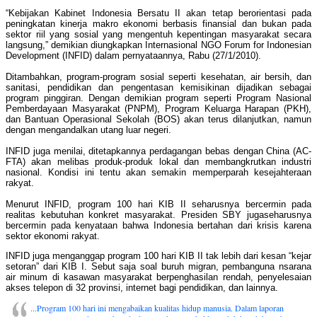
“Kebijakan Kabinet Indonesia Bersatu II akan tetap berorientasi pada
peningkatan kinerja makro ekonomi berbasis finansial dan bukan pada
sektor riil yang sosial yang mengentuh kepentingan masyarakat secara
langsung,” demikian diungkapkan Internasional NGO Forum for Indonesian
Development (INFID) dalam pernyataannya, Rabu (27/1/2010).
Ditambahkan, program-program sosial seperti kesehatan, air bersih, dan
sanitasi, pendidikan dan pengentasan kemisikinan dijadikan sebagai
program pinggiran. Dengan demikian program seperti Program Nasional
Pemberdayaan Masyarakat (PNPM), Program Keluarga Harapan (PKH),
dan Bantuan Operasional Sekolah (BOS) akan terus dilanjutkan, namun
dengan mengandalkan utang luar negeri.
INFID juga menilai, ditetapkannya perdagangan bebas dengan China (AC-
FTA) akan melibas produk-produk lokal dan membangkrutkan industri
nasional. Kondisi ini tentu akan semakin memperparah kesejahteraan
rakyat.
Menurut INFID, program 100 hari KIB II seharusnya bercermin pada
realitas kebutuhan konkret masyarakat. Presiden SBY jugaseharusnya
bercermin pada kenyataan bahwa Indonesia bertahan dari krisis karena
sektor ekonomi rakyat.
INFID juga menganggap program 100 hari KIB II tak lebih dari kesan “kejar
setoran” dari KIB I. Sebut saja soal buruh migran, pembanguna nsarana
air minum di kasawan masyarakat berpenghasilan rendah, penyelesaian
akses telepon di 32 provinsi, internet bagi pendidikan, dan lainnya.
...Program 100 hari ini mengabaikan kualitas hidup manusia. Dalam laporan