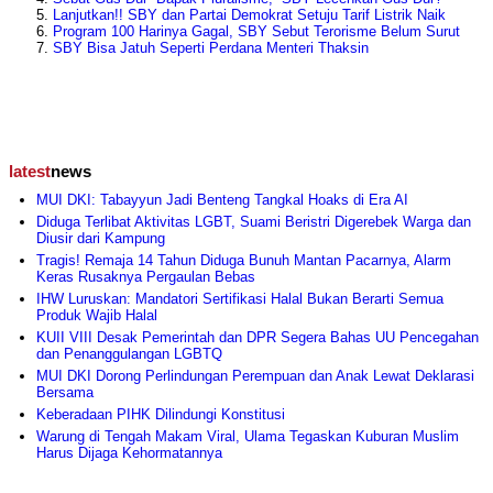
Lanjutkan!! SBY dan Partai Demokrat Setuju Tarif Listrik Naik
Program 100 Harinya Gagal, SBY Sebut Terorisme Belum Surut
SBY Bisa Jatuh Seperti Perdana Menteri Thaksin
latest
news
MUI DKI: Tabayyun Jadi Benteng Tangkal Hoaks di Era AI
Diduga Terlibat Aktivitas LGBT, Suami Beristri Digerebek Warga dan
Diusir dari Kampung
Tragis! Remaja 14 Tahun Diduga Bunuh Mantan Pacarnya, Alarm
Keras Rusaknya Pergaulan Bebas
IHW Luruskan: Mandatori Sertifikasi Halal Bukan Berarti Semua
Produk Wajib Halal
KUII VIII Desak Pemerintah dan DPR Segera Bahas UU Pencegahan
dan Penanggulangan LGBTQ
MUI DKI Dorong Perlindungan Perempuan dan Anak Lewat Deklarasi
Bersama
Keberadaan PIHK Dilindungi Konstitusi
Warung di Tengah Makam Viral, Ulama Tegaskan Kuburan Muslim
Harus Dijaga Kehormatannya