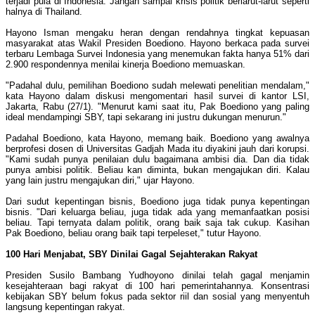
terjadi pula di Indonesia. Jangan sampai krisis politik berlarut-larut seperti
halnya di Thailand.
Hayono Isman mengaku heran dengan rendahnya tingkat kepuasan
masyarakat atas Wakil Presiden Boediono. Hayono berkaca pada survei
terbaru Lembaga Survei Indonesia yang menemukan fakta hanya 51% dari
2.900 respondennya menilai kinerja Boediono memuaskan.
"Padahal dulu, pemilihan Boediono sudah melewati penelitian mendalam,"
kata Hayono dalam diskusi mengomentari hasil survei di kantor LSI,
Jakarta, Rabu (27/1). "Menurut kami saat itu, Pak Boediono yang paling
ideal mendampingi SBY, tapi sekarang ini justru dukungan menurun."
Padahal Boediono, kata Hayono, memang baik. Boediono yang awalnya
berprofesi dosen di Universitas Gadjah Mada itu diyakini jauh dari korupsi.
"Kami sudah punya penilaian dulu bagaimana ambisi dia. Dan dia tidak
punya ambisi politik. Beliau kan diminta, bukan mengajukan diri. Kalau
yang lain justru mengajukan diri," ujar Hayono.
Dari sudut kepentingan bisnis, Boediono juga tidak punya kepentingan
bisnis. "Dari keluarga beliau, juga tidak ada yang memanfaatkan posisi
beliau. Tapi ternyata dalam politik, orang baik saja tak cukup. Kasihan
Pak Boediono, beliau orang baik tapi terpeleset," tutur Hayono.
100 Hari Menjabat, SBY Dinilai Gagal Sejahterakan Rakyat
Presiden Susilo Bambang Yudhoyono dinilai telah gagal menjamin
kesejahteraan bagi rakyat di 100 hari pemerintahannya. Konsentrasi
kebijakan SBY belum fokus pada sektor riil dan sosial yang menyentuh
langsung kepentingan rakyat.