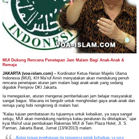
MUI Dukung Rencana Penetapan Jam Malam Bagi Anak-Anak &
Remaja
JAKARTA (voa-islam.com) –
Kordinator Ketua Harian Majelis Ulama
Indonesia (MUI), KH Ma’ruf Amin menyatakan akan mendukung penuh
rencana penetapan aturan jam malam bagi anak-anak yang sedang
digodok Pemprov DKI Jakarta.
Ia menegaskan, aturan mengenai pemberlakuan jam belajar masyarakat
sangat bagus. Wacana ini bergulir untuk menghindari gaya anak-anak dan
remaja yang hobi nongkrong di malam hari.
“Kalau tujuan pembatasan itu tujuannya untuk kebaikan, ya saya sangat
setuju, MUI akan mendukung nantinya kalau peraturan itu ditetapkan,” ujar
kyai Ma'ruf usai pembukaan Rakernas MUI di Twin Plaza Hotel, Jl. S.
Parman, Jakarta Barat, Jumat (13/9/2013) malam.
...Kalau tujuan pembatasan itu tujuannya untuk kebaikan, ya saya