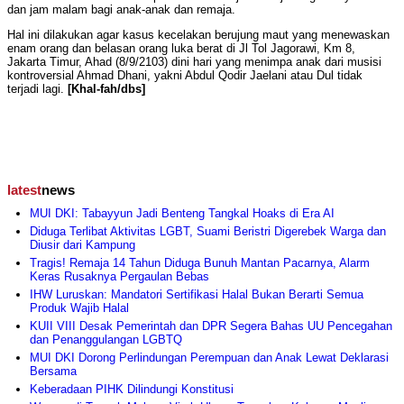
dan jam malam bagi anak-anak dan remaja.
Hal ini dilakukan agar kasus kecelakan berujung maut yang menewaskan
enam orang dan belasan orang luka berat di Jl Tol Jagorawi, Km 8,
Jakarta Timur, Ahad (8/9/2103) dini hari yang menimpa anak dari musisi
kontroversial Ahmad Dhani, yakni Abdul Qodir Jaelani atau Dul tidak
terjadi lagi.
[Khal-fah/dbs]
latest
news
MUI DKI: Tabayyun Jadi Benteng Tangkal Hoaks di Era AI
Diduga Terlibat Aktivitas LGBT, Suami Beristri Digerebek Warga dan
Diusir dari Kampung
Tragis! Remaja 14 Tahun Diduga Bunuh Mantan Pacarnya, Alarm
Keras Rusaknya Pergaulan Bebas
IHW Luruskan: Mandatori Sertifikasi Halal Bukan Berarti Semua
Produk Wajib Halal
KUII VIII Desak Pemerintah dan DPR Segera Bahas UU Pencegahan
dan Penanggulangan LGBTQ
MUI DKI Dorong Perlindungan Perempuan dan Anak Lewat Deklarasi
Bersama
Keberadaan PIHK Dilindungi Konstitusi