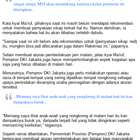
sangat setuju, MUI akan mendukung nantinya kalau peraturan itu
ditetapkan...
Kata kyai Ma’ruf, pihaknya saat ini masih belum mendapat rekomendasi
untuk membuat pernyataan sikap terkait hal itu. Namun demikian, ia
menyatakan bahwa hal itu akan dibahas terlebih dahulu.
“Sampai saat ini sih belum ada rekomendasi untuk (pernyataan sikap -red)
itu, mungkin bisa jadi dibicarakan juga dalam Rakernas ini,” paparnya.
Selain membuat aturan pemberlakuan jam malam, jelas kyai Ma'ruf,
Pemprov DKI Jakarta juga harus mempertimbangkan aspek kegiatan apa
saja yang harus dibatasi di malam hari.
Menurutnya, Pemprov DKI Jakarta juga perlu melakukan operasi atau
razia di tempat-tempat yang sering dijadikan tempat nongkrong sebagai
upaya penindakan disamping usaha pencegahan dengan adanya aturan
tersebut.
...Memang saya lihat anak-anak yang nongkrong di malam hari itu kan
dampaknya buruk...
“Memang saya lihat anak-anak yang nongkrong di malam hari itu kan
dampaknya buruk ya, daripada terjadi hal yang tidak diinginkan seperti
memancing keributan,” tegasnya.
Seperti ramai diberitakan, Pemerintah Provinsi (Pemprov) DKI Jakarta
berencana membuat aturan pemberlakukan jam belajar bagi masyarakat