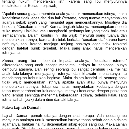
tentang hukum menceraikan istri karena sang Ibu menyuruhnya
melakukan itu. Beliau menjawab,
“Apabila seorang ayah meminta anaknya untuk menceraikan istinya, maka
kondisinya tidak lepas dari dua hal:
Pertama,
orang tuanya menyampaikan
adanya sebab syar’i yang menuntut agar menceraikannya. Misalnya dia
berkata, “Ceraikan istrimu!” Karena tingkah lakunya mencurigakan seperti
suka merayu laki-laki atau menghadiri perkumpulan yang tidak baik atau
semacamnya. Dalam kondisi ini, dia wajib menuruti orang tuanya dan
menceraikan istrinya, karena dia tidak berkata, “ceraikan dia” karena hawa
nafsunya, tapi karena menjaga ranjang anaknya agar tidak terkotori
dengan hal-hal buruk tersebut. Maka sang anak harus menceraikan
istrinya itu.
Kedua,
orang tua berkata kepada anaknya, “ceraikan istrimu,”
dikarenakan sang anak sangat mencintai istrinya itu sehingga ibunya
cemburu atasnya. Dan sering seorang ibu sangat cemburu jika melihat
anak laki-lakinya menyayangi istrinya dan khawatir menantunya itu
mendatangkan keburukan baginya. Maka dalam kondisi ini seorang anak
tidak wajib menceraikan istrinya apabila ayah atau ibunya menyuruh
menceraikan istrinya. Tetapi dia harus menyadarkan keduanya dengan
tetap mempertahankan keluarganya, merayu keduanya dengan perkataan
yang lembut sehingga menerima keberadaan istrinya, terlebih kalau sang
istri shalihah (baik) dalam dien dan akhlaknya.
Fatwa Lajnah Daimah
Lajnah Daiman pernah ditanya dengan soal serupa. Ada seorang ibu
menyuruh anaknya untuk menceraikan istrinya tanpa sebab dan aib dalam
agamanya, bahkan hal itu dikarenakan sikap egois sang ibu. Maka Lajnah
menjawab, “Apabila realitanya seperti yang disampaikan bahwa sang istri