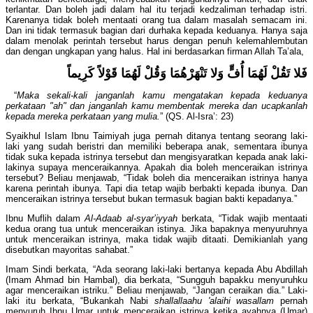
terlantar. Dan boleh jadi dalam hal itu terjadi kedzaliman terhadap istri.
Karenanya tidak boleh mentaati orang tua dalam masalah semacam ini.
Dan ini tidak termasuk bagian dari durhaka kepada keduanya. Hanya saja
dalam menolak perintah tersebut harus dengan penuh kelemahlembutan
dan dengan ungkapan yang halus. Hal ini berdasarkan firman Allah Ta’ala,
فَلا تَقُلْ لَهُمَا أُفٍّ وَلا تَنْهَرْهُمَا وَقُلْ لَهُمَا قَوْلاً كَرِيماً
“
Maka sekali-kali janganlah kamu mengatakan kepada keduanya
perkataan "ah" dan janganlah kamu membentak mereka dan ucapkanlah
kepada mereka perkataan yang mulia.
” (QS. Al-Isra’: 23)
Syaikhul Islam Ibnu Taimiyah juga pernah ditanya tentang seorang laki-
laki yang sudah beristri dan memiliki beberapa anak, sementara ibunya
tidak suka kepada istrinya tersebut dan mengisyaratkan kepada anak laki-
lakinya supaya menceraikannya. Apakah dia boleh menceraikan istrinya
tersebut? Beliau menjawab, “Tidak boleh dia menceraikan istrinya hanya
karena perintah ibunya. Tapi dia tetap wajib berbakti kepada ibunya. Dan
menceraikan istrinya tersebut bukan termasuk bagian bakti kepadanya.”
Ibnu Muflih dalam
Al-Adaab al-syar’iyyah
berkata, “Tidak wajib mentaati
kedua orang tua untuk menceraikan istinya. Jika bapaknya menyuruhnya
untuk menceraikan istrinya, maka tidak wajib ditaati. Demikianlah yang
disebutkan mayoritas sahabat.”
Imam Sindi berkata, “Ada seorang laki-laki bertanya kepada Abu Abdillah
(Imam Ahmad bin Hambal), dia berkata, “Sungguh bapakku menyuruhku
agar menceraikan istriku.” Beliau menjawab, “Jangan ceraikan dia.” Laki-
laki itu berkata, “Bukankah Nabi
shallallaahu 'alaihi wasallam
pernah
menyuruh Ibnu Umar untuk menceraikan istrinya ketika ayahnya (Umar)