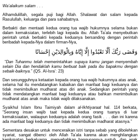
Wa’alaikum salam . . .
Alhamdulillah, segala puji bagi Allah. Shalawat dan salam kepada
Rasulullah, keluarga dan para sahabatnya.
Berbakti dan mentaati kedua orang tua wajib hukumnya selama bukan
dalam kemaksiatan, terlebih lagi kepada ibu. Allah Ta’ala menyebutkan
perintah untuk berbakti kepada keduanya bersanding dengan perintah
beribadah kepada-Nya dalam firman-Nya,
وَقَضَى رَبُّكَ أَلَّا تَعْبُدُوا إِلَّا إِيَّاهُ وَبِالْوَالِدَيْنِ إِحْسَانًا
“
Dan Tuhanmu telah memerintahkan supaya kamu jangan menyembah
selain Dia dan hendaklah kamu berbuat baik pada ibu bapakmu dengan
sebaik-baiknya.
” (QS. Al-Isra’: 23)
Dan sesungguhnya ketaatan kepada orang tua wajib hukumnya atas anak,
selama hal itu mendatangkan kabaikan dan manfaat bagi keduanya dan
tidak menimbulkan mudharat atas diri anak. Sedangkan perintah yang
tidak mendatangkan manfaat bagi keduanya atau bahkan menimbulkan
mudharat atas anak maka tidak wajib dilaksanakan.
Syaikhul Islam Ibnu Taimiyah dalam
al-Ikhtiyaraat
hal. 114 berkata,
“Seorang insan wajib taat kepada kedua orang tuanya di luar
kemaksiaatan, walaupun keduanya adalah orang fasik . . . dan ini karena
ada manfaat bagi keduanya dan tidak menimbulkan madharat atasnya.”
Sementara desakan untuk menceraikan istri tanpa sebab yang dibolehkan
syariat, sangat dibenci oleh Allah Ta’ala karena akan menghilangkan
kenikmatan berkeluarga, menyebabkan bangunannya runtuh, dan anak