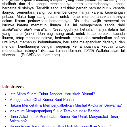
shalihah dan dia sangat mencintianya serta keberadaannya sangat
berharga di sisinya. Terlebih sang istri tidak pernah berbuat buruk kepada
ibunya. Sementara sang ibu membencinya hanya karena kepentingan
pribadi. Maka bagi sang suami untuk tetap mempertahankan istrinya
dalam ikatan perkawinan bersamanya. Dia tidak wajib menceraikan
istrinya karena mematuhi ibunya. Hal ini sebagaimana sabda Nabi
shallallaahu 'alaihi wasallam
, “Sesungguhnya ketaatan hanya dalam hal
yang ma’ruf (baik).” Dan bagi sang anak untuk tetap berbakti kepada
ibunya, tetap mengunjunginya, berlemah lembut dan memberikan nafkah
untuknya, memenuhi kebutuhannya, berusaha melapangkan dadanya, dan
mencari keridlaannya dengan segenap kemampuannya kecuali untuk
menceraikan istrinya.” (Fatawa Lajnah Daimah: 20/29) Wallahu a’lam bil
shawab…. (PurWD/voa-islam.com)
latest
news
Istri Minta Suami Cukur Jenggot, Haruskah Dituruti?
Menggunakan Obat Kumur Saat Puasa
Hukum Mencetak & Memperjualbelikan Mushaf Al-Qur’an Berwarna?
Makmum Memperpanjang Sujud Terakhir untuk Berdoa
Dana Zakat untuk Pembuatan Sumur Bor Untuk Masyarakat Desa,
Bolehkah?
Buang Angin Terus Menerus, Bolehkah Meninggalkan Shalat?