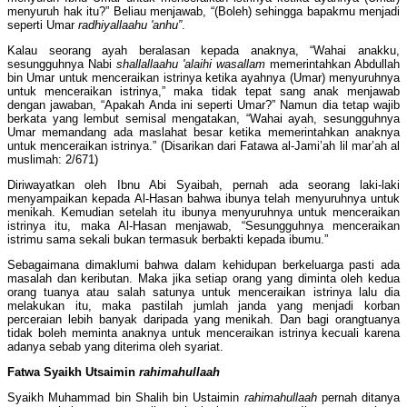
menyuruh hak itu?” Beliau menjawab, “(Boleh) sehingga bapakmu menjadi
seperti Umar
radhiyallaahu 'anhu”
.
Kalau seorang ayah beralasan kepada anaknya, “Wahai anakku,
sesungguhnya Nabi
shallallaahu 'alaihi wasallam
memerintahkan Abdullah
bin Umar untuk menceraikan istrinya ketika ayahnya (Umar) menyuruhnya
untuk menceraikan istrinya,” maka tidak tepat sang anak menjawab
dengan jawaban, “Apakah Anda ini seperti Umar?” Namun dia tetap wajib
berkata yang lembut semisal mengatakan, “Wahai ayah, sesungguhnya
Umar memandang ada maslahat besar ketika memerintahkan anaknya
untuk menceraikan istrinya.” (Disarikan dari Fatawa al-Jami’ah lil mar’ah al
muslimah: 2/671)
Diriwayatkan oleh Ibnu Abi Syaibah, pernah ada seorang laki-laki
menyampaikan kepada Al-Hasan bahwa ibunya telah menyuruhnya untuk
menikah. Kemudian setelah itu ibunya menyuruhnya untuk menceraikan
istrinya itu, maka Al-Hasan menjawab, “Sesungguhnya menceraikan
istrimu sama sekali bukan termasuk berbakti kepada ibumu.”
Sebagaimana dimaklumi bahwa dalam kehidupan berkeluarga pasti ada
masalah dan keributan. Maka jika setiap orang yang diminta oleh kedua
orang tuanya atau salah satunya untuk menceraikan istrinya lalu dia
melakukan itu, maka pastilah jumlah janda yang menjadi korban
perceraian lebih banyak daripada yang menikah. Dan bagi orangtuanya
tidak boleh meminta anaknya untuk menceraikan istrinya kecuali karena
adanya sebab yang diterima oleh syariat.
Fatwa Syaikh Utsaimin
rahimahullaah
Syaikh Muhammad bin Shalih bin Ustaimin
rahimahullaah
pernah ditanya