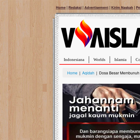
|
|
|
|
Home
Redaksi
Advertisement
Kirim Naskah
Pe
Indonesiana
Worlds
Islamia
Co
Home
|
Aqidah
| Dosa Besar Membunuh 
Bantu Naura, Balit
Tumor Pembuluh D
Hidup Naura Salsabila 
rintangan yang sangat b
berusia sepuluh bulan, b
menghadapi penyakit yan
pembuluh darah berukur