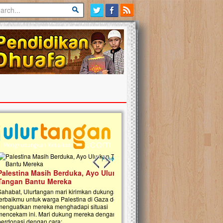
Previous slide
Next slide
tina Masih Berduka, Ayo Ulurkan
Open Donasi Wakaf Pembangu
n Bantu Mereka
Rumah Qur'an & TK Islam Terp
t, Ulurtangan mari kirimkan dukungan
Najjah di Jonggol
mu untuk warga Palestina di Gaza demi
tkan mereka menghadapi situasi
Saat ini, Ulurtangan bersama Yayasan 
am ini. Mari dukung mereka dengan
Najjahtul Islam Jonggol sedang merintis
si dengan cara:...
pembangunan Rumah Qur’an dan Tama