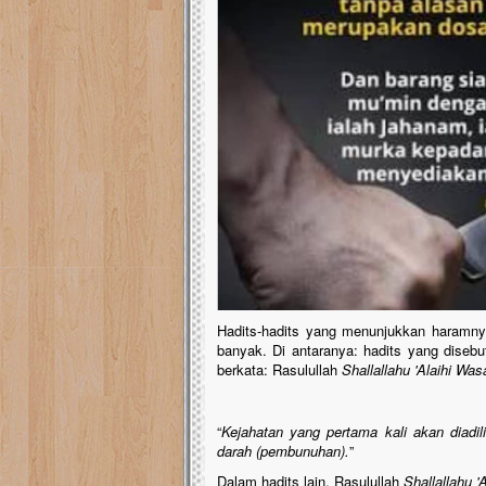
Hadits-hadits yang menunjukkan haramn
banyak. Di antaranya: hadits yang diseb
berkata: Rasulullah
Shallallahu 'Alaihi Was
“
Kejahatan yang pertama kali akan diadil
darah (pembunuhan).
”
Dalam hadits lain, Rasulullah
Shallallahu '