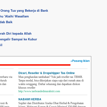
 Orang Tua yang Bekerja di Bank
hu 'Alaihi Wasallam
dab Baik
rah Diri kepada Allah
Mengalir Sampai ke Kubur
il
+Pasang iklan
Dicari, Reseller & Dropshipper Tas Online
erbaru via
Mau penghasilan tambahan? Yuk jadi reseller tas TBMR.
eluruh
Tanpa modal, bisa dikerjakan siapa saja dari rumah atau di
em dan
waktu senggang. Daftar sekarang dan dapatkan diskon
khusus reseller
http://www.tasbrandedmurahriri.com
NABAWI HERBA
rosir &
Suplier dan Distributor Aneka Obat Herbal & Pengobatan
500 jenis
Islami. Melayani Eceran & Grosir Minimal 350,000 dengan