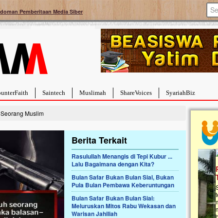
doman Pemberitaan Media Siber
unterFaith
Saintech
Muslimah
ShareVoices
SyariahBiz
Seorang Muslim
Berita Terkait
Rasulullah Menangis di Tepi Kubur ...
Lalu Bagaimana dengan Kita?
a Hebat Sembuh Dari
Pales
arah
Tanga
Bulan Safar Bukan Bulan Sial, Bukan
Pula Bulan Pembawa Keberuntungan
dipenuhi dengan
Sahaba
erat. Meskipun baru
terbaik
Bulan Safar Bukan Bulan Sial:
ayi yang imut ini harus
mengua
Meluruskan Mitos Rabu Wekasan dan
g dahsyat, yaitu tumor
mencek
Warisan Jahiliah
an...
berdona