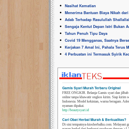
Nasihat Kematian
Menerima Bantuan Biaya Nikah dari
Adab Terhadap Rasulullah ­Shallalla
Sengaja Kentut Depan Istri Bukan A
Tahun Penuh Tipu Daya
Covid 19 Mengganas, Saatnya Berse
Kerjakan 7 Amal Ini, Pahala Terus 
4 Perbuatan ini Termasuk Syirik Kec
Gamis Syari Murah Terbaru Original
FREE ONGKIR. Belanja Gamis syari dan jilbab t
online tanpa khawatir ongkos kirim. Siap kirim s
Indonesia. Model kekinian, warna beragam. Ad
nyaman dipakai.
http://beautysyari.id
Cari Obat Herbal Murah & Berkualitas?
Di sini tempatnya-kiosherbalku.com. Melayani g
eceran herbal dari berbagai produsen dengan >1.