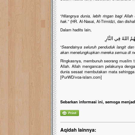
“
Hilangnya dunia, lebih ringan bagi All
hak.
” (HR. Al-Nasai, Al-Tirmidzi, dan disha
Dalam hadits lain,
هُمُ اللهُ فِي النَّارِ
“
Seandainya seluruh penduduk langit da
akan menelungkupkan mereka semua di n
Ringkasnya, membunuh seorang muslim tan
Allah. Allah mengancam pelakunya denga
dunia sesaat membutakan mata sehingga 
[PurWD/voa-islam.com]
Sebarkan informasi ini, semoga menjadi
Aqidah lainnya: