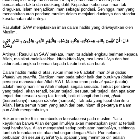
berdasarkan fakta dan didukung dalil. Kepastian kebenaran iman tak
diragukan. Islam menjadikan iman sebagai pondasi. Sehingga iman yang
menentukan arah pandang muslim dalam menjalani dunianya dan standar
keselamatan akhiratnya.
Rasulullah SAW menjelaskan iman dalam hadits yang diriwayatkan oleh
Muslim.
قَالَ: أَنْ تُؤْمِنَ بِاللهِ، وَمَلائِكَتِهِ، وَكُتُبِهِ وَرُسُلِهِ، وَالْيَوْمِ الآَخِرِ، وَتُؤْمِنَ بِالقَدَرِ خَيْرِهِ
وَشَرِّهِ
Artinya : Rasulullah SAW berkata, iman itu adalah engkau beriman kepada
Allah, malaikat-malaikat-Nya, kitab-kitab-Nya, rasul-rasul-Nya dan hari
akhir serta engkau beriman kepada takdir baik dan buruk.
Dalam hadits mulia di atas, rukun iman ke 6 adalah iman
bi
al qadari
khairihi wa syarrihi
. Diartikan iman pada takdir baik dan buruknya (dalam
persepsi manusia) dari Allah SWT. Makna iman pada
al qadar
(takdir)
adalah mengimani ilmu Allah meliputi segala sesuatu. Terkait peristiwa
yang terjadi, akan terjadi, belum terjadi, sesuatu tak terjadi, dan apa akan
terjadi dari sesuatu yang tak terjadi, baik di langit dan bumi,
ghaib
(tersembunyi) maupun
dzhahir
(nampak). Tak ada yang luput dari ilmu
Allah. Hatta semut hitam yang jatuh dari batu hitam di pekatnya malam
pun Allah mengetahuinya.
Rukun iman ke 6 ini memberikan konsekuensi pada muslim. Yaitu
keyakinan bahwa Allah dengan ilmuNya akan menetapkan syari’at terbaik
bagi hambaNya. Allah mengetahui setiap perbuatan hambaNya, sehingga
tumbuh kesadaran diri akan hubungan dengan Allah. Pun selama
perbuatan diri sesuai syari’atNya, apapun yang menimpa diri adalah