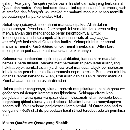
(jalan). Ada yang
thariqah
nya berbasis filsafat dan ada yang berbasis al
Quran dan hadits. Yang berbasis filsafat terbagi menjadi 2 kelompok, yaitu
mu’tazilah
dan
jabariyah
.
Mu’tazilah
memahami manusia bebas memilih
perbuatannya tanpa kehendak Allah.
Sebaliknya
jabariyah
memahami manusia dipaksa Allah dalam
perbuatannya. Perdebatan 2 kelompok ini semakin liar karena saling
menyalahkan dan menganggap benar kelompoknya. Untuk
‘menengahinya’ ada kelompok ahlu sunnah mahzab
asy’ariyyah-
maturidiyah
berbasis al Quran dan hadits. Kelompok ini memahami
manusia memiliki
kasb ikhtiari
untuk memilih perbuatan, Allah baru
menciptakan perbuatan saat manusia melakukannya.
Sebenarnya perdebatan topik ini patut dikritisi, karena akar masalah
berbasis pada filsafat. Mereka memperdebatkan perbuatan Allah yang
hakikat objek pembahasannya di luar akal manusia. Objek pembahasan
ini tak akan pernah menjadikan manusia dapat berpikir. Pun sama tak bisa
dibahas terkait kehendak Allah, ilmu Allah dan tulisan di
lauhul mahfudz
.
Pembahasan hal ini haruslah dihindari.
Dalam perkembangannya, ulama mahzab menjelaskan masalah
qada
wa
qadar
sesuai dengan kemampuan ijtihadnya. Sehingga ditemukan
penjelasan makna
qada
wa
qadar
dalam khazanah Islam berbeda-beda,
tergantung ijtihad ulama yang diadopsi. Muslim haruslah menyikapinya
secara arif. Yaitu selama penjelasan ulama berdalil Al Quran dan hadits
dengan
istinbath
shahih, perbedaan hasil ijtihad tersebut adalah pemikiran
Islami.
Makna
Qadha
wa Qadar
yang Shahih