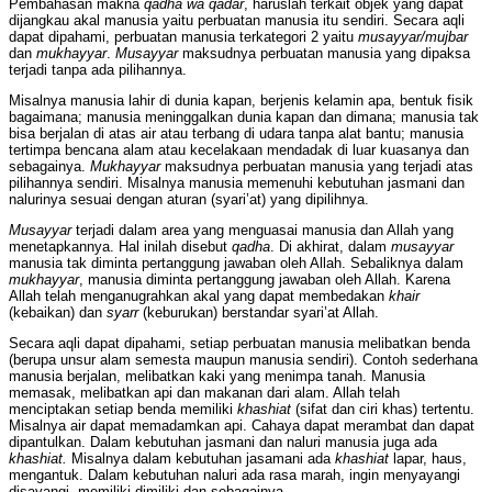
Pembahasan makna
qadha
wa qadar
, haruslah terkait objek yang dapat
dijangkau akal manusia yaitu perbuatan manusia itu sendiri. Secara aqli
dapat dipahami, perbuatan manusia terkategori 2 yaitu
musayyar/mujbar
dan
mukhayyar
.
Musayyar
maksudnya perbuatan manusia yang dipaksa
terjadi tanpa ada pilihannya.
Misalnya manusia lahir di dunia kapan, berjenis kelamin apa, bentuk fisik
bagaimana; manusia meninggalkan dunia kapan dan dimana; manusia tak
bisa berjalan di atas air atau terbang di udara tanpa alat bantu; manusia
tertimpa bencana alam atau kecelakaan mendadak di luar kuasanya dan
sebagainya.
Mukhayyar
maksudnya perbuatan manusia yang terjadi atas
pilihannya sendiri. Misalnya manusia memenuhi kebutuhan jasmani dan
nalurinya sesuai dengan aturan (syari’at) yang dipilihnya.
Musayyar
terjadi dalam area yang menguasai manusia dan Allah yang
menetapkannya. Hal inilah disebut
qadha
. Di akhirat, dalam
musayyar
manusia tak diminta pertanggung jawaban oleh Allah. Sebaliknya dalam
mukhayyar
, manusia diminta pertanggung jawaban oleh Allah. Karena
Allah telah menganugrahkan akal yang dapat membedakan
khair
(kebaikan) dan
syarr
(keburukan) berstandar syari’at Allah.
Secara aqli dapat dipahami, setiap perbuatan manusia melibatkan benda
(berupa unsur alam semesta maupun manusia sendiri). Contoh sederhana
manusia berjalan, melibatkan kaki yang menimpa tanah. Manusia
memasak, melibatkan api dan makanan dari alam. Allah telah
menciptakan setiap benda memiliki
khashiat
(sifat dan ciri khas) tertentu.
Misalnya air dapat memadamkan api. Cahaya dapat merambat dan dapat
dipantulkan. Dalam kebutuhan jasmani dan naluri manusia juga ada
khashiat.
Misalnya dalam kebutuhan jasamani ada
khashiat
lapar, haus,
mengantuk. Dalam kebutuhan naluri ada rasa marah, ingin menyayangi
disayangi, memiliki dimiliki dan sebagainya.