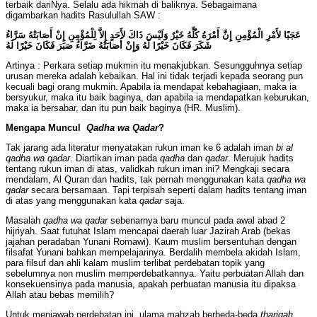
terbaik dariNya. Selalu ada hikmah di baliknya. Sebagaimana
digambarkan hadits Rasulullah SAW :
عَجَبًا لأَمْرِ الْمُؤْمِنِ إِنَّ أَمْرَهُ كُلَّهُ خَيْرٌ وَلَيْسَ ذَاكَ لأَحَدٍ إِلاَّ لِلْمُؤْمِنِ إِنْ أَصَابَتْهُ سَرَّاءُ
شَكَرَ فَكَانَ خَيْرًا لَهُ وَإِنْ أَصَابَتْهُ ضَرَّاءُ صَبَرَ فَكَانَ خَيْرًا لَهُ
Artinya : Perkara setiap mukmin itu menakjubkan. Sesungguhnya setiap
urusan mereka adalah kebaikan. Hal ini tidak terjadi kepada seorang pun
kecuali bagi orang mukmin. Apabila ia mendapat kebahagiaan, maka ia
bersyukur, maka itu baik baginya, dan apabila ia mendapatkan keburukan,
maka ia bersabar, dan itu pun baik baginya (HR. Muslim).
Mengapa Muncul
Qadha wa
Qadar
?
Tak jarang ada literatur menyatakan rukun iman ke 6 adalah iman
bi al
qadha
wa
qadar
. Diartikan iman pada
qadha
dan
qadar
. Merujuk hadits
tentang rukun iman di atas, validkah rukun iman ini? Mengkaji secara
mendalam, Al Quran dan hadits, tak pernah menggunakan kata
qadha
wa
qadar
secara bersamaan. Tapi terpisah seperti dalam hadits tentang iman
di atas yang menggunakan kata
qadar
saja.
Masalah
qadha
wa
qadar
sebenarnya baru muncul pada awal abad 2
hijriyah. Saat futuhat Islam mencapai daerah luar Jazirah Arab (bekas
jajahan peradaban Yunani Romawi). Kaum muslim bersentuhan dengan
filsafat Yunani bahkan mempelajarinya. Berdalih membela akidah Islam,
para filsuf dan ahli kalam muslim terlibat perdebatan topik yang
sebelumnya non muslim memperdebatkannya. Yaitu perbuatan Allah dan
konsekuensinya pada manusia, apakah perbuatan manusia itu dipaksa
Allah atau bebas memilih?
Untuk menjawab perdebatan ini, ulama mahzab berbeda-beda
thariqah