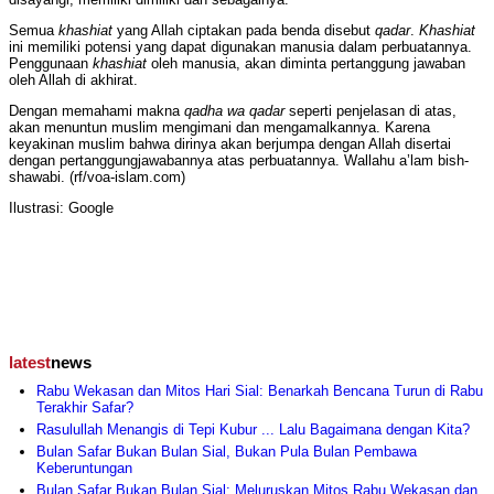
Semua
khashiat
yang Allah ciptakan pada benda disebut
qadar
.
Khashiat
ini memiliki potensi yang dapat digunakan manusia dalam perbuatannya.
Penggunaan
khashiat
oleh manusia, akan diminta pertanggung jawaban
oleh Allah di akhirat.
Dengan memahami makna
qadha
wa qadar
seperti penjelasan di atas,
akan menuntun muslim mengimani dan mengamalkannya. Karena
keyakinan muslim bahwa dirinya akan berjumpa dengan Allah disertai
dengan pertanggungjawabannya atas perbuatannya. Wallahu a’lam bish-
shawabi. (rf/voa-islam.com)
Ilustrasi: Google
latest
news
Rabu Wekasan dan Mitos Hari Sial: Benarkah Bencana Turun di Rabu
Terakhir Safar?
Rasulullah Menangis di Tepi Kubur ... Lalu Bagaimana dengan Kita?
Bulan Safar Bukan Bulan Sial, Bukan Pula Bulan Pembawa
Keberuntungan
Bulan Safar Bukan Bulan Sial: Meluruskan Mitos Rabu Wekasan dan