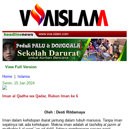
View Full Version
Home
|
Islamia
Senin, 15 Jan 2024
Iman al Qadha wa Qadar, Rukun Iman ke 6
Oleh : Desti Ritdamaya
Iman dalam kehidupan ibarat jantung dalam tubuh manusia. Tanpa iman
sejatinya tak ada kehidupan. Makna iman adalah
at tashdiiq al jazim al
muthabiq li al waqi’ ‘an ad daliil
. Artinya pembenaran secara pasti