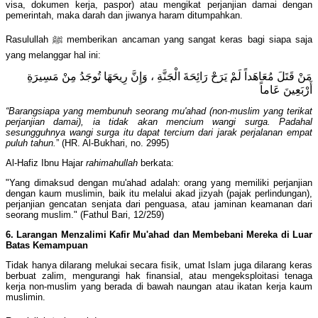
visa, dokumen kerja, paspor) atau mengikat perjanjian damai dengan
pemerintah, maka darah dan jiwanya haram ditumpahkan.
Rasulullah ﷺ memberikan ancaman yang sangat keras bagi siapa saja
yang melanggar hal ini:
مَنْ قَتَلَ مُعَاهَداً لَمْ يَرَحْ رَائِحَةَ الْجَنَّةِ ، وَإِنَّ رِيحَهَا تُوجَدُ مِنْ مَسِيرَةِ
أَرْبَعِينَ عَاماً
“Barangsiapa yang membunuh seorang mu'ahad (non-muslim yang terikat
perjanjian damai), ia tidak akan mencium wangi surga. Padahal
sesungguhnya wangi surga itu dapat tercium dari jarak perjalanan empat
puluh tahun.
” (HR. Al-Bukhari, no. 2995)
Al-Hafiz Ibnu Hajar
rahimahullah
berkata:
"Yang dimaksud dengan mu'ahad adalah: orang yang memiliki perjanjian
dengan kaum muslimin, baik itu melalui akad jizyah (pajak perlindungan),
perjanjian gencatan senjata dari penguasa, atau jaminan keamanan dari
seorang muslim." (Fathul Bari, 12/259)
6. Larangan Menzalimi Kafir Mu'ahad dan Membebani Mereka di Luar
Batas Kemampuan
Tidak hanya dilarang melukai secara fisik, umat Islam juga dilarang keras
berbuat zalim, mengurangi hak finansial, atau mengeksploitasi tenaga
kerja non-muslim yang berada di bawah naungan atau ikatan kerja kaum
muslimin.