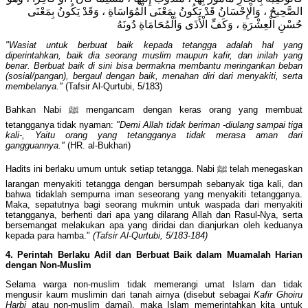
الصَّحِيحُ ، وَالْإِحْسَانُ قَدْ يَكُونُ بِمَعْنَى الْمُوَاسَاةِ ، وَقَدْ يَكُونُ بِمَعْنَى
حُسْنِ الْعِشْرَةِ ، وَكَفِّ الْأَذَى وَالْمُحَامَاةِ دُونَهُ
"Wasiat untuk berbuat baik kepada tetangga adalah hal yang
diperintahkan, baik dia seorang muslim maupun kafir, dan inilah yang
benar. Berbuat baik di sini bisa bermakna membantu meringankan beban
(sosial/pangan), bergaul dengan baik, menahan diri dari menyakiti, serta
membelanya."
(Tafsir Al-Qurtubi, 5/183)
Bahkan Nabi ﷺ mengancam dengan keras orang yang membuat
tetangganya tidak nyaman:
"Demi Allah tidak beriman -diulang sampai tiga
kali-, Yaitu orang yang tetangganya tidak merasa aman dari
gangguannya."
(HR. al-Bukhari)
Hadits ini berlaku umum untuk setiap tetangga. Nabi ﷺ telah menegaskan
larangan menyakiti tetangga dengan bersumpah sebanyak tiga kali, dan
bahwa tidaklah sempurna iman seseorang yang menyakiti tetangganya.
Maka, sepatutnya bagi seorang mukmin untuk waspada dari menyakiti
tetangganya, berhenti dari apa yang dilarang Allah dan Rasul-Nya, serta
bersemangat melakukan apa yang diridai dan dianjurkan oleh keduanya
kepada para hamba."
(Tafsir Al-Qurtubi, 5/183-184)
4. Perintah Berlaku Adil dan Berbuat Baik dalam Muamalah Harian
dengan Non-Muslim
Selama warga non-muslim tidak memerangi umat Islam dan tidak
mengusir kaum muslimin dari tanah airnya (disebut sebagai
Kafir Ghoiru
Harbi
atau non-muslim damai), maka Islam memerintahkan kita untuk