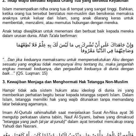
2. Tetap Wajib Berbakti kepada Orang Tua yang Berbeda Keyakinan
Islam menempatkan ridha orang tua di tempat yang sangat tinggi. Bahkan,
ketika orang tua tersebut berstatus non-muslim dan bersikeras memaksa
anaknya untuk keluar dari Islam, sang anak dilarang keras untuk
membentak, menzalimi, atau memutus hubungan dengan mereka.
Anak tetap diwajibkan untuk menemani dan berbuat baik kepada mereka
dalam urusan dunia. Allah
Ta'ala
berfirman:
وَإِنْ جَاهَدَاكَ عَلَى أَنْ تُشْرِكَ بِي مَا لَيْسَ لَكَ بِهِ عِلْمٌ فَلا تُطِعْهُمَا
وَصَاحِبْهُمَا فِي الدُّنْيَا مَعْرُوفاً
"...Dan jika keduanya memaksamu untuk mempersekutukan Aku dengan
sesuatu yang engkau tidak mempunyai ilmu tentang itu, maka janganlah
engkau menaati keduanya, dan pergaulilah keduanya di dunia dengan
baik..."
(QS. Luqman: 15)
3. Kewajiban Menjaga dan Menghormati Hak Tetangga Non-Muslim
Hampir tidak ada sistem hukum atau ideologi di dunia ini yang
memberikan perhatian begitu besar kepada tetangga seperti Islam. Dalam
Islam, tetangga memiliki hak yang wajib ditunaikan tanpa memandang
latar belakang agamanya.
Imam Al-Qurtubi
rahimahullah
saat menjelaskan Surat An-Nisa ayat 36
mengutip perkataan ulama tabiin, Nauf Al-Syami, bahwa yang dimaksud
"tetangga yang jauh (al-jar al-junub)"
dalam ayat tersebut mencakup orang
Yahudi dan Nasrani.
فَالْوَصِيَّةُ بِالْجَارِ مَأْمُورٌ بِهَا ، مَنْدُوبٌ إِلَيْهَا ، مُسْلِمًا كَانَ ، أَوْ كَافِرًا ، وَهُوَ