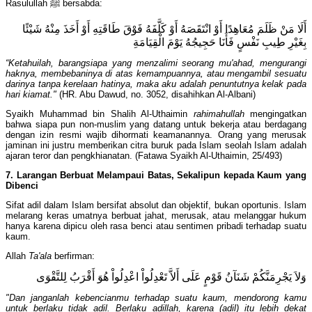
Rasulullah ﷺ bersabda:
أَلَا مَنْ ظَلَمَ مُعَاهِدًا أَوْ انْتَقَصَهُ أَوْ كَلَّفَهُ فَوْقَ طَاقَتِهِ أَوْ أَخَذَ مِنْهُ شَيْئًا
بِغَيْرِ طِيبِ نَفْسٍ فَأَنَا حَجِيجُهُ يَوْمَ الْقِيَامَةِ
“Ketahuilah, barangsiapa yang menzalimi seorang mu'ahad, mengurangi
haknya, membebaninya di atas kemampuannya, atau mengambil sesuatu
darinya tanpa kerelaan hatinya, maka aku adalah penuntutnya kelak pada
hari kiamat."
(HR. Abu Dawud, no. 3052, disahihkan Al-Albani)
Syaikh Muhammad bin Shalih Al-Uthaimin
rahimahullah
mengingatkan
bahwa siapa pun non-muslim yang datang untuk bekerja atau berdagang
dengan izin resmi wajib dihormati keamanannya. Orang yang merusak
jaminan ini justru memberikan citra buruk pada Islam seolah Islam adalah
ajaran teror dan pengkhianatan. (Fatawa Syaikh Al-Uthaimin, 25/493)
7. Larangan Berbuat Melampaui Batas, Sekalipun kepada Kaum yang
Dibenci
Sifat adil dalam Islam bersifat absolut dan objektif, bukan oportunis. Islam
melarang keras umatnya berbuat jahat, merusak, atau melanggar hukum
hanya karena dipicu oleh rasa benci atau sentimen pribadi terhadap suatu
kaum.
Allah
Ta'ala
berfirman:
وَلاَ يَجْرِمَنَّكُمْ شَنَآنُ قَوْمٍ عَلَى أَلاَّ تَعْدِلُواْ اعْدِلُواْ هُوَ أَقْرَبُ لِلتَّقْوَى
"Dan janganlah kebencianmu terhadap suatu kaum, mendorong kamu
untuk berlaku tidak adil. Berlaku adillah, karena (adil) itu lebih dekat