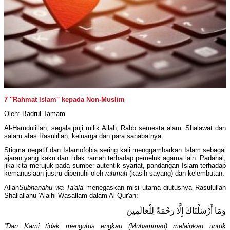
7 ''Rahmat Islam'' kepada Non-Muslim
Oleh: Badrul Tamam
Al-Hamdulillah, segala puji milik Allah, Rabb semesta alam. Shalawat dan
salam atas Rasulillah, keluarga dan para sahabatnya.
Stigma negatif dan Islamofobia sering kali menggambarkan Islam sebagai
ajaran yang kaku dan tidak ramah terhadap pemeluk agama lain. Padahal,
jika kita merujuk pada sumber autentik syariat, pandangan Islam terhadap
kemanusiaan justru dipenuhi oleh
rahmah
(kasih sayang) dan kelembutan.
Allah
Subhanahu wa Ta'ala
menegaskan misi utama diutusnya Rasulullah
Shallallahu 'Alaihi Wasallam dalam Al-Qur'an:
وَمَا أَرْسَلْنَاكَ إِلَّا رَحْمَةً لِلْعَالَمِينَ
“Dan Kami tidak mengutus engkau (Muhammad) melainkan untuk