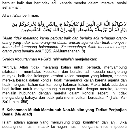
berbuat baik dan bertindak adil kepada mereka dalam interaksi sosial
sehari-hari.
Allah
Ta'ala
berfirman:
لا يَنْهَاكُمُ اللَّهُ عَنِ الَّذِينَ لَمْ يُقَاتِلُوكُمْ فِي الدِّينِ وَلَمْ يُخْرِجُوكُمْ مِنْ
دِيَارِكُمْ أَنْ تَبَرُّوهُمْ وَتُقْسِطُوا إِلَيْهِمْ إِنَّ اللَّهَ يُحِبُّ الْمُقْسِطِينَ
"Allah tidak melarang kamu berbuat baik dan berlaku adil terhadap orang-
orang yang tidak memerangimu dalam urusan agama dan tidak mengusir
kamu dari kampung halamanmu. Sesungguhnya Allah mencintai orang-
orang yang berlaku adil."
(QS. Al-Mumtahanah: 8)
Syaikh Abdurrahman As-Sa'di
rahimahullah
menjelaskan:
"Artinya: Allah tidak melarang kalian untuk berbakti, menyambung
silaturahmi, membalas kebaikan, dan berlaku adil kepada orang-orang
musyrik, baik dari kalangan kerabat kalian maupun yang lainnya, selama
mereka berada dalam kondisi tidak memerangi kalian karena agama dan
tidak mengusir kalian dari kampung halaman kalian. Maka, tidak ada dosa
bagi kalian untuk menyambung hubungan baik dengan mereka, karena
menjalin hubungan dengan mereka dalam kondisi seperti ini tidak
mengandung bahaya dan tidak pula menimbulkan kerusakan." (Tafsir As-
Sa'di, hlm. 856)
5. Keharaman Mutlak Membunuh Non-Muslim yang Terikat Perjanjian
Damai (
Mu'ahad
)
Islam adalah agama yang menjunjung tinggi komitmen dan janji. Jika
seorang non-muslim masuk ke negeri muslim dengan izin resmi (seperti