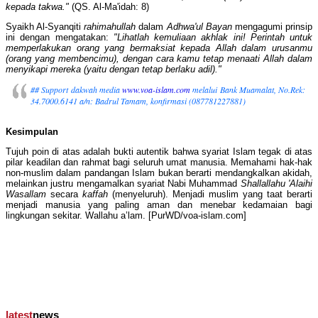
kepada takwa."
(QS. Al-Ma'idah: 8)
Syaikh Al-Syanqiti
rahimahullah
dalam
Adhwa'ul Bayan
mengagumi prinsip
ini dengan mengatakan:
"Lihatlah kemuliaan akhlak ini! Perintah untuk
memperlakukan orang yang bermaksiat kepada Allah dalam urusanmu
(orang yang membencimu), dengan cara kamu tetap menaati Allah dalam
menyikapi mereka (yaitu dengan tetap berlaku adil)."
## Support dakwah media
www.voa-islam.com
melalui Bank Muamalat, No.Rek:
34.7000.6141 a/n: Badrul Tamam, konfirmasi (087781227881)
Kesimpulan
Tujuh poin di atas adalah bukti autentik bahwa syariat Islam tegak di atas
pilar keadilan dan rahmat bagi seluruh umat manusia. Memahami hak-hak
non-muslim dalam pandangan Islam bukan berarti mendangkalkan akidah,
melainkan justru mengamalkan syariat Nabi Muhammad
Shallallahu 'Alaihi
Wasallam
secara
kaffah
(menyeluruh). Menjadi muslim yang taat berarti
menjadi manusia yang paling aman dan menebar kedamaian bagi
lingkungan sekitar. Wallahu a’lam. [PurWD/voa-islam.com]
latest
news