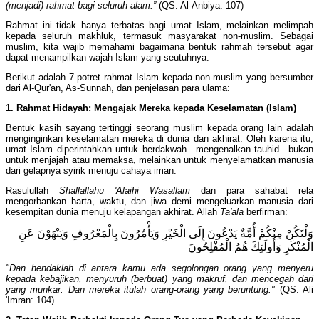
(menjadi) rahmat bagi seluruh alam.”
(QS. Al-Anbiya: 107)
Rahmat ini tidak hanya terbatas bagi umat Islam, melainkan melimpah
kepada seluruh makhluk, termasuk masyarakat non-muslim. Sebagai
muslim, kita wajib memahami bagaimana bentuk rahmah tersebut agar
dapat menampilkan wajah Islam yang seutuhnya.
Berikut adalah 7 potret rahmat Islam kepada non-muslim yang bersumber
dari Al-Qur'an, As-Sunnah, dan penjelasan para ulama:
1. Rahmat Hidayah: Mengajak Mereka kepada Keselamatan (Islam)
Bentuk kasih sayang tertinggi seorang muslim kepada orang lain adalah
menginginkan keselamatan mereka di dunia dan akhirat. Oleh karena itu,
umat Islam diperintahkan untuk berdakwah—mengenalkan tauhid—bukan
untuk menjajah atau memaksa, melainkan untuk menyelamatkan manusia
dari gelapnya syirik menuju cahaya iman.
Rasulullah
Shallallahu 'Alaihi Wasallam
dan para sahabat rela
mengorbankan harta, waktu, dan jiwa demi mengeluarkan manusia dari
kesempitan dunia menuju kelapangan akhirat. Allah
Ta'ala
berfirman:
وَلْتَكُنْ مِنْكُمْ أُمَّةٌ يَدْعُونَ إِلَى الْخَيْرِ وَيَأْمُرُونَ بِالْمَعْرُوفِ وَيَنْهَوْنَ عَنِ
الْمُنْكَرِ وَأُولَئِكَ هُمُ الْمُفْلِحُونَ
"Dan hendaklah di antara kamu ada segolongan orang yang menyeru
kepada kebajikan, menyuruh (berbuat) yang makruf, dan mencegah dari
yang munkar. Dan mereka itulah orang-orang yang beruntung."
(QS. Ali
'Imran: 104)