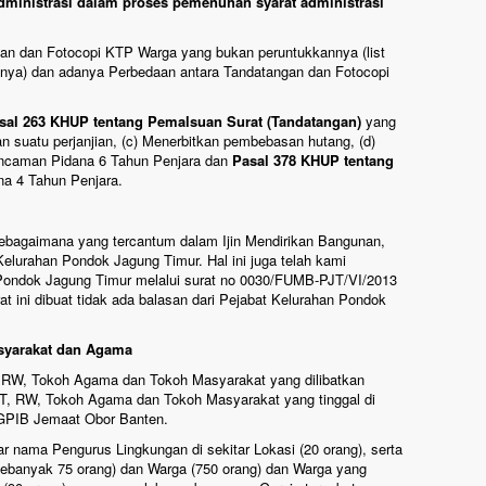
administrasi dalam proses pemenuhan syarat administrasi
an dan Fotocopi KTP Warga yang bukan peruntukkannya (list
ulnya) dan adanya Perbedaan antara Tandatangan dan Fotocopi
sal 263 KHUP tentang Pemalsuan Surat (Tandatangan)
yang
an suatu perjanjian, (c) Menerbitkan pembebasan hutang, (d)
ancaman Pidana 6 Tahun Penjara dan
Pasal 378 KHUP tentang
a 4 Tahun Penjara.
sebagaimana yang tercantum dalam Ijin Mendirikan Bangunan,
elurahan Pondok Jagung Timur. Hal ini juga telah kami
Pondok Jagung Timur melalui surat no 0030/FUMB-PJT/VI/2013
at ini dibuat tidak ada balasan dari Pejabat Kelurahan Pondok
asyarakat dan Agama
T, RW, Tokoh Agama dan Tokoh Masyarakat yang dilibatkan
h RT, RW, Tokoh Agama dan Tokoh Masyarakat yang tinggal di
 GPIB Jemaat Obor Banten.
ar nama Pengurus Lingkungan di sekitar Lokasi (20 orang), serta
banyak 75 orang) dan Warga (750 orang) dan Warga yang