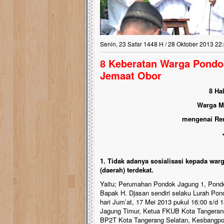
Senin, 23 Safar 1448 H / 28 Oktober 2013 22
8 Keberatan Warga Pondo
Jemaat Obor
8 Ha
Warga M
mengenai Re
1. Tidak adanya sosialisasi kepada wa
(daerah) terdekat.
Yaitu; Perumahan Pondok Jagung 1, Pondok
Bapak H. Djasan sendiri selaku Lurah P
hari Jum’at, 17 Mei 2013 pukul 16:00 s/d
Jagung Timur, Ketua FKUB Kota Tangeran
BP2T Kota Tangerang Selatan, Kesbangpol