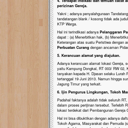
4. Terdapat indikasi dan temuan cacat 
perizinan Gereja.
Yakni ; adanya penyalahgunaan Tandatang
tandatangan blank / kosong tidak ada jud
KTP Warga.
Hal ini terindikasi adanya
Pelanggaran Pa
dapat : (a) Menerbitkan hak, (b) Menerbitk
Keterangan atas suatu Peristiwa dengan 
Perbuatan Curang
dengan ancaman Pidan
5. Kerancuan alamat yang diajukan.
Adanya kerancuan alamat lokasi Gereja, 
yaitu Kampung Dongkal, RT 003/ RW 02, K
tanyakan kepada H. Djasan selaku Lurah 
tertanggal 19 Juni 2013. Namun hingga sur
Jagung Timur yang terkait.
6. Ijin Pengurus Lingkungan, Tokoh M
Padahal faktanya adalah tidak seluruh R
dalam proses perijinan tersebut. Terlebi
lokasi terdekat dari Pembangunan Gereja
Hal ini bisa dibuktikan dengan adanya daft
Tokoh Agama, Masyarakat dan Pemuda (se