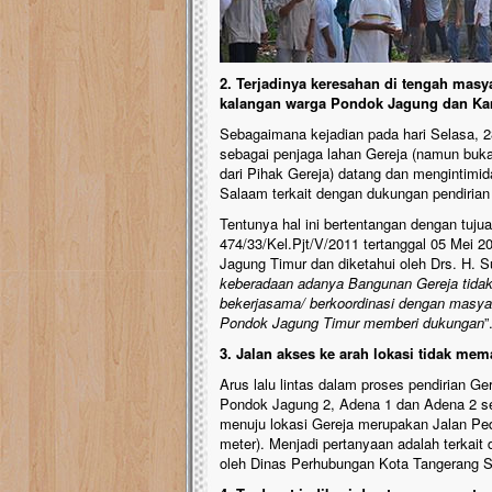
2. Terjadinya keresahan di tengah mas
kalangan warga Pondok Jagung dan K
Sebagaimana kejadian pada hari Selasa,
sebagai penjaga lahan Gereja (namun buka
dari Pihak Gereja) datang dan mengintim
Salaam terkait dengan dukungan pendirian
Tentunya hal ini bertentangan dengan tujua
474/33/Kel.Pjt/V/2011 tertanggal 05 Mei 2
Jagung Timur dan diketahui oleh Drs. H. S
keberadaan adanya Bangunan Gereja tida
bekerjasama/ berkoordinasi dengan masya
Pondok Jagung Timur memberi dukungan
”
3. Jalan akses ke arah lokasi tidak mem
Arus lalu lintas dalam proses pendirian
Pondok Jagung 2, Adena 1 dan Adena 2 ser
menuju lokasi Gereja merupakan Jalan Pe
meter). Menjadi pertanyaan adalah terkait 
oleh Dinas Perhubungan Kota Tangerang S