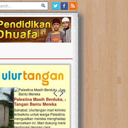
Previous slide
Next slide
tina Masih Berduka, Ayo Ulurkan
Open Donasi Wakaf Pembangu
n Bantu Mereka
Rumah Qur'an & TK Islam Terp
t, Ulurtangan mari kirimkan dukungan
Najjah di Jonggol
mu untuk warga Palestina di Gaza demi
tkan mereka menghadapi situasi
Saat ini, Ulurtangan bersama Yayasan 
am ini. Mari dukung mereka dengan
Najjahtul Islam Jonggol sedang merintis
si dengan cara:...
pembangunan Rumah Qur’an dan Tama