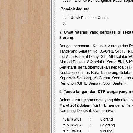
3. TTD untuk Pembangunan Pas
Pondok Jagung
1. Untuk Pendirian Ger
7. Umat Nasrani yang berlokasi di sekit
9 orang.
Dengan perincian : Katholik 2 orang dan 
Tangerang Selatan No. 06/C/REK-RIP/FKUB
Ibu Airin Rachmi Diany, SH, MH selaku Wal
Ahmad Dahlan, SQ selaku Ketua FKUB Kota
Sekretaris serta ditembuskan kepada ; (1
Kesbangpolinmas Kota Tangerang Selatan, 
Kapolsek Serpong, (6) Camat Kecamatan S
Pemohon (GPIB Jemaat Obor Banten).
8. Tanda tangan dan KTP warga yang m
Dalam surat rekomendasi yang diberikan 
Maret 2012 dalam Point I B mengenai Pend
Kampung Dongkal, diantaranya ;
a. RW 01 : 8 orang
b. RW 02 : 64 orang
c. RW 04 : 3 orang