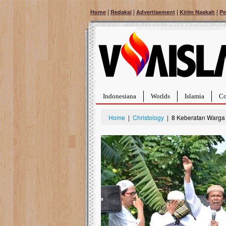
|
|
|
|
Home
Redaksi
Advertisement
Kirim Naskah
Pe
Indonesiana
Worlds
Islamia
Co
Home
|
Christology
| 8 Keberatan Warga 
Bantu Naura, Balit
Tumor Pembuluh D
Hidup Naura Salsabila 
rintangan yang sangat b
berusia sepuluh bulan, b
menghadapi penyakit yan
pembuluh darah berukur