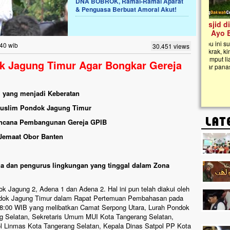
DNA BOBROK, Ramai-Ramai Aparat
& Penguasa Berbuat Amoral Akut!
Lima Tahun Mangkrak, Masjid di
Pelosok ini Mengenaskan. Ayo Bantu.!!
Nasib masjid di Kampung Cilumbu ini sungguh
:40 wib
30.451 views
mengenaskan. Lima tahun mangkrak, kini nyaris
tak berbentuk masjid, dipenuhi rumput liar,
k Jagung Timur Agar Bongkar Gereja
berlumut, dan menghitam terpapar panas dan
hujan....
l yang menjadi Keberatan
uslim Pondok Jagung Timur
ncana Pembangunan Gereja GPIB
Jemaat Obor Banten
rga dan pengurus lingkungan yang tinggal dalam Zona
 Jagung 2, Adena 1 dan Adena 2. Hal ini pun telah diakui oleh
ondok Jagung Timur dalam Rapat Pertemuan Pembahasan pada
 18:00 WIB yang melibatkan Camat Serpong Utara, Lurah Pondok
g Selatan, Sekretaris Umum MUI Kota Tangerang Selatan,
 Linmas Kota Tangerang Selatan, Kepala Dinas Satpol PP Kota