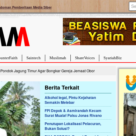
doman Pemberitaan Media Siber
unterFaith
Saintech
Muslimah
ShareVoices
SyariahBiz
Pondok Jagung Timur Agar Bongkar Gereja Jemaat Obor
Berita Terkait
Alkohol legal, Pintu Kejahatan
Semakin Melebar
a Hebat Sembuh Dari
Pales
arah
Tanga
FPI Depok & Asmirandah Kecam
Surat Mualaf Palsu Jonas Rivano
dipenuhi dengan
Sahaba
erat. Meskipun baru
terbaik
Penutupan Lokalisasi Pelacuran,
ayi yang imut ini harus
mengua
Bukan Solusi?
g dahsyat, yaitu tumor
mencek
an...
berdona