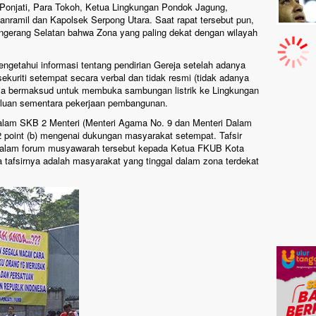
onjati, Para Tokoh, Ketua Lingkungan Pondok Jagung,
nramil dan Kapolsek Serpong Utara. Saat rapat tersebut pun,
angerang Selatan bahwa Zona yang paling dekat dengan wilayah
getahui informasi tentang pendirian Gereja setelah adanya
ekuriti setempat secara verbal dan tidak resmi (tidak adanya
reja bermaksud untuk membuka sambungan listrik ke Lingkungan
luan sementara pekerjaan pembangunan.
dalam SKB 2 Menteri (Menteri Agama No. 9 dan Menteri Dalam
2 point (b) mengenai dukungan masyarakat setempat. Tafsir
dalam forum musyawarah tersebut kepada Ketua FKUB Kota
tafsirnya adalah masyarakat yang tinggal dalam zona terdekat