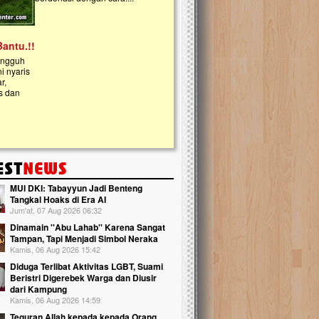
kanak Islam Terpadu (TKIT) An Najjah d
Gedung Majelis Taklim di Jonggol,...
MUI DKI: Tabayyun Jadi Benteng
Tangkal Hoaks di Era AI
Jum'at, 07 Aug 2026 06:32
Dinamain ''Abu Lahab'' Karena Sangat
Tampan, Tapi Menjadi Simbol Neraka
Kamis, 06 Aug 2026 15:42
Diduga Terlibat Aktivitas LGBT, Suami
Beristri Digerebek Warga dan Diusir
dari Kampung
Kamis, 06 Aug 2026 14:59
Teguran Allah kepada kepada Orang