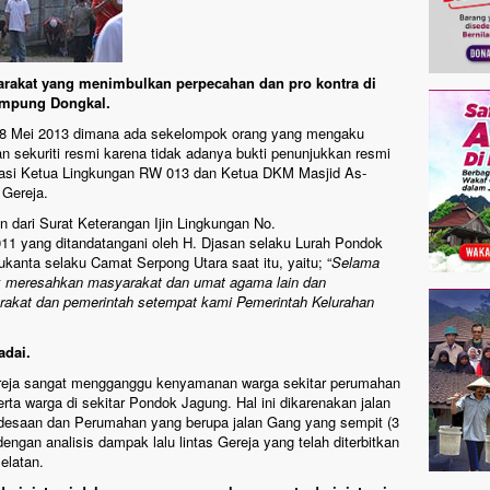
yarakat yang menimbulkan perpecahan dan pro kontra di
ampung Dongkal.
 28 Mei 2013 dimana ada sekelompok orang yang mengaku
n sekuriti resmi karena tidak adanya bukti penunjukkan resmi
idasi Ketua Lingkungan RW 013 dan Ketua DKM Masjid As-
 Gereja.
n dari Surat Keterangan Ijin Lingkungan No.
011 yang ditandatangani oleh H. Djasan selaku Lurah Pondok
ukanta selaku Camat Serpong Utara saat itu, yaitu; “
Selama
k meresahkan masyarakat dan umat agama lain dan
rakat dan pemerintah setempat kami Pemerintah Kelurahan
.
adai.
 Gereja sangat mengganggu kenyamanan warga sekitar perumahan
ta warga di sekitar Pondok Jagung. Hal ini dikarenakan jalan
desaan dan Perumahan yang berupa jalan Gang yang sempit (3
dengan analisis dampak lalu lintas Gereja yang telah diterbitkan
elatan.