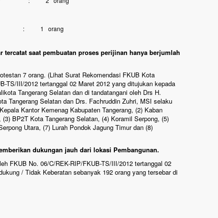
ar Segar : 2 orang
eja : 1 orang
ar tercatat saat pembuatan proses perijinan hanya berjumlah
Protestan 7 orang. (Lihat Surat Rekomendasi FKUB Kota
-TS/III/2012 tertanggal 02 Maret 2012 yang ditujukan kepada
ikota Tangerang Selatan dan di tandatangani oleh Drs H.
 Tangerang Selatan dan Drs. Fachruddin Zuhri, MSI selaku
) Kepala Kantor Kemenag Kabupaten Tangerang, (2) Kaban
(3) BP2T Kota Tangerang Selatan, (4) Koramil Serpong, (5)
erpong Utara, (7) Lurah Pondok Jagung Timur dan (8)
emberikan dukungan jauh dari lokasi Pembangunan.
oleh FKUB No. 06/C/REK-RIP/FKUB-TS/III/2012 tertanggal 02
ukung / Tidak Keberatan sebanyak 192 orang yang tersebar di