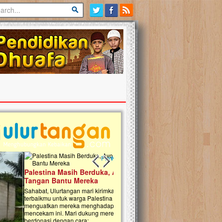
Previous slide
Next slide
tina Masih Berduka, Ayo Ulurkan
Open Donasi Wakaf Pembangu
n Bantu Mereka
Rumah Qur'an & TK Islam Terp
t, Ulurtangan mari kirimkan dukungan
Najjah di Jonggol
mu untuk warga Palestina di Gaza demi
tkan mereka menghadapi situasi
Saat ini, Ulurtangan bersama Yayasan 
am ini. Mari dukung mereka dengan
Najjahtul Islam Jonggol sedang merintis
si dengan cara:...
pembangunan Rumah Qur’an dan Tama