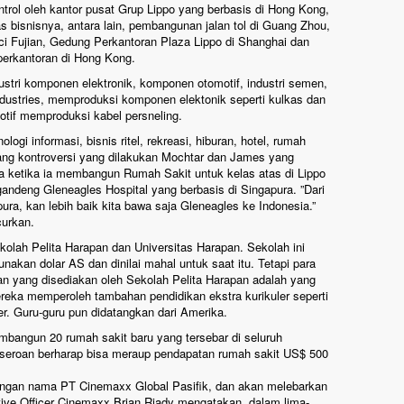
kontrol oleh kantor pusat Grup Lippo yang berbasis di Hong Kong,
s bisnisnya, antara lain, pembangunan jalan tol di Guang Zhou,
ci Fujian, Gedung Perkantoran Plaza Lippo di Shanghai dan
erkantoran di Hong Kong.
dustri komponen elektronik, komponen otomotif, industri semen,
ndustries, memproduksi komponen elektonik seperti kulkas dan
tif memproduksi kabel persneling.
logi informasi, bisnis ritel, rekreasi, hiburan, hotel, rumah
yang kontroversi yang dilakukan Mochtar dan James yang
 ketika ia membangun Rumah Sakit untuk kelas atas di Lippo
andeng Gleneagles Hospital yang berbasis di Singapura. ”Dari
ura, kan lebih baik kita bawa saja Gleneagles ke Indonesia.”
curkan.
kolah Pelita Harapan dan Universitas Harapan. Sekolah ini
kan dolar AS dan dinilai mahal untuk saat itu. Tetapi para
an yang disediakan oleh Sekolah Pelita Harapan adalah yang
mereka memperoleh tambahan pendidikan ekstra kurikuler seperti
r. Guru-guru pun didatangkan dari Amerika.
bangun 20 rumah sakit baru yang tersebar di seluruh
rseroan berharap bisa meraup pendapatan rumah sakit US$ 500
engan nama PT Cinemaxx Global Pasifik, dan akan melebarkan
tive Officer Cinemaxx Brian Riady mengatakan, dalam lima-