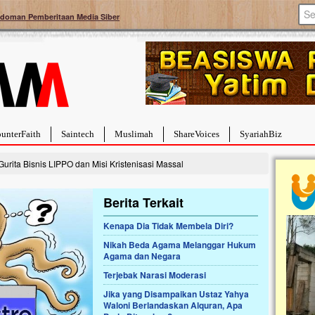
doman Pemberitaan Media Siber
unterFaith
Saintech
Muslimah
ShareVoices
SyariahBiz
rita Bisnis LIPPO dan Misi Kristenisasi Massal
Berita Terkait
Kenapa Dia Tidak Membela Diri?
a Hebat Sembuh Dari
Pales
Nikah Beda Agama Melanggar Hukum
arah
Tanga
Agama dan Negara
dipenuhi dengan
Sahaba
Terjebak Narasi Moderasi
erat. Meskipun baru
terbaik
ayi yang imut ini harus
mengua
Jika yang Disampaikan Ustaz Yahya
g dahsyat, yaitu tumor
mencek
Waloni Berlandaskan Alquran, Apa
an...
berdona