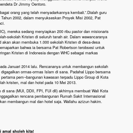
pendeta Dr Jimmy Oentoro.
agai orang yang telah menyadarkannya kembali.”.Dialah guru
ika. Tahun 2002, dalam menyukseskan Proyek Misi 2002, Pat
ci.
(HIC), mereka sedang menyiapkan 200 ribu pastor dan misionaris
kolah-sekolah Kristen di seluruh tanah air. Dalam wawancaranya
d akan akan membuka 1.000 sekolah Kristen di desa-desa
memaparkan bahwa ia bersama Pat Robertson terobsesi untuk
aringan Kristen di Indonesia dengan WHC sebagai markas
pada Januari 2014 lalu. Rencananya untuk membangun sekolah
, digagalkan ormas-ormas Islam di sana. Padahal Lippo bersama
u pertama pem¬bangunan kawasan terpadu Lippo Group di Kota
olah kristen, mal dan hotel pada 10 Mei 2013.
 di sana (MUI, DDII, FPI, FUI dll) akhirnya membuat Wali Kota
nggagalkan rencana pembangunan Rumah Sakit Internasional
inkan membangun mal dan hotel saja. Wallahu azizun hakim.
 amal sholeh kita!