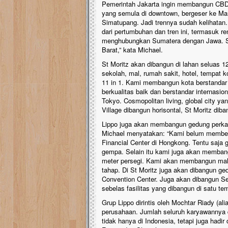
Pemerintah Jakarta ingin membangun CBD 
yang semula di downtown, bergeser ke Mar
Simatupang. Jadi trennya sudah kelihata
dari pertumbuhan dan tren ini, termasuk
menghubungkan Sumatera dengan Jawa. Se
Barat,” kata Michael.
St Moritz akan dibangun di lahan seluas 1
sekolah, mal, rumah sakit, hotel, tempat 
11 in 1. Kami membangun kota berstandar 
berkualitas baik dan berstandar internas
Tokyo. Cosmopolitan living, global city 
Village dibangun horisontal, St Moritz dib
Lippo juga akan membangun gedung perkanto
Michael menyatakan: “Kami belum memberi
Financial Center di Hongkong. Tentu saja
gempa. Selain itu kami juga akan membang
meter persegi. Kami akan membangun mal 
tahap. Di St Moritz juga akan dibangun ge
Convention Center. Juga akan dibangun Sea
sebelas fasilitas yang dibangun di satu tem
Grup Lippo dirintis oleh Mochtar Riady (ali
perusahaan. Jumlah seluruh karyawannya di
tidak hanya di Indonesia, tetapi juga hadi