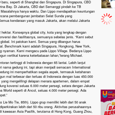
baru, seperti di Shanghai dan Singapura. Di Singapura, CBD
ina Bay. Di Jakarta, CBD dari Semanggi pindah ke TB
n. Masalahnya hanya waktu. Dan Lippo mendapatkan keuntungan
 rencana pembangunan jembatan Selat Sunda yang
mua kendaraan yang masuk Jakarta, akan melalui Jakarta
2 hektar. Konsepnya global city, kota yang lengkap dengan
konvensi dan fasilitasnya, semuanya sebelas jenis. “Kami sebut
global. Ini patokan kami. Semua yang dibangun harus
ional. Benchmark kami adalah Singapura, Hongkong, New York,
yang nyaman. Kami mengacu pada Lippo Village. Bedanya Lippo
angun vertikal karena keterbatasan lahan,”terang Michael.
ran tertinggi di Indonesia dengan 65 lantai. Lebih lanjut
 nama gedung ini, tapi akan menjadi semacam International
 gedung ini memperhatikan segala aspek, termasuk ketahanan
un mal terbesar dan terluas di Indonesia dengan luas 450.000
yang mengelilingi delapan menara apartemen, dalam empat
dung kovensi seluas 6.000 meter persegi, setara dengan Jakarta
 World seperti di Ancol, seluas 4.000 meter persegi. Ada
pat.”
as Lie Mo Tie, 85th). Lippo grup memiliki lebih dari 50 anak
perkirakan lebih dari 50 ribu orang. Aktivitas perusahaannya
r di kawasan Asia Pasifik, terutama di Hong Kong, Guang Zhou,