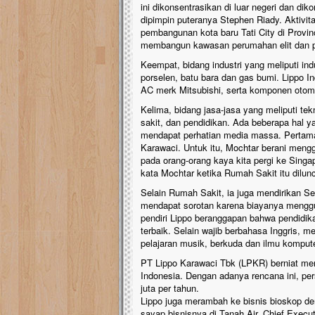
ini dikonsentrasikan di luar negeri dan di
dipimpin puteranya Stephen Riady. Aktivita
pembangunan kota baru Tati City di Provin
membangun kawasan perumahan elit dan p
Keempat, bidang industri yang meliputi in
porselen, batu bara dan gas bumi. Lippo I
AC merk Mitsubishi, serta komponen otomo
Kelima, bidang jasa-jasa yang meliputi tekno
sakit, dan pendidikan. Ada beberapa hal 
mendapat perhatian media massa. Pertama
Karawaci. Untuk itu, Mochtar berani mengg
pada orang-orang kaya kita pergi ke Singap
kata Mochtar ketika Rumah Sakit itu dilun
Selain Rumah Sakit, ia juga mendirikan Se
mendapat sorotan karena biayanya mengguna
pendiri Lippo beranggapan bahwa pendidik
terbaik. Selain wajib berbahasa Inggris, 
pelajaran musik, berkuda dan ilmu kompute
PT Lippo Karawaci Tbk (LPKR) berniat mem
Indonesia. Dengan adanya rencana ini, pe
juta per tahun.
Lippo juga merambah ke bisnis bioskop d
sayap bisnisnya di Tanah Air. Chief Execu