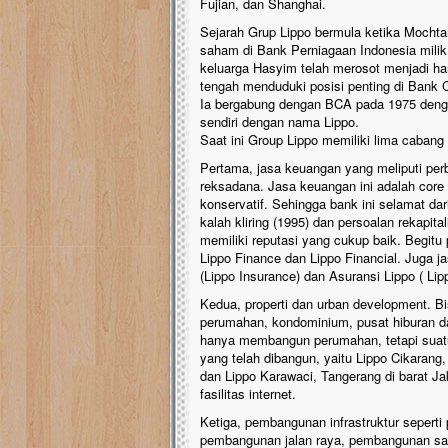
Fujian, dan Shanghai.
Sejarah Grup Lippo bermula ketika Mocht
saham di Bank Perniagaan Indonesia milik 
keluarga Hasyim telah merosot menjadi han
tengah menduduki posisi penting di Bank C
Ia bergabung dengan BCA pada 1975 deng
sendiri dengan nama Lippo.
Saat ini Group Lippo memiliki lima cabang 
Pertama, jasa keuangan yang meliputi per
reksadana. Jasa keuangan ini adalah core 
konservatif. Sehingga bank ini selamat da
kalah kliring (1995) dan persoalan rekapita
memiliki reputasi yang cukup baik. Begitu
Lippo Finance dan Lippo Financial. Juga j
(Lippo Insurance) dan Asuransi Lippo ( Lip
Kedua, properti dan urban development. Bi
perumahan, kondominium, pusat hiburan dan
hanya membangun perumahan, tetapi suatu k
yang telah dibangun, yaitu Lippo Cikarang, 
dan Lippo Karawaci, Tangerang di barat J
fasilitas internet.
Ketiga, pembangunan infrastruktur seperti p
pembangunan jalan raya, pembangunan sara