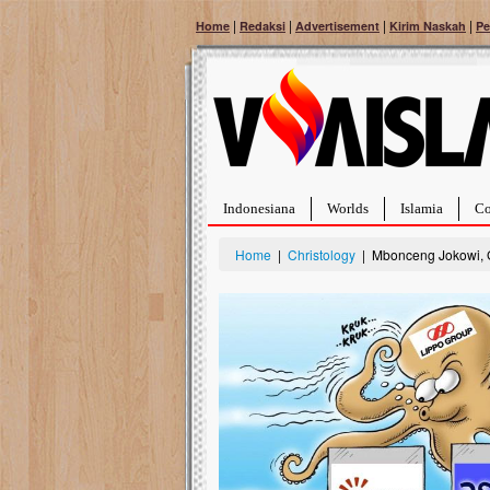
|
|
|
|
Home
Redaksi
Advertisement
Kirim Naskah
Pe
Indonesiana
Worlds
Islamia
Co
Home
|
Christology
| Mbonceng Jokowi, Gu
Bantu Naura, Balit
Tumor Pembuluh D
Hidup Naura Salsabila 
rintangan yang sangat b
berusia sepuluh bulan, b
menghadapi penyakit yan
pembuluh darah berukur