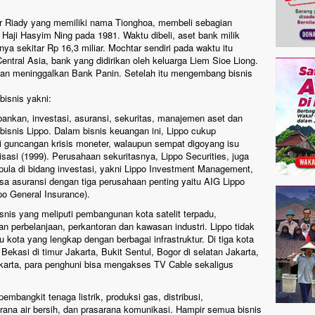
ar Riady yang memiliki nama Tionghoa, membeli sebagian
Haji Hasyim Ning pada 1981. Waktu dibeli, aset bank milik
ya sekitar Rp 16,3 miliar. Mochtar sendiri pada waktu itu
entral Asia, bank yang didirikan oleh keluarga Liem Sioe Liong.
an meninggalkan Bank Panin. Setelah itu mengembang bisnis
bisnis yakni:
bankan, investasi, asuransi, sekuritas, manajemen aset dan
bisnis Lippo. Dalam bisnis keuangan ini, Lippo cukup
ri guncangan krisis moneter, walaupun sempat digoyang isu
lisasi (1999). Perusahaan sekuritasnya, Lippo Securities, juga
 pula di bidang investasi, yakni Lippo Investment Management,
asa asuransi dengan tiga perusahaan penting yaitu AIG Lippo
po General Insurance).
snis yang meliputi pembangunan kota satelit terpadu,
 perbelanjaan, perkantoran dan kawasan industri. Lippo tidak
ota yang lengkap dengan berbagai infrastruktur. Di tiga kota
Bekasi di timur Jakarta, Bukit Sentul, Bogor di selatan Jakarta,
akarta, para penghuni bisa mengakses TV Cable sekaligus
embangkit tenaga listrik, produksi gas, distribusi,
na air bersih, dan prasarana komunikasi. Hampir semua bisnis