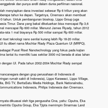
nggebrak dan punya andil dalam dunia perfilman nasional.
lah menyiapkan dana investasi sebesar Rp 6 triliun yang akan
berapa tahun ke depan. Targetnya, Cinemaxx akan membuat
 10 tahun. Untuk pembangunan bioskop, Lippo Group juga
esia Timur. Dana yang bakal dikeluarkan bisa mencapai Rp 3,6
mal mencapai Rp 600 miliar. Menurut James Riyady, tahun 2012
-rata 1 mal biayanya Rp 500 miliar sampai Rp 600 miliar.
iset teknologi nano senilai kurang lebih Rp 18-20 miliar.
 UI itu diberi nama Mochtar Riady Plaza Quantum UI (MRPQ).
 sebagai Pusat Riset Nanotechnology yang fokus pada kajian
ima lantai itu memiliki luas sekitar 3000 m2 berada di atas lahan
n dengan UI. Pada tahun 2002-2004 Mochtar Riady sempat
di mancanegara dengan grup perusahaan di Indonesia di
ingan rumah sakit di Indonesia), Lippo Karawaci, Lippo Village,
dia, BiG TV, BeritaSatu Media Holdings, Bank Nationalnobu,
Communications Indonesia, Philips Indonesia dan Cinemaxx.
ernyata dikuasai oleh tiga pengusaha Cina, yaitu: Ciputra, Eka
a merintis Ciputra Group, Eka Tjipta memimpin Sinarmas Land