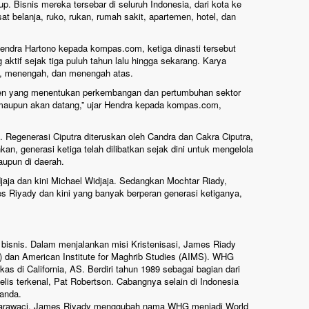
. Bisnis mereka tersebar di seluruh Indonesia, dari kota ke
belanja, ruko, rukan, rumah sakit, apartemen, hotel, dan
endra Hartono kepada kompas.com, ketiga dinasti tersebut
aktif sejak tiga puluh tahun lalu hingga sekarang. Karya
, menengah, dan menengah atas.
iven yang menentukan perkembangan dan pertumbuhan sektor
g maupun akan datang,” ujar Hendra kepada kompas.com,
 Regenerasi Ciputra diteruskan oleh Candra dan Cakra Ciputra,
kan, generasi ketiga telah dilibatkan sejak dini untuk mengelola
maupun di daerah.
jaja dan kini Michael Widjaja. Sedangkan Mochtar Riady,
 Riyady dan kini yang banyak berperan generasi ketiganya,
 bisnis. Dalam menjalankan misi Kristenisasi, James Riady
dan American Institute for Maghrib Studies (AIMS). WHG
as di California, AS. Berdiri tahun 1989 sebagai bagian dari
gelis terkenal, Pat Robertson. Cabangnya selain di Indonesia
landa.
 Karawaci. James Riyady menggubah nama WHG menjadi World