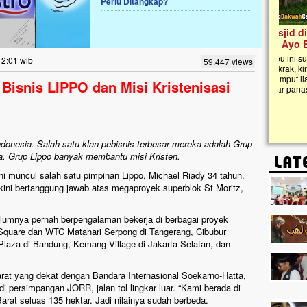
Perlu Ditangkap?
Lima Tahun Mangkrak, Masjid di
Pelosok ini Mengenaskan. Ayo Bantu.!!
Nasib masjid di Kampung Cilumbu ini sungguh
12:01 wib
59.447 views
mengenaskan. Lima tahun mangkrak, kini nyaris
tak berbentuk masjid, dipenuhi rumput liar,
Bisnis LIPPO dan Misi Kristenisasi
berlumut, dan menghitam terpapar panas dan
hujan....
ndonesia. Salah satu klan pebisnis terbesar mereka adalah Grup
aja. Grup Lippo banyak membantu misi Kristen.
ni muncul salah satu pimpinan Lippo, Michael Riady 34 tahun.
 kini bertanggung jawab atas megaproyek superblok St Moritz,
elumnya pernah berpengalaman bekerja di berbagai proyek
n Square dan WTC Matahari Serpong di Tangerang, Cibubur
Plaza di Bandung, Kemang Village di Jakarta Selatan, dan
arat yang dekat dengan Bandara Internasional Soekarno-Hatta,
di persimpangan JORR, jalan tol lingkar luar. “Kami berada di
rat seluas 135 hektar. Jadi nilainya sudah berbeda.