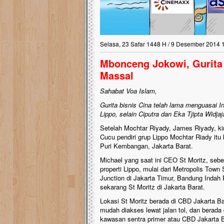
Selasa, 23 Safar 1448 H / 9 Desember 2014 
Mbonceng Jokowi, Gurita 
Massal
Sahabat Voa Islam,
Gurita bisnis Cina telah lama menguasai I
Lippo, selain Ciputra dan Eka Tjipta Widj
Setelah Mochtar Riyady, James Riyady, ki
Cucu pendiri grup Lippo Mochtar Riady itu
Puri Kembangan, Jakarta Barat.
Michael yang saat ini CEO St Moritz, seb
properti Lippo, mulai dari Metropolis Tow
Junction di Jakarta Timur, Bandung Indah 
sekarang St Moritz di Jakarta Barat.
Lokasi St Moritz berada di CBD Jakarta B
mudah diakses lewat jalan tol, dan berada 
kawasan sentra primer atau CBD Jakarta Ba