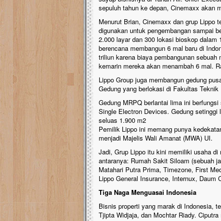
sepuluh tahun ke depan, Cinemaxx akan me
Menurut Brian, Cinemaxx dan grup Lippo te
digunakan untuk pengembangan sampai be
2.000 layar dan 300 lokasi bioskop dalam
berencana membangun 6 mal baru di Indon
triliun karena biaya pembangunan sebuah 
kemarin mereka akan menambah 6 mal. Rata
Lippo Group juga membangun gedung pusat r
Gedung yang berlokasi di Fakultas Teknik
Gedung MRPQ berlantai lima ini berfungsi
Single Electron Devices. Gedung setinggi l
seluas 1.900 m2
Pemilik Lippo ini memang punya kedekata
menjadi Majelis Wali Amanat (MWA) UI.
Jadi, Grup Lippo itu kini memiliki usaha 
antaranya: Rumah Sakit Siloam (sebuah jar
Matahari Putra Prima, Timezone, First Me
Lippo General Insurance, Internux, Daum 
Tiga Naga Menguasai Indonesia
Bisnis properti yang marak di Indonesia, t
Tjipta Widjaja, dan Mochtar Riady. Ciputr