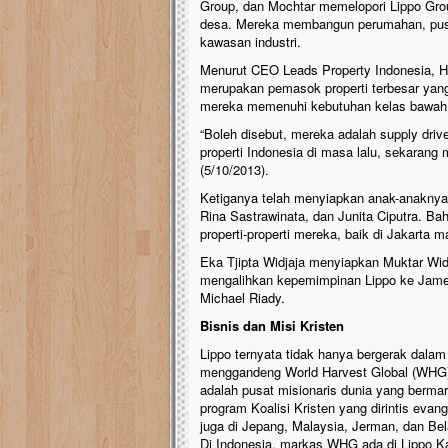
Group, dan Mochtar memelopori Lippo Group
desa. Mereka membangun perumahan, pusat 
kawasan industri.
Menurut CEO Leads Property Indonesia, H
merupakan pemasok properti terbesar yang 
mereka memenuhi kebutuhan kelas bawah
“Boleh disebut, mereka adalah supply dr
properti Indonesia di masa lalu, sekaran
(5/10/2013).
Ketiganya telah menyiapkan anak-anaknya.
Rina Sastrawinata, dan Junita Ciputra. Bah
properti-properti mereka, baik di Jakarta 
Eka Tjipta Widjaja menyiapkan Muktar Wid
mengalihkan kepemimpinan Lippo ke James
Michael Riady.
Bisnis dan Misi Kristen
Lippo ternyata tidak hanya bergerak dalam
menggandeng World Harvest Global (WHG) 
adalah pusat misionaris dunia yang bermark
program Koalisi Kristen yang dirintis evan
juga di Jepang, Malaysia, Jerman, dan Be
Di Indonesia, markas WHG ada di Lippo