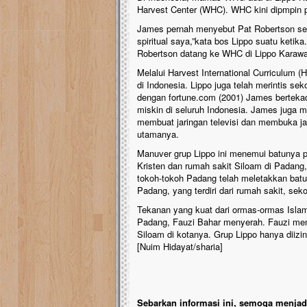
Harvest Center (WHC). WHC kini dipmpin 
James pernah menyebut Pat Robertson seb
spiritual saya,”kata bos Lippo suatu ket
Robertson datang ke WHC di Lippo Karawa
Melalui Harvest International Curriculum 
di Indonesia. Lippo juga telah merintis se
dengan fortune.com (2001) James berteka
miskin di seluruh Indonesia. James juga 
membuat jaringan televisi dan membuka j
utamanya.
Manuver grup Lippo ini menemui batunya 
Kristen dan rumah sakit Siloam di Padang
tokoh-tokoh Padang telah meletakkan bat
Padang, yang terdiri dari rumah sakit, sek
Tekanan yang kuat dari ormas-ormas Islam
Padang, Fauzi Bahar menyerah. Fauzi me
Siloam di kotanya. Grup Lippo hanya diiz
[Nuim Hidayat/sharia]
Sebarkan informasi ini, semoga menjadi