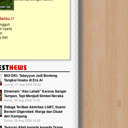
kanak Islam Terpadu (TKIT) An Najjah d
Gedung Majelis Taklim di Jonggol,...
MUI DKI: Tabayyun Jadi Benteng
Tangkal Hoaks di Era AI
Jum'at, 07 Aug 2026 06:32
Dinamain ''Abu Lahab'' Karena Sangat
Tampan, Tapi Menjadi Simbol Neraka
Kamis, 06 Aug 2026 15:42
Diduga Terlibat Aktivitas LGBT, Suami
Beristri Digerebek Warga dan Diusir
dari Kampung
Kamis, 06 Aug 2026 14:59
Teguran Allah kepada kepada Orang