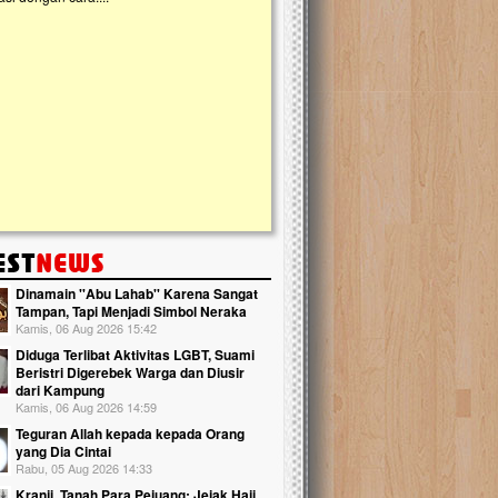
kanak Islam Terpadu (TKIT) An Najjah d
Gedung Majelis Taklim di Jonggol,...
Dinamain ''Abu Lahab'' Karena Sangat
Tampan, Tapi Menjadi Simbol Neraka
Kamis, 06 Aug 2026 15:42
Diduga Terlibat Aktivitas LGBT, Suami
Beristri Digerebek Warga dan Diusir
dari Kampung
Kamis, 06 Aug 2026 14:59
Teguran Allah kepada kepada Orang
yang Dia Cintai
Rabu, 05 Aug 2026 14:33
Kranji, Tanah Para Pejuang: Jejak Haji