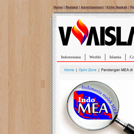
|
|
|
|
Home
Redaksi
Advertisement
Kirim Naskah
Pe
Indonesiana
Worlds
Islamia
Co
Home
|
Opini Zone
| Pandangan MEA di 
Bantu Naura, Balit
Tumor Pembuluh D
Hidup Naura Salsabila 
rintangan yang sangat b
berusia sepuluh bulan, b
menghadapi penyakit yan
pembuluh darah berukur