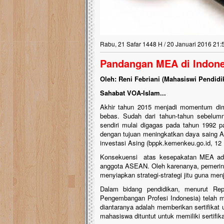
Rabu, 21 Safar 1448 H / 20 Januari 2016 21:
Pandangan MEA di Indone
Oleh: Reni Febriani (Mahasiswi Pendi
Sahabat VOA-Islam...
Akhir tahun 2015 menjadi momentum dim
bebas. Sudah dari tahun-tahun sebelum
sendiri mulai digagas pada tahun 1992 
dengan tujuan meningkatkan daya saing A
investasi Asing (bppk.kemenkeu.go.id, 12 
Konsekuensi atas kesepakatan MEA adala
anggota ASEAN. Oleh karenanya, pemerint
menyiapkan strategi-strategi jitu guna m
Dalam bidang pendidikan, menurut Rep
Pengembangan Profesi Indonesia) telah 
diantaranya adalah memberikan sertifikat u
mahasiswa dituntut untuk memiliki sertifik