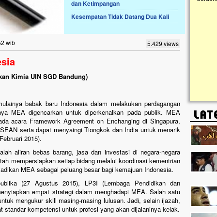
dan Ketimpangan
Kesempatan Tidak Datang Dua Kali
Lima Tahun Mangkrak, Masjid di
Pelosok ini Mengenaskan. Ayo Bantu.!!
Nasib masjid di Kampung Cilumbu ini sungguh
52 wib
5.429 views
mengenaskan. Lima tahun mangkrak, kini nyaris
tak berbentuk masjid, dipenuhi rumput liar,
sia
berlumut, dan menghitam terpapar panas dan
hujan....
dikan Kimia UIN SGD Bandung)
ulainya babak baru Indonesia dalam melakukan perdagangan
nya MEA digencarkan untuk diperkenalkan pada publik. MEA
pada acara Framework Agreement on Enchanging di Singapura,
SEAN serta dapat menyaingi Tiongkok dan India untuk menarik
Februari 2015).
h aliran bebas barang, jasa dan investasi di negara-negara
ah mempersiapkan setiap bidang melalui koordinasi kementrian
enjadikan MEA sebagai peluang besar bagi kemajuan Indonesia.
ublika (27 Agustus 2015), LP3I (Lembaga Pendidikan dan
menyiapkan empat strategi dalam menghadapi MEA. Salah satu
ntuk mengukur skill masing-masing lulusan. Jadi, selain ijazah,
at standar kompetensi untuk profesi yang akan dijalaninya kelak.