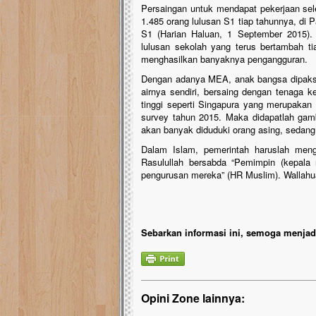
Persaingan untuk mendapat pekerjaan sel
1.485 orang lulusan S1 tiap tahunnya, di
S1 (Harian Haluan, 1 September 2015). P
lulusan sekolah yang terus bertambah t
menghasilkan banyaknya pengangguran.
Dengan adanya MEA, anak bangsa dipaksa
airnya sendiri, bersaing dengan tenaga k
tinggi seperti Singapura yang merupakan 
survey tahun 2015. Maka didapatlah gam
akan banyak diduduki orang asing, sedang
Dalam Islam, pemerintah haruslah meng
Rasulullah bersabda “Pemimpin (kepala 
pengurusan mereka” (HR Muslim). Wallahu
Sebarkan informasi ini, semoga menjadi
Opini Zone lainnya: