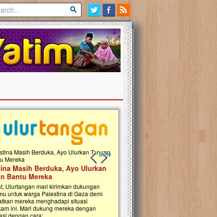
Previous slide
Next slide
tina Masih Berduka, Ayo Ulurkan
Open Donasi Wakaf Pembangu
n Bantu Mereka
Rumah Qur'an & TK Islam Terp
t, Ulurtangan mari kirimkan dukungan
Najjah di Jonggol
mu untuk warga Palestina di Gaza demi
tkan mereka menghadapi situasi
Saat ini, Ulurtangan bersama Yayasan 
am ini. Mari dukung mereka dengan
Najjahtul Islam Jonggol sedang merintis
si dengan cara:...
pembangunan Rumah Qur’an dan Tama