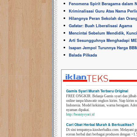
Fenomena Spirit Beragama dalam 
Kriminalisasi Guru Atas Nama Perl
Hilangnya Peran Sekolah dan Oran
Gafatar: Buah Liberalisasi Agama
Mencintai Sebelum Mendidik, Kunci
Arti Sesungguhnya Menghadapi M
Isapan Jempol Turunnya Harga BB
Balada Pilkada
Gamis Syari Murah Terbaru Original
FREE ONGKIR. Belanja Gamis syari dan jilbab t
online tanpa khawatir ongkos kirim. Siap kirim s
Indonesia. Model kekinian, warna beragam. Ad
nyaman dipakai.
http://beautysyari.id
Cari Obat Herbal Murah & Berkualitas?
Di sini tempatnya-kiosherbalku.com. Melayani g
eceran herbal dari berbagai produsen dengan >1.