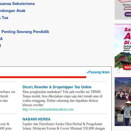
Nuansa Sekulerisme
indungan Anak
g Tua
 Penting Seorang Pendidik
EA
M
+Pasang iklan
Dicari, Reseller & Dropshipper Tas Online
erbaru via
Mau penghasilan tambahan? Yuk jadi reseller tas TBMR.
eluruh
Tanpa modal, bisa dikerjakan siapa saja dari rumah atau di
em dan
waktu senggang. Daftar sekarang dan dapatkan diskon
khusus reseller
http://www.tasbrandedmurahriri.com
NABAWI HERBA
rosir &
Suplier dan Distributor Aneka Obat Herbal & Pengobatan
500 jenis
Islami. Melayani Eceran & Grosir Minimal 350,000 dengan