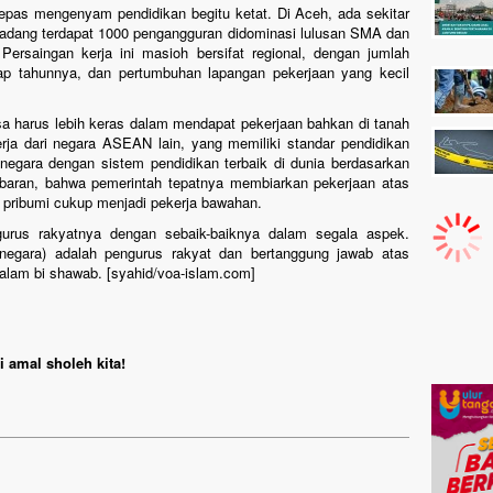
epas mengenyam pendidikan begitu ketat. Di Aceh, ada sekitar
 Padang terdapat 1000 pengangguran didominasi lulusan SMA dan
ersaingan kerja ini masioh bersifat regional, dengan jumlah
iap tahunnya, dan pertumbuhan lapangan pekerjaan yang kecil
 harus lebih keras dalam mendapat pekerjaan bahkan di tanah
erja dari negara ASEAN lain, yang memiliki standar pendidikan
negara dengan sistem pendidikan terbaik di dunia berdasarkan
baran, bahwa pemerintah tepatnya membiarkan pekerjaan atas
 pribumi cukup menjadi pekerja bawahan.
urus rakyatnya dengan sebaik-baiknya dalam segala aspek.
negara) adalah pengurus rakyat dan bertanggung jawab atas
alam bi shawab. [syahid/voa-islam.com]
 amal sholeh kita!