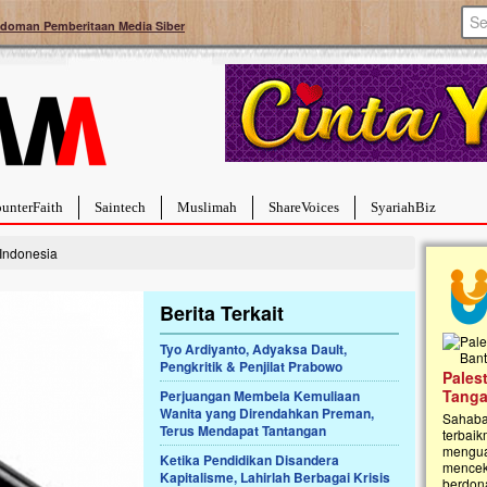
doman Pemberitaan Media Siber
unterFaith
Saintech
Muslimah
ShareVoices
SyariahBiz
Indonesia
Berita Terkait
Tyo Ardiyanto, Adyaksa Dault,
Pengkritik & Penjilat Prabowo
a Hebat Sembuh Dari
Pales
arah
Tanga
Perjuangan Membela Kemuliaan
Wanita yang Direndahkan Preman,
dipenuhi dengan
Sahaba
Terus Mendapat Tantangan
erat. Meskipun baru
terbaik
ayi yang imut ini harus
mengua
Ketika Pendidikan Disandera
g dahsyat, yaitu tumor
mencek
Kapitalisme, Lahirlah Berbagai Krisis
an...
berdona