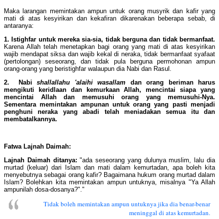
Maka larangan memintakan ampun untuk orang musyrik dan kafir yang
mati di atas kesyirikan dan kekafiran dikarenakan beberapa sebab, di
antaranya:
1.
Istighfar untuk mereka sia-sia, tidak berguna dan tidak bermanfaat.
Karena Allah telah menetapkan bagi orang yang mati di atas kesyirikan
wajib mendapat siksa dan wajib kekal di neraka, tidak bermanfaat syafaat
(pertolongan) seseorang, dan tidak pula berguna permohonan ampun
orang-orang yang beristighfar walaupun dia Nabi dan Rasul.
2. Nabi
shallallahu 'alaihi wasallam
dan orang beriman harus
mengikuti keridlaan dan kemurkaan Allah, mencintai siapa yang
mencintai Allah dan memusuhi orang yang memusuhi-Nya.
Sementara memintakan ampunan untuk orang yang pasti menjadi
penghuni neraka yang abadi telah meniadakan semua itu dan
membatalkannya.
Fatwa Lajnah Daimah:
Lajnah Daimah ditanya:
"ada seseorang yang dulunya muslim, lalu dia
murtad (keluar) dari Islam dan mati dalam kemurtadan, apa boleh kita
menyebutnya sebagai orang kafir? Bagaimana hukum orang murtad dalam
Islam? Bolehkan kita memintakan ampun untuknya, misalnya "Ya Allah
ampunilah dosa-dosanya?"."
Tidak boleh memintakan ampun untuknya jika dia benar-benar
meninggal di atas kemurtadan.