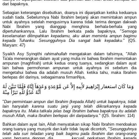
dari bapaknya.
Sebagian keterangan disebutkan, doanya ini dipanjatkan ketika keduanya
sudah tiada. Sebelumnya Nabi Ibrahim berjanji akan memintakan ampun
untuk ayahnya setelah mengusirnya karena tidak terima dengan dakwah
Nabi Ibrahim yang dianggap menghina berhala-berhala yang
dipertuhankannya. Lalu Ibrahim berkata pada bapaknya, "
Semoga
keselamatan dilimpahkan kepadamu, aku akan meminta ampun bagimu
kepada Tuhanku. Sesungguhnya Dia sangat baik kepadaku.
" (QS.
Maryam: 47)
Syaikh Asy Syinqithi
rahimahullah
mengatakan dalam tafsirnya, "Allah
Ta'ala menerangkan dalam ayat yang mulia ini bahwa Ibrahim memintakan
ampunan (maghfirah) untuk kedua orang tuanya, sedangkan dalam ayat
lain bahwa permohonan ampunan untuk ayahnya ini sebelum dia
mengetahui bahwa dia adalah musuh Allah. ketika tahu, maka Ibrahim
berlepas diri darinya, sebagaimana firmanNya,
وَمَا كَانَ استغفار إِبْرَاهِيمَ لأَبِيهِ إِلاَّ عَن مَّوْعِدَةٍ وَعَدَهَآ إِيَّاهُ فَلَمَّا تَبَيَّنَ لَهُ
أَنَّهُ عَدُوٌّ للَّهِ تَبَرَّأَ مِنْهُ
"
Dan permintaan ampun dari Ibrahim (kepada Allah) untuk bapaknya, tidak
lain hanyalah karena suatu janji yang telah diikrarkannya kepada
bapaknya itu. Maka tatkala jelas bagi Ibrahim bahwa bapaknya itu adalah
musuh Allah, maka Ibrahim berlepas diri daripadanya.
" (QS. Ibrahim: 114)
Bahkan dalam ayat lain, Allah menyatakan sikap Nabi Ibrahim mendoakan
orang tuanya yang musyrik dan kafir tidak layak dicontoh, "
Sesungguhnya
telah ada suri teladan yang baik bagimu pada Ibrahim dan orang-orang
yang bersama dengan dia . . . . kecuali perkataan Ibrahim kepada