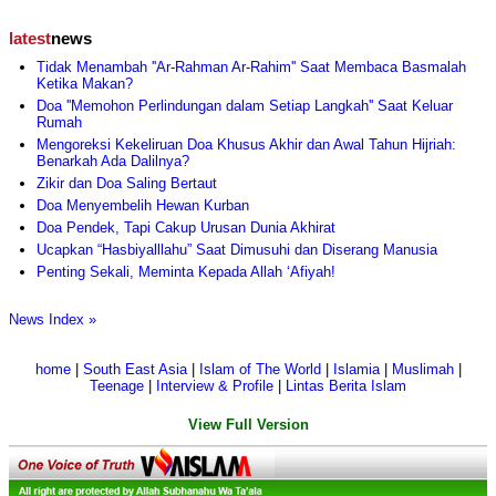
latest
news
Tidak Menambah ''Ar-Rahman Ar-Rahim'' Saat Membaca Basmalah
Ketika Makan?
Doa ''Memohon Perlindungan dalam Setiap Langkah'' Saat Keluar
Rumah
Mengoreksi Kekeliruan Doa Khusus Akhir dan Awal Tahun Hijriah:
Benarkah Ada Dalilnya?
Zikir dan Doa Saling Bertaut
Doa Menyembelih Hewan Kurban
Doa Pendek, Tapi Cakup Urusan Dunia Akhirat
Ucapkan “Hasbiyalllahu” Saat Dimusuhi dan Diserang Manusia
Penting Sekali, Meminta Kepada Allah ‘Afiyah!
News Index »
home
|
South East Asia
|
Islam of The World
|
Islamia
|
Muslimah
|
Teenage
|
Interview & Profile
|
Lintas Berita Islam
View Full Version