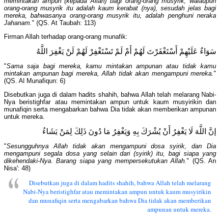
memintakan ampun (kepada Allah) bagi orang-orang musyrik, walaupun
orang-orang musyrik itu adalah kaum kerabat (nya), sesudah jelas bagi
mereka, bahwasanya orang-orang musyrik itu, adalah penghuni neraka
Jahanam.
" (QS. At Taubah: 113)
Firman Allah terhadap orang-orang munafik:
سَوَاءٌ عَلَيْهِمْ أَسْتَغْفَرْتَ لَهُمْ أَمْ لَمْ تَسْتَغْفِرْ لَهُمْ لَنْ يَغْفِرَ اللَّهُ
"
Sama saja bagi mereka, kamu mintakan ampunan atau tidak kamu
mintakan ampunan bagi mereka, Allah tidak akan mengampuni mereka.
"
(QS. Al Munafiqun: 6)
Disebutkan juga di dalam hadits shahih, bahwa Allah telah melarang Nabi-
Nya beristighfar atau memintakan ampun untuk kaum musyirikin dan
munafiqin serta mengabarkan bahwa Dia tidak akan memberikan ampunan
untuk mereka.
إنَّ اللَّهَ لَا يَغْفِرُ أَنْ يُشْرَكَ بِهِ وَيَغْفِرُ مَا دُونَ ذَلِكَ لِمَنْ يَشَاءُ
"
Sesungguhnya Allah tidak akan mengampuni dosa syirik, dan Dia
mengampuni segala dosa yang selain dari (syirik) itu, bagi siapa yang
dikehendaki-Nya. Barang siapa yang mempersekutukan Allah.
" (QS. An
Nisa': 48)
Disebutkan juga di dalam hadits shahih, bahwa Allah telah melarang
Nabi-Nya beristighfar atau memintakan ampun untuk kaum musyirikin
dan munafiqin serta mengabarkan bahwa Dia tidak akan memberikan
ampunan untuk mereka.