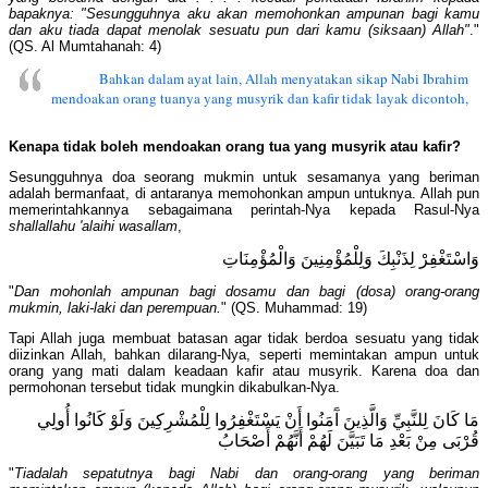
bapaknya: "Sesungguhnya aku akan memohonkan ampunan bagi kamu
dan aku tiada dapat menolak sesuatu pun dari kamu (siksaan) Allah"
."
(QS. Al Mumtahanah: 4)
Bahkan dalam ayat lain, Allah menyatakan sikap Nabi Ibrahim
mendoakan orang tuanya yang musyrik dan kafir tidak layak dicontoh,
Kenapa tidak boleh mendoakan orang tua yang musyrik atau kafir?
Sesungguhnya doa seorang mukmin untuk sesamanya yang beriman
adalah bermanfaat, di antaranya memohonkan ampun untuknya. Allah pun
memerintahkannya sebagaimana perintah-Nya kepada Rasul-Nya
shallallahu 'alaihi wasallam
,
وَاسْتَغْفِرْ لِذَنْبِكَ وَلِلْمُؤْمِنِينَ وَالْمُؤْمِنَاتِ
"
Dan mohonlah ampunan bagi dosamu dan bagi (dosa) orang-orang
mukmin, laki-laki dan perempuan.
" (QS. Muhammad: 19)
Tapi Allah juga membuat batasan agar tidak berdoa sesuatu yang tidak
diizinkan Allah, bahkan dilarang-Nya, seperti memintakan ampun untuk
orang yang mati dalam keadaan kafir atau musyrik. Karena doa dan
permohonan tersebut tidak mungkin dikabulkan-Nya.
مَا كَانَ لِلنَّبِيِّ وَالَّذِينَ آَمَنُوا أَنْ يَسْتَغْفِرُوا لِلْمُشْرِكِينَ وَلَوْ كَانُوا أُولِي
قُرْبَى مِنْ بَعْدِ مَا تَبَيَّنَ لَهُمْ أَنَّهُمْ أَصْحَابُ
"
Tiadalah sepatutnya bagi Nabi dan orang-orang yang beriman