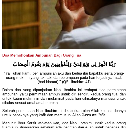
Doa Memohonkan Ampunan Bagi Orang Tua
رَبَّنَا اغْفِرْ لِي وَلِوَالِدَيَّ وَلِلْمُؤْمِنِينَ يَوْمَ يَقُومُ الْحِسَابُ
"Ya Tuhan kami, beri ampunilah aku dan kedua ibu bapakku serta orang-
orang mukmin yang laki-laki dan perempuan pada hari terjadinya hisab
(hari kiamat)." (QS. Ibrahim: 41)
Dalam doa yang dipanjatkan Nabi Ibrahim ini terdapat tiga permintaan
ampunan; yaitu permintaan ampun untuk diri sendiri, kedua orang tua, dan
untuk kaum mukminin dan mukminat pada hari dihisabnya manusia untuk
dibalas sesuai amal-amal mereka.
Seluruh permintaan Nabi Ibrahim ini dikabulkan oleh Allah kecuali doanya
untuk bapaknya yang kafir dan memusuhi Allah
'Azza wa Jalla
.
Menurut Ibnu Katsir
rahimahullah
, doa Nabi Ibrahim untuk kedua orang
tuanya ini dipanjatkan sebelum ada perintah dari Allah untuk berlepas diri