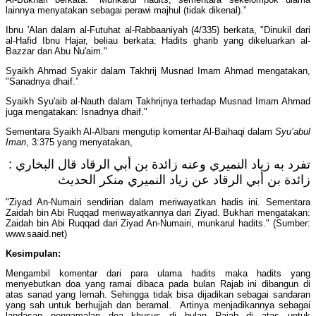
lainnya menyatakan sebagai perawi majhul (tidak dikenal).”
Ibnu 'Alan dalam al-Futuhat al-Rabbaaniyah (4/335) berkata, "Dinukil dari
al-Hafid Ibnu Hajar, beliau berkata: Hadits gharib yang dikeluarkan al-
Bazzar dan Abu Nu'aim."
Syaikh Ahmad Syakir dalam Takhrij Musnad Imam Ahmad mengatakan,
"Sanadnya dhaif.”
Syaikh Syu'aib al-Nauth dalam Takhrijnya terhadap Musnad Imam Ahmad
juga mengatakan: Isnadnya dhaif."
Sementara Syaikh Al-Albani mengutip komentar Al-Baihaqi dalam
Syu’abul
Iman
, 3:375 yang menyatakan,
تفرد به زياد النميري وعنه زائدة بن أبي الرقاد قال البخاري :
زائدة بن أبي الرقاد عن زياد النميري منكر الحديث
"Ziyad An-Numairi sendirian dalam meriwayatkan hadis ini. Sementara
Zaidah bin Abi Ruqqad meriwayatkannya dari Ziyad. Bukhari mengatakan:
Zaidah bin Abi Ruqqad dari Ziyad An-Numairi, munkarul hadits." (Sumber:
www.saaid.net)
Kesimpulan:
Mengambil komentar dari para ulama hadits maka hadits yang
menyebutkan doa yang ramai dibaca pada bulan Rajab ini dibangun di
atas sanad yang lemah. Sehingga tidak bisa dijadikan sebagai sandaran
yang sah untuk berhujjah dan beramal. Artinya menjadikannya sebagai
landasan pengamalan doa khusus di bulan Rajab di atas untuk