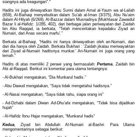
siangnya ada keagungan"."
Hadits ini juga diriwayatkan Ibnu Sunni dalam Amal al-Yaum wa al-Lailah
(659), Al-Baihaqi menyebutkan dalam Su’ab al-Iman (3/375), Abu Nu’aim
dalam Al-Hilyah (6/269), Al-Bazzar dalam Musnadnya (Mukhtasar Zawaidul
Bazar li al-Hafidz: 1/285, 402), dari berbagai jalan periwayatan dari Zaidah
bin Abu Raqqad, ia berkata, “Telah menceritakan kepadaku Ziyad an
Numairi, dari Anas secara marfu’.”
Berkata al-Baihaqi, “Hadits ini hanya diriwayatkan oleh an-Numairi, dan
dari dia hanya oleh Zaidah. Berkata Bukhari : ‘Zaidah jikalau meriwayaktan
dari Ziyad al-Numairi haditsnya munkar.’ An-Numairi ini juga orang yang
lemah.”
Hadits di atas memiliki 2 perawi yang bermasalah:
Pertama
, Zaidah bin
Abi al-Raqqad. Berikut ini komentar para ulama tentangnya:
- Al-Bukhari mengatakan, “Dia Munkarul hadis.”
- Abu Dawud mengatakan, “Saya tidak mengetahui hadisnya.”
- Al-Nasai mengatakan, “Saya tidak tahu, siapa orang ini”
- Ad-Dzhabi dalam
Diwan Ad-Dhu’afa
mengatakan, “Tidak bisa dijadikan
hujah”
- Al-Hafidz Ibnu Hajar mengatakan, “Munkarul hadis”
Kedua
, Ziyad bin Abdullah Al-Numairi al-Bashri. Para Ulama
mengomentarinya sebagai berikut: