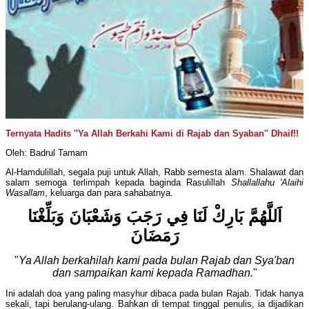
Ternyata Hadits ''Ya Allah Berkahi Kami di Rajab dan Syaban'' Dhaif!!
Oleh: Badrul Tamam
Al-Hamdulillah, segala puji untuk Allah, Rabb semesta alam. Shalawat dan
salam semoga terlimpah kepada baginda Rasulillah
Shallallahu 'Alaihi
Wasallam
, keluarga dan para sahabatnya.
اَللَّهُمَّ بَارِكْ لَنَا فِي رَجَبَ وَشَعْبَانَ وَبَلِّغْنَا
رَمَضَانَ
"
Ya Allah berkahilah kami pada bulan Rajab dan Sya'ban
dan sampaikan kami kepada Ramadhan.
"
Ini adalah doa yang paling masyhur dibaca pada bulan Rajab. Tidak hanya
sekali, tapi berulang-ulang. Bahkan di tempat tinggal penulis, ia dijadikan