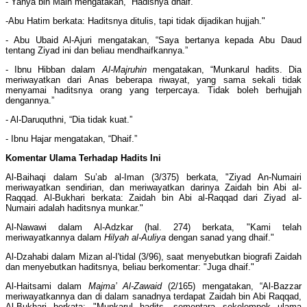
- Yahya bin Main mengatakan, “Hadisnya dhaif.”
-Abu Hatim berkata: Haditsnya ditulis, tapi tidak dijadikan hujjah."
- Abu Ubaid Al-Ajuri mengatakan, “Saya bertanya kepada Abu Daud
tentang Ziyad ini dan beliau mendhaifkannya.”
- Ibnu Hibban dalam
Al-Majruhin
mengatakan, “Munkarul hadits. Dia
meriwayatkan dari Anas beberapa riwayat, yang sama sekali tidak
menyamai haditsnya orang yang terpercaya. Tidak boleh berhujjah
dengannya.”
- Al-Daruquthni, “Dia tidak kuat.”
- Ibnu Hajar mengatakan, “Dhaif.”
Komentar Ulama Terhadap Hadits Ini
Al-Baihaqi dalam Su’ab al-Iman (3/375) berkata, "Ziyad An-Numairi
meriwayatkan sendirian, dan meriwayatkan darinya Zaidah bin Abi al-
Raqqad. Al-Bukhari berkata: Zaidah bin Abi al-Raqqad dari Ziyad al-
Numairi adalah haditsnya munkar."
Al-Nawawi dalam Al-Adzkar (hal. 274) berkata, "Kami telah
meriwayatkannya dalam
Hilyah al-Auliya
dengan sanad yang dhaif."
Al-Dzahabi dalam Mizan al-I'tidal (3/96), saat menyebutkan biografi Zaidah
dan menyebutkan haditsnya, beliau berkomentar: "Juga dhaif."
Al-Haitsami dalam
Majma’ Al-Zawaid
(2/165) mengatakan, “Al-Bazzar
meriwayatkannya dan di dalam sanadnya terdapat Zaidah bin Abi Raqqad,
Al-Bukhari berkata: "Munkarul hadits, sementara sekelompok ulama