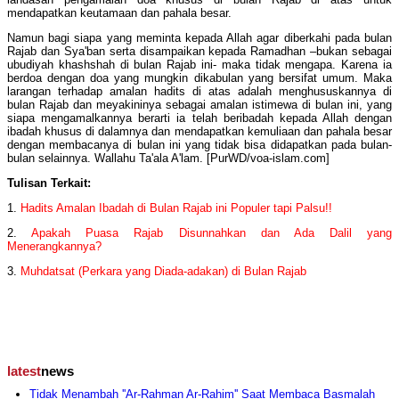
mendapatkan keutamaan dan pahala besar.
Namun bagi siapa yang meminta kepada Allah agar diberkahi pada bulan
Rajab dan Sya'ban serta disampaikan kepada Ramadhan –bukan sebagai
ubudiyah khashshah di bulan Rajab ini- maka tidak mengapa. Karena ia
berdoa dengan doa yang mungkin dikabulan yang bersifat umum. Maka
larangan terhadap amalan hadits di atas adalah menghususkannya di
bulan Rajab dan meyakininya sebagai amalan istimewa di bulan ini, yang
siapa mengamalkannya berarti ia telah beribadah kepada Allah dengan
ibadah khusus di dalamnya dan mendapatkan kemuliaan dan pahala besar
dengan membacanya di bulan ini yang tidak bisa didapatkan pada bulan-
bulan selainnya. Wallahu Ta'ala A'lam. [PurWD/voa-islam.com]
Tulisan Terkait:
1.
Hadits Amalan Ibadah di Bulan Rajab ini Populer tapi Palsu!!
2.
Apakah Puasa Rajab Disunnahkan dan Ada Dalil yang
Menerangkannya?
3.
Muhdatsat (Perkara yang Diada-adakan) di Bulan Rajab
latest
news
Tidak Menambah ''Ar-Rahman Ar-Rahim'' Saat Membaca Basmalah