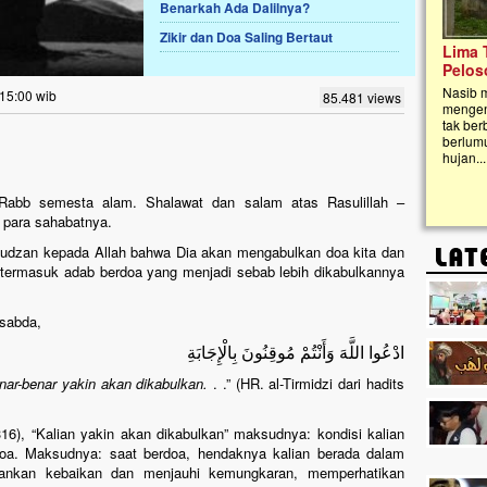
Benarkah Ada Dalilnya?
Zikir dan Doa Saling Bertaut
Lima Tahun Mangkrak, Masjid di
Pelosok ini Mengenaskan. Ayo Bantu.!!
Nasib masjid di Kampung Cilumbu ini sungguh
 15:00 wib
85.481 views
mengenaskan. Lima tahun mangkrak, kini nyaris
tak berbentuk masjid, dipenuhi rumput liar,
berlumut, dan menghitam terpapar panas dan
hujan....
h, Rabb semesta alam. Shalawat dan salam atas Rasulillah –
n para sahabatnya.
nudzan kepada Allah bahwa Dia akan mengabulkan doa kita dan
 termasuk adab berdoa yang menjadi sebab lebih dikabulkannya
sabda,
ادْعُوا اللَّهَ وَأَنْتُمْ مُوقِنُونَ بِالْإِجَابَةِ
nar-benar yakin akan dikabulkan.
. .” (HR. al-Tirmidzi dari hadits
16), “Kalian yakin akan dikabulkan” maksudnya: kondisi kalian
doa. Maksudnya: saat berdoa, hendaknya kalian berada dalam
alankan kebaikan dan menjauhi kemungkaran, memperhatikan