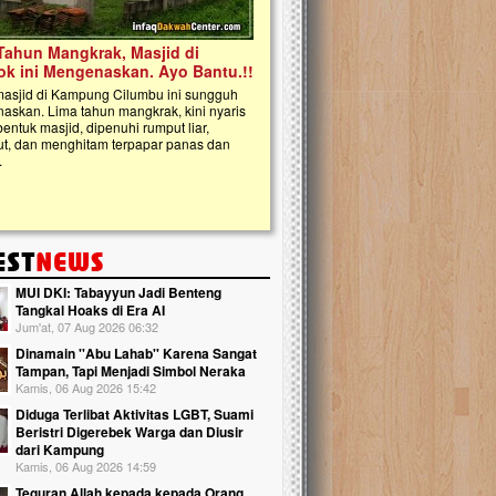
kanak Islam Terpadu (TKIT) An Najjah d
Gedung Majelis Taklim di Jonggol,...
MUI DKI: Tabayyun Jadi Benteng
Tangkal Hoaks di Era AI
Jum'at, 07 Aug 2026 06:32
Dinamain ''Abu Lahab'' Karena Sangat
Tampan, Tapi Menjadi Simbol Neraka
Kamis, 06 Aug 2026 15:42
Diduga Terlibat Aktivitas LGBT, Suami
Beristri Digerebek Warga dan Diusir
dari Kampung
Kamis, 06 Aug 2026 14:59
Teguran Allah kepada kepada Orang