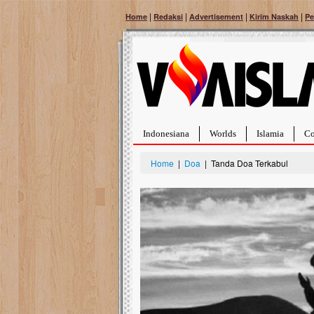
|
|
|
|
Home
Redaksi
Advertisement
Kirim Naskah
Pe
Indonesiana
Worlds
Islamia
Co
Home
|
Doa
| Tanda Doa Terkabul
Bantu Naura, Balit
Tumor Pembuluh D
Hidup Naura Salsabila 
rintangan yang sangat b
berusia sepuluh bulan, b
menghadapi penyakit yan
pembuluh darah berukur