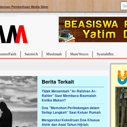
doman Pemberitaan Media Siber
unterFaith
Saintech
Muslimah
ShareVoices
SyariahBiz
Berita Terkait
Tidak Menambah ''Ar-Rahman Ar-
Rahim'' Saat Membaca Basmalah
a Hebat Sembuh Dari
Pales
Ketika Makan?
arah
Tanga
Doa ''Memohon Perlindungan dalam
dipenuhi dengan
Sahaba
Setiap Langkah'' Saat Keluar Rumah
erat. Meskipun baru
terbaik
ayi yang imut ini harus
mengua
Mengoreksi Kekeliruan Doa Khusus
g dahsyat, yaitu tumor
mencek
Akhir dan Awal Tahun Hijriah:
an...
berdona