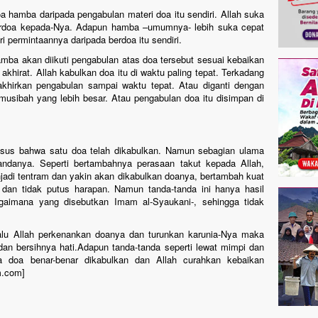
 hamba daripada pengabulan materi doa itu sendiri. Allah suka
rdoa kepada-Nya. Adapun hamba –umumnya- lebih suka cepat
 permintaannya daripada berdoa itu sendiri.
amba akan diikuti pengabulan atas doa tersebut sesuai kebaikan
 akhirat. Allah kabulkan doa itu di waktu paling tepat. Terkadang
iakhirkan pengabulan sampai waktu tepat. Atau diganti dengan
 musibah yang lebih besar. Atau pengabulan doa itu disimpan di
usus bahwa satu doa telah dikabulkan. Namun sebagian ulama
ndanya. Seperti bertambahnya perasaan takut kepada Allah,
adi tentram dan yakin akan dikabulkan doanya, bertambah kuat
 dan tidak putus harapan. Namun tanda-tanda ini hanya hasil
aimana yang disebutkan Imam al-Syaukani-, sehingga tidak
lalu Allah perkenankan doanya dan turunkan karunia-Nya maka
an bersihnya hati.Adapun tanda-tanda seperti lewat mimpi dan
a doa benar-benar dikabulkan dan Allah curahkan kebaikan
m.com]