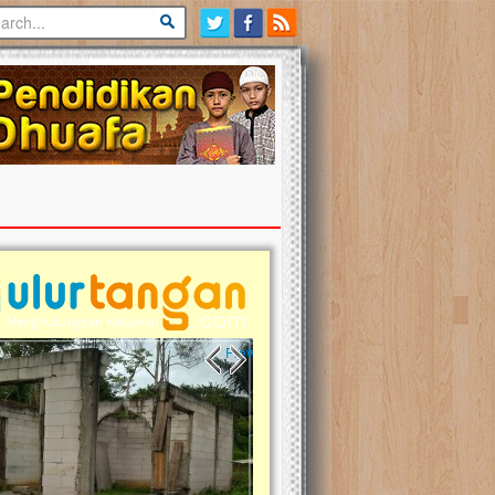
Previous slide
Next slide
tina Masih Berduka, Ayo Ulurkan
Open Donasi Wakaf Pembangu
n Bantu Mereka
Rumah Qur'an & TK Islam Terp
t, Ulurtangan mari kirimkan dukungan
Najjah di Jonggol
mu untuk warga Palestina di Gaza demi
tkan mereka menghadapi situasi
Saat ini, Ulurtangan bersama Yayasan 
am ini. Mari dukung mereka dengan
Najjahtul Islam Jonggol sedang merintis
si dengan cara:...
pembangunan Rumah Qur’an dan Tama