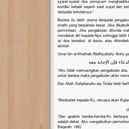
syarat-syarat doa semacam menghadirk
kondisi terbaik seperti saat sujud dan se
daripada tertolaknya.”
Berdoa itu lebih utama daripada pengab
shalih yang berpahala besar. Jika dikab
permintaan. Jika pengabulan ditunda mak
mendekat diri kepada-Nya sehingga lebih
isi doa tersebut; di dunia, atau dihinda
akhirat.
Umar bin al-Khathab
Radhiyallahu 'Anhu
pe
لدعاء فإن الإجابة معه
“
Aku tidak memusingkan pengabulan doa, t
untuk berdoa maka pengabulan akan mem
Dan Allah
Subahanahu wa Ta'ala
telah ber
“
Berdoalah kepada-Ku, niscaya akan Kupe
نِ
“
Dan apabila hamba-hamba-Ku bertanya
adalah dekat. Aku mengabulkan permohon
Baqarah: 186)