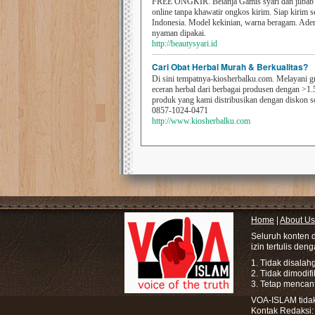
FREE ONGKIR. Belanja Gamis syari dan jilbab t
online tanpa khawatir ongkos kirim. Siap kirim s
Indonesia. Model kekinian, warna beragam. Ad
nyaman dipakai.
http://beautysyari.id
Cari Obat Herbal Murah & Berkualitas?
Di sini tempatnya-kiosherbalku.com. Melayani g
eceran herbal dari berbagai produsen dengan >1.
produk yang kami distribusikan dengan diskon 
0857-1024-0471
http://www.kiosherbalku.com
Home
|
About Us
Seluruh konten 
izin tertulis den
1. Tidak disala
2. Tidak dimodif
3. Tetap mencan
VOA-ISLAM tidak 
Kontak Redaksi