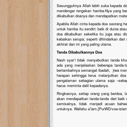
Sesungguhnya Allah lebih suka kepada doa
mendengar rengekan hamba-Nya yang be
dikabulkan doanya dan mendapatkan materi
Apabila Allah cinta kepada doa seorang h
untuk hamba itu sendiri; baik di dunia atau
doa dikabulkan seketika itu juga atau d
kebaikan serupa; seperti dihindarkan dari
akhirat dan ini yang paling utama.
Tanda Dikabulkannya Doa
Nash syar’i tidak menyebutkan tanda kh
ada yang menjelaskan beberapa tanda-ta
bertambahnya semangat ibadah, jiwa menj
harapan sehingga terus melanjutkan doa
pengalaman sebagian ulama saja –sebag
harus meminta dalil kepadanya.
Ringkasnya, setiap orang yang berdoa, 
akan mendapatkan tanda-tanda dari baik d
semisalnya, tidak menjadi acuan bahw
untuknya. Wallahu a’lam.[PurWD/voa-isla