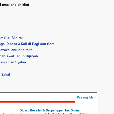
 amal sholeh kita!
mal di Akhirat
ga' Dibaca 3 Kali di Pagi dan Sore
azakallahu Khaira''?
dan Awal Tahun Hijriyah
 Gangguan Syetan
 Zakat
+Pasang iklan
Dicari, Reseller & Dropshipper Tas Online