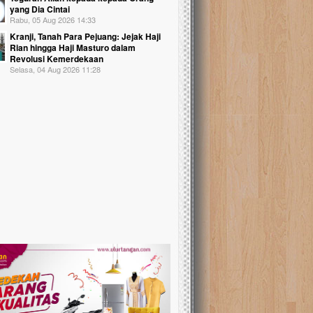
yang Dia Cintai
Rabu, 05 Aug 2026 14:33
Kranji, Tanah Para Pejuang: Jejak Haji
Rian hingga Haji Masturo dalam
Revolusi Kemerdekaan
Selasa, 04 Aug 2026 11:28