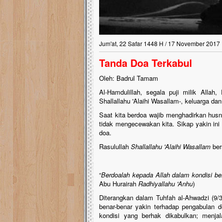
Jum'at, 22 Safar 1448 H / 17 November 2017
Tanda Doa Terkabul
Oleh: Badrul Tamam
Al-Hamdulillah, segala puji milik Alla
Shallallahu 'Alaihi Wasallam-, keluarga da
Saat kita berdoa wajib menghadirkan hus
tidak mengecewakan kita. Sikap yakin ini
doa.
Rasulullah
Shallallahu 'Alaihi Wasallam
ber
“
Berdoalah kepada Allah dalam kondisi be
Abu Hurairah
Radhiyallahu 'Anhu
)
Diterangkan dalam Tuhfah al-Ahwadzi (9/3
benar-benar yakin terhadap pengabulan 
kondisi yang berhak dikabulkan; menj