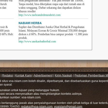
erbaru via
Mau penghasilan tambahan? Yuk jadi reseller tas TBMR.
eluruh
Tanpa modal, bisa dikerjakan siapa saja dari rumah atau di
em dan
waktu senggang. Daftar sekarang dan dapatkan diskon
khusus reseller
http://www.tasbrandedmurahriri.com
NABAWI HERBA
rosir &
Suplier dan Distributor Aneka Obat Herbal & Pengobatan
500 jenis
Islami. Melayani Eceran & Grosir Minimal 350,000 dengan
sd 60% Hub:
diskon s.d 60%. Pembelian bisa campur produk >1.300 jenis
produk.
http://www.anekaobatherbal.com
|
Redaksi
|
Kontak Kami
|
Advertisement
|
Kirim Naskah
|
Pedoman Pemberitaan Me
di situs voa-islam.com boleh disalin, diperbanyak, dan disebarluaskan guna kepe
gan syarat:
hgunakan untuk tujuan yang melanggar hukum.
ikasi secara menyesatkan atau menghilangkan konteks aslinya.
tumkan sumber: voa-islam.com.
bertanggung jawab atas penyalahgunaan konten oleh pihak ketiga di luar ketentu
: 08999.704050;
redaksi@voa-islam.com
,
voaislam@gmail.com
.