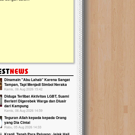
slam Terpadu (TKIT) An Najjah dan
kebaikan ini. Abadikan harta dengan wa
Majelis Taklim di Jonggol,...
Qur'an dan saksikan...
Dinamain ''Abu Lahab'' Karena Sangat
Tampan, Tapi Menjadi Simbol Neraka
Kamis, 06 Aug 2026 15:42
Diduga Terlibat Aktivitas LGBT, Suami
Beristri Digerebek Warga dan Diusir
dari Kampung
Kamis, 06 Aug 2026 14:59
Teguran Allah kepada kepada Orang
yang Dia Cintai
Rabu, 05 Aug 2026 14:33
Kranji, Tanah Para Pejuang: Jejak Haji