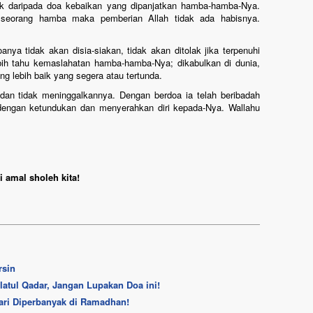
k daripada doa kebaikan yang dipanjatkan hamba-hamba-Nya.
seorang hamba maka pemberian Allah tidak ada habisnya.
nya tidak akan disia-siakan, tidak akan ditolak jika terpenuhi
ebih tahu kemaslahatan hamba-hamba-Nya; dikabulkan di dunia,
ang lebih baik yang segera atau tertunda.
dan tidak meninggalkannya. Dengan berdoa ia telah beribadah
dengan ketundukan dan menyerahkan diri kepada-Nya. Wallahu
 amal sholeh kita!
rsin
atul Qadar, Jangan Lupakan Doa ini!
Mari Diperbanyak di Ramadhan!