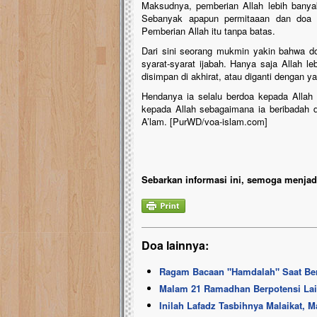
Maksudnya, pemberian Allah lebih banya
Sebanyak apapun permitaaan dan doa 
Pemberian Allah itu tanpa batas.
Dari sini seorang mukmin yakin bahwa doa
syarat-syarat ijabah. Hanya saja Allah l
disimpan di akhirat, atau diganti dengan y
Hendanya ia selalu berdoa kepada Allah 
kepada Allah sebagaimana ia beribadah 
A’lam. [PurWD/voa-islam.com]
Sebarkan informasi ini, semoga menjadi
Doa lainnya:
Ragam Bacaan "Hamdalah" Saat Be
Malam 21 Ramadhan Berpotensi Lail
Inilah Lafadz Tasbihnya Malaikat, 