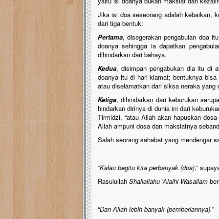
yaitu isi doanya bukan maksiat dan kezal
Jika isi doa seseorang adalah kebaikan, 
dari tiga bentuk:
Pertama
, disegerakan pengabulan doa it
doanya sehingga ia dapatkan pengabula
dihindarkan dari bahaya.
Kedua
, disimpan pengabukan dia itu di 
doanya itu di hari kiamat; bentuknya bis
atau diselamatkan dari siksa neraka yang 
Ketiga
, dihindarkan dari keburukan serup
hindarkan dirinya di dunia ini dari keburu
Tirmidzi, “atau Allah akan hapuskan do
Allah ampuni dosa dan maksiatnya sebandi
Salah seorang sahabat yang mendengar sa
“
Kalau begitu kita perbanyak (doa)
,” supay
Rasulullah
Shallallahu 'Alaihi Wasallam
ber
“
Dan Allah lebih banyak (pemberiannya).
”