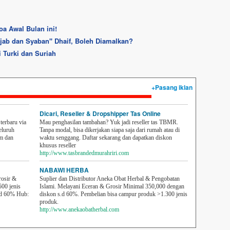
a Awal Bulan ini!
ajab dan Syaban'' Dhaif, Boleh Diamalkan?
Turki dan Suriah
+Pasang iklan
Dicari, Reseller & Dropshipper Tas Online
erbaru via
Mau penghasilan tambahan? Yuk jadi reseller tas TBMR.
eluruh
Tanpa modal, bisa dikerjakan siapa saja dari rumah atau di
em dan
waktu senggang. Daftar sekarang dan dapatkan diskon
khusus reseller
http://www.tasbrandedmurahriri.com
NABAWI HERBA
rosir &
Suplier dan Distributor Aneka Obat Herbal & Pengobatan
500 jenis
Islami. Melayani Eceran & Grosir Minimal 350,000 dengan
sd 60% Hub:
diskon s.d 60%. Pembelian bisa campur produk >1.300 jenis
produk.
http://www.anekaobatherbal.com