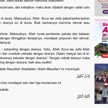
iman, serta bukan bentuk memutus silaturahim.
keutamaan, dan kebajikan maka akan diijabah dengan salah satu
u di dunia. Maksudnya, Allah
‘Azza wa Jalla
ijabah/perkenankan
n doanya itu di dunia. Baik bentuknya meminta nikmat atau
akhirat. Maksudnya, Allah tunda pemberian pahala dan balasan
a dengan ditinggikan derajatnya, mendapat ampunan dan rahmat,
dahsyat.
a / sebanding dengan doanya. Yaitu, Allah
‘Azza wa Jalla
Allah
kan dan musibah sekadar dengan doanya. Dalam riwayat lain di al-
sa-dosanya sekadar dengan doanya.” Dengan sebab doanya maka
ng dengan doanya; baik atau sedikit.
bda Rasulillah
Shallallahu 'Alaihi Wasallam
ini menimpali,
إذَنْ نُكثِرُ
a kita mendapat satu dari tiga keutamaan ini.
sabda,
اَللهُ أكثَرُ