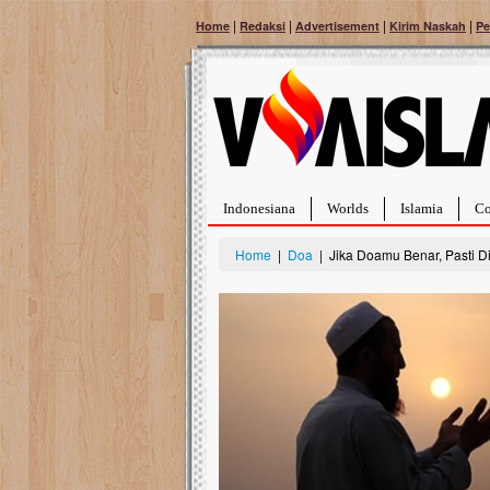
|
|
|
|
Home
Redaksi
Advertisement
Kirim Naskah
Pe
Indonesiana
Worlds
Islamia
Co
Home
|
Doa
| Jika Doamu Benar, Pasti D
Bantu Naura, Balita Hebat Sembuh Dari
Tumor Pembuluh Darah
Hidup Naura Salsabila dipenuhi dengan
rintangan yang sangat berat. Meskipun baru
berusia sepuluh bulan, bayi yang imut ini harus
menghadapi penyakit yang dahsyat, yaitu tumor
pembuluh darah berukuran...