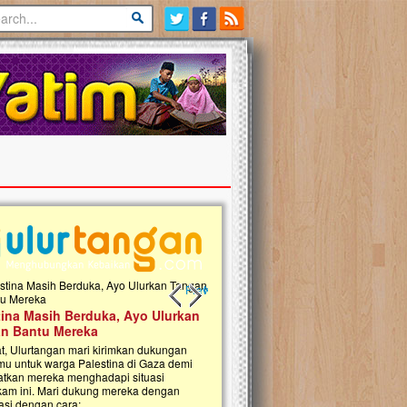
Previous slide
Next slide
 Donasi Wakaf Pembangunan
Ulurtangan Bersama PDUI Kota 
 Qur'an & TK Islam Terpadu An
Safari Wakaf Qur'an dan Tebar
h di Jonggol
Sembako ke Pelosok Negeri
i, Ulurtangan bersama Yayasan An
Mari bergabung dalam memperkuat jari
ul Islam Jonggol sedang merintis
kebaikan di pelosok negeri dengan Waka
gunan Rumah Qur’an dan Taman Kanak-
Qur'an. Jangan ragu untuk menjadi bagi