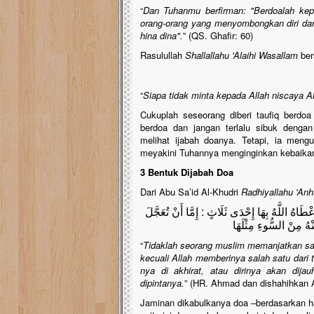
“
Dan Tuhanmu berfirman: "Berdoalah ke
orang-orang yang menyombongkan diri d
hina dina".
” (QS. Ghafir: 60)
Rasulullah
Shallallahu 'Alaihi Wasallam
ber
“
Siapa tidak minta kepada Allah niscaya 
Cukuplah seseorang diberi taufiq berdo
berdoa dan jangan terlalu sibuk dengan
melihat ijabah doanya. Tetapi, ia men
meyakini Tuhannya menginginkan kebaikan 
3 Bentuk Dijabah Doa
Dari Abu Sa’id Al-Khudri
Radhiyallahu 'Anh
طَاهُ اللَّهُ بِهَا إِحْدَى ثَلَاثٍ : إِمَّا أَنْ تُعَجَّلَ
نْهُ مِنْ السُّوءِ مِثْلَهَا
“
Tidaklah seorang muslim memanjatkan sa
kecuali Allah memberinya salah satu dari 
nya di akhirat, atau dirinya akan dij
dipintanya.
” (HR. Ahmad dan dishahihkan A
Jaminan dikabulkanya doa –berdasarkan had