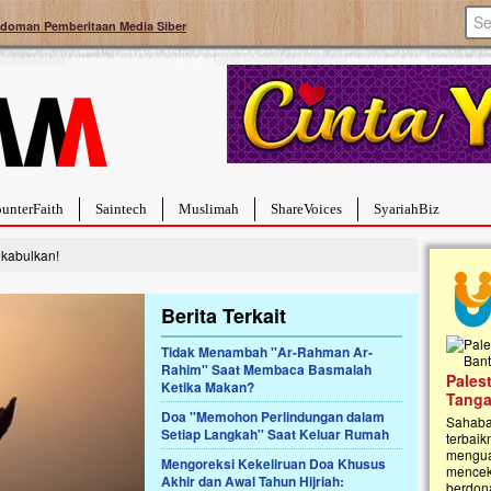
doman Pemberitaan Media Siber
unterFaith
Saintech
Muslimah
ShareVoices
SyariahBiz
ikabulkan!
Berita Terkait
Tidak Menambah ''Ar-Rahman Ar-
Rahim'' Saat Membaca Basmalah
Palestina Masih Berduka, Ayo Ulurkan
Ketika Makan?
Open
Tangan Bantu Mereka
Rumah
Doa ''Memohon Perlindungan dalam
Sahabat, Ulurtangan mari kirimkan dukungan
Najja
Setiap Langkah'' Saat Keluar Rumah
terbaikmu untuk warga Palestina di Gaza demi
menguatkan mereka menghadapi situasi
Saat in
Mengoreksi Kekeliruan Doa Khusus
mencekam ini. Mari dukung mereka dengan
Najjaht
Akhir dan Awal Tahun Hijriah:
berdonasi dengan cara:...
pemban