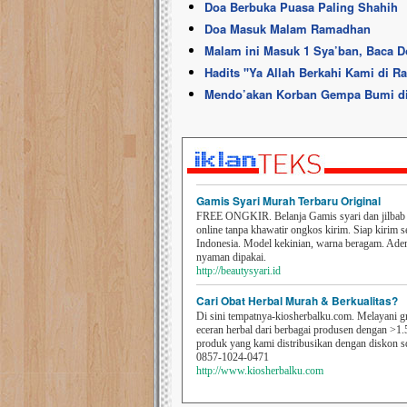
Doa Berbuka Puasa Paling Shahih
Doa Masuk Malam Ramadhan
Malam ini Masuk 1 Sya’ban, Baca Do
Hadits ''Ya Allah Berkahi Kami di R
Mendo’akan Korban Gempa Bumi di 
Gamis Syari Murah Terbaru Original
FREE ONGKIR. Belanja Gamis syari dan jilbab t
online tanpa khawatir ongkos kirim. Siap kirim s
Indonesia. Model kekinian, warna beragam. Ad
nyaman dipakai.
http://beautysyari.id
Cari Obat Herbal Murah & Berkualitas?
Di sini tempatnya-kiosherbalku.com. Melayani g
eceran herbal dari berbagai produsen dengan >1.
produk yang kami distribusikan dengan diskon 
0857-1024-0471
http://www.kiosherbalku.com