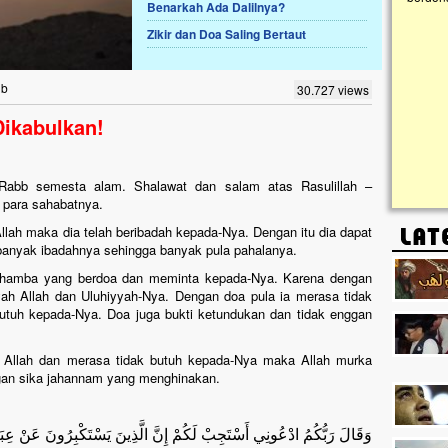
Benarkah Ada Dalilnya?
kanak I
Gedung 
Zikir dan Doa Saling Bertaut
k, Masjid di
askan. Ayo Bantu.!!
g Cilumbu ini sungguh
ib
30.727 views
n mangkrak, kini nyaris
penuhi rumput liar,
Dikabulkan!
m terpapar panas dan
h, Rabb semesta alam. Shalawat dan salam atas Rasulillah –
n para sahabatnya.
llah maka dia telah beribadah kepada-Nya. Dengan itu dia dapat
anyak ibadahnya sehingga banyak pula pahalanya.
hamba yang berdoa dan meminta kepada-Nya. Karena dengan
h Allah dan Uluhiyyah-Nya. Dengan doa pula ia merasa tidak
butuh kepada-Nya. Doa juga bukti ketundukan dan tidak enggan
 Allah dan merasa tidak butuh kepada-Nya maka Allah murka
an sika jahannam yang menghinakan.
وَقَالَ رَبُّكُمُ ادْعُونِي أَسْتَجِبْ لَكُمْ إِنَّ الَّذِينَ يَسْتَكْبِرُونَ عَنْ عِبَ