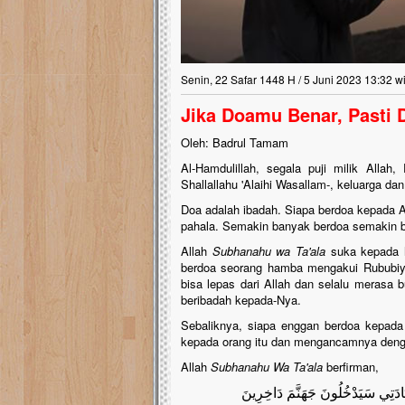
Lima Tahun Mangkra
Pelosok ini Mengen
Nasib masjid di Kampun
Senin, 22 Safar 1448 H / 5 Juni 2023 13:32 w
mengenaskan. Lima tahu
tak berbentuk masjid, di
Jika Doamu Benar, Pasti 
berlumut, dan menghita
hujan....
Oleh: Badrul Tamam
Al-Hamdulillah, segala puji milik Alla
Shallallahu 'Alaihi Wasallam-, keluarga da
Doa adalah ibadah. Siapa berdoa kepada A
pahala. Semakin banyak berdoa semakin b
Allah
Subhanahu wa Ta'ala
suka kepada 
berdoa seorang hamba mengakui Rububiya
bisa lepas dari Allah dan selalu merasa 
beribadah kepada-Nya.
Sebaliknya, siapa enggan berdoa kepada
kepada orang itu dan mengancamnya deng
Allah
Subhanahu Wa Ta'ala
berfirman,
ادَتِي سَيَدْخُلُونَ جَهَنَّمَ دَاخِرِينَ