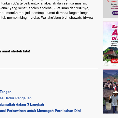
antunkan do'a terbaik untuk anak-anak dan semua muslim.
-anak yang sehat, sholeh sholeha, kuat iman dan fisiknya,
taskan mereka menjadi pemimpin umat di masa kegemilangan
 tuk membimbing mereka. Wallahu'alam bish shawab. (rf/voa-
 amal sholeh kita!
 Tangan
es Hadiri Pengajian
alamullah dalam 3 Langkah
ikasi Perkawinan untuk Mencegah Pernikahan Dini