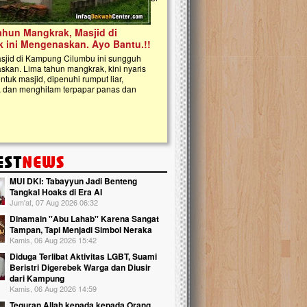
kanak Islam Terpadu (TKIT) An Najjah d
Gedung Majelis Taklim di Jonggol,...
MUI DKI: Tabayyun Jadi Benteng
Tangkal Hoaks di Era AI
Jum'at, 07 Aug 2026 06:32
Dinamain ''Abu Lahab'' Karena Sangat
Tampan, Tapi Menjadi Simbol Neraka
Kamis, 06 Aug 2026 15:42
Diduga Terlibat Aktivitas LGBT, Suami
Beristri Digerebek Warga dan Diusir
dari Kampung
Kamis, 06 Aug 2026 14:59
Teguran Allah kepada kepada Orang