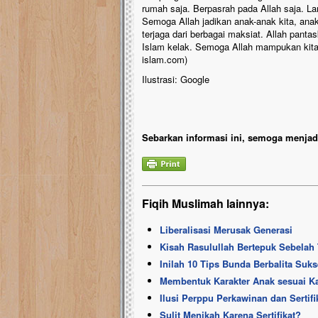
rumah saja. Berpasrah pada Allah saja. L
Semoga Allah jadikan anak-anak kita, anak
terjaga dari berbagai maksiat. Allah pan
Islam kelak. Semoga Allah mampukan kita
islam.com)
Ilustrasi: Google
Sebarkan informasi ini, semoga menjadi
Fiqih Muslimah lainnya:
Liberalisasi Merusak Generasi
Kisah Rasulullah Bertepuk Sebelah
Inilah 10 Tips Bunda Berbalita Suks
Membentuk Karakter Anak sesuai K
Ilusi Perppu Perkawinan dan Sertif
Sulit Menikah Karena Sertifikat?