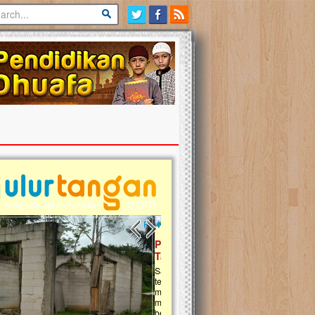
Previous slide
Next slide
tina Masih Berduka, Ayo Ulurkan
Open Donasi Wakaf Pembangu
n Bantu Mereka
Rumah Qur'an & TK Islam Terp
t, Ulurtangan mari kirimkan dukungan
Najjah di Jonggol
mu untuk warga Palestina di Gaza demi
tkan mereka menghadapi situasi
Saat ini, Ulurtangan bersama Yayasan 
am ini. Mari dukung mereka dengan
Najjahtul Islam Jonggol sedang merintis
si dengan cara:...
pembangunan Rumah Qur’an dan Tama