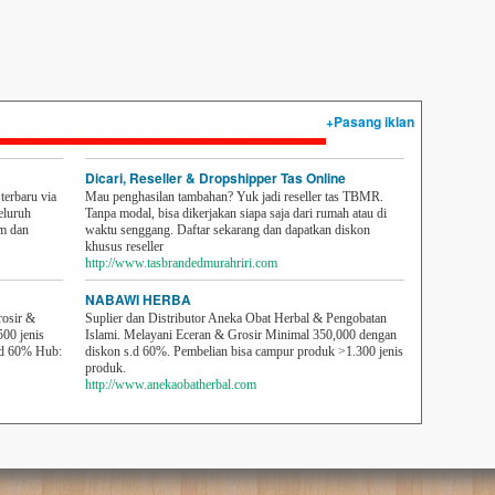
+Pasang iklan
Dicari, Reseller & Dropshipper Tas Online
erbaru via
Mau penghasilan tambahan? Yuk jadi reseller tas TBMR.
eluruh
Tanpa modal, bisa dikerjakan siapa saja dari rumah atau di
em dan
waktu senggang. Daftar sekarang dan dapatkan diskon
khusus reseller
http://www.tasbrandedmurahriri.com
NABAWI HERBA
rosir &
Suplier dan Distributor Aneka Obat Herbal & Pengobatan
500 jenis
Islami. Melayani Eceran & Grosir Minimal 350,000 dengan
sd 60% Hub:
diskon s.d 60%. Pembelian bisa campur produk >1.300 jenis
produk.
http://www.anekaobatherbal.com