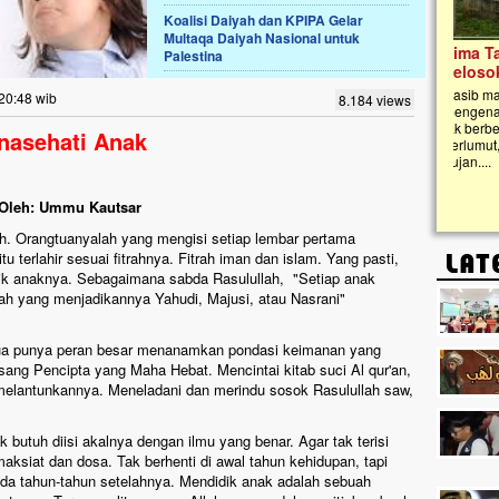
Koalisi Daiyah dan KPIPA Gelar
Multaqa Daiyah Nasional untuk
Lima Tahun Mangkrak, Masjid di
Palestina
Pelosok ini Mengenaskan. Ayo Bantu.!!
Nasib masjid di Kampung Cilumbu ini sungguh
20:48 wib
8.184 views
mengenaskan. Lima tahun mangkrak, kini nyaris
tak berbentuk masjid, dipenuhi rumput liar,
enasehati Anak
berlumut, dan menghitam terpapar panas dan
hujan....
Oleh: Ummu Kautsar
tih. Orangtuanyalah yang mengisi setiap lembar pertama
tu terlahir sesuai fitrahnya. Fitrah iman dan islam. Yang pasti,
ik anaknya. Sebagaimana sabda Rasulullah, "Setiap anak
 lah yang menjadikannya Yahudi, Majusi, atau Nasrani"
tua punya peran besar menanamkan pondasi keimanan yang
ang Pencipta yang Maha Hebat. Mencintai kitab suci Al qur'an,
melantunkannya. Meneladani dan merindu sosok Rasulullah saw,
 butuh diisi akalnya dengan ilmu yang benar. Agar tak terisi
ksiat dan dosa. Tak berhenti di awal tahun kehidupan, tapi
ada tahun-tahun setelahnya. Mendidik anak adalah sebuah