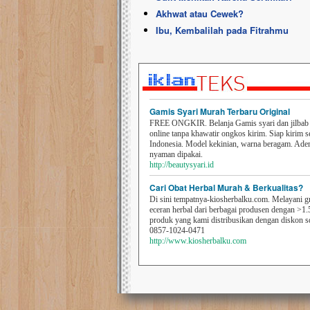
Akhwat atau Cewek?
Ibu, Kembalilah pada Fitrahmu
Gamis Syari Murah Terbaru Original
FREE ONGKIR. Belanja Gamis syari dan jilbab t
online tanpa khawatir ongkos kirim. Siap kirim s
Indonesia. Model kekinian, warna beragam. Ad
nyaman dipakai.
http://beautysyari.id
Cari Obat Herbal Murah & Berkualitas?
Di sini tempatnya-kiosherbalku.com. Melayani g
eceran herbal dari berbagai produsen dengan >1.
produk yang kami distribusikan dengan diskon 
0857-1024-0471
http://www.kiosherbalku.com