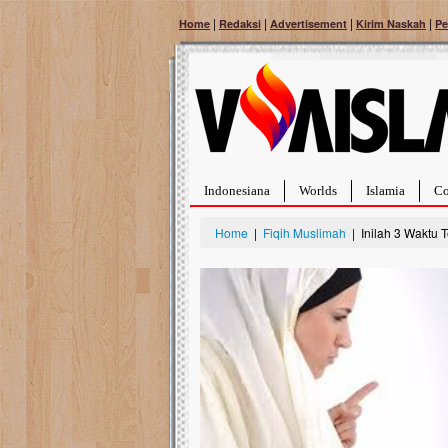
|
|
|
|
Home
Redaksi
Advertisement
Kirim Naskah
Pe
Indonesiana
Worlds
Islamia
Co
Home
|
Fiqih Muslimah
| Inilah 3 Waktu 
Bantu Naura, Balit
Tumor Pembuluh D
Hidup Naura Salsabila 
rintangan yang sangat b
berusia sepuluh bulan, b
menghadapi penyakit yan
pembuluh darah berukur