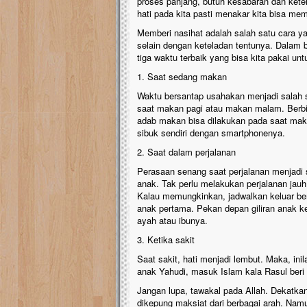
proses panjang, butuh kesabaran dan kete
hati pada kita pasti menakar kita bisa memb
Memberi nasihat adalah salah satu cara y
selain dengan keteladan tentunya. Dalam
tiga waktu terbaik yang bisa kita pakai un
1. Saat sedang makan
Waktu bersantap usahakan menjadi salah s
saat makan pagi atau makan malam. Berbi
adab makan bisa dilakukan pada saat mak
sibuk sendiri dengan smartphonenya.
2. Saat dalam perjalanan
Perasaan senang saat perjalanan menjadi s
anak. Tak perlu melakukan perjalanan jauh.
Kalau memungkinkan, jadwalkan keluar ber
anak pertama. Pekan depan giliran anak 
ayah atau ibunya.
3. Ketika sakit
Saat sakit, hati menjadi lembut. Maka, in
anak Yahudi, masuk Islam kala Rasul beri 
Jangan lupa, tawakal pada Allah. Dekatkan d
dikepung maksiat dari berbagai arah. Nam