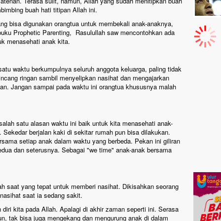
latenan. Terasa sulit, namun, Allah yang sudah menitipkan buah
imbing buah hati titipan Allah ini.
ang bisa digunakan orangtua untuk membekali anak-anaknya,
 buku Prophetic Parenting, Rasulullah saw mencontohkan ada
tuk menasehati anak kita.
atu waktu berkumpulnya seluruh anggota keluarga, paling tidak
ncang ringan sambil menyelipkan nasihat dan mengajarkan
an. Jangan sampai pada waktu ini orangtua khususnya malah
alah satu alasan waktu ini baik untuk kita menasehati anak-
 Sekedar berjalan kaki di sekitar rumah pun bisa dilakukan.
sama setiap anak dalam waktu yang berbeda. Pekan ini giliran
kedua dan seterusnya. Sebagai "we time" anak-anak bersama
ilah saat yang tepat untuk memberi nasihat. Dikisahkan seorang
nasihat saat ia sedang sakit.
iri kita pada Allah. Apalagi di akhir zaman seperti ini. Serasa
un, tak bisa juga mengekang dan mengurung anak di dalam