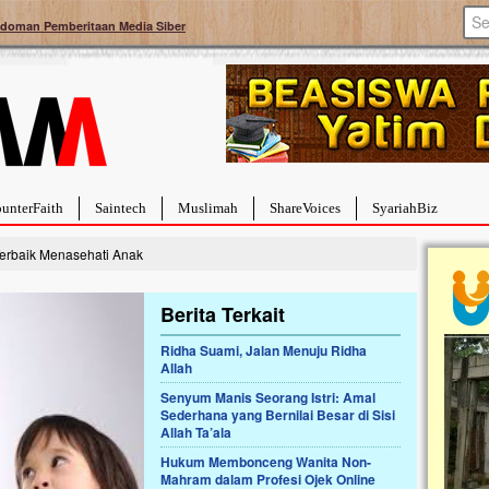
doman Pemberitaan Media Siber
unterFaith
Saintech
Muslimah
ShareVoices
SyariahBiz
Terbaik Menasehati Anak
Berita Terkait
Ridha Suami, Jalan Menuju Ridha
Allah
a Hebat Sembuh Dari
Pales
arah
Tanga
Senyum Manis Seorang Istri: Amal
Sederhana yang Bernilai Besar di Sisi
dipenuhi dengan
Sahaba
Allah Ta’ala
erat. Meskipun baru
terbaik
ayi yang imut ini harus
mengua
Hukum Membonceng Wanita Non-
g dahsyat, yaitu tumor
mencek
Mahram dalam Profesi Ojek Online
an...
berdona