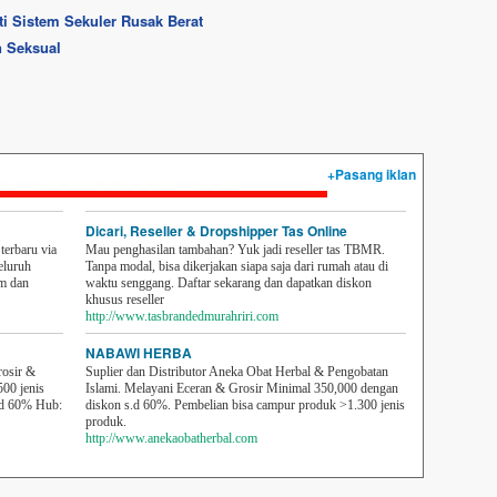
i Sistem Sekuler Rusak Berat
n Seksual
+Pasang iklan
Dicari, Reseller & Dropshipper Tas Online
erbaru via
Mau penghasilan tambahan? Yuk jadi reseller tas TBMR.
eluruh
Tanpa modal, bisa dikerjakan siapa saja dari rumah atau di
em dan
waktu senggang. Daftar sekarang dan dapatkan diskon
khusus reseller
http://www.tasbrandedmurahriri.com
NABAWI HERBA
rosir &
Suplier dan Distributor Aneka Obat Herbal & Pengobatan
500 jenis
Islami. Melayani Eceran & Grosir Minimal 350,000 dengan
sd 60% Hub:
diskon s.d 60%. Pembelian bisa campur produk >1.300 jenis
produk.
http://www.anekaobatherbal.com