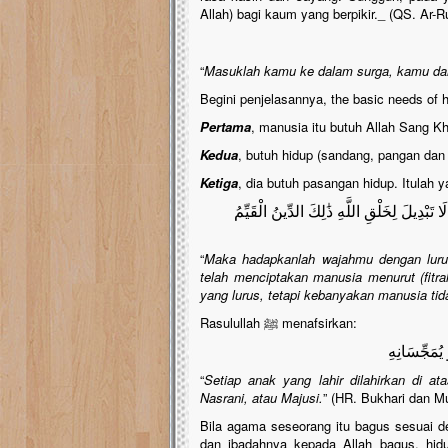
Allah) bagi kaum yang berpikir._ (QS. Ar-R
“
Masuklah kamu ke dalam surga, kamu da
Begini penjelasannya, the basic needs of 
Pertama
, manusia itu butuh Allah Sang K
Kedua
, butuh hidup (sandang, pangan dan
Ketiga
, dia butuh pasangan hidup. Itulah 
بْدِيلَ لِخَلْقِ اللَّهِ ذَٰلِكَ الدِّينُ الْقَيِّمُ
“
Maka hadapkanlah wajahmu dengan lurus 
telah menciptakan manusia menurut (fitra
yang lurus, tetapi kebanyakan manusia ti
Rasulullah ﷺ menafsirkan:
 يُمَجِّسَانِهِ
“
Setiap anak yang lahir dilahirkan di a
Nasrani, atau Majusi.
” (HR. Bukhari dan M
Bila agama seseorang itu bagus sesuai 
dan ibadahnya kepada Allah bagus, hidu