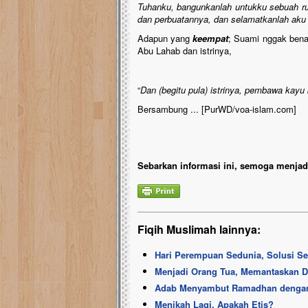
Tuhanku, bangunkanlah untukku sebuah rum
dan perbuatannya, dan selamatkanlah aku
Adapun yang
keempat
; Suami nggak benar
Abu Lahab dan istrinya,
“
Dan (begitu pula) istrinya, pembawa kayu 
Bersambung ... [PurWD/voa-islam.com]
Sebarkan informasi ini, semoga menjadi
Fiqih Muslimah lainnya:
Hari Perempuan Sedunia, Solusi S
Menjadi Orang Tua, Memantaskan Di
Adab Menyambut Ramadhan dengan
Menikah Lagi, Apakah Etis?