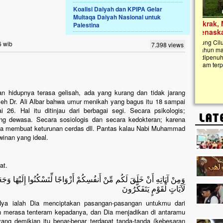
Koalisi Daiyah dan KPIPA Gelar
Multaqa Daiyah Nasional untuk
Lima Tahun Mangkrak, Masjid di
Palestina
Pelosok ini Mengenaskan. Ayo Bantu.!!
Nasib masjid di Kampung Cilumbu ini sungguh
6 wib
7.398 views
mengenaskan. Lima tahun mangkrak, kini nyaris
tak berbentuk masjid, dipenuhi rumput liar,
berlumut, dan menghitam terpapar panas dan
hujan....
n hidupnya terasa gelisah, ada yang kurang dan tidak jarang
oleh Dr. Ali Albar bahwa umur menikah yang bagus itu 18 sampai
26. Hal itu ditinjau dari berbagai segi. Secara psikologis;
ang dewasa. Secara sosiologis dan secara kedokteran; karena
sa membuat keturunan cerdas dll. Pantas kalau Nabi Muhammad
winan yang ideal.
at.
وَمِنْ آيَاتِهِ أَنْ خَلَقَ لَكُم مِّنْ أَنفُسِكُمْ أَزْوَاجًا لِّتَسْكُنُوا إِلَيْهَا وَجَعَ
لَآيَاتٍ لِّقَوْمٍ يَتَفَكَّرُونَ
-Nya ialah Dia menciptakan pasangan-pasangan untukmu dari
n merasa tenteram kepadanya, dan Dia menjadikan di antaramu
ng demikian itu benar-benar terdapat tanda-tanda (kebesaran