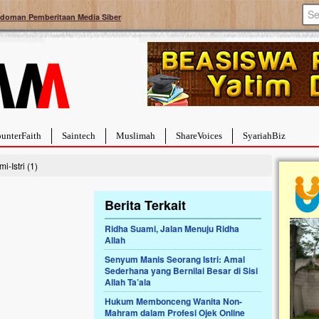
doman Pemberitaan Media Siber
unterFaith
Saintech
Muslimah
ShareVoices
SyariahBiz
-Istri (1)
Berita Terkait
Ridha Suami, Jalan Menuju Ridha
Allah
a Hebat Sembuh Dari
Pales
arah
Tanga
Senyum Manis Seorang Istri: Amal
Sederhana yang Bernilai Besar di Sisi
dipenuhi dengan
Sahaba
Allah Ta’ala
erat. Meskipun baru
terbaik
ayi yang imut ini harus
mengua
Hukum Membonceng Wanita Non-
g dahsyat, yaitu tumor
mencek
Mahram dalam Profesi Ojek Online
an...
berdona