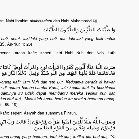
erti Nabi Ibrahim
alaihissalam
dan Nabi Muhammad ﷺ,
وَالطَّيِّبَاتُ لِلطَّيِّبِينَ وَالطَّيِّبُونَ لِلطَّيِّبَاتِ
ik untuk laki-laki yang baik dan laki-laki yang baik untuk
(QS. An-Nur, 4: 26)
benar karena kafir; seperti istri Nabi Nuh dan Nabi Luth
ضَرَبَ اللَّهُ مَثَلًا لِّلَّذِينَ كَفَرُوا امْرَأَتَ نُوحٍ وَامْرَأَتَ لُوطٍ ۖ كَانَتَا ت
فَخَانَتَاهُمَا فَلَمْ يُغْنِيَا عَنْهُمَا مِنَ اللَّهِ شَيْئًا وَقِيلَ ادْخُلَا النَّارَ مَعَ 
ang kafir, istri Nuh dan istri Lut. Keduanya berada di bawah
di antara hamba-hamba Kami; lalu kedua istri itu berkhianat
uaminya itu tidak dapat membantu mereka sedikit pun dari
dua istri itu), “Masuklah kamu berdua ke neraka bersama orang-
m, 66: 10)
 kafir; seperti Asiyah dan suaminya Fir'aun,
وَضَرَبَ اللَّهُ مَثَلًا لِّلَّذِينَ آمَنُوا امْرَأَتَ فِرْعَوْنَ إِذْ قَالَتْ رَبِّ ابْن
فِرْعَوْنَ وَعَمَلِهِ وَنَجِّنِي مِنَ الْقَوْمِ الظَّالِمِينَ
g-orang yang beriman, istri Fir‘aun, ketika dia berkata, “Ya