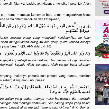
h sekali. Niatnya ibadah, aktivitasnya mengikuti petunjuk Allah
istri harus membuat komitmen baru untuk mengarahkan hidup
kerja sama dalam kebaikan dan ketaqwaan,
يَهْدِي بِهِ اللَّهُ مَنِ اتَّبَعَ رِضْوَانَهُ سُبُلَ السَّلَامِ وَيُخْرِجُهُم مِّنَ الظُّلُم
صِرَاطٍ مُّسْتَقِيمٍ
tunjuk kepada orang yang mengikuti keridaan-Nya ke jalan
 Allah mengeluarkan orang itu dari gelap gulita kepada cahaya
 yang lurus.
” (QS. Al-Maidah, 4: 16)
وَتَعَاوَنُوا عَلَى الْبِرِّ وَالتَّقْوَىٰ ۖ وَلَا تَعَاوَنُوا عَلَى الْإِثْمِ وَالْعُدْوَانِ ۚ وَ
ngerjakan) kebajikan dan takwa, dan jangan tolong-menolong
takwalah kepada Allah, sungguh, Allah sangat berat siksaan-
menyimpang, makanya pemuda dan pemudi yang mampu menikah
u sebab; dianjurkan untk puasa:
يا مَعْشَرَ الشَّبَابِ، مَنِ اسْتَطَاعَ البَاءَةَ فَلْيَتَزَوَّجْ، فإنَّه أغَضُّ لِل
فَعليه بالصَّوْمِ فإنَّه له وِجَاءٌ
tara kalian yang sudah mampu maka hendaknya dia menikah,
ndangan dan menjaga kemaluan. Dan barang siapa yang belum
ena (puasa) akan menjadi tameng bagi dirinya.
" (HR. Bukhari