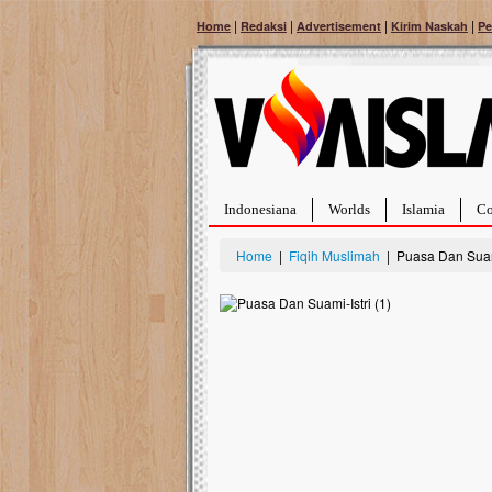
|
|
|
|
Home
Redaksi
Advertisement
Kirim Naskah
Pe
Indonesiana
Worlds
Islamia
Co
Home
|
Fiqih Muslimah
| Puasa Dan Suami
Bantu Naura, Balit
Tumor Pembuluh D
Hidup Naura Salsabila 
rintangan yang sangat b
berusia sepuluh bulan, b
menghadapi penyakit yan
pembuluh darah berukur