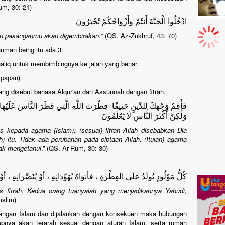
um, 30: 21)
ادْخُلُوا الْجَنَّةَ أَنتُمْ وَأَزْوَاجُكُمْ تُحْبَرُونَ
n pasanganmu akan digembirakan.
” (QS. Az-Zukhruf, 43: 70)
human being itu ada 3:
haliq untuk membimbingnya ke jalan yang benar.
 papan).
yang disebut bahasa Alqur'an dan Assunnah dengan fitrah.
فَأَقِمْ وَجْهَكَ لِلدِّينِ حَنِيفًا فِطْرَتَ اللَّهِ الَّتِي فَطَرَ النَّاسَ عَلَيْهَالَا تَ
وَلَٰكِنَّ أَكْثَرَ النَّاسِ لَا يَعْلَمُونَ
kepada agama (Islam); (sesuai) fitrah Allah disebabkan Dia
h) itu. Tidak ada perubahan pada ciptaan Allah. (Itulah) agama
dak mengetahui
.” (QS. Ar-Rum, 30: 30)
كُلُّ مَوْلُودٍ يُولَدُ علَى الفِطْرَةِ ، فأبَوَاهُ يُهَوِّدَانِهِ ، أوْ يُنَصِّرَانِهِ ، أوْ
tas fitrah. Kedua orang tuanyalah yang menjadikannya Yahudi,
uslim)
dengan Islam dan dijalankan dengan konsekuen maka hubungan
pnya akan terarah sesuai dengan aturan Islam, serta rumah