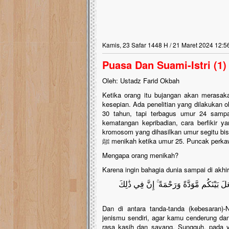
Kamis, 23 Safar 1448 H / 21 Maret 2024 12:5
Puasa Dan Suami-Istri (1)
Oleh: Ustadz Farid Okbah
Ketika orang itu bujangan akan merasaka
kesepian. Ada penelitian yang dilakukan 
30 tahun, tapi terbagus umur 24 sampai 
kematangan kepribadian, cara berfikir y
kromosom yang dihasilkan umur segitu bi
ﷺ menikah ketika umur 25. Puncak perka
Mengapa orang menikah?
Karena ingin bahagia dunia sampai di akhir
لَ بَيْنَكُم مَّوَدَّةً وَرَحْمَةً ۚ إِنَّ فِي ذَٰلِكَ
Dan di antara tanda-tanda (kebesaran)
jenismu sendiri, agar kamu cenderung da
rasa kasih dan sayang. Sungguh, pada ya