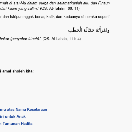
ah di sisi-Mu dalam surga dan selamatkanlah aku dari Fir‘aun
 dari kaum yang zalim
.” (QS. At-Tahrim, 66: 11)
 dan istripun nggak benar, kafir, dan keduanya di neraka seperti
وَامْرَأَتُهُ حَمَّالَةَ الْحَطَبِ
bakar (penyebar fitnah).
” (QS. Al-Lahab, 111: 4)
 amal sholeh kita!
emu atas Nama Kesetaraan
ri untuk Anak
 Tuntunan Hadits