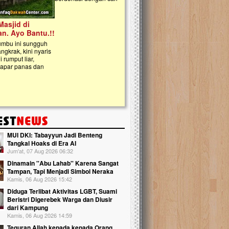
kanak Islam Terpadu (TKIT) An Najjah d
Gedung Majelis Taklim di Jonggol,...
MUI DKI: Tabayyun Jadi Benteng
Tangkal Hoaks di Era AI
Jum'at, 07 Aug 2026 06:32
Dinamain ''Abu Lahab'' Karena Sangat
Tampan, Tapi Menjadi Simbol Neraka
Kamis, 06 Aug 2026 15:42
Diduga Terlibat Aktivitas LGBT, Suami
Beristri Digerebek Warga dan Diusir
dari Kampung
Kamis, 06 Aug 2026 14:59
Teguran Allah kepada kepada Orang