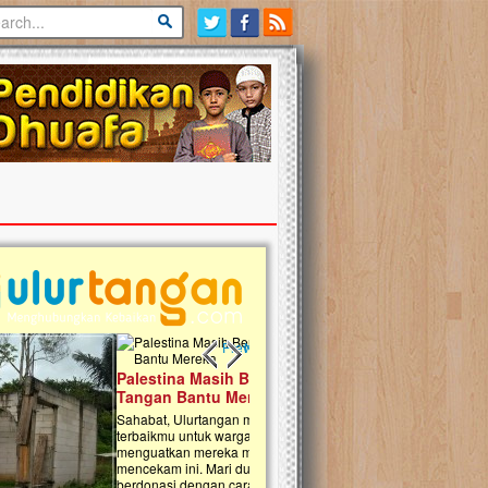
Previous slide
Next slide
tina Masih Berduka, Ayo Ulurkan
Open Donasi Wakaf Pembangu
n Bantu Mereka
Rumah Qur'an & TK Islam Terp
t, Ulurtangan mari kirimkan dukungan
Najjah di Jonggol
mu untuk warga Palestina di Gaza demi
tkan mereka menghadapi situasi
Saat ini, Ulurtangan bersama Yayasan 
am ini. Mari dukung mereka dengan
Najjahtul Islam Jonggol sedang merintis
si dengan cara:...
pembangunan Rumah Qur’an dan Tama