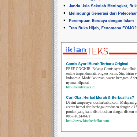
Janda Usia Sekolah Meningkat, Bukt
Melindungi Generasi dari Peleceha
Perempuan Berdaya dengan Islam
Tren Buka Hijab, Fenomena FOMO?
Gamis Syari Murah Terbaru Original
FREE ONGKIR. Belanja Gamis syari dan jilbab t
online tanpa khawatir ongkos kirim. Siap kirim s
Indonesia. Model kekinian, warna beragam. Ad
nyaman dipakai.
http://beautysyari.id
Cari Obat Herbal Murah & Berkualitas?
Di sini tempatnya-kiosherbalku.com. Melayani g
eceran herbal dari berbagai produsen dengan >1.
produk yang kami distribusikan dengan diskon 
0857-1024-0471
http://www.kiosherbalku.com