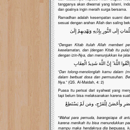
tangganya akan diwarnai yang islami, inda
dan goalnya ingin meraih surga bersama.
Ramadhan adalah kesempatan suami dan 
sesuai dengan arahan Allah dan saling be
َاتِ إِلَى النُّورِ بِإِذْنِهِ وَيَهْدِيهِمْ إِلَىٰ
“
Dengan Kitab itulah Allah memberi pe
keselamatan, dan (dengan Kitab itu pula)
dengan izin-Nya, dan menunjukkan ke jalan
اتَّقُوا اللَّهَ ۖ إِنَّ اللَّهَ شَدِيدُ الْعِقَابِ
“
Dan tolong-menolonglah kamu dalam (me
dalam berbuat dosa dan permusuhan. Ber
Nya.
” (QS. Al-Maidah, 4: 2)
Puasa itu perisai dari syahwat yang 
tapi belum bisa melaksanakan karena suat
ْبَصَرِ وأَحْصَنُ لِلْفَرْجِ، ومَن لَمْ يَسْتَطِعْ
"
Wahai para pemuda, barangsiapa di an
karena menikah itu bisa menundukkan pa
mampu maka hendaknya dia berpuasa, kar