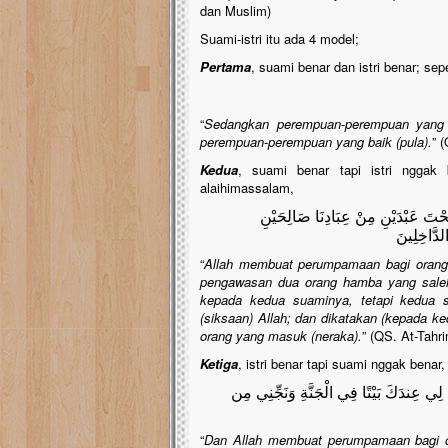
dan Muslim)
Suami-istri itu ada 4 model;
Pertama
, suami benar dan istri benar; sep
“
Sedangkan perempuan-perempuan yang ba
perempuan-perempuan yang baik (pula).
” 
Kedua
, suami benar tapi istri nggak 
alaihimassalam,
َحْتَ عَبْدَيْنِ مِنْ عِبَادِنَا صَالِحَيْنِ
الدَّاخِلِينَ
“
Allah membuat perumpamaan bagi orang-or
pengawasan dua orang hamba yang saleh 
kepada kedua suaminya, tetapi kedua s
(siksaan) Allah; dan dikatakan (kepada ke
orang yang masuk (neraka).
” (QS. At-Tahri
Ketiga
, istri benar tapi suami nggak benar,
ِ لِي عِندَكَ بَيْتًا فِي الْجَنَّةِ وَنَجِّنِي مِن
“
Dan Allah membuat perumpamaan bagi oran