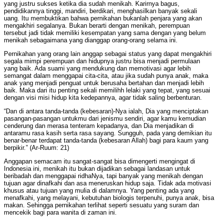
yang justru sukses ketika dia sudah menikah. Karirnya bagus,
pendidikannya tinggi, mandiri, berdikari, menghasilkan banyak sekali
uang. Itu membuktikan bahwa pernikahan bukanlah penjara yang akan
mengakhiri segalanya. Bukan berarti dengan menikah, perempuan
tersebut jadi tidak memiliki kesempatan yang sama dengan yang belum
menikah sebagaimana yang dianggap orang-orang selama ini.
Pernikahan yang orang lain anggap sebagai status yang dapat mengakhiri
segala mimpi perempuan dan hidupnya justru bisa menjadi permulaan
yang baik. Ada suami yang mendukung dan memotivasi agar lebih
semangat dalam menggapai cita-cita, atau jika sudah punya anak, maka
anak yang menjadi penguat untuk berusaha bertahan dan menjadi lebih
baik. Maka dari itu penting sekali memilihh lelaki yang tepat, yang sesuai
dengan visi misi hidup kita kedepannya, agar tidak saling berbenturan.
“Dan di antara tanda-tanda (kebesaran)-Nya ialah, Dia yang menciptakan
pasangan-pasangan untukmu dari jenismu sendiri, agar kamu kemudian
cenderung dan merasa tenteram kepadanya, dan Dia menjadikan di
antaramu rasa kasih serta rasa sayang. Sungguh, pada yang demikian itu
benar-benar terdapat tanda-tanda (kebesaran Allah) bagi para kaum yang
berpikir.” (Ar-Ruum: 21)
Anggapan semacam itu sangat-sangat bisa dimengerti mengingat di
Indonesia ini, menikah itu bukan dijadikan sebagai landasan untuk
beribadah dan menggapai ridhaNya, tapi banyak yang menikah dengan
tujuan agar dinafkahi dan asa meneruskan hidup saja. Tidak ada motivasi
khusus atau tujuan yang mulia di dalamnya. Yang penting ada yang
menafkahi, yang melayani, kebutuhan biologis terpenuhi, punya anak, bisa
makan. Sehingga pernikahan terlihat seperti sesuatu yang suram dan
mencekik bagi para wanita di zaman ini.