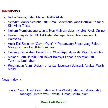
latest
news
Ridha Suami, Jalan Menuju Ridha Allah
Senyum Manis Seorang Istri: Amal Sederhana yang Bernilai Besar di
Sisi Allah Ta’ala
Hukum Membonceng Wanita Non-Mahram dalam Profesi Ojek Online
Koalisi Daiyah dan KPIPA Gelar Multaqa Daiyah Nasional untuk
Palestina
Audit Diri Sebelum “Game Over”: 4 Pertanyaan Besar yang Bakal
Mengunci Langkah Kita di Akhirat
Undang Pernikahan Lewat Grup WhatsApp; Apakah Wajib Dipenuhi?
Momen Haru Ustadz Abu Bakar Ba'asyir Lepas Kepergian Istri
Tercinta, Umi Ichun
Perempuan Alami Orgasme Tanpa Hubungan Seksual, Apakah Wajib
Mandi?
News Index »
home
|
South East Asia
|
Islam of The World
|
Islamia
|
Muslimah
|
Teenage
|
Interview & Profile
|
Lintas Berita Islam
View Full Version