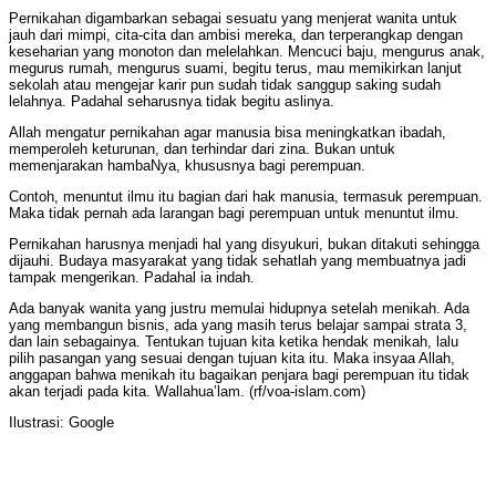
Pernikahan digambarkan sebagai sesuatu yang menjerat wanita untuk
jauh dari mimpi, cita-cita dan ambisi mereka, dan terperangkap dengan
keseharian yang monoton dan melelahkan. Mencuci baju, mengurus anak,
megurus rumah, mengurus suami, begitu terus, mau memikirkan lanjut
sekolah atau mengejar karir pun sudah tidak sanggup saking sudah
lelahnya. Padahal seharusnya tidak begitu aslinya.
Allah mengatur pernikahan agar manusia bisa meningkatkan ibadah,
memperoleh keturunan, dan terhindar dari zina. Bukan untuk
memenjarakan hambaNya, khususnya bagi perempuan.
Contoh, menuntut ilmu itu bagian dari hak manusia, termasuk perempuan.
Maka tidak pernah ada larangan bagi perempuan untuk menuntut ilmu.
Pernikahan harusnya menjadi hal yang disyukuri, bukan ditakuti sehingga
dijauhi. Budaya masyarakat yang tidak sehatlah yang membuatnya jadi
tampak mengerikan. Padahal ia indah.
Ada banyak wanita yang justru memulai hidupnya setelah menikah. Ada
yang membangun bisnis, ada yang masih terus belajar sampai strata 3,
dan lain sebagainya. Tentukan tujuan kita ketika hendak menikah, lalu
pilih pasangan yang sesuai dengan tujuan kita itu. Maka insyaa Allah,
anggapan bahwa menikah itu bagaikan penjara bagi perempuan itu tidak
akan terjadi pada kita. Wallahua’lam. (rf/voa-islam.com)
Ilustrasi: Google