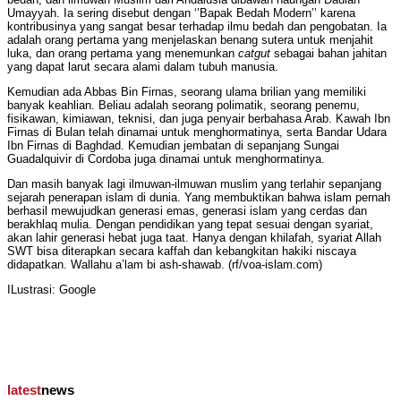
Umayyah. Ia sering disebut dengan ‘’Bapak Bedah Modern’’ karena
kontribusinya yang sangat besar terhadap ilmu bedah dan pengobatan. Ia
adalah orang pertama yang menjelaskan benang sutera untuk menjahit
luka, dan orang pertama yang menemunkan
catgut
sebagai bahan jahitan
yang dapat larut secara alami dalam tubuh manusia.
Kemudian ada Abbas Bin Firnas, seorang ulama brilian yang memiliki
banyak keahlian. Beliau adalah seorang polimatik, seorang penemu,
fisikawan, kimiawan, teknisi, dan juga penyair berbahasa Arab. Kawah Ibn
Firnas di Bulan telah dinamai untuk menghormatinya, serta Bandar Udara
Ibn Firnas di Baghdad. Kemudian jembatan di sepanjang Sungai
Guadalquivir di Cordoba juga dinamai untuk menghormatinya.
Dan masih banyak lagi ilmuwan-ilmuwan muslim yang terlahir sepanjang
sejarah penerapan islam di dunia. Yang membuktikan bahwa islam pernah
berhasil mewujudkan generasi emas, generasi islam yang cerdas dan
berakhlaq mulia. Dengan pendidikan yang tepat sesuai dengan syariat,
akan lahir generasi hebat juga taat. Hanya dengan khilafah, syariat Allah
SWT bisa diterapkan secara kaffah dan kebangkitan hakiki niscaya
didapatkan. Wallahu a’lam bi ash-shawab. (rf/voa-islam.com)
ILustrasi: Google
latest
news