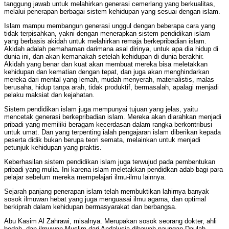
tanggung jawab untuk melahirkan generasi cemerlang yang berkualitas,
melalui penerapan berbagai sistem kehidupan yang sesuai dengan islam.
Islam mampu membangun generasi unggul dengan beberapa cara yang
tidak terpisahkan, yakni dengan menerapkan sistem pendidikan islam
yang berbasis akidah untuk melahirkan remaja berkepribadian islam.
Akidah adalah pemahaman darimana asal dirinya, untuk apa dia hidup di
dunia ini, dan akan kemanakah setelah kehidupan di dunia berakhir.
Akidah yang benar dan kuat akan membuat mereka bisa meletakkan
kehidupan dan kematian dengan tepat, dan juga akan menghindarkan
mereka dari mental yang lemah, mudah menyerah, materialistis, malas
berusaha, hidup tanpa arah, tidak produktif, bermasalah, apalagi menjadi
pelaku maksiat dan kejahatan.
Sistem pendidikan islam juga mempunyai tujuan yang jelas, yaitu
mencetak generasi berkepribadian islam. Mereka akan diarahkan menjadi
pribadi yang memiliki beragam kecerdasan dalam rangka berkontribusi
untuk umat. Dan yang terpenting ialah pengajaran islam diberikan kepada
peserta didik bukan berupa teori semata, melainkan untuk menjadi
petunjuk kehidupan yang praktis.
Keberhasilan sistem pendidikan islam juga terwujud pada pembentukan
pribadi yang mulia. Ini karena islam meletakkan pendidkan adab bagi para
pelajar sebelum mereka mempelajari ilmu-ilmu lainnya.
Sejarah panjang penerapan islam telah membuktikan lahirnya banyak
sosok ilmuwan hebat yang juga menguasai ilmu agama, dan optimal
berkiprah dalam kehidupan bermasyarakat dan berbangsa.
Abu Kasim Al Zahrawi, misalnya. Merupakan sosok seorang dokter, ahli
bedah, dan ilmuwan Muslim dari Andalusia dibawah naungan Daulah