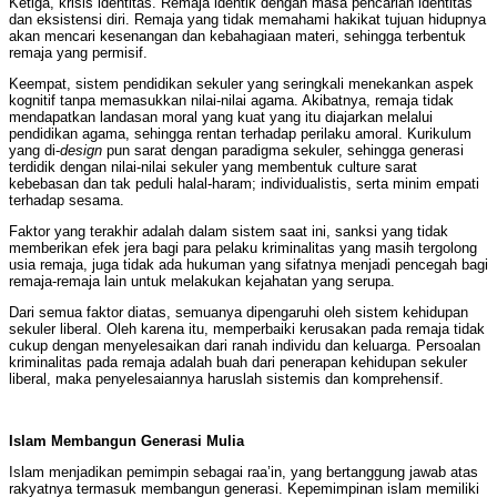
Ketiga, krisis identitas. Remaja identik dengan masa pencarian identitas
dan eksistensi diri. Remaja yang tidak memahami hakikat tujuan hidupnya
akan mencari kesenangan dan kebahagiaan materi, sehingga terbentuk
remaja yang permisif.
Keempat, sistem pendidikan sekuler yang seringkali menekankan aspek
kognitif tanpa memasukkan nilai-nilai agama. Akibatnya, remaja tidak
mendapatkan landasan moral yang kuat yang itu diajarkan melalui
pendidikan agama, sehingga rentan terhadap perilaku amoral. Kurikulum
yang di-
design
pun sarat dengan paradigma sekuler, sehingga generasi
terdidik dengan nilai-nilai sekuler yang membentuk culture sarat
kebebasan dan tak peduli halal-haram; individualistis, serta minim empati
terhadap sesama.
Faktor yang terakhir adalah dalam sistem saat ini, sanksi yang tidak
memberikan efek jera bagi para pelaku kriminalitas yang masih tergolong
usia remaja, juga tidak ada hukuman yang sifatnya menjadi pencegah bagi
remaja-remaja lain untuk melakukan kejahatan yang serupa.
Dari semua faktor diatas, semuanya dipengaruhi oleh sistem kehidupan
sekuler liberal. Oleh karena itu, memperbaiki kerusakan pada remaja tidak
cukup dengan menyelesaikan dari ranah individu dan keluarga. Persoalan
kriminalitas pada remaja adalah buah dari penerapan kehidupan sekuler
liberal, maka penyelesaiannya haruslah sistemis dan komprehensif.
Islam Membangun Generasi Mulia
Islam menjadikan pemimpin sebagai raa’in, yang bertanggung jawab atas
rakyatnya termasuk membangun generasi. Kepemimpinan islam memiliki