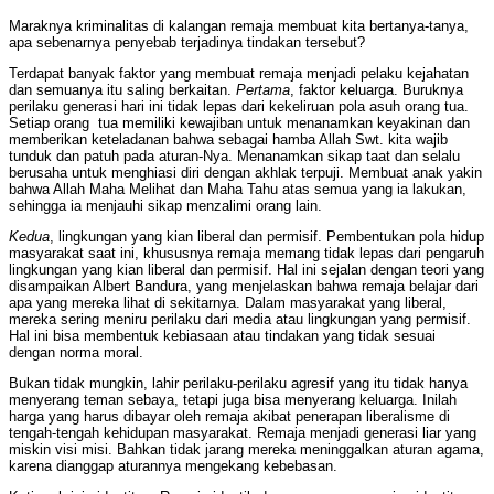
Maraknya kriminalitas di kalangan remaja membuat kita bertanya-tanya,
apa sebenarnya penyebab terjadinya tindakan tersebut?
Terdapat banyak faktor yang membuat remaja menjadi pelaku kejahatan
dan semuanya itu saling berkaitan.
Pertama
, faktor keluarga. Buruknya
perilaku generasi hari ini tidak lepas dari kekeliruan pola asuh orang tua.
Setiap orang tua memiliki kewajiban untuk menanamkan keyakinan dan
memberikan keteladanan bahwa sebagai hamba Allah Swt. kita wajib
tunduk dan patuh pada aturan-Nya. Menanamkan sikap taat dan selalu
berusaha untuk menghiasi diri dengan akhlak terpuji. Membuat anak yakin
bahwa Allah Maha Melihat dan Maha Tahu atas semua yang ia lakukan,
sehingga ia menjauhi sikap menzalimi orang lain.
Kedua
, lingkungan yang kian liberal dan permisif. Pembentukan pola hidup
masyarakat saat ini, khususnya remaja memang tidak lepas dari pengaruh
lingkungan yang kian liberal dan permisif. Hal ini sejalan dengan teori yang
disampaikan Albert Bandura, yang menjelaskan bahwa remaja belajar dari
apa yang mereka lihat di sekitarnya. Dalam masyarakat yang liberal,
mereka sering meniru perilaku dari media atau lingkungan yang permisif.
Hal ini bisa membentuk kebiasaan atau tindakan yang tidak sesuai
dengan norma moral.
Bukan tidak mungkin, lahir perilaku-perilaku agresif yang itu tidak hanya
menyerang teman sebaya, tetapi juga bisa menyerang keluarga. Inilah
harga yang harus dibayar oleh remaja akibat penerapan liberalisme di
tengah-tengah kehidupan masyarakat. Remaja menjadi generasi liar yang
miskin visi misi. Bahkan tidak jarang mereka meninggalkan aturan agama,
karena dianggap aturannya mengekang kebebasan.