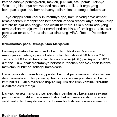
karena adanya pertengkaran, makian, pukulan, atau pemicu lainnya.
Selain itu, biasanya berawal dari masalah konflik keluarga yang
berkepanjangan, lalu kemarahannya dilampiaskan dengan kekerasan.
"Saya enggak tahu kasus ini motifnya apa, namun yang saya dengar
remaja tersebut menyimpan kemarahan kepada orangtuanya sebab kerap
diminta belajar dan enggak ada waktu bermain. Di lain berita ada yang
mengatakan remaja tersebut mendapatkan ‘bisikan’ sehingga melakukan
perbuatan tersebut," kata dia saat dihubungi VIVA, Rabu 4 Desember
2024.
Kriminalitas pada Remaja Kian Menjamur
Pemasyarakatan Kementrian Hukum dan Hak Asasi Manusia
menunjukkan adanya peningkatan mulai dari tahun 2020 hingga 2023.
Tercatat 2.000 anak berkonflik dengan hukum (ABH) per Agustus 2023,
dimana 1.467 anak diantaranya berstatus tahanan dan 526 anak lainnya
menjalani hukuman sebagai narapidana.
Bagai jamur di musim hujan, pelaku kriminal pada remaja makin banyak
dan meresahkan. Hampir setiap hari kita dicengangkan dengan berita
kriminalitas. Lebih mencengangkan lagi jika tindakan kriminal tersebut
dilakukan oleh remaja.
Banyaknya aksi tawuran, pembegalan, pembulian, kekerasan seksual,
pembunuhan, bahkan tega menghabisi keluarganya sendiri. Ini adalah
salah satu dari banyaknya potret buram tingkah laku generasi saat ini.
Buah dari Sekulerisme