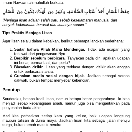
Imam Nawawi rahimahullah berkata:
حِفْظُ اللِّسَانِ أَحَدُ أَسْبَابِ السَّلَامَةِ، وَكَثِيرٌ مِنَ الْهَلَاكِ يَكُونُ مِنْ اللِّسَانِ
“Menjaga lisan adalah salah satu sebab keselamatan manusia, dan
banyak kebinasaan berasal dari lisannya sendiri.”
Tips Praktis Menjaga Lisan
Agar lisan selalu dalam kebaikan, berikut beberapa langkah sederhana:
Sadar bahwa Allah Maha Mendengar.
Tidak ada ucapan yang
terlewat dari pengawasan-Nya.
Berpikir sebelum berbicara.
Tanyakan pada diri: apakah ucapan
ini benar, bermanfaat, dan perlu?
Biasakan dzikir.
Lisan yang terbiasa dengan dzikir akan enggan
untuk berbicara sia-sia.
Gunakan media sosial dengan bijak.
Jadikan sebagai sarana
dakwah, bukan tempat menyebar kebencian.
Penutup
Saudaraku, betapa kecil lisan, namun betapa besar pengaruhnya. Ia bisa
menjadi sebab kebahagiaan abadi, namun juga bisa mengantarkan pada
penyesalan tiada akhir.
Mari kita perhatikan setiap kata yang keluar, baik ucapan langsung
maupun tulisan di dunia maya. Jadikan lisan kita sebagai jalan menuju
surga, bukan sebab masuk neraka.