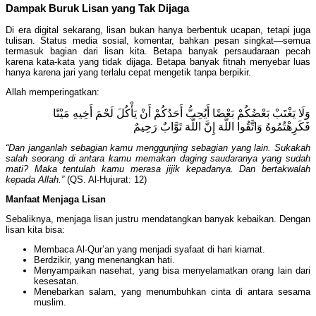
Dampak Buruk Lisan yang Tak Dijaga
Di era digital sekarang, lisan bukan hanya berbentuk ucapan, tetapi juga
tulisan. Status media sosial, komentar, bahkan pesan singkat—semua
termasuk bagian dari lisan kita. Betapa banyak persaudaraan pecah
karena kata-kata yang tidak dijaga. Betapa banyak fitnah menyebar luas
hanya karena jari yang terlalu cepat mengetik tanpa berpikir.
Allah memperingatkan:
وَلَا يَغْتَبْ بَعْضُكُمْ بَعْضًا أَيُحِبُّ أَحَدُكُمْ أَنْ يَأْكُلَ لَحْمَ أَخِيهِ مَيْتًا
فَكَرِهْتُمُوهُ وَاتَّقُوا اللَّهَ إِنَّ اللَّهَ تَوَّابٌ رَحِيمٌ
“Dan janganlah sebagian kamu menggunjing sebagian yang lain. Sukakah
salah seorang di antara kamu memakan daging saudaranya yang sudah
mati? Maka tentulah kamu merasa jijik kepadanya. Dan bertakwalah
kepada Allah.”
(QS. Al-Hujurat: 12)
Manfaat Menjaga Lisan
Sebaliknya, menjaga lisan justru mendatangkan banyak kebaikan. Dengan
lisan kita bisa:
Membaca Al-Qur’an yang menjadi syafaat di hari kiamat.
Berdzikir, yang menenangkan hati.
Menyampaikan nasehat, yang bisa menyelamatkan orang lain dari
kesesatan.
Menebarkan salam, yang menumbuhkan cinta di antara sesama
muslim.