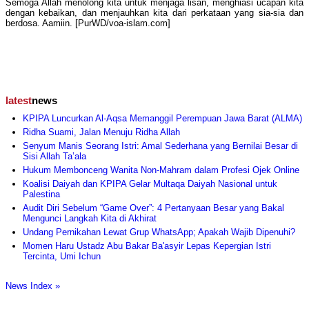
Semoga Allah menolong kita untuk menjaga lisan, menghiasi ucapan kita
dengan kebaikan, dan menjauhkan kita dari perkataan yang sia-sia dan
berdosa. Aamiin. [PurWD/voa-islam.com]
latest
news
KPIPA Luncurkan Al-Aqsa Memanggil Perempuan Jawa Barat (ALMA)
Ridha Suami, Jalan Menuju Ridha Allah
Senyum Manis Seorang Istri: Amal Sederhana yang Bernilai Besar di
Sisi Allah Ta’ala
Hukum Membonceng Wanita Non-Mahram dalam Profesi Ojek Online
Koalisi Daiyah dan KPIPA Gelar Multaqa Daiyah Nasional untuk
Palestina
Audit Diri Sebelum “Game Over”: 4 Pertanyaan Besar yang Bakal
Mengunci Langkah Kita di Akhirat
Undang Pernikahan Lewat Grup WhatsApp; Apakah Wajib Dipenuhi?
Momen Haru Ustadz Abu Bakar Ba'asyir Lepas Kepergian Istri
Tercinta, Umi Ichun
News Index »