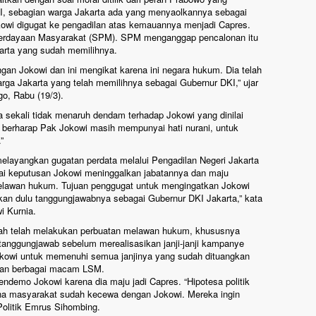
, sebagian warga Jakarta ada yang menyaolkannya sebagai
kowi digugat ke pengadilan atas kemauannya menjadi Capres.
erdayaan Masyarakat (SPM). SPM menganggap pencalonan itu
rta yang sudah memilihnya.
gan Jokowi dan ini mengikat karena ini negara hukum. Dia telah
 Jakarta yang telah memilihnya sebagai Gubernur DKI,” ujar
o, Rabu (19/3).
sekali tidak menaruh dendam terhadap Jokowi yang dinilai
 berharap Pak Jokowi masih mempunyai hati nurani, untuk
”
elayangkan gugatan perdata melalui Pengadilan Negeri Jakarta
ai keputusan Jokowi meninggalkan jabatannya dan maju
elawan hukum. Tujuan penggugat untuk mengingatkan Jokowi
kan dulu tanggungjawabnya sebagai Gubernur DKI Jakarta,” kata
i Kurnia.
ah telah melakukan perbuatan melawan hukum, khususnya
 tanggungjawab sebelum merealisasikan janji-janji kampanye
okowi untuk memenuhi semua janjinya yang sudah dituangkan
 dan berbagai macam LSM.
demo Jokowi karena dia maju jadi Capres. “Hipotesa politik
ena masyarakat sudah kecewa dengan Jokowi. Mereka ingin
Politik Emrus Sihombing.