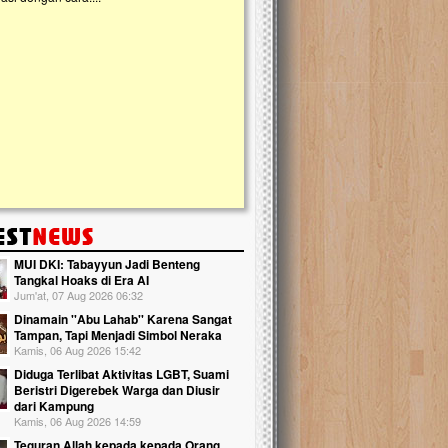
kanak Islam Terpadu (TKIT) An Najjah d
Gedung Majelis Taklim di Jonggol,...
MUI DKI: Tabayyun Jadi Benteng
Tangkal Hoaks di Era AI
Jum'at, 07 Aug 2026 06:32
Dinamain ''Abu Lahab'' Karena Sangat
Tampan, Tapi Menjadi Simbol Neraka
Kamis, 06 Aug 2026 15:42
Diduga Terlibat Aktivitas LGBT, Suami
Beristri Digerebek Warga dan Diusir
dari Kampung
Kamis, 06 Aug 2026 14:59
Teguran Allah kepada kepada Orang