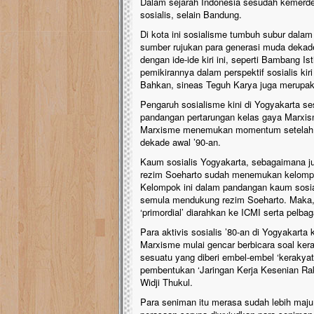
Dalam sejarah Indonesia sesudah kemerd
sosialis, selain Bandung.
Di kota ini sosialisme tumbuh subur dala
sumber rujukan para generasi muda dekade
dengan ide-ide kiri ini, seperti Bambang
pemikirannya dalam perspektif sosialis ki
Bahkan, sineas Teguh Karya juga merupakan 
Pengaruh sosialisme kini di Yogyakarta
pandangan pertarungan kelas gaya Marxis
Marxisme menemukan momentum setelah r
dekade awal ’90-an.
Kaum sosialis Yogyakarta, sebagaimana ju
rezim Soeharto sudah menemukan kelompok
Kelompok ini dalam pandangan kaum sosia
semula mendukung rezim Soeharto. Maka, se
‘primordial’ diarahkan ke ICMI serta pelbaga
Para aktivis sosialis ’80-an di Yogyakar
Marxisme mulai gencar berbicara soal kera
sesuatu yang diberi embel-embel ‘kerakya
pembentukan ‘Jaringan Kerja Kesenian Ra
Widji Thukul.
Para seniman itu merasa sudah lebih ma