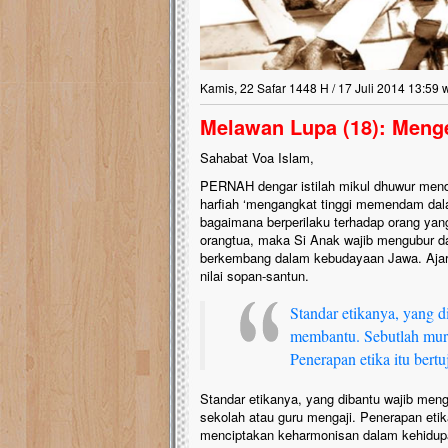
Kamis, 22 Safar 1448 H / 17 Juli 2014 13:59 
Melawan Lupa (18): Meng
Sahabat Voa Islam,
PERNAH dengar istilah mikul dhuwur men
harfiah ‘mengangkat tinggi memendam dal
bagaimana berperilaku terhadap orang yang 
orangtua, maka Si Anak wajib mengubur dal
berkembang dalam kebudayaan Jawa. Ajara
nilai sopan-santun.
Standar etikanya, yang 
membantu. Sebutlah muri
Penerapan etika itu bertu
Standar etikanya, yang dibantu wajib men
sekolah atau guru mengaji. Penerapan etik
menciptakan keharmonisan dalam kehidupa