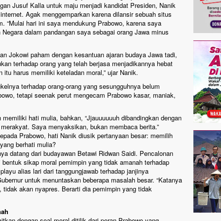
gan Jusuf Kalla untuk maju menjadi kandidat Presiden, Nanik
 internet. Agak menggemparkan karena dilansir sebuah situs
. “Mulai hari ini saya mendukung Prabowo, karena saya
 Negara dalam pandangan saya sebagai orang Jawa minus
kan Jokowi paham dengan kesantuan ajaran budaya Jawa tadi,
ukan terhadap orang yang telah berjasa menjadikannya hebat
itu harus memiliki keteladan moral,” ujar Nanik.
gkelnya terhadap orang-orang yang sesungguhnya belum
abowo, tetapi seenak perut mengecam Prabowo kasar, maniak,
h memiliki hati mulia, bahkan, “Jjauuuuuuh dibandingkan dengan
, merakyat. Saya menyaksikan, bukan membaca berita.”
ada Prabowo, hati Nanik diusik pertanyaan besar: memilih
yang berhati mulia?
ya datang dari budayawan Betawi Ridwan Saidi. Pencalonan
i bentuk sikap moral pemimpin yang tidak amanah terhadap
playu alias lari dari tanggungjawab terhadap janjinya
Gubernur untuk menuntaskan beberapa masalah besar. “Katanya
tidak akan nyapres. Berarti dia pemimpin yang tidak
nah
kan dengan soal moral ditilik dari peran Prabowo yang