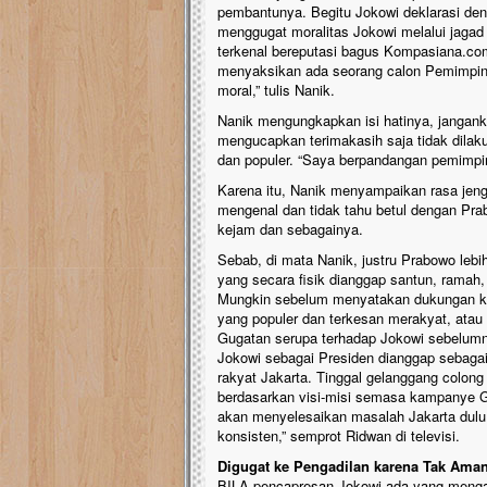
pembantunya. Begitu Jokowi deklarasi den
menggugat moralitas Jokowi melalui jagad
terkenal bereputasi bagus Kompasiana.com
menyaksikan ada seorang calon Pemimpin
moral,” tulis Nanik.
Nanik mengungkapkan isi hatinya, jangan
mengucapkan terimakasih saja tidak dilak
dan populer. “Saya berpandangan pemimpin 
Karena itu, Nanik menyampaikan rasa jen
mengenal dan tidak tahu betul dengan Pr
kejam dan sebagainya.
Sebab, di mata Nanik, justru Prabowo lebi
yang secara fisik dianggap santun, ramah
Mungkin sebelum menyatakan dukungan kep
yang populer dan terkesan merakyat, atau 
Gugatan serupa terhadap Jokowi sebelumn
Jokowi sebagai Presiden dianggap sebaga
rakyat Jakarta. Tinggal gelanggang colong 
berdasarkan visi-misi semasa kampanye 
akan menyelesaikan masalah Jakarta dulu, 
konsisten,” semprot Ridwan di televisi.
Digugat ke Pengadilan karena Tak Ama
BILA pencapresan Jokowi ada yang mengait