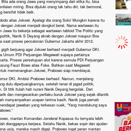
ila ada orang Jawa yang menyimpang dari etika itu, bisa
laian miring. Bisa dijuluki orang tak tahu diri, tak bermoral,
 bersifat tidak baik.
dodo alias Jokowi. Apalagi dia orang Solo! Mungkin karena itu
b dengan Jokowi menjadi dongkol berat. Nama wartawan itu
 Jawa itu bekerja sebagai wartawan tabloid The Politic yang
ta politik, Nanik S Deyang akrab dengan Jokowi maupun Bos
ma saat proses pencalonan Gubernur Jakarta akhir 2012.
 gigih berjuang agar Jokowi berhasil menjadi Gubernur DKI.
a Umum PDI Perjuangan Megawati supaya partainya
rta. Proses persetujuan alot karena semula PDI Perjuangan
sung Fauzi Bowo alias Foke. Bahkan saat Megawati
 untuk memenangkan Jokowi, Prabowo siap membiayai.
ernur DKI. Ambisi Prabowo berhasil. Namun, menjelang
 dulu diperjuangkannya, setelah tenar di jagad politik,
Di titik itulah hati nurani Nanik Deyang bergolak. Dari
ik dan mengesankan perilaku buruk Jokowi yang sejak dilantik
nah menyampaikan ucapan terima kasih. Nanik juga pernah
i mendapat jawaban yang terkesan cuek, ”Yang mendukung saya
abowo.”
rabowo, mantan Komandan Jenderal Kopasus itu ternyata lebih
lah dianggapnya berjasa. Setahu Nanik, bekas sopir dan ajudan
na usia, mereka masih digaji. Prabowo ingat peran mantan