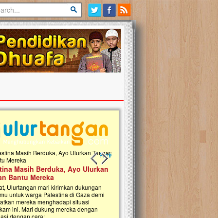
Previous slide
Next slide
tina Masih Berduka, Ayo Ulurkan
Open Donasi Wakaf Pembangu
n Bantu Mereka
Rumah Qur'an & TK Islam Terp
t, Ulurtangan mari kirimkan dukungan
Najjah di Jonggol
mu untuk warga Palestina di Gaza demi
tkan mereka menghadapi situasi
Saat ini, Ulurtangan bersama Yayasan 
am ini. Mari dukung mereka dengan
Najjahtul Islam Jonggol sedang merintis
si dengan cara:...
pembangunan Rumah Qur’an dan Tama