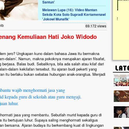
Santun'
Melawan Lupa (16): Video Mantan
Lima Tahun Mangkrak, Masjid di
Sekda Kota Solo Supradi Kertamenawi
Pelosok ini Mengenaskan. Ayo Bantu.!!
'Jokowi Munafik'
Nasib masjid di Kampung Cilumbu ini sungguh
wib
69.172 views
mengenaskan. Lima tahun mangkrak, kini nyaris
tak berbentuk masjid, dipenuhi rumput liar,
enang Kemuliaan Hati Joko Widodo
berlumut, dan menghitam terpapar panas dan
hujan....
dem jero? Ungkapan kuno dalam bahasa Jawa itu bermakna
am-dalam’. Namun, makna pokoknya merupakan ajaran filsafat,
berjasa. Balas budi. Sebaliknya, bila ada salah atau kilaf dari
am-dalam kekilafan tersebut. Itu ajaran budi pekerti yang
n itu berlaku bukan sebatas hubungan anak-orangtua. Menjadi
dibantu wajib menghormati jasa yang
d kepada guru di sekolah atau guru mengaji.
juan luhur.
ghormati jasa yang membantu. Sebutlah murid kepada guru di
a itu bertujuan luhur. Supaya saling menghormati sekaligus
n bersama. Ajaran budaya itu berkembang kuat di lingkungan