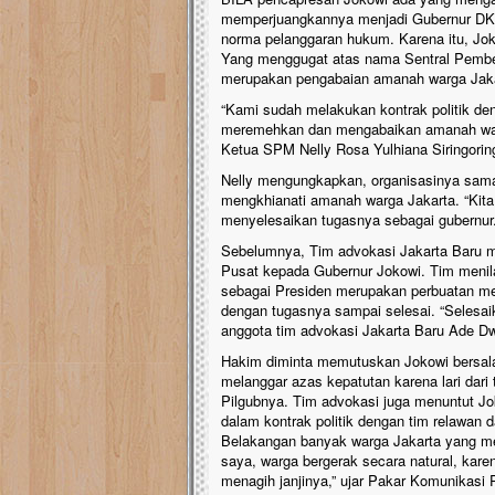
memperjuangkannya menjadi Gubernur DKI
norma pelanggaran hukum. Karena itu, Jo
Yang menggugat atas nama Sentral Pemb
merupakan pengabaian amanah warga Jaka
“Kami sudah melakukan kontrak politik den
meremehkan dan mengabaikan amanah warga
Ketua SPM Nelly Rosa Yulhiana Siringoring
Nelly mengungkapkan, organisasinya sama 
mengkhianati amanah warga Jakarta. “Kita
menyelesaikan tugasnya sebagai gubernur.
Sebelumnya, Tim advokasi Jakarta Baru m
Pusat kepada Gubernur Jokowi. Tim menil
sebagai Presiden merupakan perbuatan m
dengan tugasnya sampai selesai. “Selesai
anggota tim advokasi Jakarta Baru Ade Dw
Hakim diminta memutuskan Jokowi bersal
melanggar azas kepatutan karena lari dari
Pilgubnya. Tim advokasi juga menuntut J
dalam kontrak politik dengan tim relawan
Belakangan banyak warga Jakarta yang men
saya, warga bergerak secara natural, kar
menagih janjinya,” ujar Pakar Komunikasi 