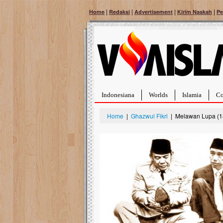
|
|
|
|
Home
Redaksi
Advertisement
Kirim Naskah
Pe
Indonesiana
Worlds
Islamia
Co
Home
|
Ghazwul Fikri
| Melawan Lupa (1
Bantu Naura, Balit
Tumor Pembuluh D
Hidup Naura Salsabila 
rintangan yang sangat b
berusia sepuluh bulan, b
menghadapi penyakit yan
pembuluh darah berukur