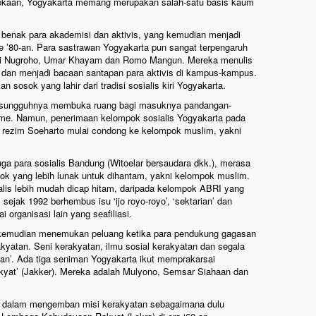
ekaan, Yogyakarta memang merupakan salah-satu basis kaum
m benak para akademisi dan aktivis, yang kemudian menjadi
 ’80-an. Para sastrawan Yogyakarta pun sangat terpengaruh
 Isti Nugroho, Umar Khayam dan Romo Mangun. Mereka menulis
ri dan menjadi bacaan santapan para aktivis di kampus-kampus.
sosok yang lahir dari tradisi sosialis kiri Yogyakarta.
 sesungguhnya membuka ruang bagi masuknya pandangan-
me. Namun, penerimaan kelompok sosialis Yogyakarta pada
ezim Soeharto mulai condong ke kelompok muslim, yakni
ga para sosialis Bandung (Witoelar bersaudara dkk.), merasa
 yang lebih lunak untuk dihantam, yakni kelompok muslim.
lis lebih mudah dicap hitam, daripada kelompok ABRI yang
jak 1992 berhembus isu ‘ijo royo-royo’, ‘sektarian’ dan
i organisasi lain yang seafiliasi.
ta kemudian menemukan peluang ketika para pendukung gagasan
kyatan. Seni kerakyatan, ilmu sosial kerakyatan dan segala
tan’. Ada tiga seniman Yogyakarta ikut memprakarsai
kyat’ (Jakker). Mereka adalah Mulyono, Semsar Siahaan dan
ju dalam mengemban misi kerakyatan sebagaimana dulu