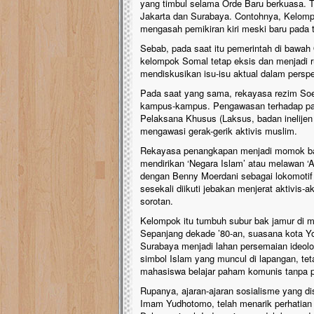
yang timbul selama Orde Baru berkuasa. Tr
Jakarta dan Surabaya. Contohnya, Kelomp
mengasah pemikiran kiri meski baru pada ti
Sebab, pada saat itu pemerintah di bawah
kelompok Somal tetap eksis dan menjadi r
mendiskusikan isu-isu aktual dalam perspe
Pada saat yang sama, rekayasa rezim Soeh
kampus-kampus. Pengawasan terhadap para a
Pelaksana Khusus (Laksus, badan inelije
mengawasi gerak-gerik aktivis muslim.
Rekayasa penangkapan menjadi momok bagi 
mendirikan ‘Negara Islam’ atau melawan ‘
dengan Benny Moerdani sebagai lokomotif 
sesekali diikuti jebakan menjerat aktivis-a
sorotan.
Kelompok itu tumbuh subur bak jamur di 
Sepanjang dekade ’80-an, suasana kota Yo
Surabaya menjadi lahan persemaian ideolog
simbol Islam yang muncul di lapangan, t
mahasiswa belajar paham komunis tanpa pik
Rupanya, ajaran-ajaran sosialisme yang di
Imam Yudhotomo, telah menarik perhatian pa