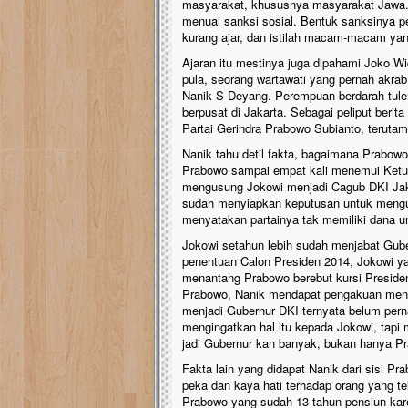
masyarakat, khususnya masyarakat Jawa. B
menuai sanksi sosial. Bentuk sanksinya peni
kurang ajar, dan istilah macam-macam yang
Ajaran itu mestinya juga dipahami Joko Wi
pula, seorang wartawati yang pernah akra
Nanik S Deyang. Perempuan berdarah tulen
berpusat di Jakarta. Sebagai peliput beri
Partai Gerindra Prabowo Subianto, teruta
Nanik tahu detil fakta, bagaimana Prabowo
Prabowo sampai empat kali menemui Ketu
mengusung Jokowi menjadi Cagub DKI Jaka
sudah menyiapkan keputusan untuk mengu
menyatakan partainya tak memiliki dana
Jokowi setahun lebih sudah menjabat Gub
penentuan Calon Presiden 2014, Jokowi yang
menantang Prabowo berebut kursi Presiden. 
Prabowo, Nanik mendapat pengakuan menar
menjadi Gubernur DKI ternyata belum per
mengingatkan hal itu kepada Jokowi, tap
jadi Gubernur kan banyak, bukan hanya Pr
Fakta lain yang didapat Nanik dari sisi P
peka dan kaya hati terhadap orang yang te
Prabowo yang sudah 13 tahun pensiun kare