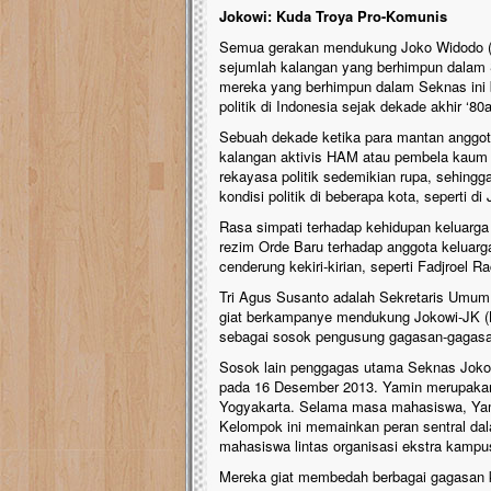
Jokowi: Kuda Troya Pro-Komunis
Semua gerakan mendukung Joko Widodo (J
sejumlah kalangan yang berhimpun dalam S
mereka yang berhimpun dalam Seknas ini b
politik di Indonesia sejak dekade akhir ‘80
Sebuah dekade ketika para mantan anggota 
kalangan aktivis HAM atau pembela kaum t
rekayasa politik sedemikian rupa, sehingga
kondisi politik di beberapa kota, seperti 
Rasa simpati terhadap kehidupan keluarga
rezim Orde Baru terhadap anggota keluarga
cenderung kekiri-kirian, seperti Fadjroel
Tri Agus Susanto adalah Sekretaris Umum 
giat berkampanye mendukung Jokowi-JK (Ne
sebagai sosok pengusung gagasan-gagasan 
Sosok lain penggagas utama Seknas Joko
pada 16 Desember 2013. Yamin merupakan 
Yogyakarta. Selama masa mahasiswa, Yamin
Kelompok ini memainkan peran sentral dal
mahasiswa lintas organisasi ekstra kampu
Mereka giat membedah berbagai gagasan ki