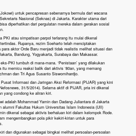
okowi) untuk pencapresan sebenarnya bermula dari wacana
ekretaris Nasional (Seknas) di Jakarta. Karakter utama dari
isa diperhatikan dari pergulatan mereka dalam gerakan sosial
an.
PKI atau simpatisan parpol terlarang itu mulai dikenal
ertindas. Rupanya, rezim Soeharto telah menciptakan
 para aktor Orde Baru menjadi tidak realistis melihat situasi dan
di Jakarta, Bandung, Yogyakarta, Surabaya dan Makassar.
 eks-PKI tumbuh di mana-mana. ‘Penistaan’ yang dilakukan
 itu memicu reaksi balik dari aktivis ‘80an, yang memang
 Rachman dan Tri Agus Susanto Siswomihardjo.
Pusat Informasi dan Jaringan Aksi Reformasi (PIJAR) yang kini
fosnews, 31/5/2014). Selama aktif di PIJAR, pria ini dikenal
yang condong ke aliran kiri.
wi adalah Mohammad Yamin dan Dadang Juliantara di Jakarta
alumni Fakultas Hukum Universitas Islam Indonesia (UII)
 dikenal sebagai aktivis berhaluan kiri dalam kelompok Rode.
am mengembangkan pola pikir kekiri-kirian untuk para
s.
ri dan digunakan sebagai bingkai melihat persoalan-persoalan