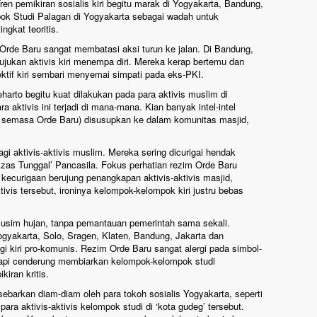
en pemikiran sosialis kiri begitu marak di Yogyakarta, Bandung,
ok Studi Palagan di Yogyakarta sebagai wadah untuk
ngkat teoritis.
 Orde Baru sangat membatasi aksi turun ke jalan. Di Bandung,
ujukan aktivis kiri menempa diri. Mereka kerap bertemu dan
ktif kiri sembari menyemai simpati pada eks-PKI.
arto begitu kuat dilakukan pada para aktivis muslim di
ktivis ini terjadi di mana-mana. Kian banyak intel-intel
n semasa Orde Baru) disusupkan ke dalam komunitas masjid,
aktivis-aktivis muslim. Mereka sering dicurigai hendak
Azas Tunggal’ Pancasila. Fokus perhatian rezim Orde Baru
kecurigaan berujung penangkapan aktivis-aktivis masjid,
ktivis tersebut, ironinya kelompok-kelompok kiri justru bebas
musim hujan, tanpa pemantauan pemerintah sama sekali.
gyakarta, Solo, Sragen, Klaten, Bandung, Jakarta dan
i kiri pro-komunis. Rezim Orde Baru sangat alergi pada simbol-
etapi cenderung membiarkan kelompok-kelompok studi
iran kritis.
sebarkan diam-diam oleh para tokoh sosialis Yogyakarta, seperti
ra aktivis-aktivis kelompok studi di ‘kota gudeg’ tersebut.