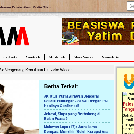
doman Pemberitaan Media Siber
unterFaith
Saintech
Muslimah
ShareVoices
SyariahBiz
8): Mengenang Kemuliaan Hati Joko Widodo
Berita Terkait
JK Utus Purnawirawan Jenderal
Selidiki Hubungan Jokowi Dengan PKI.
a Hebat Sembuh Dari
Pales
Hasilnya Confirmed!
arah
Tanga
Jokowi, Siapa yang Berbohong di
dipenuhi dengan
Sahaba
Bulan Puasa?
erat. Meskipun baru
terbaik
ayi yang imut ini harus
mengua
Melawan Lupa (17): Jurnalisme
g dahsyat, yaitu tumor
mencek
Kompas, Menyihir 'Boleh Korupsi Asal
an...
berdona