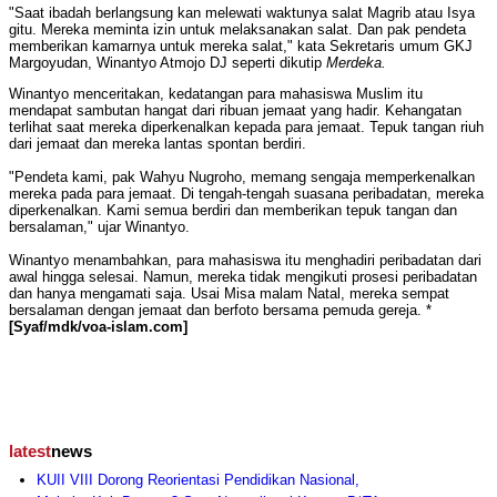
"Saat ibadah berlangsung kan melewati waktunya salat Magrib atau Isya
gitu. Mereka meminta izin untuk melaksanakan salat. Dan pak pendeta
memberikan kamarnya untuk mereka salat," kata Sekretaris umum GKJ
Margoyudan, Winantyo Atmojo DJ seperti dikutip
Merdeka.
Winantyo menceritakan, kedatangan para mahasiswa Muslim itu
mendapat sambutan hangat dari ribuan jemaat yang hadir. Kehangatan
terlihat saat mereka diperkenalkan kepada para jemaat. Tepuk tangan riuh
dari jemaat dan mereka lantas spontan berdiri.
"Pendeta kami, pak Wahyu Nugroho, memang sengaja memperkenalkan
mereka pada para jemaat. Di tengah-tengah suasana peribadatan, mereka
diperkenalkan. Kami semua berdiri dan memberikan tepuk tangan dan
bersalaman," ujar Winantyo.
Winantyo menambahkan, para mahasiswa itu menghadiri peribadatan dari
awal hingga selesai. Namun, mereka tidak mengikuti prosesi peribadatan
dan hanya mengamati saja. Usai Misa malam Natal, mereka sempat
bersalaman dengan jemaat dan berfoto bersama pemuda gereja. *
[Syaf/mdk/voa-islam.com]
latest
news
KUII VIII Dorong Reorientasi Pendidikan Nasional,