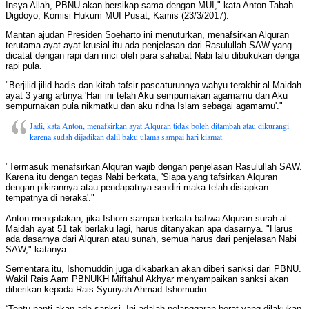
Insya Allah, PBNU akan bersikap sama dengan MUI," kata Anton Tabah
Digdoyo, Komisi Hukum MUI Pusat, Kamis (23/3/2017).
Mantan ajudan Presiden Soeharto ini menuturkan, menafsirkan Alquran
terutama ayat-ayat krusial itu ada penjelasan dari Rasulullah SAW yang
dicatat dengan rapi dan rinci oleh para sahabat Nabi lalu dibukukan denga
rapi pula.
"Berjilid-jilid hadis dan kitab tafsir pascaturunnya wahyu terakhir al-Maidah
ayat 3 yang artinya 'Hari ini telah Aku sempurnakan agamamu dan Aku
sempurnakan pula nikmatku dan aku ridha Islam sebagai agamamu'."
Jadi, kata Anton, menafsirkan ayat Alquran tidak boleh ditambah atau dikurangi
karena sudah dijadikan dalil baku ulama sampai hari kiamat.
"Termasuk menafsirkan Alquran wajib dengan penjelasan Rasulullah SAW.
Karena itu dengan tegas Nabi berkata, 'Siapa yang tafsirkan Alquran
dengan pikirannya atau pendapatnya sendiri maka telah disiapkan
tempatnya di neraka'."
Anton mengatakan, jika Ishom sampai berkata bahwa Alquran surah al-
Maidah ayat 51 tak berlaku lagi, harus ditanyakan apa dasarnya. "Harus
ada dasarnya dari Alquran atau sunah, semua harus dari penjelasan Nabi
SAW," katanya.
Sementara itu, Ishomuddin juga dikabarkan akan diberi sanksi dari PBNU.
Wakil Rais Aam PBNUKH Miftahul Akhyar menyampaikan sanksi akan
diberikan kepada Rais Syuriyah Ahmad Ishomudin.
“Tentu nanti akan ada sanksi. Ini adalah pelanggaran berat yang dilakukan