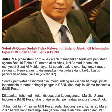
Sebut Al-Quran Sudah Tidak Relevan di Sidang Ahok, KH Ishomudin
Dipecat MUI dan Diberi Sanksi PBNU
JAKARTA (voa-islam.com)--
Saksi ahli meringankan terdakwa penistaan
agama Basuki Tjahaja Purnama alias Ahok, KH Ahmad Ishomudin
menyebut Surat Al-Maidah ayat 51 sudah tidak relevan lagi untuk masa
sekarang. Pernyataan itu disampaikannya pada sidang ke-15 kasus
penistaan agama, Selasa (22/3/2017).
Sontak pernyataan Ishomudin ini mengundang reaksi dari berbagai pihak.
Ishomuddin tercatat sebagai pengurus PBNU dan Majelis Ulama Indonesia
(MUI) Pusat.
Dikabarkan Ishomudin telah dipecat dari kepengurusan Majelis Ulama
Indonesia (MUI) Pusat atas tindakan dan pernyataannya di sidang Ahok.
"Alhamdulillah Pimpinan MUI Pusat sudah hubungi saya Kamis 23 Maret
2017 bahwa yang bersangkutan (Ishomudin) telah dikeluarkan dari MUI.