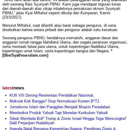
oleh seorang Rais Syuriyah PBNU. Kami juga mendapat teguran keras
dari daerah-daerah atas sikap mbalelonya persaksian oknum Syuriyah
PBNU,” jelas Kyai Miftahul seperti dikutip dari
Kumparan,
Kamis
(23/3/2017).
Menurut Miftahul, saat dilantik atau baiat sebagai pengurus, di sana
disebutkan bahwa antara pribadi dan pengurus adalah satu kesatuan.
Seorang pengurus PBNU, hendaknya mematuhi, anggaran dasar dan
anggaran rumah tangga Nahdlatul Ulama, dan segala peraturan organisasi,
serta mentaati fatwa para ulama, untuk kepentingan Naddlatul Ulama,
kepentingan umat Islam, serta kepentingan bangsa dan Negara.
*
[Dbs/Syaf/voa-islam.com]
latest
news
KUII VIII Dorong Reorientasi Pendidikan Nasional,
Maksiat Kok Bangga? Stop Normalisasi Konten B*T1
Jurnalisme Islam dan Panggilan Menjadi Muazin Peradaban
Memboikot Produk Yahudi Tapi Menelan Kurikulum Yahudi
Sibuk Membela BoP Trump & Zionis Israel Hingga Tega 'Mencongkel'
Dalil Perjanjian Hudaibiyah
Agenda Natal Bersama Kementrian Agama: Pemikiran Zionis &