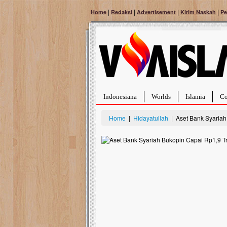
|
|
|
|
Home
Redaksi
Advertisement
Kirim Naskah
Pe
Indonesiana
Worlds
Islamia
Co
Home
|
Hidayatullah
| Aset Bank Syariah 
Bantu Naura, Balit
Tumor Pembuluh D
Hidup Naura Salsabila 
rintangan yang sangat b
berusia sepuluh bulan, b
menghadapi penyakit yan
pembuluh darah berukur