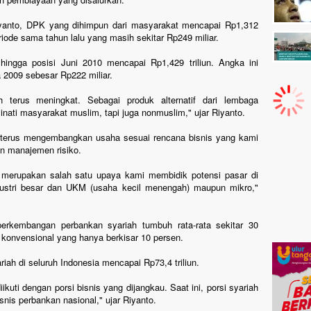
iyanto, DPK yang dihimpun dari masyarakat mencapai Rp1,312
eriode sama tahun lalu yang masih sekitar Rp249 miliar.
ingga posisi Juni 2010 mencapai Rp1,429 triliun. Angka ini
a 2009 sebesar Rp222 miliar.
h terus meningkat. Sebagai produk alternatif dari lembaga
inati masyarakat muslim, tapi juga nonmuslim," ujar Riyanto.
an terus mengembangkan usaha sesuai rencana bisnis yang kami
n manajemen risiko.
 merupakan salah satu upaya kami membidik potensi pasar di
dustri besar dan UKM (usaha kecil menengah) maupun mikro,"
erkembangan perbankan syariah tumbuh rata-rata sekitar 30
 konvensional yang hanya berkisar 10 persen.
riah di seluruh Indonesia mencapai Rp73,4 triliun.
kuti dengan porsi bisnis yang dijangkau. Saat ini, porsi syariah
isnis perbankan nasional," ujar Riyanto.