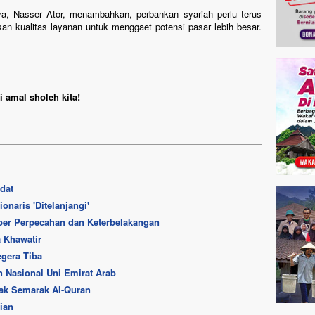
a, Nasser Ator, menambahkan, perbankan syariah perlu terus
n kualitas layanan untuk menggaet potensi pasar lebih besar.
 amal sholeh kita!
dat
naris 'Ditelanjangi'
ber Perpecahan dan Keterbelakangan
 Khawatir
gera Tiba
 Nasional Uni Emirat Arab
ak Semarak Al-Quran
ian