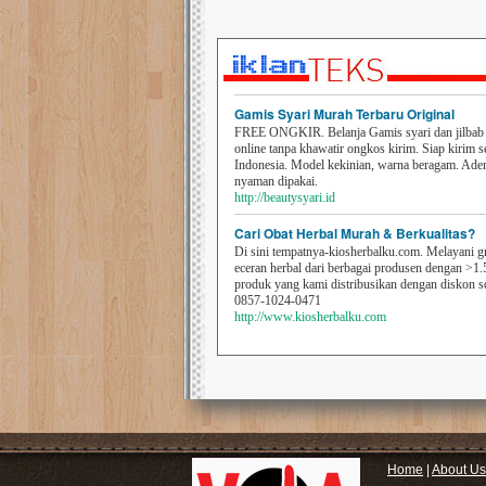
Gamis Syari Murah Terbaru Original
FREE ONGKIR. Belanja Gamis syari dan jilbab t
online tanpa khawatir ongkos kirim. Siap kirim s
Indonesia. Model kekinian, warna beragam. Ad
nyaman dipakai.
http://beautysyari.id
Cari Obat Herbal Murah & Berkualitas?
Di sini tempatnya-kiosherbalku.com. Melayani g
eceran herbal dari berbagai produsen dengan >1.
produk yang kami distribusikan dengan diskon 
0857-1024-0471
http://www.kiosherbalku.com
Home
|
About Us