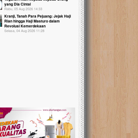
yang Dia Cintai
Rabu, 05 Aug 2026 14:33
Kranji, Tanah Para Pejuang: Jejak Haji
Rian hingga Haji Masturo dalam
Revolusi Kemerdekaan
Selasa, 04 Aug 2026 11:28