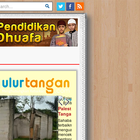
Previous slide
Next slide
tina Masih Berduka, Ayo Ulurkan
Open Donasi Wakaf Pembangu
n Bantu Mereka
Rumah Qur'an & TK Islam Terp
t, Ulurtangan mari kirimkan dukungan
Najjah di Jonggol
mu untuk warga Palestina di Gaza demi
tkan mereka menghadapi situasi
Saat ini, Ulurtangan bersama Yayasan 
am ini. Mari dukung mereka dengan
Najjahtul Islam Jonggol sedang merintis
si dengan cara:...
pembangunan Rumah Qur’an dan Tama