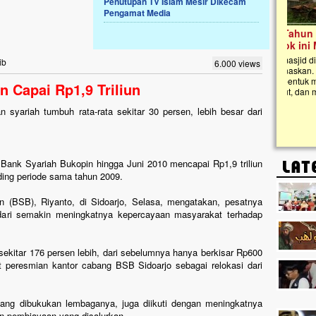
Penutupan TV Islam Mesir Dikecam
Pengamat Media
Lima Tahun Mangkrak, Masjid di
Pelosok ini Mengenaskan. Ayo Bantu.!!
Nasib masjid di Kampung Cilumbu ini sungguh
ib
6.000 views
mengenaskan. Lima tahun mangkrak, kini nyaris
tak berbentuk masjid, dipenuhi rumput liar,
n Capai Rp1,9 Triliun
berlumut, dan menghitam terpapar panas dan
hujan....
syariah tumbuh rata-rata sekitar 30 persen, lebih besar dari
Bank Syariah Bukopin hingga Juni 2010 mencapai Rp1,9 triliun
nding periode sama tahun 2009.
 (BSB), Riyanto, di Sidoarjo, Selasa, mengatakan, pesatnya
 dari semakin meningkatnya kepercayaan masyarakat terhadap
 sekitar 176 persen lebih, dari sebelumnya hanya berkisar Rp600
aat peresmian kantor cabang BSB Sidoarjo sebagai relokasi dari
.
ang dibukukan lembaganya, juga diikuti dengan meningkatnya
n pembiayaan yang disalurkan.