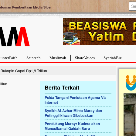
doman Pemberitaan Media Siber
unterFaith
Saintech
Muslimah
ShareVoices
SyariahBiz
Bukopin Capai Rp1,9 Triliun
Berita Terkait
Polda Tangani Penistaan Agama Via
Internet
a Hebat Sembuh Dari
Pales
arah
Tanga
Syeikh Al-Azhar Minta Mursy dan
Petinggi Ikhwan Dibebaskan
dipenuhi dengan
Sahaba
erat. Meskipun baru
terbaik
Pendukung Mursy: Kudeta akan
ayi yang imut ini harus
mengua
Munculkan al Qaidah Baru
g dahsyat, yaitu tumor
mencek
an...
berdona