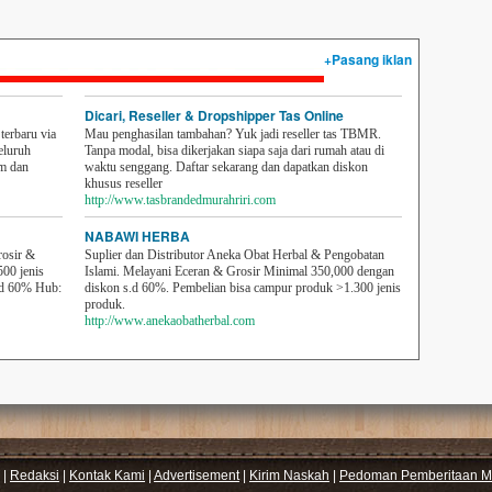
+Pasang iklan
Dicari, Reseller & Dropshipper Tas Online
erbaru via
Mau penghasilan tambahan? Yuk jadi reseller tas TBMR.
eluruh
Tanpa modal, bisa dikerjakan siapa saja dari rumah atau di
em dan
waktu senggang. Daftar sekarang dan dapatkan diskon
khusus reseller
http://www.tasbrandedmurahriri.com
NABAWI HERBA
rosir &
Suplier dan Distributor Aneka Obat Herbal & Pengobatan
500 jenis
Islami. Melayani Eceran & Grosir Minimal 350,000 dengan
sd 60% Hub:
diskon s.d 60%. Pembelian bisa campur produk >1.300 jenis
produk.
http://www.anekaobatherbal.com
|
Redaksi
|
Kontak Kami
|
Advertisement
|
Kirim Naskah
|
Pedoman Pemberitaan Me