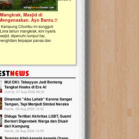
kanak Islam Terpadu (TKIT) An Najjah d
Gedung Majelis Taklim di Jonggol,...
MUI DKI: Tabayyun Jadi Benteng
Tangkal Hoaks di Era AI
Jum'at, 07 Aug 2026 06:32
Dinamain ''Abu Lahab'' Karena Sangat
Tampan, Tapi Menjadi Simbol Neraka
Kamis, 06 Aug 2026 15:42
Diduga Terlibat Aktivitas LGBT, Suami
Beristri Digerebek Warga dan Diusir
dari Kampung
Kamis, 06 Aug 2026 14:59
Teguran Allah kepada kepada Orang