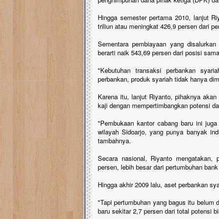
Hingga semester pertama 2010, lanjut R
triliun atau meningkat 426,9 persen dari p
Sementara pembiayaan yang disalurkan h
berarti naik 543,69 persen dari posisi sam
"Kebutuhan transaksi perbankan syaria
perbankan, produk syariah tidak hanya dim
Karena itu, lanjut Riyanto, pihaknya ak
kaji dengan mempertimbangkan potensi da
"Pembukaan kantor cabang baru ini juga
wilayah Sidoarjo, yang punya banyak in
tambahnya.
Secara nasional, Riyanto mengatakan, p
persen, lebih besar dari pertumbuhan bank
Hingga akhir 2009 lalu, aset perbankan sya
"Tapi pertumbuhan yang bagus itu belum dii
baru sekitar 2,7 persen dari total potensi b