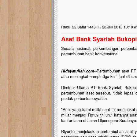
Rabu, 22 Safar 1448 H / 28 Juli 2010 13:10 w
Aset Bank Syariah Bukopi
Secara nasional, perkembangan perbankan 
pertumbuhan bank konvensional
Hidayatullah.com--
Pertumbuhan aset PT 
atau meningkat hampir tiga kali lipat diba
Direktur Utama PT Bank Syariah Bukopin
pertumbuhan aset tersebut, tidak lepas
produk perbankan syariah.
"Aset yang kami miliki saat ini meningkat
miliar menjadi Rp1,9 triliun," katanya s
kantor lama di Jalan Diponegoro Surabaya
Riyanto menjelaskan pertumbuhan aset y
penghimpunan dana pihak ketiga (DPK) da