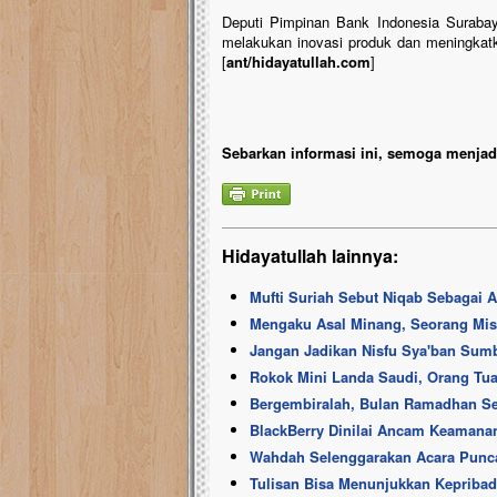
Deputi Pimpinan Bank Indonesia Surabay
melakukan inovasi produk dan meningkatka
[
ant/hidayatullah.com
]
Sebarkan informasi ini, semoga menjadi
Hidayatullah lainnya:
Mufti Suriah Sebut Niqab Sebagai A
Mengaku Asal Minang, Seorang Misio
Jangan Jadikan Nisfu Sya'ban Sum
Rokok Mini Landa Saudi, Orang Tua
Bergembiralah, Bulan Ramadhan Se
BlackBerry Dinilai Ancam Keamanan
Wahdah Selenggarakan Acara Punc
Tulisan Bisa Menunjukkan Kepribad