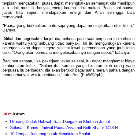
terpisah mengatakan, puasa dapat meningkatkan semangat kita meskipun
kita tidak memiliki banyak energi karena tidak makan. Pada saat puasa,
justru kita seperti mendapatkan energi dari Allah sehingga bisa
termotivasi.
"Puasa yang berkualitas tentu saja yang dapat meningkatkan etos kerja,"
ujarnya.
Dilihat dari segi waktu, lanjut dia, bekerja pada saat berpuasa lebih efisien
karena waktu yang terbuang tidak banyak. Hal itu menguntugkan karena
pekerjaan akan dapat segera selesai lewat perencanaan yang jauh lebih
baik. "Orang akan berusaha menyelesaikannya dengan cepat," katanya.
Bagi perusahaan, jika pekerjaan lekas selesai, itu dapat menghemat biaya
lembur atau lsitrik. "Selain itu, karena yang dipilirkan oleh orang yang
berpuasa itu beribadah, dia akan berpikir bagaimana meraih pahala dengan
memperbanyak waktu beribadah," tutur Adi. (PurWD/rpb)
latest
news
Dilarang Duduk Habwah Saat Dengarkan Khutbah Jumat
Selasa – Kamis: Jadwal Puasa Ayyamul Bidh Shafar 1448 H
10 Tempat Terlarang untuk Mendirikan Shalat