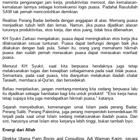
meminta pengurangan jam kerja, produktivitas merosot, dan kemalasan-
kemalasan lainnya sebagai konsekuensi logis puasa. Padahal Rasulullah
SAW tak pernah mencontohkan demikian.
Realitas Perang Badar berbeda dengan anggapan di atas. Memang puasa
menjadikan tubuh letih dan lemas. Namun, jika puasa dijadikan alasan
turunnya produktivitas, etos kerja, dan etos juang, tidak bisa dibenarkan.
KH Syukri Zarkasi mengatakan, puasa dapat meningkatkan etos kerja jika
dilaksanakan sesuai tuntunan. Puasa dapat berfungsi dengan baik jika
dilakukan dengan baik pula. Selain itu, orang yang memahami hikmah
puasa dan sudah pernah merasakan puasa dapat merasakan manfaat
puasa.
Menurut KH Syukri, saat kita berpuasa hendaknya juga tetap
melaksanakan tugas dan kewajiban sebagaimana pada saat tidak puasa.
Semantara, pada saat puasa, kita dianjurkan melakukan ibadah shalat
Tarawih, membaca al-Qur'an, dan bersedekah.
Beliau menjelaskan, jangan mentang-mentang kita sedang berpuasa lalu
itu dijadikan sebagai hambatan bagi kita untuk produktif. "Etos kerja harus
tetap supaya kita juga mendapatkan hikmah puasa," katanya.
Sejarah menyebutkan, kemenangan umat Islam pada perang Badar,
Perang Salib, Perang Palestina, juga perang memperoleh kemerdekaan RI
terjadi pada saat umat Islam sedang melaksanakan ibadah puasa. Dari
sini, harusnya umat Islam etos kerjanya lebih tinggi, bukan tambah loyo.
Energi dari Allah
Direktur Utama Parin Bisnis and Consulting, Adi Warman Karim, secara