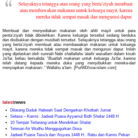
Selayaknya tetangga atau orang yang berta’ziyah membuat
atau membawakan makanan untuk keluarga mayit, karena
mereka tidak sempat masak dan mengurusi dapur.
Membuat dan menyediakan makanan oleh ahlil mayit untuk para
penta’ziyah tidak dibolehkan. Karena keluarga tersebut sedang berduka
dan disibukkan dengan musibah tersebut. Selayaknya tetangga atau orang
yang berta’ziyah membuat atau membawakan makanan untuk keluarga
mayit, karena mereka tidak sempat masak dan mengurusi dapur. Inilah
yang dijelaskan oleh sunnah Nabi
shallallahu 'alaihi wasallam
dalam kisah
Ja’far, beliau bersabda: “
Buatlah makanan untuk keluarga Ja’far, karena
telah datang kepada mereka duka yang menyibukkan mereka-dari
menyiapkan makanan-.
” Wallahu a’lam. [PurWD/voa-islam.com]
latest
news
Dilarang Duduk Habwah Saat Dengarkan Khutbah Jumat
Selasa – Kamis: Jadwal Puasa Ayyamul Bidh Shafar 1448 H
10 Tempat Terlarang untuk Mendirikan Shalat
Tetesan Air Wudhu Menggugurkan Dosa
Jadwal Puasa Tasu'a dan 'Asyura 1448 H.: Rabu dan Kamis Pekan