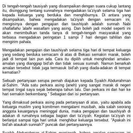
Di tengah-tengah tausiyah yang disampaikan dengan suara cukup lantang
itu, disinggung tentang sunnahnya mengadakan ta’ziyah selama tiga hari
kepada keluarga yang berduka dan menghiburnya. Di antara yang
disampaikan, bahwa mengadakan ta'ziyah dengan semacam ini,
mengisinya dengan pengajian dan taushiyah adalah sunnah Nabi
shallallahu 'alaihi wasallam
yang asing. Dan boleh jadi model seperti ini
akan menimbulkan tanda tanya di tengah-tengah masyarakat yang
terbiasa mengadakan peringatan 1 sampi 7 hari dengan tahlilan dan
mengirim pahala.
Mengadakan pengajian dan taushiyah selama tiga hari di tempat keluarga
yang sedang berduka semacam di atas di Bekasi semakin marak, boleh
jadi di tempat lain pun ada. Cara itu dipilih untuk menghindari amalan-
amalan yang dianggap bid’ah dan tidak sesuai sunnah. Namun benarkah
amalan tersebut tidak juga termasuk bid’ah yang diada-adakan di tempat
kematian?
Sebuah pertanyaan serupa pernah diajukan kepada Syaikh Abdurrahman
al-Sahim. “Ada satu perkara asing (aneh) yang sangat marak di negeri
tempat tingal saya sejak beberapa tahun lalu. Dan perkara ini dari hari ke
hari semakin berkembang.” Sebagian dari isi pertanyaan.
Yang dimaksud perkara asing pada pertanyaan di atas, yaitu apabila ada
keluarga muslim yang komitmen mengalami musibah, ada salah seorang
anggota keuarganya meninggal dunia, maka pengajian dan taushiyah di
adakan di rumahnya sebagai bagian dari ta’ziyah. Kegiatan ta’ziyah ini
berlanjut sampai tiga hari untuk menghibur keluarga tersebut. “Apakah ini
bid’ah ataukah sunnah?” puncak dari pertanyaannya.
Syaikh Abdurrahman al-Sahim menjawab, bahwa amalan semacam ini