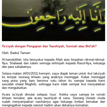
Ta'ziyah dengan Pengajian dan Taushiyah, Sunnah atau Bid'ah?
Oleh: Badrul Tamam
Al-hamdulillah, kita bersyukur kepada Allah atas limpahan nikmat-nikmat-
Nya. Shalawat dan salam semoga terlimpah kepada Rasul-Nya, keluarga
dan para sahabatnya.
Selasa malam (4/01/2011) kemarin, saya diajak teman untuk ikut takziyah
ke tempat seorang ikhwan yang anaknya meninggal. Kabar meninggal
sang putra yang baru berumur satu tahun itu sampai kepada kami
sesudah shalat Maghrib, sehingga kami tidak sempat ikut menyalatkan
dan menguburkan.
Acara ta’ziyah dimulai selepas Isya’. Ketika saya sampai ke rumah
ikhwan tersebut, ada acara taushiyah di sana. Seorang Ustadz muda
sudah menyampaikan nasihatnya agar keluarga korban bersabar dan
mengingatkan kepada seluruh hadirin akan dekatnya kematian.