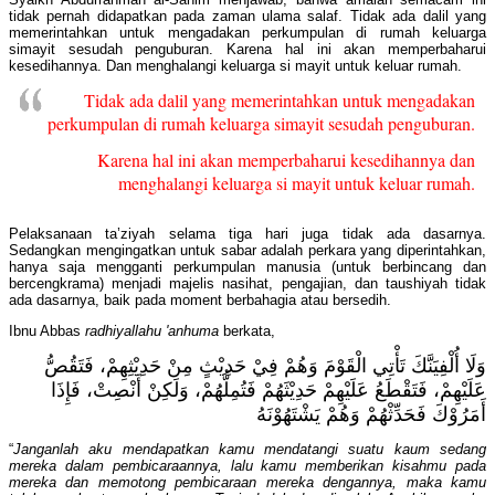
tidak pernah didapatkan pada zaman ulama salaf. Tidak ada dalil yang
memerintahkan untuk mengadakan perkumpulan di rumah keluarga
simayit sesudah penguburan. Karena hal ini akan memperbaharui
kesedihannya. Dan menghalangi keluarga si mayit untuk keluar rumah.
Tidak ada dalil yang memerintahkan untuk mengadakan
perkumpulan di rumah keluarga simayit sesudah penguburan.
Karena hal ini akan memperbaharui kesedihannya dan
menghalangi keluarga si mayit untuk keluar rumah.
Pelaksanaan ta’ziyah selama tiga hari juga tidak ada dasarnya.
Sedangkan mengingatkan untuk sabar adalah perkara yang diperintahkan,
hanya saja mengganti perkumpulan manusia (untuk berbincang dan
bercengkrama) menjadi majelis nasihat, pengajian, dan taushiyah tidak
ada dasarnya, baik pada moment berbahagia atau bersedih.
Ibnu Abbas
radhiyallahu 'anhuma
berkata,
وَلَا أُلْفِيَنَّكَ تَأْتِي الْقَوْمَ وَهُمْ فِيْ حَدِيْثٍ مِنْ حَدِيْثِهِمْ، فَتَقُصُّ
عَلَيْهِمْ، فَتَقْطَعُ عَلَيْهِمْ حَدِيْثَهُمْ فَتُمِلُّهُمْ، وَلَكِنْ أَنْصِتْ، فَإِذَا
أَمَرُوْكَ فَحَدِّثْهُمْ وَهُمْ يَشْتَهُوْنَهُ
“
Janganlah aku mendapatkan kamu mendatangi suatu kaum sedang
mereka dalam
pembicaraannya
, lalu kamu memberikan kisahmu pada
mereka dan memotong pembicaraan mereka dengannya, maka kamu