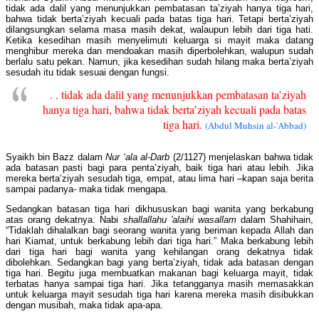
tidak ada dalil yang menunjukkan pembatasan ta’ziyah hanya tiga hari,
bahwa tidak berta’ziyah kecuali pada batas tiga hari. Tetapi berta’ziyah
dilangsungkan selama masa masih dekat, walaupun lebih dari tiga hati.
Ketika kesedihan masih menyelimuti keluarga si mayit maka datang
menghibur mereka dan mendoakan masih diperbolehkan, walupun sudah
berlalu satu pekan. Namun, jika kesedihan sudah hilang maka berta’ziyah
sesudah itu tidak sesuai dengan fungsi.
. . tidak ada dalil yang menunjukkan pembatasan ta’ziyah
hanya tiga hari, bahwa tidak berta’ziyah kecuali pada batas
tiga hari.
(Abdul Muhsin al-'Abbad)
Syaikh bin Bazz dalam
Nur ‘ala al-Darb
(2/1127) menjelaskan bahwa tidak
ada batasan pasti bagi para penta’ziyah, baik tiga hari atau lebih. Jika
mereka berta’ziyah sesudah tiga, empat, atau lima hari –kapan saja berita
sampai padanya- maka tidak mengapa.
Sedangkan batasan tiga hari dikhususkan bagi wanita yang berkabung
atas orang dekatnya. Nabi
shallallahu 'alaihi wasallam
dalam Shahihain,
“Tidaklah dihalalkan bagi seorang wanita yang beriman kepada Allah dan
hari Kiamat, untuk berkabung lebih dari tiga hari.” Maka berkabung lebih
dari tiga hari bagi wanita yang kehilangan orang dekatnya tidak
dibolehkan. Sedangkan bagi yang berta’ziyah, tidak ada batasan dengan
tiga hari. Begitu juga membuatkan makanan bagi keluarga mayit, tidak
terbatas hanya sampai tiga hari. Jika tetangganya masih memasakkan
untuk keluarga mayit sesudah tiga hari karena mereka masih disibukkan
dengan musibah, maka tidak apa-apa.