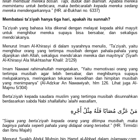
telah membuat mereka bosan. Tapi, duduk dan diamlah. Apabila mereka
memintamu untuk berbicara, maka berbicaralah kepada mereka sedang
mereka mendengarkannya.
” (HR. al-Bukhari no. 6337)
Membatasi ta’ziyah hanya tiga hari, apakah itu sunnah?
Ta’ziyah yang bahasa kita dikenal dengan melayat kepada ahlul mayyit
untuk menghibur mereka supaya bisa bersabar, dan sekaligus
mendo’akanya.
Menurut Imam Al-Khirasyi di dalam syarahnya menulis, “Ta’ziyah, yaitu
menghibur orang yang tertimpa musibah dengan pahala-pahala yang
dijanjikan oleh Allah, sekaligus mendo’akan mereka dan mayitnya” (Syarh
Al-Khirasyi Ala Mukhtashar Khalil: 2/129)
Imam Nawawi
rahimahullah
mengatakan, “Yaitu memotivasi orang yang
tertimpa musibah agar lebih bersabar, dan meghiburnya supaya
melupakannya, meringankan tekanan kesedihan dan himpitan musibah
yang menimpanya” (Al-Adzkar An Nawawiyah, hlm 126. Lihat juga Al-
Majmu 5/304)
Berta’ziyah kepada saudara muslim yang tertimpa musibah disunnahkan
berdasarkan sabda Nabi
shallallahu 'alaihi wasallam
,
مَنْ عَزَّى مُصَابًا فَلَهُ مِثْلُ أَجْرِهِ
“
Siapa yang berta’ziyah kepada orang yang ditimpa musibah, maka
baginya pahala seperti pahala yang didapat orang tersebut.
” (HR. Tirmidzi
dan Ibnu Majah)
Menurut Syaikh Abdul Muhsin bin Hamd al-Abbad dalam
islamway.com
,