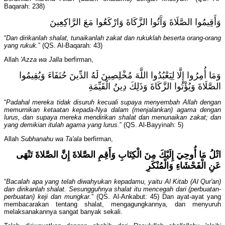
Baqarah: 238)
وَأَقِيمُوا الصَّلَاةَ وَآَتُوا الزَّكَاةَ وَارْكَعُوا مَعَ الرَّاكِعِينَ
“
Dan dirikanlah shalat, tunaikanlah zakat dan rukuklah beserta orang-orang
yang rukuk.
” (QS. Al-Baqarah: 43)
Allah
'Azza wa Jalla
berfirman,
وَمَا أُمِرُوا إِلَّا لِيَعْبُدُوا اللَّهَ مُخْلِصِينَ لَهُ الدِّينَ حُنَفَاءَ وَيُقِيمُوا
الصَّلَاةَ وَيُؤْتُوا الزَّكَاةَ وَذَلِكَ دِينُ الْقَيِّمَةِ
“
Padahal mereka tidak disuruh kecuali supaya menyembah Allah dengan
memurnikan ketaatan kepada-Nya dalam (menjalankan) agama dengan
lurus, dan supaya mereka mendirikan shalat dan menunaikan zakat; dan
yang demikian itulah agama yang lurus.
” (QS. Al-Bayyinah: 5)
Allah
Subhanahu wa Ta'ala
berfirman,
اتْلُ مَا أُوحِيَ إِلَيْكَ مِنَ الْكِتَابِ وَأَقِمِ الصَّلاةَ إِنَّ الصَّلاةَ تَنْهَى
عَنِ الْفَحْشَاءِ وَالْمُنْكَرِ
“
Bacalah apa yang telah diwahyukan kepadamu, yaitu Al Kitab (Al Qur'an)
dan dirikanlah shalat. Sesungguhnya shalat itu mencegah dari (perbuatan-
perbuatan) keji dan mungkar.
” (QS. Al-Ankabut: 45) Dan ayat-ayat yang
membacarakan tentang shalat, mengagungkannya, dan menyuruh
melaksanakannya sangat banyak sekali.