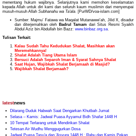
menentang hukum wajibnya. Selanjutnya kami memohon keselamatan
kepada Allah untuk diri kami dan seluruh kaum muslimin dari menyerupai
musuh-musuh Allah
Subhanahu wa Ta'ala
. [PurWD/voa-islam.com]
Sumber: Majmu’ Fatawa wa Maqalat Mutanawwi’ah, Jilid X, disadur
dan diterjemahkan oleh
Badrul Tamam
dari Situs Resmi Syaikh
Abdul Aziz bin Abdullah bin Bazz:
www.binbaz.org.sa
.
Tulisan Terkait:
Kalau Sudah Tahu Kedudukan Shalat, Masihkan akan
Meremehkannya!
Shalat Adalah Tiang Utama Islam
Bersuci Adalah Separoh Iman & Syarat Sahnya Shalat
Saat Hujan, Wajibkah Shalat Berjamaah di Masjid?
Wajibkah Shalat Berjamaah?
latest
news
Dilarang Duduk Habwah Saat Dengarkan Khutbah Jumat
Selasa – Kamis: Jadwal Puasa Ayyamul Bidh Shafar 1448 H
10 Tempat Terlarang untuk Mendirikan Shalat
Tetesan Air Wudhu Menggugurkan Dosa
Jadwal Puasa Tasu'a dan 'Asyura 1448 H.: Rabu dan Kamis Pekan