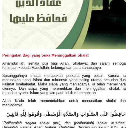
Peringatan Bagi yang Suka Meninggalkan Shalat
Alhamdulillah, sehala puji bagi Allah. Shalawat dan salam semoga
terlimpah kepada Rasulullah, kelaurga dan para sahabatnya.
Sesungguhnya shalat merupakan perkara yang besar. Karena ia
merupakan tiang Islam dan rukunnya yang paling utama sesudah dua
kalimat syahahadat. Maka siapa yang menjaganya, ia telah memelihara
diennya. Dan siapa yang meremehkan dan meninggalkan shalat, ia
terhadap syariat Islam yang lain pasti lebih meremehkan.
Allah Ta’ala telah memerintahkan untuk menunaikan shalat dan
menjaganya.
حَافِظُوا عَلَى الصَّلَوَاتِ وَالصَّلَاةِ الْوُسْطَى وَقُومُوا لِلَّهِ قَانِتِينَ
“
Peliharalah segala shalat (mu), dan (peliharalah) shalat wusthaa.
Berdirilah karena Allah (dalam shalatmu) dengan khusyuk.
” (QS. Al-