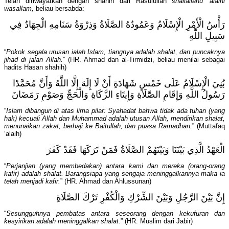
Telah diriwayatkan dengan shahih dari Rasulullah
shallallahu 'alaihi
wasallam,
beliau bersabda:
رَأْسُ الْأَمْرِ الْإِسْلَامُ وَعَمُودُهُ الصَّلَاةُ وَذِرْوَةُ سَنَامِهِ الْجِهَادُ فِي
سَبِيلِ اللَّهِ
“
Pokok segala urusan ialah Islam, tiangnya adalah shalat, dan puncaknya
jihad di jalan Allah.
” (HR. Ahmad dan al-Tirmidzi, beliau menilai sebagai
hadits Hasan shahih)
بُنِيَ الْإِسْلَامُ عَلَى خَمْسٍ شَهَادَةِ أَنْ لَا إِلَهَ إِلَّا اللَّهُ وَأَنَّ مُحَمَّدًا
رَسُولُ اللَّهِ وَإِقَامِ الصَّلَاةِ وَإِيتَاءِ الزَّكَاةِ وَالْحَجِّ وَصَوْمِ رَمَضَانَ
“
Islam dibangun di atas lima pilar: Syahadat bahwa tidak ada tuhan (yang
hak) kecuali Allah dan Muhammad adalah utusan Allah, mendirikan shalat,
menunaikan zakat, berhaji ke Baitullah, dan puasa Ramadhan.
” (Muttafaq
‘alaih)
الْعَهْدُ الَّذِي بَيْنَنَا وَبَيْنَهُمْ الصَّلَاةُ فَمَنْ تَرَكَهَا فَقَدْ كَفَرَ
“
Perjanjian (yang membedakan) antara kami dan mereka (orang-orang
kafir) adalah shalat. Barangsiapa yang sengaja meninggalkannya maka ia
telah menjadi kafir.
” (HR. Ahmad dan Ahlussunan)
إِنَّ بَيْنَ الرَّجُلِ وَبَيْنَ الشِّرْكِ وَالْكُفْرِ تَرْكَ الصَّلَاةِ
“
Sesungguhnya pembatas antara seseorang dengan kekufuran dan
kesyirikan adalah meninggalkan shalat.
” (HR. Muslim dari Jabir)