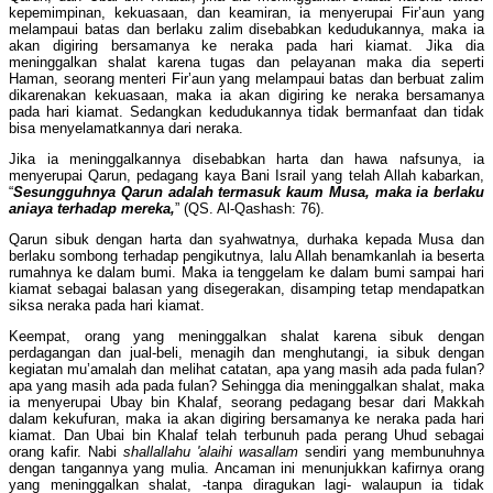
kepemimpinan, kekuasaan, dan keamiran, ia menyerupai Fir’aun yang
melampaui batas dan berlaku zalim disebabkan kedudukannya, maka ia
akan digiring bersamanya ke neraka pada hari kiamat. Jika dia
meninggalkan shalat karena tugas dan pelayanan maka dia seperti
Haman, seorang menteri Fir’aun yang melampaui batas dan berbuat zalim
dikarenakan kekuasaan, maka ia akan digiring ke neraka bersamanya
pada hari kiamat. Sedangkan kedudukannya tidak bermanfaat dan tidak
bisa menyelamatkannya dari neraka.
Jika ia meninggalkannya disebabkan harta dan hawa nafsunya, ia
menyerupai Qarun, pedagang kaya Bani Israil yang telah Allah kabarkan,
“
Sesungguhnya Qarun adalah termasuk kaum Musa, maka ia berlaku
aniaya terhadap mereka,
” (QS. Al-Qashash: 76).
Qarun sibuk dengan harta dan syahwatnya, durhaka kepada Musa dan
berlaku sombong terhadap pengikutnya, lalu Allah benamkanlah ia beserta
rumahnya ke dalam bumi. Maka ia tenggelam ke dalam bumi sampai hari
kiamat sebagai balasan yang disegerakan, disamping tetap mendapatkan
siksa neraka pada hari kiamat.
Keempat, orang yang meninggalkan shalat karena sibuk dengan
perdagangan dan jual-beli, menagih dan menghutangi, ia sibuk dengan
kegiatan mu’amalah dan melihat catatan, apa yang masih ada pada fulan?
apa yang masih ada pada fulan? Sehingga dia meninggalkan shalat, maka
ia menyerupai Ubay bin Khalaf, seorang pedagang besar dari Makkah
dalam kekufuran, maka ia akan digiring bersamanya ke neraka pada hari
kiamat. Dan Ubai bin Khalaf telah terbunuh pada perang Uhud sebagai
orang kafir. Nabi
shallallahu 'alaihi wasallam
sendiri yang membunuhnya
dengan tangannya yang mulia. Ancaman ini menunjukkan kafirnya orang
yang meninggalkan shalat, -tanpa diragukan lagi- walaupun ia tidak