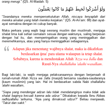
orang merugi.
” (QS. Al-Maidah: 5)
وَلَوْ أَشْرَكُوا لَحَبِطَ عَنْهُمْ مَا كَانُوا يَعْمَلُونَ
“
Seandainya mereka mempersekutukan Allah, niscaya lenyaplah dari
mereka amalan yang telah mereka kerjakan.
” (QS. Al-An’am: 88) dan ayat-
ayat semakna dengan ini cukup banyak.
Maka perkara yang wajib bagi seorang muslim dan muslimah, menjaga
shalat lima kali sehari semalam sesuai dengan waktunya, saling berpesan
dengan hal itu, dan memperingatkan orang yang meninggalkan dan
meremehkannya, atau yang hanya meninggalkan sebagiannya.
Adapun jika menentang wajibnya shalat, maka ia dikafirkan
berdasarkan ijma’ para ulama walaupun ia tetap shalat.
Sebabnya, karena ia mendustakan Allah
'Azza wa Jalla
dan
Rasul-Nya
shallallahu 'alaihi wasallam
.
Bagi laki-laki, ia wajib menjaga pelaksanaannya dengan berjamaah di
rumah-rumah Allah
'Azza wa Jalla
(masjid) bersama saudara-saudaranya
(kaum muslimin) yang lain. Hal ini berdasarkan sabda Nabi
shallallahu
'alaihi wasallam
,
“
Siapa yang mendengar adzan lalu tidak mendatanginya maka tidak ada
shalat baginya kecuali karena ada udzur.
” Dikatakan kepada Ibnu Abbas
radhiyallahu 'anhuma
, “Apa yang dimaksud udzur?” Beliau menjawab,
“
Takut dan sakit.
”