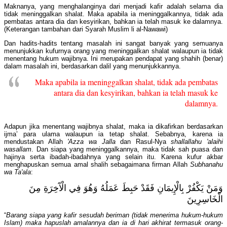
Maknanya, yang menghalanginya dari menjadi kafir adalah selama dia
tidak meninggalkan shalat. Maka apabila ia meninggalkannya, tidak ada
pembatas antara dia dan kesyirikan, bahkan ia telah masuk ke dalamnya.
(Keterangan tambahan dari Syarah Muslim li al-Nawawi)
Dan hadits-hadits tentang masalah ini sangat banyak yang semuanya
menunjukkan kufurnya orang yang meninggalkan shalat walaupun ia tidak
menentang hukum wajibnya. Ini merupakan pendapat yang shahih (benar)
dalam masalah ini, berdasarkan dalil yang menunjukkannya.
Maka apabila ia meninggalkan shalat, tidak ada pembatas
antara dia dan kesyirikan, bahkan ia telah masuk ke
dalamnya.
Adapun jika menentang wajibnya shalat, maka ia dikafirkan berdasarkan
ijma’ para ulama walaupun ia tetap shalat. Sebabnya, karena ia
mendustakan Allah
'Azza wa Jalla
dan Rasul-Nya
shallallahu 'alaihi
wasallam
. Dan siapa yang meninggalkannya, maka tidak sah puasa dan
hajinya serta ibadah-ibadahnya yang selain itu. Karena kufur akbar
menghapuskan semua amal shalih sebagaimana firman Allah
Subhanahu
wa Ta'ala
:
وَمَنْ يَكْفُرْ بِالْإِيمَانِ فَقَدْ حَبِطَ عَمَلُهُ وَهُوَ فِي الْآَخِرَةِ مِنَ
الْخَاسِرِينَ
“
Barang siapa yang kafir sesudah beriman (tidak menerima hukum-hukum
Islam) maka hapuslah amalannya dan ia di hari akhirat termasuk orang-