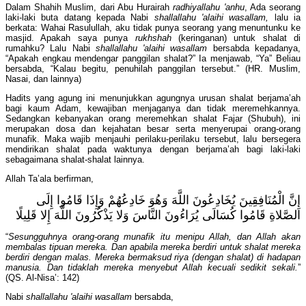
Dalam Shahih Muslim, dari Abu Hurairah
radhiyallahu 'anhu
, Ada seorang
laki-laki buta datang kepada Nabi
shallallahu 'alaihi wasallam,
lalu ia
berkata: Wahai Rasulullah, aku tidak punya seorang yang menuntunku ke
masjid. Apakah saya punya
rukhshah
(keringanan) untuk shalat di
rumahku? Lalu Nabi
shallallahu 'alaihi wasallam
bersabda kepadanya,
“Apakah engkau mendengar panggilan shalat?” Ia menjawab, “Ya” Beliau
bersabda, “Kalau begitu, penuhilah panggilan tersebut.” (HR. Muslim,
Nasai, dan lainnya)
Hadits yang agung ini menunjukkan agungnya urusan shalat berjama’ah
bagi kaum Adam, kewajiban menjaganya dan tidak meremehkannya.
Sedangkan kebanyakan orang meremehkan shalat Fajar (Shubuh), ini
merupakan dosa dan kejahatan besar serta menyerupai orang-orang
munafik. Maka wajib menjauhi perilaku-perilaku tersebut, lalu bersegera
mendirikan shalat pada waktunya dengan berjama’ah bagi laki-laki
sebagaimana shalat-shalat lainnya.
Allah Ta’ala berfirman,
إِنَّ الْمُنَافِقِينَ يُخَادِعُونَ اللَّهَ وَهُوَ خَادِعُهُمْ وَإِذَا قَامُوا إِلَى
الصَّلاةِ قَامُوا كُسَالَى يُرَاءُونَ النَّاسَ وَلا يَذْكُرُونَ اللَّهَ إِلا قَلِيلًا
“
Sesungguhnya orang-orang munafik itu menipu Allah, dan Allah akan
membalas tipuan mereka. Dan apabila mereka berdiri untuk shalat mereka
berdiri dengan malas. Mereka bermaksud riya (dengan shalat) di hadapan
manusia. Dan tidaklah mereka menyebut Allah kecuali sedikit sekali.
”
(QS. Al-Nisa’: 142)
Nabi
shallallahu 'alaihi wasallam
bersabda,