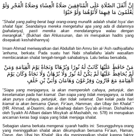
إِنَّ أَثْقَلَ الصَّلَاةِ عَلَى الْمُنَافِقِينَ صَلَاةُ الْعِشَاءِ وَصَلَاةُ الْفَجْرِ وَلَوْ
يَعْلَمُونَ مَا فِيهِمَا لَأَتَوْهُمَا وَلَوْ حَبْوًا
“
Shalat yang paling berat bagi orang-orang munafik adalah shalat Isya’ dan
shalat fajar. Seandainya mereka mengetahui apa yang ada di dalamnya
(pahalanya), pasti mereka akan mendatanginya walau dengan
merangkak.
” (Bukhari dan Ahlussunan, dan ini merupakan hadits yang
disepakati keshahihannya)
Imam Ahmad meriwayatkan dari Abdullah bin Amru bin al-‘Ash
radhiyallahu
'anhuma
, berkata: Pada suatu hari Nabi
shallallahu 'alaihi wasallam
membicarakan shalat tengah-tengah sahabatnya. Lalu beliau bersabda,
مَنْ حَافَظَ عَلَيْهَا كَانَتْ لَهُ نُورًا وَبُرْهَانًا وَنَجَاةً يَوْمَ الْقِيَامَةِ وَمَنْ
لَمْ يُحَافِظْ عَلَيْهَا لَمْ يَكُنْ لَهُ نُورٌ وَلَا بُرْهَانٌ وَلَا نَجَاةٌ وَكَانَ يَوْمَ
الْقِيَامَةِ مَعَ قَارُونَ وَفِرْعَوْنَ وَهَامَانَ وَأُبَيِّ بْنِ خَلَفٍ
“
Siapa yang menjaganya, ia akan memperoleh cahaya, petunjuk, dan
keselamatan pada hari kiamat. Dan siapa yang tidak menjaganya, ia tidak
akan punya cahaya, petunjuk, dan tidak selamat. Dan kelak pada hari
kiamat ia akan bersama Qarun, Fir’aun, Hamman, dan Ubay bin Khalaf.
”
(HR. Ahmad, al-Daarimi, dan al-baihaqi dalam Syu’ab al-Iman. Dishaihkan
oleh Syaikh Al-Albani dalam Misykah al-Mashabih, no. 578) ini merupakan
ancaman keras bagi siapa yang tidak menjaga shalat.
Sebagian ulama berkata mengenai
syarah
hadits ini: Sesungguhnya orang
yang meninggalkan shalat akan dikumpulkan bersama Fir’aun, Haman,
Qarun, dan Ubai bin Khalaf; jika dia meninggalkan shalat karena faktor