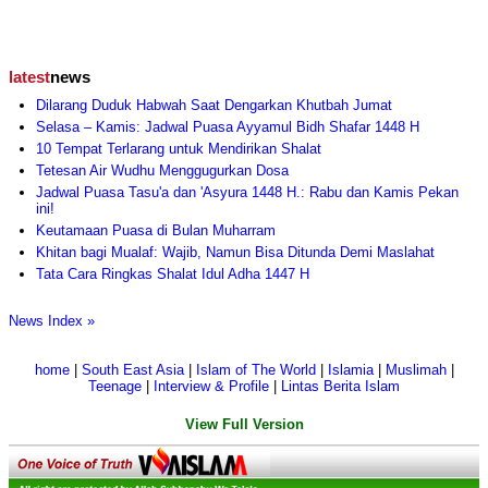
latest
news
Dilarang Duduk Habwah Saat Dengarkan Khutbah Jumat
Selasa – Kamis: Jadwal Puasa Ayyamul Bidh Shafar 1448 H
10 Tempat Terlarang untuk Mendirikan Shalat
Tetesan Air Wudhu Menggugurkan Dosa
Jadwal Puasa Tasu'a dan 'Asyura 1448 H.: Rabu dan Kamis Pekan
ini!
Keutamaan Puasa di Bulan Muharram
Khitan bagi Mualaf: Wajib, Namun Bisa Ditunda Demi Maslahat
Tata Cara Ringkas Shalat Idul Adha 1447 H
News Index »
home
|
South East Asia
|
Islam of The World
|
Islamia
|
Muslimah
|
Teenage
|
Interview & Profile
|
Lintas Berita Islam
View Full Version