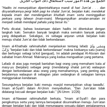
الجمعَ بين هذه الأمور سببٌ لاستحقاق ذلك الثواب الجزيل
“
Hadits ini menunjukkan diperintahkanya mandi di hari Jum’at . . . dan
disyariatkannya pergi lebih pagi ke shalat Jum’at, berjalan kaki, mendekat
kepada imam dan mendengarkan khutbah imam serta meninggalkan
perkara yang lahwun (main-main). Mengumpulkan amalan-amalan ini
menjadi sebab mendapat pahala yang besar itu.
”
Perlu dicatat, bahwa keutamaan dalam hadits ini ditentukan dengan
langkah kaki. Semakin banyak langkah maka semakin banyak pahala
yang didapatkan. Sekaligus, ini sebagai anjuran untuk berjalan kaki
menuju shalat Jum’at dan tidak berkendaraan.
Imam al-Khathabi
rahimahullah
menjelaskan tentang lafadz وَمَشَى وَلَمْ
يَرْكَبْ “berjalan kaki dan tidak berkendaraan” makna keduanya satu (sama)
dan berfungsi sebagi ta’kid (penguat), Ini adalah pendapat Al-Atsram dari
sahabat Imam Ahmad. Maknanya yang kedua menguatkan yang pertama.
Lafadz di atas juga menjadi bantahan bagi orang yang memahami kata
al
masy-yu
(berjalan) sebagai pergi (mendatangi shalat jum’at) walaupun
dengan berkendaraan atau orang yang memahaminya, yang penting ada
berjalannya walaupun di sebagian jalan sedangkan di sebagian lainnya
menggunakan kendaraan.
Sesunguhnya berjalan kaki menuju masjid menunjukkan sikap tawadlu’.
Imam al-Syafi’i dalam Al-Umm menyebutkan, “Dan Jum’atan tidak
didatangi kecuali dengan berjalan kaki.” (Al-Umm: 1/226)
Imam al-Nawawi
rahimahullah
berkata, “Imam al-Syafi’i dan para
pengikutnya serta yang lainnya bersepakat disunnahkan menuju Jum’atan
dengan berjalan kaki dan tidak menunggang sesuatu dalam perjalanannya