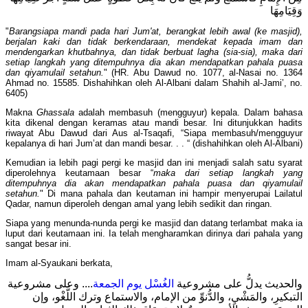
وَقِيَامِهَا
"
Barangsiapa mandi pada hari Jum'at, berangkat lebih awal (ke masjid),
berjalan kaki dan tidak berkendaraan, mendekat kepada imam dan
mendengarkan khutbahnya, dan tidak berbuat lagha (sia-sia), maka dari
setiap langkah yang ditempuhnya dia akan mendapatkan pahala puasa
dan qiyamulail setahun.
" (HR. Abu Dawud no. 1077, al-Nasai no. 1364
Ahmad no. 15585. Dishahihkan oleh Al-Albani dalam Shahih al-Jami’, no.
6405)
Makna
Ghassala
adalah membasuh (mengguyur) kepala. Dalam bahasa
kita dikenal dengan keramas atau mandi besar. Ini ditunjukkan hadits
riwayat Abu Dawud dari Aus al-Tsaqafi, “Siapa membasuh/mengguyur
kepalanya di hari Jum’at dan mandi besar. . . “ (dishahihkan oleh Al-Albani)
Kemudian ia lebih pagi pergi ke masjid dan ini menjadi salah satu syarat
diperolehnya keutamaan besar “
maka dari setiap langkah yang
ditempuhnya dia akan mendapatkan pahala puasa dan qiyamulail
setahun.
" Di mana pahala dan keutaman ini hampir menyerupai Lailatul
Qadar, namun diperoleh dengan amal yang lebih sedikit dan ringan.
Siapa yang menunda-nunda pergi ke masjid dan datang terlambat maka ia
luput dari keutamaan ini. Ia telah mengharamkan dirinya dari pahala yang
sangat besar ini.
Imam al-Syaukani berkata,
والحديث يدلُّ على مشروعية
الغُسْل يوم الجمعة
.... وعلى مشروعية
التبكيرِ، والمَشْيِ، والدُّنوِّ من الإمام، والاستماع وترك اللَّغْو، وإن