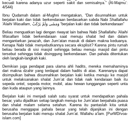
kecuali karena adanya uzur seperti sakit dan semisalnya.” (Al-Majmu’:
4/544)
Ibnu Qudamah dalam al-Mughni mengatakan, “Dan disunnahkan untuk
berjalan kaki dan tidak berkendaraan berdasarkan sabda Nabi
Shallallahu
'Alaihi Wasallam
, وَمَشَى وَلَمْ يَرْكَبْ “berjalan kaki dan tidak berkendaraan”
Beliau menguatkan lagi dengan riwayat lain bahwa Nabi
Shallallahu 'Alaihi
Wasallam
tidak berkendaraan saat menuju shalat Ied dan dalam
mengantarkan janazah, dan Jum’atan masuk di dalam makna keduanya.
Kenapa Nabi tidak menyebutkannya secara eksplisit? Karena pintu rumah
beliau berada di sisi masjid sehingga beliau menuju masjid dari pintu
tersebut sehingga tidak disinggung berkendaraan. Dan pahala ditentukan
oleh langkah-langkah kaki.
Demikian juga pendapat para ulama ahli hadits, mereka memahaminya
dari makna dzahir yang terdapat dalam hadits di atas. Karenanya dapat
disimpulkan bahwa disunnahkan berjalan kaki ketika menuju ke masjid
untuk melaksanakan shalat Jum’at dan tidak naik kendaraan baik itu
sepeda ontel, sepeda motor, mobil, atau hewan tunggangan seperti unta
dan kuda ataupun yang lainnya.
Berjalan kaki ini menjadi salah satu syarat untuk mendapatkan pahala
besar, yaitu dijadikan setiap langkah menuju ke Jum’atan berpahala puasa
dan shalat malam selama setahun. Karena itu pantaslah kita untuk
berusaha menggapai pahala besar yang telah dijanjikan ini dengan
berusaha berjalan kaki menuju shalat Jum’at. Wallahu a’lam. [PurWD/voa-
islam.com]