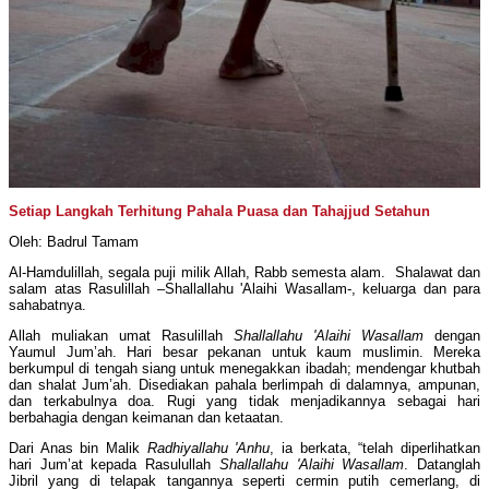
Setiap Langkah Terhitung Pahala Puasa dan Tahajjud Setahun
Oleh: Badrul Tamam
Al-Hamdulillah, segala puji milik Allah, Rabb semesta alam. Shalawat dan
salam atas Rasulillah –Shallallahu 'Alaihi Wasallam-, keluarga dan para
sahabatnya.
Allah muliakan umat Rasulillah
Shallallahu 'Alaihi Wasallam
dengan
Yaumul Jum’ah. Hari besar pekanan untuk kaum muslimin. Mereka
berkumpul di tengah siang untuk menegakkan ibadah; mendengar khutbah
dan shalat Jum’ah. Disediakan pahala berlimpah di dalamnya, ampunan,
dan terkabulnya doa. Rugi yang tidak menjadikannya sebagai hari
berbahagia dengan keimanan dan ketaatan.
Dari Anas bin Malik
Radhiyallahu 'Anhu
, ia berkata, “telah diperlihatkan
hari Jum’at kepada Rasulullah
Shallallahu 'Alaihi Wasallam
. Datanglah
Jibril yang di telapak tangannya seperti cermin putih cemerlang, di