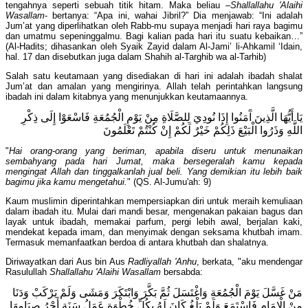
tengahnya seperti sebuah titik hitam. Maka beliau –
Shallallahu 'Alaihi
Wasallam
- bertanya: “Apa ini, wahai Jibril?” Dia menjawab: “Ini adalah
Jum’at yang diperlihatkan oleh Rabb-mu supaya menjadi hari raya bagimu
dan umatmu sepeninggalmu. Bagi kalian pada hari itu suatu kebaikan…”
(Al-Hadits; dihasankan oleh Syaik Zayid dalam Al-Jami’ li-Ahkamil ‘Idain,
hal. 17 dan disebutkan juga dalam Shahih al-Targhib wa al-Tarhib)
Salah satu keutamaan yang disediakan di hari ini adalah ibadah shalat
Jum’at dan amalan yang mengirinya. Allah telah perintahkan langsung
ibadah ini dalam kitabnya yang menunjukkan keutamaannya.
يَا أَيُّهَا الَّذِينَ آَمَنُوا إِذَا نُودِيَ لِلصَّلَاةِ مِنْ يَوْمِ الْجُمُعَةِ فَاسْعَوْا إِلَى ذِكْرِ
اللَّهِ وَذَرُوا الْبَيْعَ ذَلِكُمْ خَيْرٌ لَكُمْ إِنْ كُنْتُمْ تَعْلَمُونَ
"
Hai orang-orang yang beriman, apabila diseru untuk menunaikan
sembahyang pada hari Jumat, maka bersegeralah kamu kepada
mengingat Allah dan tinggalkanlah jual beli. Yang demikian itu lebih baik
bagimu jika kamu mengetahui.
" (QS. Al-Jumu'ah: 9)
Kaum muslimin diperintahkan mempersiapkan diri untuk meraih kemuliaan
dalam ibadah itu. Mulai dari mandi besar, mengenakan pakaian bagus dan
layak untuk ibadah, memakai parfum, pergi lebih awal, berjalan kaki,
mendekat kepada imam, dan menyimak dengan seksama khutbah imam.
Termasuk memanfaatkan berdoa di antara khutbah dan shalatnya.
Diriwayatkan dari Aus bin Aus
Radliyallah 'Anhu
, berkata, "aku mendengar
Rasulullah
Shallallahu 'Alaihi Wasallam
bersabda:
مَنْ غَسَّلَ يَوْمَ الْجُمُعَةِ وَاغْتَسَلَ ثُمَّ بَكَّرَ وَابْتَكَرَ وَمَشَى وَلَمْ يَرْكَبْ وَدَنَا
مِنْ الْإِمَامِ فَاسْتَمَعَ وَلَمْ يَلْغُ كَانَ لَهُ بِكُلِّ خُطْوَةٍ عَمَلُ سَنَةٍ أَجْرُ صِيَامِهَا