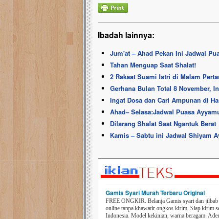
Ibadah lainnya:
Jum'at – Ahad Pekan Ini Jadwal Pu
Tahan Menguap Saat Shalat!
2 Rakaat Suami Istri di Malam Pert
Gerhana Bulan Total 8 November, In
Ingat Dosa dan Cari Ampunan di Ha
Ahad– Selasa:Jadwal Puasa Ayyamul
Dilarang Shalat Saat Ngantuk Berat
Kamis – Sabtu ini Jadwal Shiyam 
Gamis Syari Murah Terbaru Original
FREE ONGKIR. Belanja Gamis syari dan jilbab t
online tanpa khawatir ongkos kirim. Siap kirim s
Indonesia. Model kekinian, warna beragam. Ad