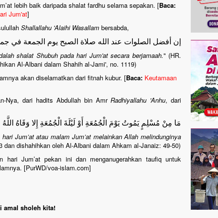
um’at lebih baik daripada shalat fardhu selama sepakan. [
Baca:
ri Jum'at
]
sulullah
Shallallahu 'Alaihi Wasallam
bersabda,
إن أفضل الصلوات عند الله صلاة الصبح يوم الجمعة في جم
dalah shalat Shubuh pada hari Jum'at secara berjamaah.
" (HR.
hikan Al-Albani dalam Shahih al-Jami', no. 1119)
amnya akan diselamatkan dari fitnah kubur. [
Baca:
Keutamaan
an-Nya, dari hadits Abdullah bin Amr
Radhiyallahu 'Anhu
, dari
مَا مِنْ مُسْلِمٍ يَمُوتُ يَوْمَ الْجُمُعَةِ أَوْ لَيْلَةَ الْجُمُعَةِ إِلا وَقَاهُ اللَّهُ فِت
 hari Jum’at atau malam Jum’at melainkan Allah melindunginya
043 dan dishahihkan oleh Al-Albani dalam Ahkam al-Janaiz: 49-50)
 hari Jum’at pekan ini dan menganugerahkan taufiq untuk
alamnya. [PurWD/voa-islam.com]
 amal sholeh kita!