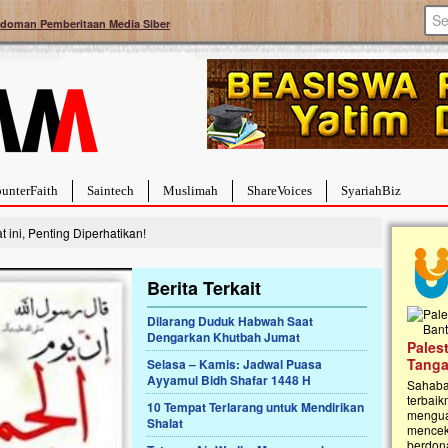
doman Pemberitaan Media Siber
unterFaith
Saintech
Muslimah
ShareVoices
SyariahBiz
ini, Penting Diperhatikan!
Berita Terkait
Dilarang Duduk Habwah Saat
Dengarkan Khutbah Jumat
a Hebat Sembuh Dari
Pales
arah
Tanga
Selasa – Kamis: Jadwal Puasa
Ayyamul Bidh Shafar 1448 H
dipenuhi dengan
Sahaba
erat. Meskipun baru
terbaik
10 Tempat Terlarang untuk Mendirikan
ayi yang imut ini harus
mengua
Shalat
g dahsyat, yaitu tumor
mencek
an...
berdona