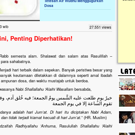
Tetesan Air Wudhu Menggugurkan
Dosa
Lima Tahun Mangkrak, Masjid di
Pelosok ini Mengenaskan. Ayo Bantu.!!
Nasib masjid di Kampung Cilumbu ini sungguh
3 wib
27.551 views
mengenaskan. Lima tahun mangkrak, kini nyaris
tak berbentuk masjid, dipenuhi rumput liar,
ni, Penting Diperhatikan!
berlumut, dan menghitam terpapar panas dan
hujan....
h, Rabb semesta alam. Shalawat dan salam atas Rasulillah –
n para sahabatnya.
enjadi hari terbaik dalam sepekan. Banyak peristiwa besar yang
a banyak keutamaan diletakkan di dalamnya seperti amal ibadah
, ampunan dosa, dan waktu mustajab untuk berdoa.
hwasanya Nabi
Shallallahu 'Alaihi Wasallam
bersabda,
خيرُ يومٍ طلعت عليه الشَّمس يومُ الجمعة؛ فيه خُلق آدم، وفيه أ
تقوم الساعة إلا في يوم الجمعة
adanya adalah hari Jum’at. Di hari itu diciptakan Nabi Adam,
an tidak terjadi kiamat kecuali di hari Jum’at.
” (HR. Muslim)
udzaifah
Radhiyallahu 'Anhuma
, Rasulullah
Shallallahu 'Alaihi