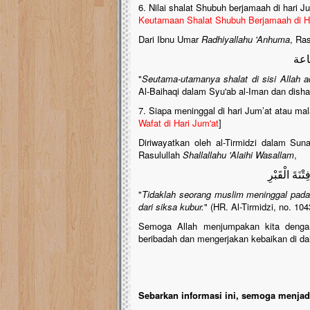
6. Nilai shalat Shubuh berjamaah di hari J
Keutamaan Shalat Shubuh Berjamaah di Ha
Dari Ibnu Umar
Radhiyallahu 'Anhuma
, Ra
اعة
"
Seutama-utamanya shalat di sisi Allah a
Al-Baihaqi dalam Syu'ab al-Iman dan disha
7. Siapa meninggal di hari Jum’at atau mal
Wafat di Hari Jum'at
]
Diriwayatkan oleh al-Tirmidzi dalam Sun
Rasulullah
Shallallahu 'Alaihi Wasallam
,
ْنَةَ الْقَبْرِ
"
Tidaklah seorang muslim meninggal pada
dari siksa kubur.
" (HR. Al-Tirmidzi, no. 1
Semoga Allah menjumpakan kita dengan
beribadah dan mengerjakan kebaikan di d
Sebarkan informasi ini, semoga menjadi