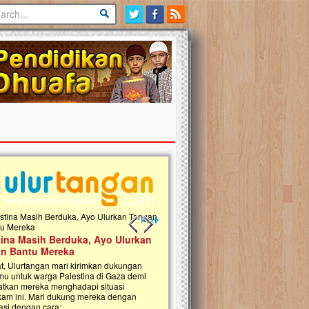
Previous slide
Next slide
tina Masih Berduka, Ayo Ulurkan
Open Donasi Wakaf Pembangu
n Bantu Mereka
Rumah Qur'an & TK Islam Terp
t, Ulurtangan mari kirimkan dukungan
Najjah di Jonggol
mu untuk warga Palestina di Gaza demi
tkan mereka menghadapi situasi
Saat ini, Ulurtangan bersama Yayasan 
am ini. Mari dukung mereka dengan
Najjahtul Islam Jonggol sedang merintis
si dengan cara:...
pembangunan Rumah Qur’an dan Tama