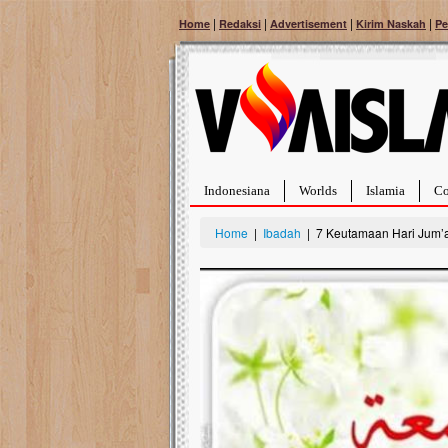
|
|
|
|
Home
Redaksi
Advertisement
Kirim Naskah
Pe
Indonesiana
Worlds
Islamia
Co
Home
|
Ibadah
| 7 Keutamaan Hari Jum’at 
Bantu Naura, Balit
Tumor Pembuluh D
Hidup Naura Salsabila 
rintangan yang sangat b
berusia sepuluh bulan, b
menghadapi penyakit yan
pembuluh darah berukur