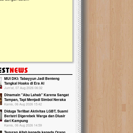
kanak Islam Terpadu (TKIT) An Najjah d
Gedung Majelis Taklim di Jonggol,...
MUI DKI: Tabayyun Jadi Benteng
Tangkal Hoaks di Era AI
Jum'at, 07 Aug 2026 06:32
Dinamain ''Abu Lahab'' Karena Sangat
Tampan, Tapi Menjadi Simbol Neraka
Kamis, 06 Aug 2026 15:42
Diduga Terlibat Aktivitas LGBT, Suami
Beristri Digerebek Warga dan Diusir
dari Kampung
Kamis, 06 Aug 2026 14:59
Teguran Allah kepada kepada Orang