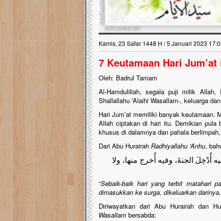
Kamis, 23 Safar 1448 H / 5 Januari 2023 17:0
7 Keutamaan Hari Jum’at i
Oleh: Badrul Tamam
Al-Hamdulillah, segala puji milik Alla
Shallallahu 'Alaihi Wasallam-, keluarga da
Hari Jum’at memiliki banyak keutamaan. M
Allah ciptakan di hari itu. Demikian pul
khusus di dalamnya dan pahala berlimpah
Dari Abu Hurairah
Radhiyallahu 'Anhu
, ba
ُدْخِلَ الجنةَ، وفيه أُخرج منها، ولا
“
Sebaik-baik hari yang terbit matahari p
dimasukkan ke surga, dikeluarkan darinya, d
Diriwayatkan dari Abu Hurairah dan H
Wasallam
bersabda: