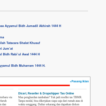
asa Ayyamul Bidh Jumadil Akhirah 1444 H
ama
ilah Tatacara Shalat Khusuf
ri Jum’at
 Bidh Rabi’ul Awal 1444 H
Ayyamul Bidh Muharram 1444 H.
+Pasang iklan
Dicari, Reseller & Dropshipper Tas Online
erbaru via
Mau penghasilan tambahan? Yuk jadi reseller tas TBMR.
eluruh
Tanpa modal, bisa dikerjakan siapa saja dari rumah atau di
em dan
waktu senggang. Daftar sekarang dan dapatkan diskon