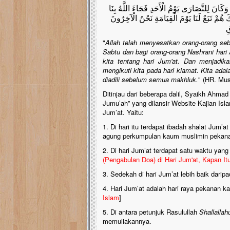
َكَانَ لِلنَّصَارَى يَوْمُ الْأَحَدِ فَجَاءَ اللَّهُ بِنَا
َ هُمْ تَبَعٌ لَنَا يَوْمَ الْقِيَامَةِ نَحْنُ الْآخِرُونَ
قِ
"
Allah telah menyesatkan orang-orang sebe
Sabtu dan bagi orang-orang Nashrani har
kita tentang hari Jum'at. Dan menjadik
mengikuti kita pada hari kiamat. Kita adal
diadili sebelum semua makhluk.
" (HR. Mus
Ditinjau dari beberapa dalil, Syaikh Ahmad
Jumu’ah” yang dilansir Website Kajian Is
Jum’at. Yaitu:
1. Di hari itu terdapat ibadah shalat Jum
agung perkumpulan kaum muslimin pekan
2. Di hari Jum’at terdapat satu waktu yang
(Pengabulan Doa) di Hari Jum'at, Kapan It
3. Sedekah di hari Jum’at lebih baik daripa
4. Hari Jum’at adalah hari raya pekanan k
Islam
]
5. Di antara petunjuk Rasulullah
Shallallah
memuliakannya.