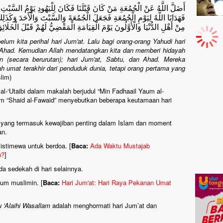
أَضَلَّ اللَّهُ عَنْ الْجُمُعَةِ مَنْ كَانَ قَبْلَنَا فَكَانَ لِلْيَهُودِ يَوْمُ السَّبْتِ و
فَهَدَانَا اللَّهُ لِيَوْمِ الْجُمُعَةِ فَجَعَلَ الْجُمُعَةَ وَالسَّبْتَ وَالْأَحَدَ وَكَذَلِك
مِنْ أَهْلِ الدُّنْيَا وَالْأَوَّلُونَ يَوْمَ الْقِيَامَةِ الْمَقْضِيُّ لَهُمْ قَبْلَ الْخَلَائِ
lum kita perihal hari Jum'at. Lalu bagi orang-orang Yahudi hari
i Ahad. Kemudian Allah mendatangkan kita dan memberi hidayah
an (secara berurutan); hari Jum'at, Sabtu, dan Ahad. Mereka
ah umat terakhir dari penduduk dunia, tetapi orang pertama yang
lim)
 al-‘Utaibi dalam makalah berjudul “Min Fadhaail Yaum al-
lam “Shaid al-Fawaid” menyebutkan beberapa keutamaan hari
’at yang termasuk kewajiban penting dalam Islam dan moment
an.
 istimewa untuk berdoa. [
Baca:
Ada Waktu Mustajab
u?
]
da sedekah di hari selainnya.
aum muslimin. [
Baca:
Hari Jum'at: Hari Raya Pekanan Umat
u 'Alaihi Wasallam
adalah menghormati hari Jum’at dan