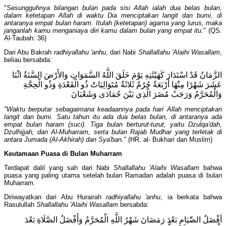
"
Sesungguhnya bilangan bulan pada sisi Allah ialah dua belas bulan,
dalam ketetapan Allah di waktu Dia menciptakan langit dan bumi, di
antaranya empat bulan haram. Itulah (ketetapan) agama yang lurus, maka
janganlah kamu menganiaya diri kamu dalam bulan yang empat itu.
" (QS.
Al-Taubah: 36)
Dari Abu Bakrah
radhiyallahu 'anhu
, dari Nabi
Shallallahu 'Alaihi Wasallam
,
beliau bersabda:
الزَّمَانُ قَدْ اسْتَدَارَ كَهَيْئَتِهِ يَوْمَ خَلَقَ اللَّهُ السَّمَوَاتِ وَالأَرْضَ السَّنَةُ اثْنَا
عَشَرَ شَهْرًا مِنْهَا أَرْبَعَةٌ حُرُمٌ ثَلاثَةٌ مُتَوَالِيَاتٌ ذُو الْقَعْدَةِ وَذُو الْحِجَّةِ
وَالْمُحَرَّمُ وَرَجَبُ مُضَرَ الَّذِي بَيْنَ جُمَادَى وَشَعْبَانَ
"Waktu berputar sebagaimana keadaannya pada hari Allah menciptakan
langit dan bumi. Satu tahun itu ada dua belas bulan, di antaranya ada
empat bulan haram (suci). Tiga bulan berturut-turut, yaitu Dzulqa'dah,
Dzulhijjah, dan Al-Muharram, serta bulan Rajab Mudhar yang terletak di
antara Jumada (Al-Akhirah) dan Sya'ban."
(HR. al- Bukhari dan Muslim)
Keutamaan Puasa di Bulan Muharram
Terdapat dalil yang sah dari Nabi
Shallallahu 'Alaihi Wasallam
bahwa
puasa yang paling utama setelah bulan Ramadan adalah puasa di bulan
Muharram.
Diriwayatkan dari Abu Hurairah
radhiyallahu 'anhu
, ia berkata bahwa
Rasulullah
Shallallahu 'Alaihi Wasallam
bersabda:
أفْضَلُ الصِّيَامِ بَعْدَ رَمَضَانَ شَهْرُ اللَّهِ الْمُحَرَّمُ وَأَفْضَلُ الصَّلَاةِ بَعْدَ