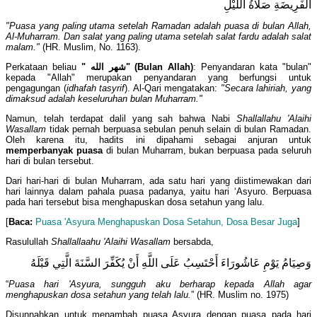
الْفَرِيضَةِ صَلَاةُ اللَّيْلِ
"Puasa yang paling utama setelah Ramadan adalah puasa di bulan Allah,
Al-Muharram. Dan salat yang paling utama setelah salat fardu adalah salat
malam."
(HR. Muslim, No. 1163).
Perkataan beliau
"
شهر الله
" (Bulan Allah)
: Penyandaran kata "bulan"
kepada "Allah" merupakan penyandaran yang berfungsi untuk
pengagungan (
idhafah tasyrif
). Al-Qari mengatakan:
"Secara lahiriah, yang
dimaksud adalah keseluruhan bulan Muharram."
Namun, telah terdapat dalil yang sah bahwa Nabi
Shallallahu 'Alaihi
Wasallam
tidak pernah berpuasa sebulan penuh selain di bulan Ramadan.
Oleh karena itu, hadits ini dipahami sebagai anjuran untuk
memperbanyak puasa
di bulan Muharram, bukan berpuasa pada seluruh
hari di bulan tersebut.
Dari hari-hari di bulan Muharram, ada satu hari yang diistimewakan dari
hari lainnya dalam pahala puasa padanya, yaitu hari ‘Asyuro. Berpuasa
pada hari tersebut bisa menghapuskan dosa setahun yang lalu.
[
Baca:
Puasa 'Asyura Menghapuskan Dosa Setahun, Dosa Besar Juga
]
Rasulullah
Shallallaahu 'Alaihi Wasallam
bersabda,
وَصِيَامُ يَوْمِ عَاشُورَاءَ أَحْتَسِبُ عَلَى اللَّهِ أَنْ يُكَفِّرَ السَّنَةَ الَّتِي قَبْلَهُ
“
Puasa hari 'Asyura, sungguh aku berharap kepada Allah agar
menghapuskan dosa setahun yang telah lalu.
” (HR. Muslim no. 1975)
Disunnahkan untuk menambah puasa Asyura dengan puasa pada hari