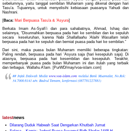
sebelumnya, yaitu tanggal sembilan Muharram yang dikenal dengan hari
Tasu’a. Tujuannya, untuk menyelisihi kebiasaan puasanya Yahudi dan
Nashrani.
[
Baca:
Mari Berpuasa Tasu'a & 'Asyura
]
Berkata Imam As-Syafi’i dan para sahabatnya, Ahmad, Ishaq dan
selainnya, “Disunnahkan berpuasa pada hari ke sembilan dan ke sepuluh
secara keseluruhan, karena Nabi
Shallallaahu 'Alaihi Wasallam
telah
berpuasa pada hari ke sepuluh dan berniat puasa pada hari ke sembilan.”
Dari sini, maka puasa bulan Muharram memiliki beberapa tingkatan:
Paling rendah, berpuasa pada hari ‘Asyura saja (hari kesepuluh saja). Di
atasnya, berpuasa pada hari kesembilan dan kesepuluh. Terakhir,
memperbanyak puasa pada bulan Muharram ini dan itulah yang terbaik
dan terbagus. Wallahu A’lam. [PurWD/may/voa-islam.com]
## Infak Dakwah Media
www.voa-islam.com
melalui Bank Muamalat, No.Rek:
34.7000.6141 a/n: Badrul Tamam, konfirmasi (087781227881)
latest
news
Dilarang Duduk Habwah Saat Dengarkan Khutbah Jumat
Selasa – Kamis: Jadwal Puasa Ayyamul Bidh Shafar 1448 H