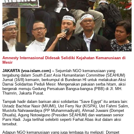
Amnesty Internasional Didesak Selidiki Kejahatan Kemanusiaan di
Mesir
JAKARTA (voa-islam.com) –
Sejumlah NGO kemanusiaan yang
tergabung dalam
South East Asia Humanitarian Committee
(SEAHUM)
Jumat (16/8) kemarin, berkumpul di Bunderan HI untuk melakukan Aksi
Damai Solidaritas Peduli Mesir. Mengenakan pakaian serba hitam, aksi
bergerak menuju Gedung Persatuan Bangsa-bangsa (PBB) di Jl. MH.
Thamrin, Jakarta Pusat.
Tampak hadir dalam barisan aksi solidaritas “Save Egypt” itu antara lain:
Ustadz Bachtiar Nasir (MIUMI), Ust Ferry Nur (KISPA), Ust Fahmi Salim,
Mustofa Nahrawardaya (PP Muhammadiyah), Ahmad Juwaini (Dompet
Dhuafa), Agung Notowiguno (Presiden SEAHUM) dan wartawan senior
Parni Hadi. Juga terlihat selebriti seperti Farhat Abas ikut dalam aksi
tersebut.
Adapun NGO kemanusiaan yang juga lembaga itu meliputi: Dompet