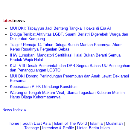
latest
news
MUI DKI: Tabayyun Jadi Benteng Tangkal Hoaks di Era AI
Diduga Terlibat Aktivitas LGBT, Suami Beristri Digerebek Warga dan
Diusir dari Kampung
Tragis! Remaja 14 Tahun Diduga Bunuh Mantan Pacarnya, Alarm
Keras Rusaknya Pergaulan Bebas
IHW Luruskan: Mandatori Sertifikasi Halal Bukan Berarti Semua
Produk Wajib Halal
KUII VIII Desak Pemerintah dan DPR Segera Bahas UU Pencegahan
dan Penanggulangan LGBTQ
MUI DKI Dorong Perlindungan Perempuan dan Anak Lewat Deklarasi
Bersama
Keberadaan PIHK Dilindungi Konstitusi
Warung di Tengah Makam Viral, Ulama Tegaskan Kuburan Muslim
Harus Dijaga Kehormatannya
News Index »
home
|
South East Asia
|
Islam of The World
|
Islamia
|
Muslimah
|
Teenage
|
Interview & Profile
|
Lintas Berita Islam