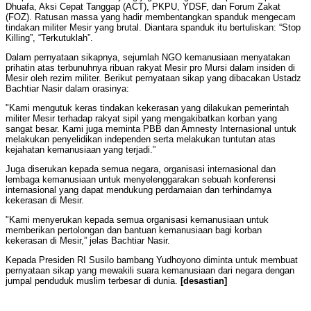
Dhuafa, Aksi Cepat Tanggap (ACT), PKPU, YDSF, dan Forum Zakat
(FOZ). Ratusan massa yang hadir membentangkan spanduk mengecam
tindakan militer Mesir yang brutal. Diantara spanduk itu bertuliskan: “Stop
Killing”, “Terkutuklah”.
Dalam pernyataan sikapnya, sejumlah NGO kemanusiaan menyatakan
prihatin atas terbunuhnya ribuan rakyat Mesir pro Mursi dalam insiden di
Mesir oleh rezim militer. Berikut pernyataan sikap yang dibacakan Ustadz
Bachtiar Nasir dalam orasinya:
"Kami mengutuk keras tindakan kekerasan yang dilakukan pemerintah
militer Mesir terhadap rakyat sipil yang mengakibatkan korban yang
sangat besar. Kami juga meminta PBB dan Amnesty Internasional untuk
melakukan penyelidikan independen serta melakukan tuntutan atas
kejahatan kemanusiaan yang terjadi.”
Juga diserukan kepada semua negara, organisasi internasional dan
lembaga kemanusiaan untuk menyelenggarakan sebuah konferensi
internasional yang dapat mendukung perdamaian dan terhindarnya
kekerasan di Mesir.
"Kami menyerukan kepada semua organisasi kemanusiaan untuk
memberikan pertolongan dan bantuan kemanusiaan bagi korban
kekerasan di Mesir,” jelas Bachtiar Nasir.
Kepada Presiden RI Susilo bambang Yudhoyono diminta untuk membuat
pernyataan sikap yang mewakili suara kemanusiaan dari negara dengan
jumpal penduduk muslim terbesar di dunia.
[desastian]