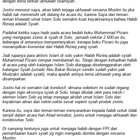
dengan tema terkait ukhuwah Islamiyah.
Justru menurut saya, akan lebih terjaga ukhuwah sesama Muslim itu jika
habib tak memenuhi utk datang ke acara itu, karena Saya dan teman-
teman khawatir umat Islam Solo semakin kuat keyakinannya bahwa Habib
Rizieq adalah Syiah.
Padahal ketika saya hadir pada acara bedah buku Muhammad Pizaro
yang mengupas zionis & syiah di Solo, jamaah sekitar 2.500-an itu,
beberapa di antaranya mempertanyakan, kenapa buku Pizaro itu juga
menampilkan komentar dari Habib Rizieq yang syiah.
Jadi rupanya para aktivis Islam di solo yakin Habib Rizieq adalah syiah.
Muhammad Pizaro sempat membantah itu. Tetapi dengan kehadiran habib
di acara yang oleh kalangan Islam Solo dianggap diselenggarakan oleh
kalangan Syiah (ustadz Abu Bakar Ba'asyir sendiri sudah yakin pak
Mudzakir adalah syiah), maka apalah artinya tema ukhuwah yang akan
disampaikan.
Justru hal ini semakin tak kondusif, dimana sebelum ini sudah tegang
dengan ingin eksisnya syiah di Solo, tetapi ditolak oleh para tokoh /
elemen Islam Solo yg tetap menjaga akidah umat Islam Solo dari
keyakinan aliran dan sekte-sekte sesat seperti syiah produk zionis.
Karena itu, saya dan teman-teman menyarankan kepada habib untuk tidak
tampil dalam acara hari Ahad tersebut, justru untuk menjaga ukhuwah dan
kondisivitas Solo.
Di samping tentunya juga untuk menjaga habib dengan FPI dari
pemanfaatan kaum syiah yg ingin mengadu domba dengan sesama
Muslim.