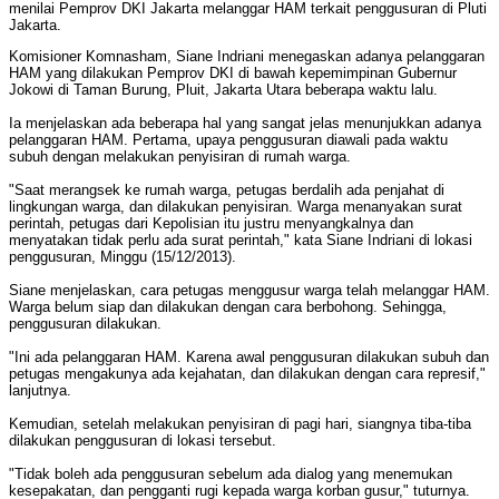
menilai Pemprov DKI Jakarta melanggar HAM terkait penggusuran di Pluti
Jakarta.
Komisioner Komnasham, Siane Indriani menegaskan adanya pelanggaran
HAM yang dilakukan Pemprov DKI di bawah kepemimpinan Gubernur
Jokowi di Taman Burung, Pluit, Jakarta Utara beberapa waktu lalu.
Ia menjelaskan ada beberapa hal yang sangat jelas menunjukkan adanya
pelanggaran HAM. Pertama, upaya penggusuran diawali pada waktu
subuh dengan melakukan penyisiran di rumah warga.
"Saat merangsek ke rumah warga, petugas berdalih ada penjahat di
lingkungan warga, dan dilakukan penyisiran. Warga menanyakan surat
perintah, petugas dari Kepolisian itu justru menyangkalnya dan
menyatakan tidak perlu ada surat perintah," kata Siane Indriani di lokasi
penggusuran, Minggu (15/12/2013).
Siane menjelaskan, cara petugas menggusur warga telah melanggar HAM.
Warga belum siap dan dilakukan dengan cara berbohong. Sehingga,
penggusuran dilakukan.
"Ini ada pelanggaran HAM. Karena awal penggusuran dilakukan subuh dan
petugas mengakunya ada kejahatan, dan dilakukan dengan cara represif,"
lanjutnya.
Kemudian, setelah melakukan penyisiran di pagi hari, siangnya tiba-tiba
dilakukan penggusuran di lokasi tersebut.
"Tidak boleh ada penggusuran sebelum ada dialog yang menemukan
kesepakatan, dan pengganti rugi kepada warga korban gusur," tuturnya.