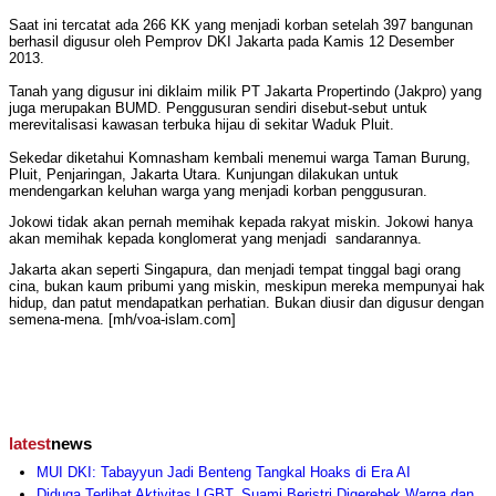
Saat ini tercatat ada 266 KK yang menjadi korban setelah 397 bangunan
berhasil digusur oleh Pemprov DKI Jakarta pada Kamis 12 Desember
2013.
Tanah yang digusur ini diklaim milik PT Jakarta Propertindo (Jakpro) yang
juga merupakan BUMD. Penggusuran sendiri disebut-sebut untuk
merevitalisasi kawasan terbuka hijau di sekitar Waduk Pluit.
Sekedar diketahui Komnasham kembali menemui warga Taman Burung,
Pluit, Penjaringan, Jakarta Utara. Kunjungan dilakukan untuk
mendengarkan keluhan warga yang menjadi korban penggusuran.
Jokowi tidak akan pernah memihak kepada rakyat miskin. Jokowi hanya
akan memihak kepada konglomerat yang menjadi sandarannya.
Jakarta akan seperti Singapura, dan menjadi tempat tinggal bagi orang
cina, bukan kaum pribumi yang miskin, meskipun mereka mempunyai hak
hidup, dan patut mendapatkan perhatian. Bukan diusir dan digusur dengan
semena-mena. [mh/voa-islam.com]
latest
news
MUI DKI: Tabayyun Jadi Benteng Tangkal Hoaks di Era AI
Diduga Terlibat Aktivitas LGBT, Suami Beristri Digerebek Warga dan