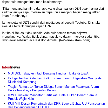
dapat pula menguatkan iman keislamannya.
"Kita mendapatkan ilmu dari apa yang disampaikan DZN tidak hanya dari
keilmiahannya saja, melainkan dapat pula menjadi bagian menguatkan
iman," tambahnya.
Ia mengetahui DZN sendiri dari media sosial seperti Youtube. Di situlah
awal dia tertarik dengan kajian DZN.
Ia tiba di Bekasi tidak sendiri. Ada pula teman-teman sejawat
mengikutinya. Walau tidak dapat masuk ke dalam, mereka sudah tiba
lebih awal sebelum acara dialog dimulai. (
Robi
/
voa-islam.com
)
latest
news
MUI DKI: Tabayyun Jadi Benteng Tangkal Hoaks di Era AI
Diduga Terlibat Aktivitas LGBT, Suami Beristri Digerebek Warga dan
Diusir dari Kampung
Tragis! Remaja 14 Tahun Diduga Bunuh Mantan Pacarnya, Alarm
Keras Rusaknya Pergaulan Bebas
IHW Luruskan: Mandatori Sertifikasi Halal Bukan Berarti Semua
Produk Wajib Halal
KUII VIII Desak Pemerintah dan DPR Segera Bahas UU Pencegahan
dan Penanggulangan LGBTQ