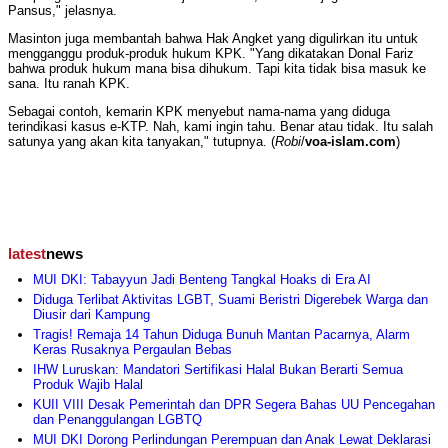
Pansus," jelasnya.
Masinton juga membantah bahwa Hak Angket yang digulirkan itu untuk
mengganggu produk-produk hukum KPK. "Yang dikatakan Donal Fariz
bahwa produk hukum mana bisa dihukum. Tapi kita tidak bisa masuk ke
sana. Itu ranah KPK.
Sebagai contoh, kemarin KPK menyebut nama-nama yang diduga
terindikasi kasus e-KTP. Nah, kami ingin tahu. Benar atau tidak. Itu salah
satunya yang akan kita tanyakan," tutupnya. (
Robi
/
voa-islam.com
)
latest
news
MUI DKI: Tabayyun Jadi Benteng Tangkal Hoaks di Era AI
Diduga Terlibat Aktivitas LGBT, Suami Beristri Digerebek Warga dan
Diusir dari Kampung
Tragis! Remaja 14 Tahun Diduga Bunuh Mantan Pacarnya, Alarm
Keras Rusaknya Pergaulan Bebas
IHW Luruskan: Mandatori Sertifikasi Halal Bukan Berarti Semua
Produk Wajib Halal
KUII VIII Desak Pemerintah dan DPR Segera Bahas UU Pencegahan
dan Penanggulangan LGBTQ
MUI DKI Dorong Perlindungan Perempuan dan Anak Lewat Deklarasi