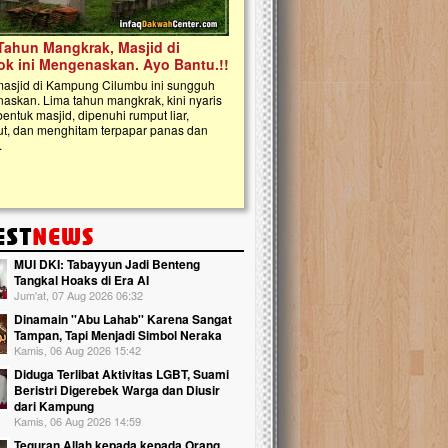
kanak Islam Terpadu (TKIT) An Najjah 
Gedung Majelis Taklim di Jonggol,...
MUI DKI: Tabayyun Jadi Benteng
Tangkal Hoaks di Era AI
Jum'at, 07 Aug 2026 06:32
Dinamain ''Abu Lahab'' Karena Sangat
Tampan, Tapi Menjadi Simbol Neraka
Kamis, 06 Aug 2026 15:42
Diduga Terlibat Aktivitas LGBT, Suami
Beristri Digerebek Warga dan Diusir
dari Kampung
Kamis, 06 Aug 2026 14:59
Teguran Allah kepada kepada Orang