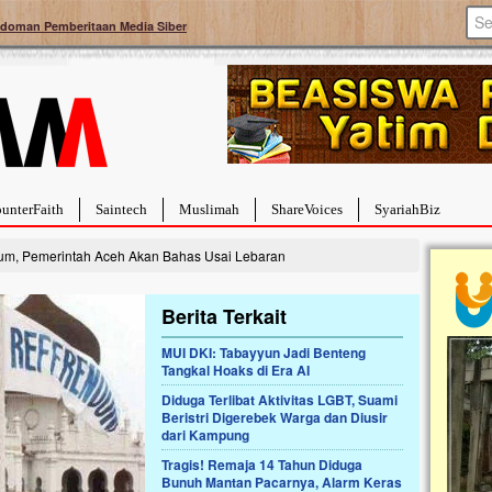
doman Pemberitaan Media Siber
unterFaith
Saintech
Muslimah
ShareVoices
SyariahBiz
um, Pemerintah Aceh Akan Bahas Usai Lebaran
Berita Terkait
MUI DKI: Tabayyun Jadi Benteng
Tangkal Hoaks di Era AI
a Hebat Sembuh Dari
Pales
arah
Tang
Diduga Terlibat Aktivitas LGBT, Suami
Beristri Digerebek Warga dan Diusir
 dipenuhi dengan
Sahaba
dari Kampung
berat. Meskipun baru
terbai
bayi yang imut ini harus
mengua
Tragis! Remaja 14 Tahun Diduga
ng dahsyat, yaitu tumor
mencek
Bunuh Mantan Pacarnya, Alarm Keras
an...
berdon