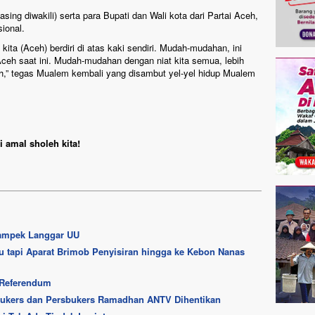
ing diwakili) serta para Bupati dan Wali kota dari Partai Aceh,
ional.
ik kita (Aceh) berdiri di atas kaki sendiri. Mudah-mudahan, ini
ceh saat ini. Mudah-mudahan dengan niat kita semua, lebih
lah,” tegas Mualem kembali yang disambut yel-yel hidup Mualem
 amal sholeh kita!
ikampek Langgar UU
u tapi Aparat Brimob Penyisiran hingga ke Kebon Nanas
 Referendum
bukers dan Persbukers Ramadhan ANTV Dihentikan