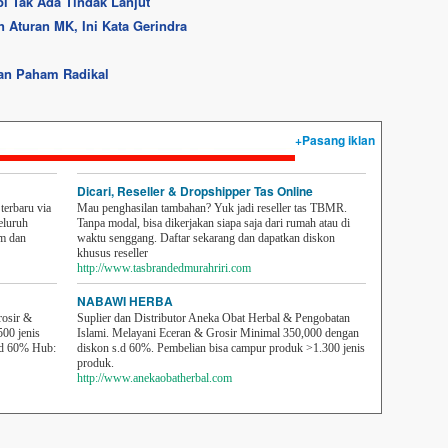
i Tak Ada Tindak Lanjut
 Aturan MK, Ini Kata Gerindra
aan Paham Radikal
+Pasang iklan
Dicari, Reseller & Dropshipper Tas Online
erbaru via
Mau penghasilan tambahan? Yuk jadi reseller tas TBMR.
eluruh
Tanpa modal, bisa dikerjakan siapa saja dari rumah atau di
em dan
waktu senggang. Daftar sekarang dan dapatkan diskon
khusus reseller
http://www.tasbrandedmurahriri.com
NABAWI HERBA
rosir &
Suplier dan Distributor Aneka Obat Herbal & Pengobatan
500 jenis
Islami. Melayani Eceran & Grosir Minimal 350,000 dengan
sd 60% Hub:
diskon s.d 60%. Pembelian bisa campur produk >1.300 jenis
produk.
http://www.anekaobatherbal.com