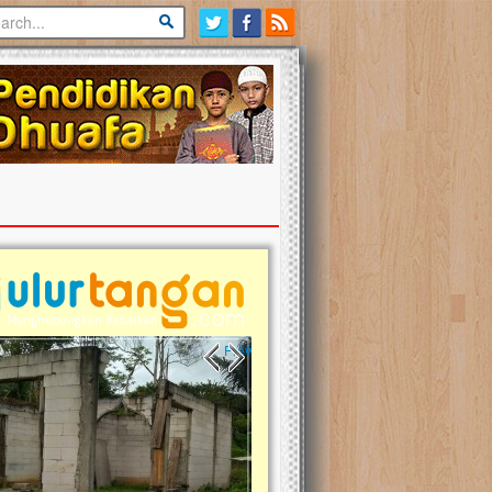
Previous slide
Next slide
tina Masih Berduka, Ayo Ulurkan
Open Donasi Wakaf Pembangu
an Bantu Mereka
Rumah Qur'an & TK Islam Terp
t, Ulurtangan mari kirimkan dukungan
Najjah di Jonggol
kmu untuk warga Palestina di Gaza demi
tkan mereka menghadapi situasi
Saat ini, Ulurtangan bersama Yayasan 
am ini. Mari dukung mereka dengan
Najjahtul Islam Jonggol sedang merinti
asi dengan cara:...
pembangunan Rumah Qur’an dan Tam