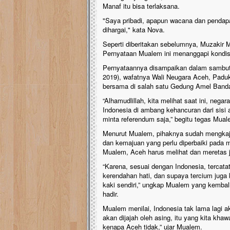
Manaf itu bisa terlaksana.
"Saya pribadi, apapun wacana dan pendap
dihargai," kata Nova.
Seperti diberitakan sebelumnya, Muzakir
Pernyataan Mualem ini menanggapi kondisi
Pernyataannya disampaikan dalam sambuta
2019), wafatnya Wali Neugara Aceh, Padu
bersama di salah satu Gedung Amel Banda
“Alhamudlillah, kita melihat saat ini, negar
Indonesia di ambang kehancuran dari sisi
minta referendum saja,” begitu tegas Mua
Menurut Mualem, pihaknya sudah mengkaji 
dan kemajuan yang perlu diperbaiki pada
Mualem, Aceh harus melihat dan meretas j
“Karena, sesuai dengan Indonesia, tercata
kerendahan hati, dan supaya tercium juga 
kaki sendiri,” ungkap Mualem yang kemba
hadir.
Mualem menilai, Indonesia tak lama lagi ak
akan dijajah oleh asing, itu yang kita khaw
kenapa Aceh tidak,” ujar Mualem.