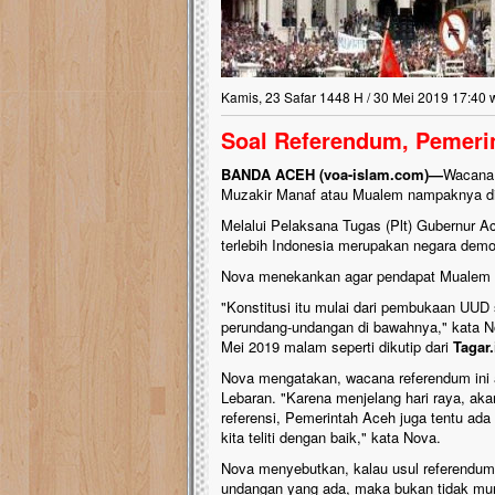
Kamis, 23 Safar 1448 H / 30 Mei 2019 17:40 
Soal Referendum, Pemeri
BANDA ACEH (voa-islam.com)—
Wacana 
Muzakir Manaf atau Mualem nampaknya dit
Melalui Pelaksana Tugas (Plt) Gubernur A
terlebih Indonesia merupakan negara demo
Nova menekankan agar pendapat Mualem ha
"Konstitusi itu mulai dari pembukaan UUD
perundang-undangan di bawahnya," kata 
Mei 2019 malam seperti dikutip dari
Tagar.
Nova mengatakan, wacana referendum ini 
Lebaran. "Karena menjelang hari raya, aka
referensi, Pemerintah Aceh juga tentu ad
kita teliti dengan baik," kata Nova.
Nova menyebutkan, kalau usul referendum 
undangan yang ada, maka bukan tidak mu