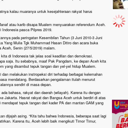
atnya kalau muaranya untuk kesejahteraan rakyat harus
 Manaf atau karib disapa Mualem menyuarakan referendum Aceh.
 Indonesia pasca Pilpres 2019.
nnya pada peringatan Kesembilan Tahun (3 Juni 2010-3 Juni
ka Yang Mulia Tgk Muhammad Hasan Ditiro dan acara buka
 Aceh, Senin (27/5/2019) malam.
a kita di Indonesia tak jelas soal keadilan dan demokrasi.
 apa saja. Itu sebabnya, maaf Pak Pangdam, ke depan Aceh kita
lem yang disambut tepuk tangan dan yel-yel hidup Mualem.
dan melakukan instropeksi diri terhadap berbagai kelemahan
 masa mendatang. Berdasarkan pengalaman itulah menurut
alannya sendiri di masa depan.
t ada bahasa, rakyat dan daerah (wilayah). Karena itu dengan
ke Jakarta. Hasrat rakyat dan Bangsa Aceh untuk berdiri di atas
li mendapat tepuk tangan dari kader PA dan mantan GAM yang
an dijajah asing. “Kita tahu bahwa Indonesia, beberapa saat lagi
atirkan. Karena itu, Aceh lebih baik mengikuti Timor Timur,