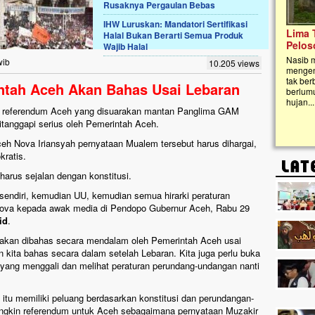
Rusaknya Pergaulan Bebas
IHW Luruskan: Mandatori Sertifikasi
Lima Tahun Mangkrak, Masjid di
Halal Bukan Berarti Semua Produk
Pelosok ini Mengenaskan. Ayo Bantu.!!
Wajib Halal
Nasib masjid di Kampung Cilumbu ini sungguh
wib
10.205 views
mengenaskan. Lima tahun mangkrak, kini nyaris
tak berbentuk masjid, dipenuhi rumput liar,
ntah Aceh Akan Bahas Usai Lebaran
berlumut, dan menghitam terpapar panas dan
hujan....
referendum Aceh yang disuarakan mantan Panglima GAM
anggapi serius oleh Pemerintah Aceh.
ceh Nova Iriansyah pernyataan Mualem tersebut harus dihargai,
kratis.
rus sejalan dengan konstitusi.
 sendiri, kemudian UU, kemudian semua hirarki peraturan
Nova kepada awak media di Pendopo Gubernur Aceh, Rabu 29
id
.
akan dibahas secara mendalam oleh Pemerintah Aceh usai
n kita bahas secara dalam setelah Lebaran. Kita juga perlu buka
a yang menggali dan melihat peraturan perundang-undangan nanti
itu memiliki peluang berdasarkan konstitusi dan perundangan-
ngkin referendum untuk Aceh sebagaimana pernyataan Muzakir