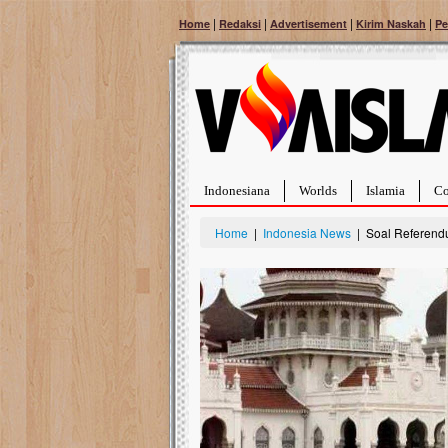
|
|
|
|
Home
Redaksi
Advertisement
Kirim Naskah
Pe
Indonesiana
Worlds
Islamia
Co
Home
|
Indonesia News
| Soal Referend
Bantu Naura, Balit
Tumor Pembuluh D
Hidup Naura Salsabila
rintangan yang sangat 
berusia sepuluh bulan, 
menghadapi penyakit ya
pembuluh darah berukur