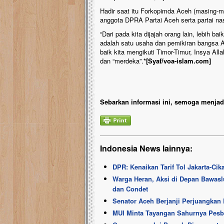
Hadir saat itu Forkopimda Aceh (masing-mas
anggota DPRA Partai Aceh serta partai nas
“Dari pada kita dijajah orang lain, lebih ba
adalah satu usaha dan pemikiran bangsa A
baik kita mengikuti Timor-Timur, Insya Al
dan “merdeka”.
*[Syaf/voa-islam.com]
Sebarkan informasi ini, semoga menjadi
Indonesia News lainnya:
DPR: Kenaikan Tarif Tol Jakarta-C
Warga Heran, Aksi di Depan Bawasl
dan Condet
Senator Aceh Berjanji Perjuangkan
MUI Minta Tayangan Sahurnya Pes