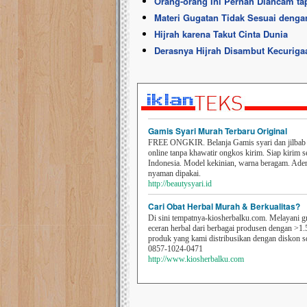
Orang-orang Ini Pernah Diancam tap
Materi Gugatan Tidak Sesuai dengan
Hijrah karena Takut Cinta Dunia
Derasnya Hijrah Disambut Kecurig
Gamis Syari Murah Terbaru Original
FREE ONGKIR. Belanja Gamis syari dan jilbab t
online tanpa khawatir ongkos kirim. Siap kirim s
Indonesia. Model kekinian, warna beragam. Ad
nyaman dipakai.
http://beautysyari.id
Cari Obat Herbal Murah & Berkualitas?
Di sini tempatnya-kiosherbalku.com. Melayani g
eceran herbal dari berbagai produsen dengan >1.
produk yang kami distribusikan dengan diskon 
0857-1024-0471
http://www.kiosherbalku.com