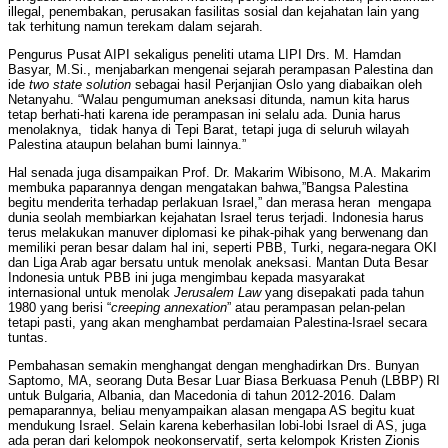
illegal, penembakan, perusakan fasilitas sosial dan kejahatan lain yang
tak terhitung namun terekam dalam sejarah.
Pengurus Pusat AIPI sekaligus peneliti utama LIPI Drs. M. Hamdan
Basyar, M.Si., menjabarkan mengenai sejarah perampasan Palestina dan
ide
two state solution
sebagai hasil Perjanjian Oslo yang diabaikan oleh
Netanyahu. “Walau pengumuman aneksasi ditunda, namun kita harus
tetap berhati-hati karena ide perampasan ini selalu ada. Dunia harus
menolaknya, tidak hanya di Tepi Barat, tetapi juga di seluruh wilayah
Palestina ataupun belahan bumi lainnya.”
Hal senada juga disampaikan Prof. Dr. Makarim Wibisono, M.A. Makarim
membuka paparannya dengan mengatakan bahwa,”Bangsa Palestina
begitu menderita terhadap perlakuan Israel,” dan merasa heran mengapa
dunia seolah membiarkan kejahatan Israel terus terjadi. Indonesia harus
terus melakukan manuver diplomasi ke pihak-pihak yang berwenang dan
memiliki peran besar dalam hal ini, seperti PBB, Turki, negara-negara OKI
dan Liga Arab agar bersatu untuk menolak aneksasi. Mantan Duta Besar
Indonesia untuk PBB ini juga mengimbau kepada masyarakat
internasional untuk menolak
Jerusalem Law
yang disepakati pada tahun
1980 yang berisi “
creeping annexation
” atau perampasan pelan-pelan
tetapi pasti, yang akan menghambat perdamaian Palestina-Israel secara
tuntas.
Pembahasan semakin menghangat dengan menghadirkan Drs. Bunyan
Saptomo, MA, seorang Duta Besar Luar Biasa Berkuasa Penuh (LBBP) RI
untuk Bulgaria, Albania, dan Macedonia di tahun 2012-2016. Dalam
pemaparannya, beliau menyampaikan alasan mengapa AS begitu kuat
mendukung Israel. Selain karena keberhasilan lobi-lobi Israel di AS, juga
ada peran dari kelompok neokonservatif, serta kelompok Kristen Zionis