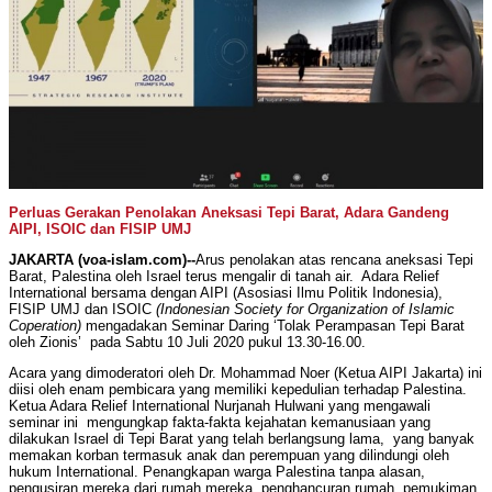
Perluas Gerakan Penolakan Aneksasi Tepi Barat, Adara Gandeng
AIPI, ISOIC dan FISIP UMJ
JAKARTA (voa-islam.com)--
Arus penolakan atas rencana aneksasi Tepi
Barat, Palestina oleh Israel terus mengalir di tanah air. Adara Relief
International bersama dengan AIPI (Asosiasi Ilmu Politik Indonesia),
FISIP UMJ dan ISOIC
(Indonesian Society for Organization of Islamic
Coperation)
mengadakan Seminar Daring ‘Tolak Perampasan Tepi Barat
oleh Zionis’ pada Sabtu 10 Juli 2020 pukul 13.30-16.00.
Acara yang dimoderatori oleh Dr. Mohammad Noer (Ketua AIPI Jakarta) ini
diisi oleh enam pembicara yang memiliki kepedulian terhadap Palestina.
Ketua Adara Relief International Nurjanah Hulwani yang mengawali
seminar ini mengungkap fakta-fakta kejahatan kemanusiaan yang
dilakukan Israel di Tepi Barat yang telah berlangsung lama, yang banyak
memakan korban termasuk anak dan perempuan yang dilindungi oleh
hukum International. Penangkapan warga Palestina tanpa alasan,
pengusiran mereka dari rumah mereka, penghancuran rumah, pemukiman