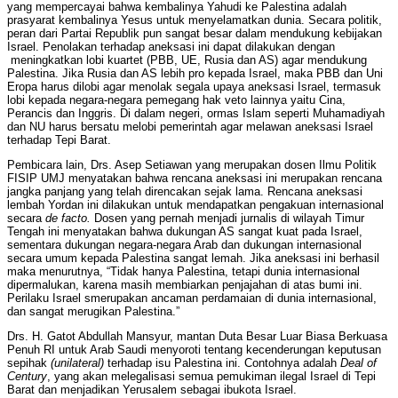
yang mempercayai bahwa kembalinya Yahudi ke Palestina adalah
prasyarat kembalinya Yesus untuk menyelamatkan dunia. Secara politik,
peran dari Partai Republik pun sangat besar dalam mendukung kebijakan
Israel. Penolakan terhadap aneksasi ini dapat dilakukan dengan
meningkatkan lobi kuartet (PBB, UE, Rusia dan AS) agar mendukung
Palestina. Jika Rusia dan AS lebih pro kepada Israel, maka PBB dan Uni
Eropa harus dilobi agar menolak segala upaya aneksasi Israel, termasuk
lobi kepada negara-negara pemegang hak veto lainnya yaitu Cina,
Perancis dan Inggris. Di dalam negeri, ormas Islam seperti Muhamadiyah
dan NU harus bersatu melobi pemerintah agar melawan aneksasi Israel
terhadap Tepi Barat.
Pembicara lain, Drs. Asep Setiawan yang merupakan dosen Ilmu Politik
FISIP UMJ menyatakan bahwa rencana aneksasi ini merupakan rencana
jangka panjang yang telah direncakan sejak lama. Rencana aneksasi
lembah Yordan ini dilakukan untuk mendapatkan pengakuan internasional
secara
de facto.
Dosen yang pernah menjadi jurnalis di wilayah Timur
Tengah ini menyatakan bahwa dukungan AS sangat kuat pada Israel,
sementara dukungan negara-negara Arab dan dukungan internasional
secara umum kepada Palestina sangat lemah. Jika aneksasi ini berhasil
maka menurutnya, “Tidak hanya Palestina, tetapi dunia internasional
dipermalukan, karena masih membiarkan penjajahan di atas bumi ini.
Perilaku Israel smerupakan ancaman perdamaian di dunia internasional,
dan sangat merugikan Palestina.”
Drs. H. Gatot Abdullah Mansyur, mantan Duta Besar Luar Biasa Berkuasa
Penuh RI untuk Arab Saudi menyoroti tentang kecenderungan keputusan
sepihak
(unilateral)
terhadap isu Palestina ini. Contohnya adalah
Deal of
Century
, yang akan melegalisasi semua pemukiman ilegal Israel di Tepi
Barat dan menjadikan Yerusalem sebagai ibukota Israel.