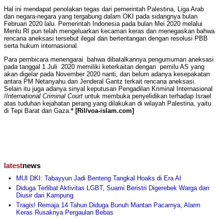
Hal ini mendapat penolakan tegas dari pemerintah Palestina, Liga Arab
dan negara-negara yang tergabung dalam OKI pada sidangnya bulan
Februari 2020 lalu. Pemerintah Indonesia pada bulan Mei 2020 melalui
Menlu RI pun telah mengeluarkan kecaman keras dan menegaskan bahwa
rencana aneksasi tersebut ilegal dan bertentangan dengan resolusi PBB
serta hukum internasional.
Para pembicara menengarai bahwa dibatalkannya pengumuman aneksasi
pada tanggal 1 Juli 2020 memiliki keterkaitan dengan pemilu AS yang
akan digelar pada November 2020 nanti, dan belum adanya kesepakatan
antara PM Netanyahu dan Jenderal Gantz terkait rencana aneksasi.
Selain itu juga adanya sinyal keputusan Pengadilan Kriminal Internasional
/
International Criminal Court
untuk membuka penyelidikan terhadap Israel
atas tuduhan kejahatan perang yang dilakukan di wilayah Palestina, yaitu
di Tepi Barat dan Gaza.
* [Ril/voa-islam.com]
latest
news
MUI DKI: Tabayyun Jadi Benteng Tangkal Hoaks di Era AI
Diduga Terlibat Aktivitas LGBT, Suami Beristri Digerebek Warga dan
Diusir dari Kampung
Tragis! Remaja 14 Tahun Diduga Bunuh Mantan Pacarnya, Alarm
Keras Rusaknya Pergaulan Bebas