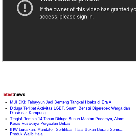
latest
news
MUI DKI: Tabayyun Jadi Benteng Tangkal Hoaks di Era AI
Diduga Terlibat Aktivitas LGBT, Suami Beristri Digerebek Warga dan
Diusir dari Kampung
Tragis! Remaja 14 Tahun Diduga Bunuh Mantan Pacarnya, Alarm
Keras Rusaknya Pergaulan Bebas
IHW Luruskan: Mandatori Sertifikasi Halal Bukan Berarti Semua
Produk Wajib Halal