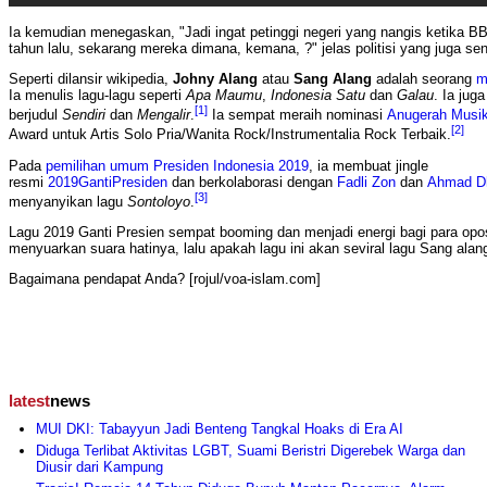
Ia kemudian menegaskan, "Jadi ingat petinggi negeri yang nangis ketika B
tahun lalu, sekarang mereka dimana, kemana, ?" jelas politisi yang juga sen
Seperti dilansir wikipedia,
Johny Alang
atau
Sang Alang
adalah seorang
m
Ia menulis lagu-lagu seperti
Apa Maumu
,
Indonesia Satu
dan
Galau
. Ia jug
[1]
berjudul
Sendiri
dan
Mengalir
.
Ia sempat meraih nominasi
Anugerah Musik
[2]
Award untuk Artis Solo Pria/Wanita Rock/Instrumentalia Rock Terbaik.
Pada
pemilihan umum Presiden Indonesia 2019
, ia membuat jingle
resmi
2019GantiPresiden
dan berkolaborasi dengan
Fadli Zon
dan
Ahmad D
[3]
menyanyikan lagu
Sontoloyo
.
Lagu 2019 Ganti Presien sempat booming dan menjadi energi bagi para opo
menyuarkan suara hatinya, lalu apakah lagu ini akan seviral lagu Sang alan
Bagaimana pendapat Anda? [rojul/voa-islam.com]
latest
news
MUI DKI: Tabayyun Jadi Benteng Tangkal Hoaks di Era AI
Diduga Terlibat Aktivitas LGBT, Suami Beristri Digerebek Warga dan
Diusir dari Kampung