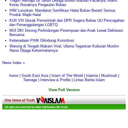
Tragis! Remaja 14 Tahun Diduga Bunuh Mantan Pacarnya, Alarm
Keras Rusaknya Pergaulan Bebas
IHW Luruskan: Mandatori Sertifikasi Halal Bukan Berarti Semua
Produk Wajib Halal
KUII VIII Desak Pemerintah dan DPR Segera Bahas UU Pencegahan
dan Penanggulangan LGBTQ
MUI DKI Dorong Perlindungan Perempuan dan Anak Lewat Deklarasi
Bersama
Keberadaan PIHK Dilindungi Konstitusi
Warung di Tengah Makam Viral, Ulama Tegaskan Kuburan Muslim
Harus Dijaga Kehormatannya
News Index »
home
|
South East Asia
|
Islam of The World
|
Islamia
|
Muslimah
|
Teenage
|
Interview & Profile
|
Lintas Berita Islam
View Full Version