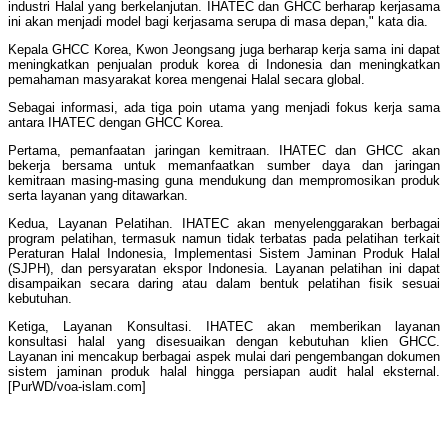
industri Halal yang berkelanjutan. IHATEC dan GHCC berharap kerjasama
ini akan menjadi model bagi kerjasama serupa di masa depan," kata dia.
Kepala GHCC Korea, Kwon Jeongsang juga berharap kerja sama ini dapat
meningkatkan penjualan produk korea di Indonesia dan meningkatkan
pemahaman masyarakat korea mengenai Halal secara global.
Sebagai informasi, ada tiga poin utama yang menjadi fokus kerja sama
antara IHATEC dengan GHCC Korea.
Pertama, pemanfaatan jaringan kemitraan. IHATEC dan GHCC akan
bekerja bersama untuk memanfaatkan sumber daya dan jaringan
kemitraan masing-masing guna mendukung dan mempromosikan produk
serta layanan yang ditawarkan.
Kedua, Layanan Pelatihan. IHATEC akan menyelenggarakan berbagai
program pelatihan, termasuk namun tidak terbatas pada pelatihan terkait
Peraturan Halal Indonesia, Implementasi Sistem Jaminan Produk Halal
(SJPH), dan persyaratan ekspor Indonesia. Layanan pelatihan ini dapat
disampaikan secara daring atau dalam bentuk pelatihan fisik sesuai
kebutuhan.
Ketiga, Layanan Konsultasi. IHATEC akan memberikan layanan
konsultasi halal yang disesuaikan dengan kebutuhan klien GHCC.
Layanan ini mencakup berbagai aspek mulai dari pengembangan dokumen
sistem jaminan produk halal hingga persiapan audit halal eksternal.
[PurWD/voa-islam.com]