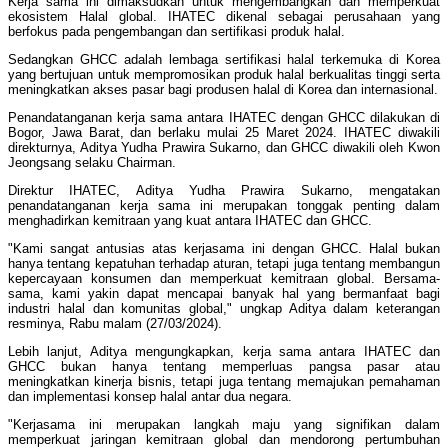
Kerja sama ini dimaksudkan untuk mengembangkan dan memperkuat
ekosistem Halal global. IHATEC dikenal sebagai perusahaan yang
berfokus pada pengembangan dan sertifikasi produk halal.
Sedangkan GHCC adalah lembaga sertifikasi halal terkemuka di Korea
yang bertujuan untuk mempromosikan produk halal berkualitas tinggi serta
meningkatkan akses pasar bagi produsen halal di Korea dan internasional.
Penandatanganan kerja sama antara IHATEC dengan GHCC dilakukan di
Bogor, Jawa Barat, dan berlaku mulai 25 Maret 2024. IHATEC diwakili
direkturnya, Aditya Yudha Prawira Sukarno, dan GHCC diwakili oleh Kwon
Jeongsang selaku Chairman.
Direktur IHATEC, Aditya Yudha Prawira Sukarno, mengatakan
penandatanganan kerja sama ini merupakan tonggak penting dalam
menghadirkan kemitraan yang kuat antara IHATEC dan GHCC.
"Kami sangat antusias atas kerjasama ini dengan GHCC. Halal bukan
hanya tentang kepatuhan terhadap aturan, tetapi juga tentang membangun
kepercayaan konsumen dan memperkuat kemitraan global. Bersama-
sama, kami yakin dapat mencapai banyak hal yang bermanfaat bagi
industri halal dan komunitas global," ungkap Aditya dalam keterangan
resminya, Rabu malam (27/03/2024).
Lebih lanjut, Aditya mengungkapkan, kerja sama antara IHATEC dan
GHCC bukan hanya tentang memperluas pangsa pasar atau
meningkatkan kinerja bisnis, tetapi juga tentang memajukan pemahaman
dan implementasi konsep halal antar dua negara.
"Kerjasama ini merupakan langkah maju yang signifikan dalam
memperkuat jaringan kemitraan global dan mendorong pertumbuhan