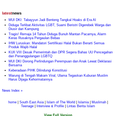
latest
news
MUI DKI: Tabayyun Jadi Benteng Tangkal Hoaks di Era AI
Diduga Terlibat Aktivitas LGBT, Suami Beristri Digerebek Warga dan
Diusir dari Kampung
Tragis! Remaja 14 Tahun Diduga Bunuh Mantan Pacarnya, Alarm
Keras Rusaknya Pergaulan Bebas
IHW Luruskan: Mandatori Sertifikasi Halal Bukan Berarti Semua
Produk Wajib Halal
KUII VIII Desak Pemerintah dan DPR Segera Bahas UU Pencegahan
dan Penanggulangan LGBTQ
MUI DKI Dorong Perlindungan Perempuan dan Anak Lewat Deklarasi
Bersama
Keberadaan PIHK Dilindungi Konstitusi
Warung di Tengah Makam Viral, Ulama Tegaskan Kuburan Muslim
Harus Dijaga Kehormatannya
News Index »
home
|
South East Asia
|
Islam of The World
|
Islamia
|
Muslimah
|
Teenage
|
Interview & Profile
|
Lintas Berita Islam
View Full Version