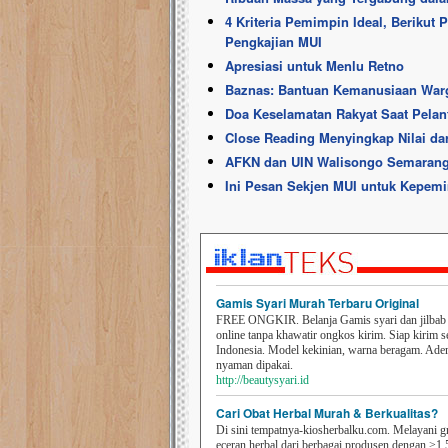
4 Kriteria Pemimpin Ideal, Beriku
Pengkajian MUI
Apresiasi untuk Menlu Retno
Baznas: Bantuan Kemanusiaan Warga
Doa Keselamatan Rakyat Saat Pela
Close Reading Menyingkap Nilai da
AFKN dan UIN Walisongo Semaran
Ini Pesan Sekjen MUI untuk Kepem
Gamis Syari Murah Terbaru Original
FREE ONGKIR. Belanja Gamis syari dan jilbab t
online tanpa khawatir ongkos kirim. Siap kirim s
Indonesia. Model kekinian, warna beragam. Ad
nyaman dipakai.
http://beautysyari.id
Cari Obat Herbal Murah & Berkualitas?
Di sini tempatnya-kiosherbalku.com. Melayani g
eceran herbal dari berbagai produsen dengan >1.