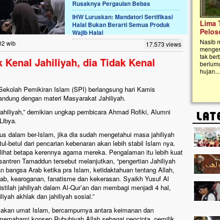
Rusaknya Pergaulan Bebas
IHW Luruskan: Mandatori Sertifikasi
Lima Tahun Mangkrak, Masjid di
Halal Bukan Berarti Semua Produk
Pelosok ini Mengenaskan. Ayo Bantu.!!
Wajib Halal
Nasib masjid di Kampung Cilumbu ini sungguh
02 wib
17.573 views
mengenaskan. Lima tahun mangkrak, kini nyaris
tak berbentuk masjid, dipenuhi rumput liar,
 Kenal Jahiliyah, dia Tidak Kenal
berlumut, dan menghitam terpapar panas dan
hujan....
Sekolah Pemikiran Islam (SPI) berlangsung hari Kamis
andung dengan materi Masyarakat Jahiliyah.
jahiliyah,” demikian ungkap pembicara Ahmad Rofiki, Alumni
Libya.
 dalam ber-Islam, jika dia sudah mengetahui masa jahiliyah
l-betul dari pencarian kebenaran akan lebih stabil Islam nya.
ihat betapa kerennya agama mereka. Pengalaman itu lebih kuat
esantren Tamaddun tersebut melanjutkan, “pengertian Jahiliyah
n bangsa Arab ketika pra Islam, ketidaktahuan tentang Allah,
b, kearoganan, fanatisme dan kekerasan. Syaikh Yusuf Al
ilah jahiliyah dalam Al-Qur’an dan membagi menjadi 4 hal,
liyah akhlak dan jahiliyah sosial.”
rusakan umat Islam, bercampurnya antara keimanan dan
ak memahami konsep Rububiyah Allah sebagai pencipta, pemilik