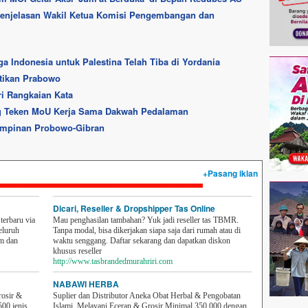
t Penjelasan Wakil Ketua Komisi Pengembangan dan
 Indonesia untuk Palestina Telah Tiba di Yordania
ntikan Prabowo
ri Rangkaian Kata
g Teken MoU Kerja Sama Dakwah Pedalaman
impinan Probowo-Gibran
+Pasang iklan
Dicari, Reseller & Dropshipper Tas Online
erbaru via
Mau penghasilan tambahan? Yuk jadi reseller tas TBMR.
eluruh
Tanpa modal, bisa dikerjakan siapa saja dari rumah atau di
em dan
waktu senggang. Daftar sekarang dan dapatkan diskon
khusus reseller
http://www.tasbrandedmurahriri.com
NABAWI HERBA
rosir &
Suplier dan Distributor Aneka Obat Herbal & Pengobatan
500 jenis
Islami. Melayani Eceran & Grosir Minimal 350,000 dengan