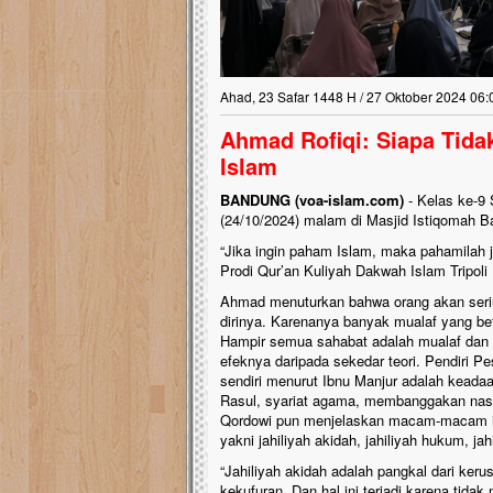
Ahad, 23 Safar 1448 H / 27 Oktober 2024 06:
Ahmad Rofiqi: Siapa Tidak
Islam
BANDUNG (voa-islam.com)
- Kelas ke-9 
(24/10/2024) malam di Masjid Istiqomah B
“Jika ingin paham Islam, maka pahamilah 
Prodi Qur’an Kuliyah Dakwah Islam Tripoli 
Ahmad menuturkan bahwa orang akan serius
dirinya. Karenanya banyak mualaf yang betu
Hampir semua sahabat adalah mualaf dan l
efeknya daripada sekedar teori. Pendiri P
sendiri menurut Ibnu Manjur adalah keadaa
Rasul, syariat agama, membanggakan nasa
Qordowi pun menjelaskan macam-macam ist
yakni jahiliyah akidah, jahiliyah hukum, jahi
“Jahiliyah akidah adalah pangkal dari ke
kekufuran. Dan hal ini terjadi karena tid