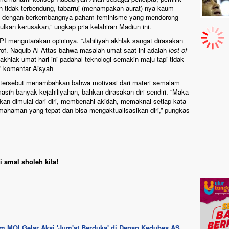
in tidak terbendung, tabarruj (menampakan aurat) nya kaum
 lagi dengan berkembangnya paham feminisme yang mendorong
ulkan kerusakan,” ungkap pria kelahiran Madiun ini.
I mengutarakan opininya. “Jahiliyah akhlak sangat dirasakan
rof. Naquib Al Attas bahwa masalah umat saat ini adalah
lost of
khlak umat hari ini padahal teknologi semakin maju tapi tidak
” komentar Aisyah
) tersebut menambahkan bahwa motivasi dari materi semalam
masih banyak kejahiliyahan, bahkan dirasakan diri sendiri. “Maka
kan dimulai dari diri, membenahi akidah, memaknai setiap kata
emahaman yang tepat dan bisa mengaktualisasikan diri,” pungkas
 amal sholeh kita!
m MOI Gelar Aksi 'Jum'at Berduka' di Depan Kedubes AS