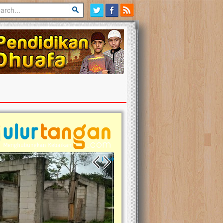
Previous slide
Next slide
tina Masih Berduka, Ayo Ulurkan
Open Donasi Wakaf Pembangu
n Bantu Mereka
Rumah Qur'an & TK Islam Terp
t, Ulurtangan mari kirimkan dukungan
Najjah di Jonggol
mu untuk warga Palestina di Gaza demi
tkan mereka menghadapi situasi
Saat ini, Ulurtangan bersama Yayasan 
am ini. Mari dukung mereka dengan
Najjahtul Islam Jonggol sedang merintis
si dengan cara:...
pembangunan Rumah Qur’an dan Tama