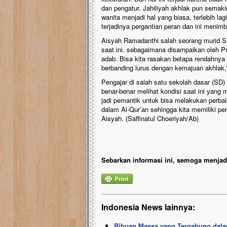
dan pengatur. Jahiliyah akhlak pun semak
wanita menjadi hal yang biasa, terlebih
terjadinya pergantian peran dan ini menimb
Aisyah Ramadanthi salah seorang murid SP
saat ini. sebagaimana disampaikan oleh P
adab. Bisa kita rasakan betapa rendahnya a
berbanding lurus dengan kemajuan akhlak,
Pengajar di salah satu sekolah dasar (SD
benar-benar melihat kondisi saat ini yang 
jadi pemantik untuk bisa melakukan perbai
dalam Al-Qur’an sehingga kita memiliki p
Aisyah. (Saffinatul Choeriyah/Ab)
Sebarkan informasi ini, semoga menjadi
Indonesia News lainnya:
Ribuan Massa yang Tergabung dala