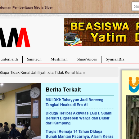
doman Pemberitaan Media Siber
unterFaith
Saintech
Muslimah
ShareVoices
SyariahBiz
iapa Tidak Kenal Jahiliyah, dia Tidak Kenal Islam
Berita Terkait
MUI DKI: Tabayyun Jadi Benteng
Tangkal Hoaks di Era AI
a Hebat Sembuh Dari
Pales
arah
Tanga
Diduga Terlibat Aktivitas LGBT, Suami
Beristri Digerebek Warga dan Diusir
dipenuhi dengan
Sahaba
dari Kampung
erat. Meskipun baru
terbaik
ayi yang imut ini harus
mengua
Tragis! Remaja 14 Tahun Diduga
g dahsyat, yaitu tumor
mencek
Bunuh Mantan Pacarnya, Alarm Keras
an...
berdona