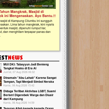
kanak Islam Terpadu (TKIT) An Najjah d
Gedung Majelis Taklim di Jonggol,...
MUI DKI: Tabayyun Jadi Benteng
Tangkal Hoaks di Era AI
Jum'at, 07 Aug 2026 06:32
Dinamain ''Abu Lahab'' Karena Sangat
Tampan, Tapi Menjadi Simbol Neraka
Kamis, 06 Aug 2026 15:42
Diduga Terlibat Aktivitas LGBT, Suami
Beristri Digerebek Warga dan Diusir
dari Kampung
Kamis, 06 Aug 2026 14:59
Teguran Allah kepada kepada Orang