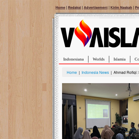
|
|
|
|
Home
Redaksi
Advertisement
Kirim Naskah
Pe
Indonesiana
Worlds
Islamia
Co
Home
|
Indonesia News
| Ahmad Rofiqi: S
Bantu Naura, Balit
Tumor Pembuluh D
Hidup Naura Salsabila 
rintangan yang sangat b
berusia sepuluh bulan, b
menghadapi penyakit yan
pembuluh darah berukur