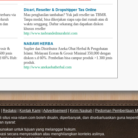
Dicari, Reseller & Dropshipper Tas Online
erbaru via
Mau penghasilan tambahan? Yuk jadi reseller tas TBMR.
eluruh
Tanpa modal, bisa dikerjakan siapa saja dari rumah atau di
em dan
waktu senggang. Daftar sekarang dan dapatkan diskon
khusus reseller
http://www.tasbrandedmurahriri.com
NABAWI HERBA
rosir &
Suplier dan Distributor Aneka Obat Herbal & Pengobatan
500 jenis
Islami. Melayani Eceran & Grosir Minimal 350,000 dengan
sd 60% Hub:
diskon s.d 60%. Pembelian bisa campur produk >1.300 jenis
produk.
http://www.anekaobatherbal.com
|
Redaksi
|
Kontak Kami
|
Advertisement
|
Kirim Naskah
|
Pedoman Pemberitaan Me
di situs voa-islam.com boleh disalin, diperbanyak, dan disebarluaskan guna kepe
gan syarat:
hgunakan untuk tujuan yang melanggar hukum.
ikasi secara menyesatkan atau menghilangkan konteks aslinya.