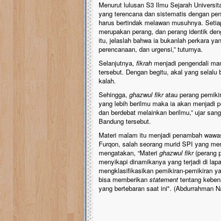
Menurut lulusan S3 Ilmu Sejarah Universit
yang terencana dan sistematis dengan pen
harus bertindak melawan musuhnya. Setia
merupakan perang, dan perang identik den
itu, jelaslah bahwa ia bukanlah perkara y
perencanaan, dan urgensi,” tuturnya.
Selanjutnya,
fikrah
menjadi pengendali manu
tersebut. Dengan begitu, akal yang selalu 
kalah.
Sehingga,
ghazwul fikr
atau perang pemiki
yang lebih berilmu maka ia akan menjadi
dan berdebat melainkan berilmu,” ujar san
Bandung tersebut.
Materi malam itu menjadi penambah wawa
Furqon, salah seorang murid SPI yang meng
mengatakan, “Materi
ghazwul fikr
(perang 
menyikapi dinamikanya yang terjadi di la
mengklasifikasikan pemikiran-pemikiran yan
bisa memberikan
statement
tentang kebena
yang bertebaran saat ini". (Abdurrahman 