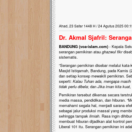
Ahad, 23 Safar 1448 H / 24 Agutus 2025 00:1
Dr. Akmal Sjafril: Serang
BANDUNG (voa-islam.com)
- Kepala Seko
serangan pemikiran atau
ghazwul fikr
diseb
sistematis.
“Serangan pemikiran disebar melalui kata-
Masjid Istiqamah, Bandung, pada Kamis (2
dan setiap konsep mewakili pemikiran. Se
seperti:
Kalau Tuhan ada, mengapa masih
tidak perlu dibela
; dan
Jika iman kita kuat
Pemikiran tersebut dikemas secara terstru
media massa, pendidikan, dan hiburan. “M
memahami segala hal, menjadi sarana efek
sebagai jalur produksi massal yang memb
sehingga tampak
ilmiah
. Rasa ingin dihibu
membuat hiburan dijadikan alat kontrol per
Liberal 101 itu. Serangan pemikiran ini ada