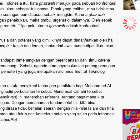
as Indonesia itu, kata
ghazwah
merujuk pada sebuah konfrontasi
aklukan sebagai tujuannya. Pihak yang terlibat, mau tidak mau,
p serangan pun disusun sebaik mungkin. Karena
ghazwah
gan penakukan, maka timbul urgensi di dalamnya. Oleh sebab
ang remeh. “Tiga poin utama
ghazwah
adalah konfrontasi,
sia dan potensi yang dimilikinya dapat dimanfaatkan oleh hal
berpikir kalah dan lemah, maka dari awal sudah dipastikan akan
randapat dimenangkan dengan perencanaan dan ilmu karena
 pemenang. “Sebab, agenda utamanya bukanlah perang-perangan
g pemateri yang juga merupakan alumnus Institut Teknologi
san untuk menyikapi tantangan pemikiran bagi Muhammad Al
hadiri perkuliahan tersebut. Murid asal Cimahi tersebut
pemikiran) ini menambah referensi tentang bagaimana kita
pangan. Dengan pemahaman fundamental ini, kita bisa
g dirasa tidak berjalan searah dengan nilai-nilai Islam dan kita
ran atau fakta dari konteks-konteks yang salah pada informasi
Nasher/Ab
)