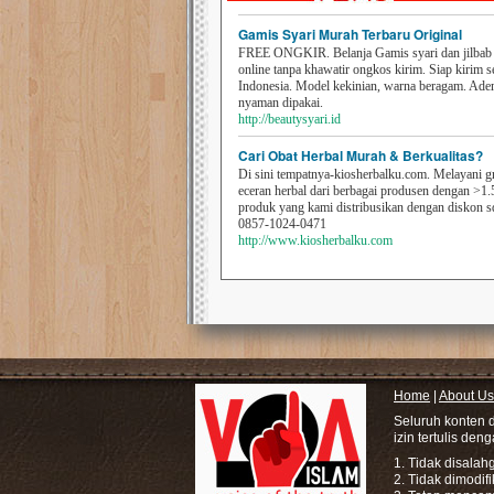
Gamis Syari Murah Terbaru Original
FREE ONGKIR. Belanja Gamis syari dan jilbab t
online tanpa khawatir ongkos kirim. Siap kirim s
Indonesia. Model kekinian, warna beragam. Ad
nyaman dipakai.
http://beautysyari.id
Cari Obat Herbal Murah & Berkualitas?
Di sini tempatnya-kiosherbalku.com. Melayani g
eceran herbal dari berbagai produsen dengan >1.
produk yang kami distribusikan dengan diskon 
0857-1024-0471
http://www.kiosherbalku.com
Home
|
About Us
Seluruh konten 
izin tertulis den
1. Tidak disala
2. Tidak dimodif