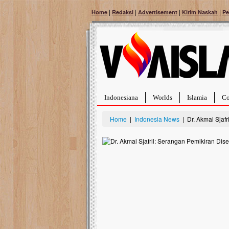
|
|
|
|
Home
Redaksi
Advertisement
Kirim Naskah
Pe
Indonesiana
Worlds
Islamia
Co
Home
|
Indonesia News
| Dr. Akmal Sjafr
Bantu Naura, Balit
Tumor Pembuluh D
Hidup Naura Salsabila 
rintangan yang sangat b
berusia sepuluh bulan, b
menghadapi penyakit yan
pembuluh darah berukur