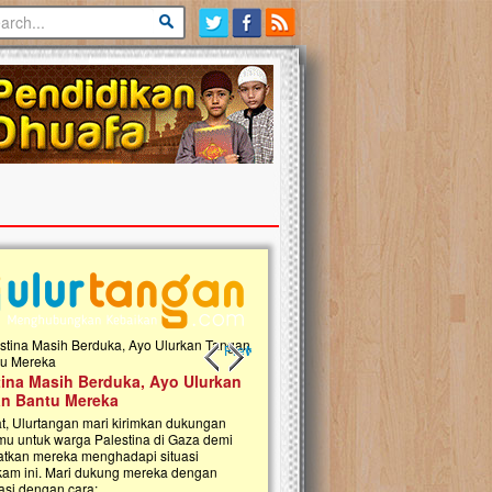
Previous slide
Next slide
tina Masih Berduka, Ayo Ulurkan
Open Donasi Wakaf Pembangu
n Bantu Mereka
Rumah Qur'an & TK Islam Terp
t, Ulurtangan mari kirimkan dukungan
Najjah di Jonggol
mu untuk warga Palestina di Gaza demi
tkan mereka menghadapi situasi
Saat ini, Ulurtangan bersama Yayasan 
am ini. Mari dukung mereka dengan
Najjahtul Islam Jonggol sedang merintis
si dengan cara:...
pembangunan Rumah Qur’an dan Tama