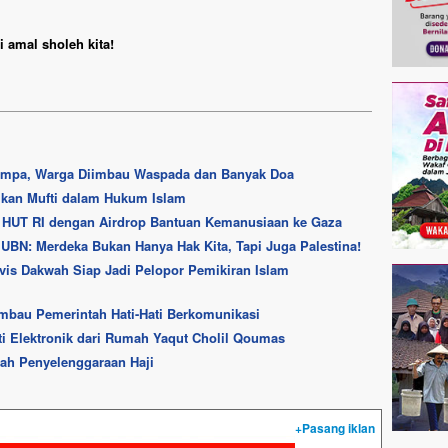
 amal sholeh kita!
Gempa, Warga Diimbau Waspada dan Banyak Doa
adikan Mufti dalam Hukum Islam
n HUT RI dengan Airdrop Bantuan Kemanusiaan ke Gaza
, UBN: Merdeka Bukan Hanya Hak Kita, Tapi Juga Palestina!
vis Dakwah Siap Jadi Pelopor Pemikiran Islam
 Imbau Pemerintah Hati-Hati Berkomunikasi
i Elektronik dari Rumah Yaqut Cholil Qoumas
rah Penyelenggaraan Haji
+Pasang iklan