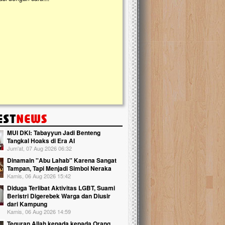
kanak Islam Terpadu (TKIT) An Najjah d
Gedung Majelis Taklim di Jonggol,...
MUI DKI: Tabayyun Jadi Benteng
Tangkal Hoaks di Era AI
Jum'at, 07 Aug 2026 06:32
Dinamain ''Abu Lahab'' Karena Sangat
Tampan, Tapi Menjadi Simbol Neraka
Kamis, 06 Aug 2026 15:42
Diduga Terlibat Aktivitas LGBT, Suami
Beristri Digerebek Warga dan Diusir
dari Kampung
Kamis, 06 Aug 2026 14:59
Teguran Allah kepada kepada Orang