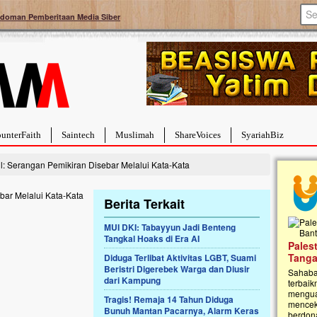
doman Pemberitaan Media Siber
unterFaith
Saintech
Muslimah
ShareVoices
SyariahBiz
il: Serangan Pemikiran Disebar Melalui Kata-Kata
Berita Terkait
MUI DKI: Tabayyun Jadi Benteng
Tangkal Hoaks di Era AI
a Hebat Sembuh Dari
Pales
arah
Tanga
Diduga Terlibat Aktivitas LGBT, Suami
Beristri Digerebek Warga dan Diusir
dipenuhi dengan
Sahaba
dari Kampung
erat. Meskipun baru
terbaik
ayi yang imut ini harus
mengua
Tragis! Remaja 14 Tahun Diduga
g dahsyat, yaitu tumor
mencek
Bunuh Mantan Pacarnya, Alarm Keras
an...
berdona