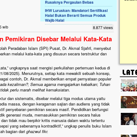
Rusaknya Pergaulan Bebas
IHW Luruskan: Mandatori Sertifikasi
Lima Tahun Mangkrak, Masjid di
Halal Bukan Berarti Semua Produk
Pelosok ini Mengenaskan. Ayo Bantu.!!
Wajib Halal
Nasib masjid di Kampung Cilumbu ini sungguh
5 wib
8.877 views
mengenaskan. Lima tahun mangkrak, kini nyaris
tak berbentuk masjid, dipenuhi rumput liar,
an Pemikiran Disebar Melalui Kata-Kata
berlumut, dan menghitam terpapar panas dan
hujan....
lah Peradaban Islam (SPI) Pusat, Dr. Akmal Sjafril, menyebut
arkan melalui kata-kata yang disusun secara terstruktur dan
kata,” ungkapnya saat mengisi perkuliahan pertemuan kedua di
1/08/2025). Menurutnya, setiap kata mewakili sebuah konsep,
bagai contoh, Dr. Akmal memberikan empat pernyataan populer
 ada kezaliman?; Semua agama mengajarkan kebaikan
;
Tuhan
, tidak perlu marah melihat kemaksiatan
.
ktur dan sistematis, disebar melalui tiga modus utama yaitu
edia massa, dengan keragaman sajian dan audiens yang tidak
tif penyebaran pemikiran secara masif. Pendidikan berfungsi
idik generasi muda, memasukkan pemikiran secara halus
r dan tidak mau berpikir kritis manusia dalam waktu tertentu
sepsi yang sebenarnya kontradiktif,” ungkap penulis buku Islam
lah bagian dari
ghazwul fikr.