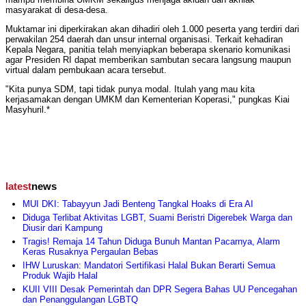
masyarakat di desa-desa.
​Muktamar ini diperkirakan akan dihadiri oleh 1.000 peserta yang terdiri dari
perwakilan 254 daerah dan unsur internal organisasi. Terkait kehadiran
Kepala Negara, panitia telah menyiapkan beberapa skenario komunikasi
agar Presiden RI dapat memberikan sambutan secara langsung maupun
virtual dalam pembukaan acara tersebut.
​"Kita punya SDM, tapi tidak punya modal. Itulah yang mau kita
kerjasamakan dengan UMKM dan Kementerian Koperasi," pungkas Kiai
Masyhuril.*
latest
news
MUI DKI: Tabayyun Jadi Benteng Tangkal Hoaks di Era AI
Diduga Terlibat Aktivitas LGBT, Suami Beristri Digerebek Warga dan
Diusir dari Kampung
Tragis! Remaja 14 Tahun Diduga Bunuh Mantan Pacarnya, Alarm
Keras Rusaknya Pergaulan Bebas
IHW Luruskan: Mandatori Sertifikasi Halal Bukan Berarti Semua
Produk Wajib Halal
KUII VIII Desak Pemerintah dan DPR Segera Bahas UU Pencegahan
dan Penanggulangan LGBTQ