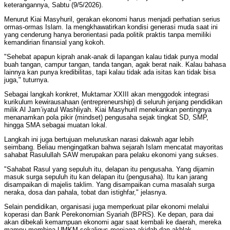
keterangannya, Sabtu (9/5/2026).
​Menurut Kiai Masyhuril, gerakan ekonomi harus menjadi perhatian serius
ormas-ormas Islam. Ia mengkhawatirkan kondisi generasi muda saat ini
yang cenderung hanya berorientasi pada politik praktis tanpa memiliki
kemandirian finansial yang kokoh.
​"Sehebat apapun kiprah anak-anak di lapangan kalau tidak punya modal
buah tangan, campur tangan, tanda tangan, agak berat naik. Kalau bahasa
lainnya kan punya kredibilitas, tapi kalau tidak ada isitas kan tidak bisa
juga," tuturnya.
​Sebagai langkah konkret, Muktamar XXIII akan menggodok integrasi
kurikulum kewirausahaan (entrepreneurship) di seluruh jenjang pendidikan
milik Al Jam’iyatul Washliyah. Kiai Masyhuril menekankan pentingnya
menanamkan pola pikir (mindset) pengusaha sejak tingkat SD, SMP,
hingga SMA sebagai muatan lokal.
​Langkah ini juga bertujuan meluruskan narasi dakwah agar lebih
seimbang. Beliau mengingatkan bahwa sejarah Islam mencatat mayoritas
sahabat Rasulullah SAW merupakan para pelaku ekonomi yang sukses.
​"Sahabat Rasul yang sepuluh itu, delapan itu pengusaha. Yang dijamin
masuk surga sepuluh itu kan delapan itu (pengusaha). Itu kan jarang
disampaikan di majelis taklim. Yang disampaikan cuma masalah surga
neraka, dosa dan pahala, tobat dan istighfar," jelasnya.
​​Selain pendidikan, organisasi juga memperkuat pilar ekonomi melalui
koperasi dan Bank Perekonomian Syariah (BPRS). Ke depan, para dai
akan dibekali kemampuan ekonomi agar saat kembali ke daerah, mereka
mampu membina UMKM sekaligus menjaga akidah dan akhlak