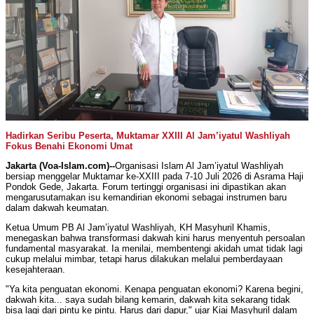
Hadirkan Seribu Peserta, Muktamar XXIII Al Jam’iyatul Washliyah
Fokus Benahi Ekonomi Umat
Jakarta (Voa-Islam.com)--
Organisasi Islam Al Jam’iyatul Washliyah
bersiap menggelar Muktamar ke-XXIII pada 7-10 Juli 2026 di Asrama Haji
Pondok Gede, Jakarta. Forum tertinggi organisasi ini dipastikan akan
mengarusutamakan isu kemandirian ekonomi sebagai instrumen baru
dalam dakwah keumatan.
​Ketua Umum PB Al Jam’iyatul Washliyah, KH Masyhuril Khamis,
menegaskan bahwa transformasi dakwah kini harus menyentuh persoalan
fundamental masyarakat. Ia menilai, membentengi akidah umat tidak lagi
cukup melalui mimbar, tetapi harus dilakukan melalui pemberdayaan
kesejahteraan.
​"Ya kita penguatan ekonomi. Kenapa penguatan ekonomi? Karena begini,
dakwah kita... saya sudah bilang kemarin, dakwah kita sekarang tidak
bisa lagi dari pintu ke pintu. Harus dari dapur," ujar Kiai Masyhuril dalam