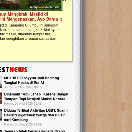
kanak Islam Terpadu (TKIT) An Najjah d
Gedung Majelis Taklim di Jonggol,...
MUI DKI: Tabayyun Jadi Benteng
Tangkal Hoaks di Era AI
Jum'at, 07 Aug 2026 06:32
Dinamain ''Abu Lahab'' Karena Sangat
Tampan, Tapi Menjadi Simbol Neraka
Kamis, 06 Aug 2026 15:42
Diduga Terlibat Aktivitas LGBT, Suami
Beristri Digerebek Warga dan Diusir
dari Kampung
Kamis, 06 Aug 2026 14:59
Teguran Allah kepada kepada Orang