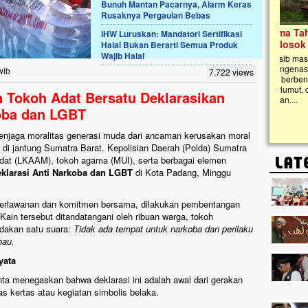
Bunuh Mantan Pacarnya, Alarm Keras
Rusaknya Pergaulan Bebas
Lima Tahun Mangkrak, Masjid di
IHW Luruskan: Mandatori Sertifikasi
Pelosok ini Mengenaskan. Ayo Bantu.!!
Halal Bukan Berarti Semua Produk
Wajib Halal
Nasib masjid di Kampung Cilumbu ini sungguh
mengenaskan. Lima tahun mangkrak, kini nyaris
wib
7.722 views
tak berbentuk masjid, dipenuhi rumput liar,
berlumut, dan menghitam terpapar panas dan
 Tokoh Adat Bersatu Deklarasikan
hujan....
oba dan LGBT
jaga moralitas generasi muda dari ancaman kerusakan moral
f di jantung Sumatra Barat. Kepolisian Daerah (Polda) Sumatra
adat (LKAAM), tokoh agama (MUI), serta berbagai elemen
klarasi Anti Narkoba dan LGBT
di Kota Padang, Minggu
l perlawanan dan komitmen bersama, dilakukan pembentangan
 Kain tersebut ditandatangani oleh ribuan warga, tokoh
ndakan satu suara:
Tidak ada tempat untuk narkoba dan perilaku
bau.
yata
nta menegaskan bahwa deklarasi ini adalah awal dari gerakan
as kertas atau kegiatan simbolis belaka.