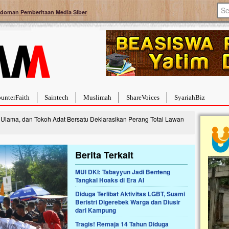
doman Pemberitaan Media Siber
unterFaith
Saintech
Muslimah
ShareVoices
SyariahBiz
Ulama, dan Tokoh Adat Bersatu Deklarasikan Perang Total Lawan
Berita Terkait
MUI DKI: Tabayyun Jadi Benteng
a Hebat Sembuh Dari
Pales
Tangkal Hoaks di Era AI
arah
Tanga
Diduga Terlibat Aktivitas LGBT, Suami
dipenuhi dengan
Sahaba
Beristri Digerebek Warga dan Diusir
erat. Meskipun baru
terbaik
dari Kampung
ayi yang imut ini harus
mengua
g dahsyat, yaitu tumor
mencek
Tragis! Remaja 14 Tahun Diduga
an...
berdona