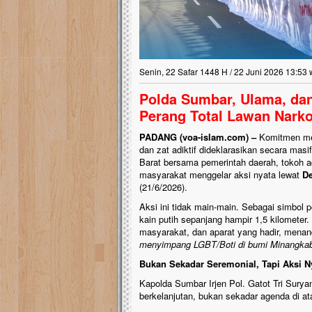
Senin, 22 Safar 1448 H / 22 Juni 2026 13:53 
Polda Sumbar, Ulama, dan
Perang Total Lawan Nark
PADANG (voa-islam.com) –
Komitmen men
dan zat adiktif dideklarasikan secara masi
Barat bersama pemerintah daerah, tokoh 
masyarakat menggelar aksi nyata lewat
De
(21/6/2026).
Aksi ini tidak main-main. Sebagai simbo
kain putih sepanjang hampir 1,5 kilometer.
masyarakat, dan aparat yang hadir, mena
menyimpang LGBT/Boti di bumi Minangka
Bukan Sekadar Seremonial, Tapi Aksi N
Kapolda Sumbar Irjen Pol. Gatot Tri Surya
berkelanjutan, bukan sekadar agenda di at