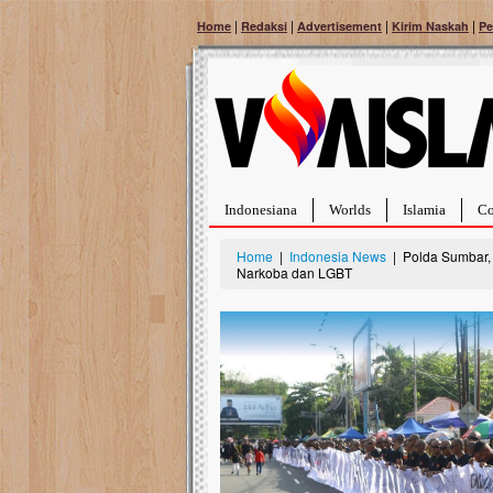
|
|
|
|
Home
Redaksi
Advertisement
Kirim Naskah
Pe
Indonesiana
Worlds
Islamia
Co
Home
|
Indonesia News
| Polda Sumbar, 
Narkoba dan LGBT
Bantu Naura, Balit
Tumor Pembuluh D
Hidup Naura Salsabila 
rintangan yang sangat b
berusia sepuluh bulan, b
menghadapi penyakit yan
pembuluh darah berukur