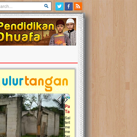
Previous slide
Next slide
tina Masih Berduka, Ayo Ulurkan
Open Donasi Wakaf Pembangu
n Bantu Mereka
Rumah Qur'an & TK Islam Terp
t, Ulurtangan mari kirimkan dukungan
Najjah di Jonggol
mu untuk warga Palestina di Gaza demi
tkan mereka menghadapi situasi
Saat ini, Ulurtangan bersama Yayasan 
am ini. Mari dukung mereka dengan
Najjahtul Islam Jonggol sedang merintis
si dengan cara:...
pembangunan Rumah Qur’an dan Tama