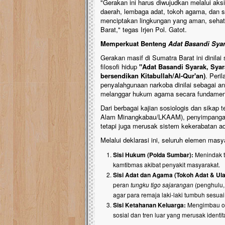
"Gerakan ini harus diwujudkan melalui aksi
daerah, lembaga adat, tokoh agama, dan s
menciptakan lingkungan yang aman, sehat
Barat," tegas Irjen Pol. Gatot.
Memperkuat Benteng
Adat Basandi Syar
Gerakan masif di Sumatra Barat ini dinil
filosofi hidup
"Adat Basandi Syarak, Syara
bersendikan Kitabullah/Al-Qur'an)
. Peri
penyalahgunaan narkoba dinilai sebagai 
melanggar hukum agama secara fundamen
Dari berbagai kajian sosiologis dan sikap
Alam Minangkabau/LKAAM), penyimpangan pe
tetapi juga merusak sistem kekerabatan ad
Melalui deklarasi ini, seluruh elemen ma
Sisi Hukum (Polda Sumbar):
Menindak t
kamtibmas akibat penyakit masyarakat.
Sisi Adat dan Agama (Tokoh Adat & Ul
peran
tungku tigo sajarangan
(penghulu,
agar para remaja laki-laki tumbuh sesua
Sisi Ketahanan Keluarga:
Mengimbau or
sosial dan tren luar yang merusak identita