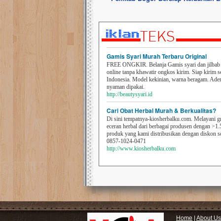
Gamis Syari Murah Terbaru Original
FREE ONGKIR. Belanja Gamis syari dan jilbab t
online tanpa khawatir ongkos kirim. Siap kirim s
Indonesia. Model kekinian, warna beragam. Ad
nyaman dipakai.
http://beautysyari.id
Cari Obat Herbal Murah & Berkualitas?
Di sini tempatnya-kiosherbalku.com. Melayani g
eceran herbal dari berbagai produsen dengan >1.
produk yang kami distribusikan dengan diskon 
0857-1024-0471
http://www.kiosherbalku.com
Home
|
About Us