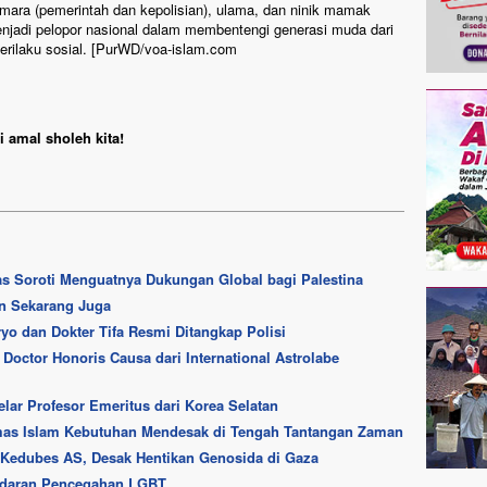
ara (pemerintah dan kepolisian), ulama, dan ninik mamak
enjadi pelopor nasional dalam membentengi generasi muda dari
erilaku sosial. [PurWD/voa-islam.com
 amal sholeh kita!
s Soroti Menguatnya Dukungan Global bagi Palestina
an Sekarang Juga
yo dan Dokter Tifa Resmi Ditangkap Polisi
Doctor Honoris Causa dari International Astrolabe
lar Profesor Emeritus dari Korea Selatan
mas Islam Kebutuhan Mendesak di Tengah Tantangan Zaman
i Kedubes AS, Desak Hentikan Genosida di Gaza
Edaran Pencegahan LGBT