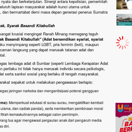
 nyata dan berkelanjutan. Sinergi antara kepolisian, pemerintah
eluruh lapisan masyarakat adalah kunci utama untuk
, dan bermartabat demi masa depan generasi penerus Sumatra
ak, Syarak Basandi Kitabullah
ai sangat krusial mengingat Ranah Minang memegang teguh
k Basandi Kitabullah" (Adat bersendikan syariat, syariat
laku menyimpang seperti LGBT, pria feminin (boti), maupun
ancaman langsung yang dapat merusak tatanan adat dan
tal.
 tegas lembaga adat di Sumbar (seperti Lembaga Kerapatan Adat
rilaku ini tidak hanya merusak individu secara psikologis,
at serta sanksi sosial yang berlaku di tengah masyarakat.
syarakat sepakat untuk melakukan pengawasan berlapis:
egas jaringan narkoba dan mengantisipasi potensi gangguan
ama):
Memperkuat edukasi di surau-surau, mengaktifkan kembali
 ulama, dan cadiak pandai), serta memberikan pembinaan moral
i fitrah kemaskulinannya sebagai calon pemimpin.
ang tua agar mengawasi pergaulan anak dari pengaruh media
s diri.