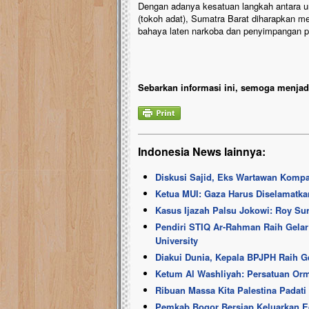
Dengan adanya kesatuan langkah antara um
(tokoh adat), Sumatra Barat diharapkan m
bahaya laten narkoba dan penyimpangan p
Sebarkan informasi ini, semoga menjadi
Indonesia News lainnya:
Diskusi Sajid, Eks Wartawan Kompa
Ketua MUI: Gaza Harus Diselamatk
Kasus Ijazah Palsu Jokowi: Roy Sur
Pendiri STIQ Ar-Rahman Raih Gelar 
University
Diakui Dunia, Kepala BPJPH Raih Ge
Ketum Al Washliyah: Persatuan Or
Ribuan Massa Kita Palestina Padat
Pemkab Bogor Bersiap Keluarkan 