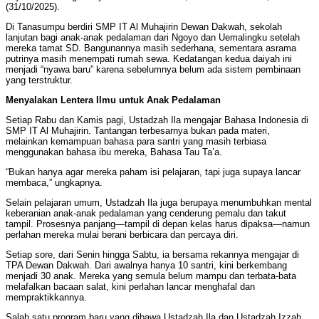
(31/10/2025).
Di Tanasumpu berdiri SMP IT Al Muhajirin Dewan Dakwah, sekolah
lanjutan bagi anak-anak pedalaman dari Ngoyo dan Uemalingku setelah
mereka tamat SD. Bangunannya masih sederhana, sementara asrama
putrinya masih menempati rumah sewa. Kedatangan kedua daiyah ini
menjadi “nyawa baru” karena sebelumnya belum ada sistem pembinaan
yang terstruktur.
Menyalakan Lentera Ilmu untuk Anak Pedalaman
Setiap Rabu dan Kamis pagi, Ustadzah Ila mengajar Bahasa Indonesia di
SMP IT Al Muhajirin. Tantangan terbesarnya bukan pada materi,
melainkan kemampuan bahasa para santri yang masih terbiasa
menggunakan bahasa ibu mereka, Bahasa Tau Ta’a.
“Bukan hanya agar mereka paham isi pelajaran, tapi juga supaya lancar
membaca,” ungkapnya.
Selain pelajaran umum, Ustadzah Ila juga berupaya menumbuhkan mental
keberanian anak-anak pedalaman yang cenderung pemalu dan takut
tampil. Prosesnya panjang—tampil di depan kelas harus dipaksa—namun
perlahan mereka mulai berani berbicara dan percaya diri.
Setiap sore, dari Senin hingga Sabtu, ia bersama rekannya mengajar di
TPA Dewan Dakwah. Dari awalnya hanya 10 santri, kini berkembang
menjadi 30 anak. Mereka yang semula belum mampu dan terbata-bata
melafalkan bacaan salat, kini perlahan lancar menghafal dan
mempraktikkannya.
Salah satu program baru yang dibawa Ustadzah Ila dan Ustadzah Izzah