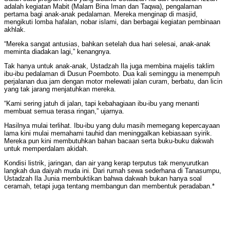
adalah kegiatan Mabit (Malam Bina Iman dan Taqwa), pengalaman
pertama bagi anak-anak pedalaman. Mereka menginap di masjid,
mengikuti lomba hafalan, nobar islami, dan berbagai kegiatan pembinaan
akhlak.
“Mereka sangat antusias, bahkan setelah dua hari selesai, anak-anak
meminta diadakan lagi,” kenangnya.
Tak hanya untuk anak-anak, Ustadzah Ila juga membina majelis taklim
ibu-ibu pedalaman di Dusun Poemboto. Dua kali seminggu ia menempuh
perjalanan dua jam dengan motor melewati jalan curam, berbatu, dan licin
yang tak jarang menjatuhkan mereka.
“Kami sering jatuh di jalan, tapi kebahagiaan ibu-ibu yang menanti
membuat semua terasa ringan,” ujarnya.
Hasilnya mulai terlihat. Ibu-ibu yang dulu masih memegang kepercayaan
lama kini mulai memahami tauhid dan meninggalkan kebiasaan syirik.
Mereka pun kini membutuhkan bahan bacaan serta buku-buku dakwah
untuk memperdalam akidah.
Kondisi listrik, jaringan, dan air yang kerap terputus tak menyurutkan
langkah dua daiyah muda ini. Dari rumah sewa sederhana di Tanasumpu,
Ustadzah Ila Junia membuktikan bahwa dakwah bukan hanya soal
ceramah, tetapi juga tentang membangun dan membentuk peradaban.*