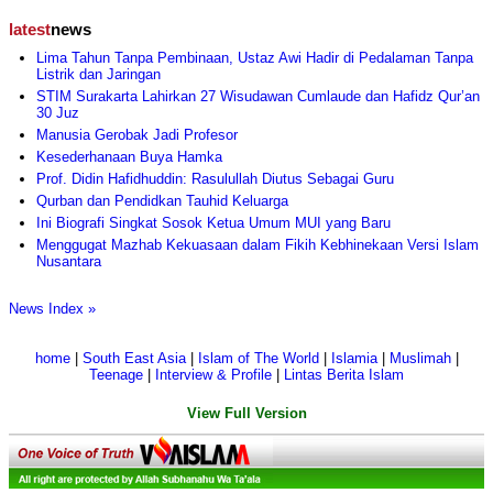
latest
news
Lima Tahun Tanpa Pembinaan, Ustaz Awi Hadir di Pedalaman Tanpa
Listrik dan Jaringan
STIM Surakarta Lahirkan 27 Wisudawan Cumlaude dan Hafidz Qur’an
30 Juz
Manusia Gerobak Jadi Profesor
Kesederhanaan Buya Hamka
Prof. Didin Hafidhuddin: Rasulullah Diutus Sebagai Guru
Qurban dan Pendidkan Tauhid Keluarga
Ini Biografi Singkat Sosok Ketua Umum MUI yang Baru
Menggugat Mazhab Kekuasaan dalam Fikih Kebhinekaan Versi Islam
Nusantara
News Index »
home
|
South East Asia
|
Islam of The World
|
Islamia
|
Muslimah
|
Teenage
|
Interview & Profile
|
Lintas Berita Islam
View Full Version