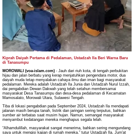
Kiprah Daiyah Pertama di Pedalaman, Ustadzah Ila Beri Warna Baru
di Tanasumpu
MOROWALI (voa-islam.com)
- Jauh dari riuh kota, di tengah perbukitan
hijau dan jalan berbatu yang kerap menjatuhkan pengendara motor, dua
daiyah muda tetap menyalakan cahaya ilmu dan iman bagi masyarakat
pedalaman. Mereka adalah Ustadzah Ila Junia dan Ustadzah Nurul Izzah,
dai pengabdian Dewan Dakwah yang telah setahun membersamai
masyarakat Desa Tanasumpu dan desa-desa pedalaman di Kecamatan
Mamosalato, Morowali Utara, Sulawesi Tengah.
Tiba di lokasi pengabdian pada September 2024, Ustadzah Ila mendapati
jalanan masih berupa tanah, listrik dan jaringan sering terputus, bahkan
sumber air terbatas saat musim hujan. Namun, semangat masyarakat
menyambut kedatangan mereka menghapus segala lelah.
“Alhamdulillah, masyarakat sangat menerima, bahkan sering mengundang
saya untuk mengisi kajian di rumah mereka,” tutur Ustadzah Ila, Jum'at