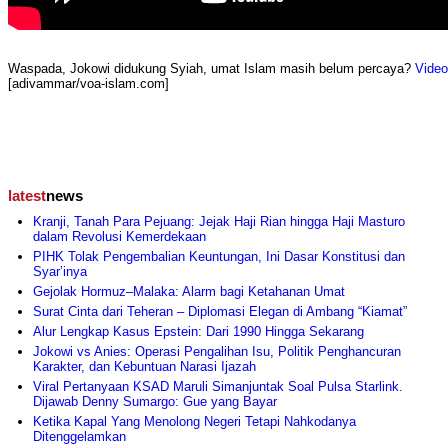
Waspada, Jokowi didukung Syiah, umat Islam masih belum percaya?
Video
[adivammar/voa-islam.com]
latest
news
Kranji, Tanah Para Pejuang: Jejak Haji Rian hingga Haji Masturo
dalam Revolusi Kemerdekaan
PIHK Tolak Pengembalian Keuntungan, Ini Dasar Konstitusi dan
Syar’inya
Gejolak Hormuz–Malaka: Alarm bagi Ketahanan Umat
Surat Cinta dari Teheran – Diplomasi Elegan di Ambang “Kiamat”
Alur Lengkap Kasus Epstein: Dari 1990 Hingga Sekarang
Jokowi vs Anies: Operasi Pengalihan Isu, Politik Penghancuran
Karakter, dan Kebuntuan Narasi Ijazah
Viral Pertanyaan KSAD Maruli Simanjuntak Soal Pulsa Starlink.
Dijawab Denny Sumargo: Gue yang Bayar
Ketika Kapal Yang Menolong Negeri Tetapi Nahkodanya
Ditenggelamkan