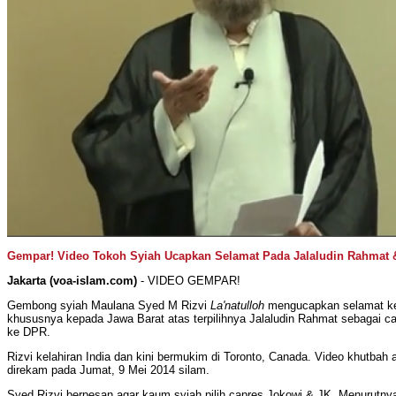
Gempar! Video Tokoh Syiah Ucapkan Selamat Pada Jalaludin Rahmat 
Jakarta (voa-islam.com)
- VIDEO GEMPAR!
Gembong syiah Maulana Syed M Rizvi
La'natulloh
mengucapkan selamat ke
khususnya kepada Jawa Barat atas terpilihnya Jalaludin Rahmat sebagai ca
ke DPR.
Rizvi kelahiran India dan kini bermukim di Toronto, Canada.
Video khutbah al
direkam pada Jumat, 9 Mei 2014 silam.
Syed Rizvi berpesan agar kaum syiah pilih capres Jokowi & JK. Menurutnya 