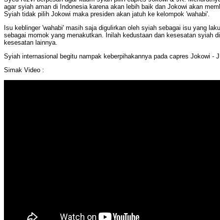
agar syiah aman di Indonesia karena akan lebih baik dan Jokowi akan memb
Syiah tidak pilih Jokowi maka presiden akan jatuh ke kelompok 'wahabi'.
Isu keblinger 'wahabi' masih saja digulirkan oleh syiah sebagai isu yang laku
sebagai momok yang menakutkan. Inilah kedustaan dan kesesatan syiah di
kesesatan lainnya.
Syiah internasional begitu nampak keberpihakannya pada capres Jokowi - 
Simak Video :