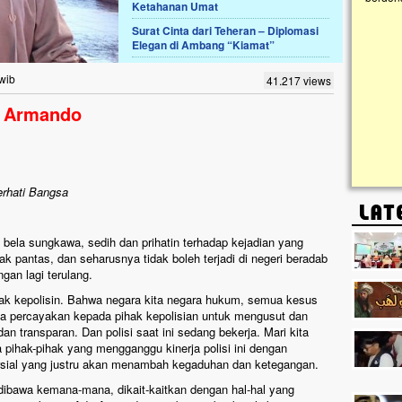
Ketahanan Umat
Surat Cinta dari Teheran – Diplomasi
Lima Tahun Mangkrak, Masjid di
Elegan di Ambang “Kiamat”
Pelosok ini Mengenaskan. Ayo Bantu.!!
Nasib masjid di Kampung Cilumbu ini sungguh
 wib
41.217 views
mengenaskan. Lima tahun mangkrak, kini nyaris
tak berbentuk masjid, dipenuhi rumput liar,
e Armando
berlumut, dan menghitam terpapar panas dan
hujan....
rhati Bangsa
bela sungkawa, sedih dan prihatin terhadap kejadian yang
 pantas, dan seharusnya tidak boleh terjadi di negeri beradab
ngan lagi terulang.
hak kepolisin. Bahwa negara kita negara hukum, semua kesus
ita percayakan kepada pihak kepolisian untuk mengusut dan
an transparan. Dan polisi saat ini sedang bekerja. Mari kita
a pihak-pihak yang mengganggu kinerja polisi ini dengan
sial yang justru akan menambah kegaduhan dan ketegangan.
ir, dibawa kemana-mana, dikait-kaitkan dengan hal-hal yang