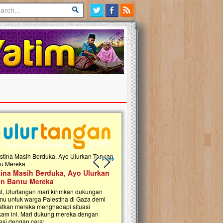
Previous slide
Next slide
tina Masih Berduka, Ayo Ulurkan
Open Donasi Wakaf Pembangu
n Bantu Mereka
Rumah Qur'an & TK Islam Terp
t, Ulurtangan mari kirimkan dukungan
Najjah di Jonggol
mu untuk warga Palestina di Gaza demi
tkan mereka menghadapi situasi
Saat ini, Ulurtangan bersama Yayasan 
am ini. Mari dukung mereka dengan
Najjahtul Islam Jonggol sedang merintis
si dengan cara:...
pembangunan Rumah Qur’an dan Tama