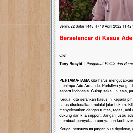
Senin, 22 Safar 1448 H / 18 April 2022 11:42
Berselancar di Kasus Ad
Oleh:
Tony Rosyid
||
Pengamat Politik dan Peme
PERTAMA-TAMA
kita harus mengucapkan 
menimpa Ade Armando. Peristiwa yang tidak
seperti Indonesia. Cukup sekali ini saja, ja
Kedua, kita serahkan kasus ini kepada pi
harus diselesaikan melalui jalur hukum. K
menyelesaikan dengan tuntas, tegas, adil d
dukung dan kita support. Jangan justru ad
membuat pernyataan-pernyataan kontrover
Ketiga, peristiwa ini jangan pula dipolitis