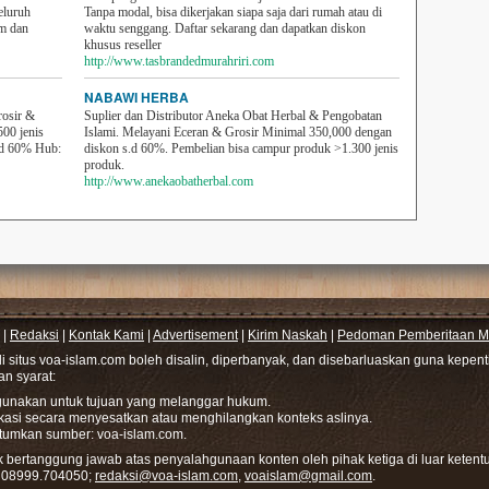
eluruh
Tanpa modal, bisa dikerjakan siapa saja dari rumah atau di
em dan
waktu senggang. Daftar sekarang dan dapatkan diskon
khusus reseller
http://www.tasbrandedmurahriri.com
NABAWI HERBA
rosir &
Suplier dan Distributor Aneka Obat Herbal & Pengobatan
500 jenis
Islami. Melayani Eceran & Grosir Minimal 350,000 dengan
sd 60% Hub:
diskon s.d 60%. Pembelian bisa campur produk >1.300 jenis
produk.
http://www.anekaobatherbal.com
|
Redaksi
|
Kontak Kami
|
Advertisement
|
Kirim Naskah
|
Pedoman Pemberitaan Me
di situs voa-islam.com boleh disalin, diperbanyak, dan disebarluaskan guna kepe
gan syarat:
hgunakan untuk tujuan yang melanggar hukum.
ikasi secara menyesatkan atau menghilangkan konteks aslinya.
tumkan sumber: voa-islam.com.
bertanggung jawab atas penyalahgunaan konten oleh pihak ketiga di luar ketentu
: 08999.704050;
redaksi@voa-islam.com
,
voaislam@gmail.com
.