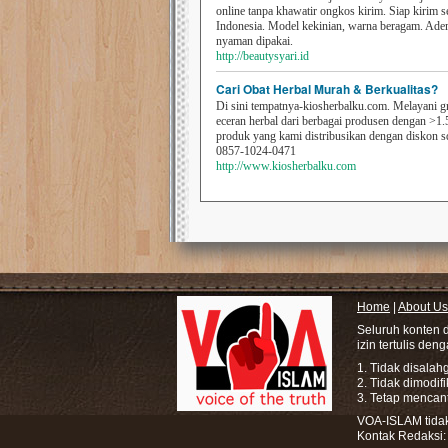
online tanpa khawatir ongkos kirim. Siap kirim s
Indonesia. Model kekinian, warna beragam. Ad
nyaman dipakai.
http://beautysyari.id
Cari Obat Herbal Murah & Berkualitas?
Di sini tempatnya-kiosherbalku.com. Melayani g
eceran herbal dari berbagai produsen dengan >1.
produk yang kami distribusikan dengan diskon 
0857-1024-0471
http://www.kiosherbalku.com
Home
|
About Us
Seluruh konten 
izin tertulis den
1. Tidak disala
2. Tidak dimodif
3. Tetap mencan
VOA-ISLAM tidak 
Kontak Redaksi