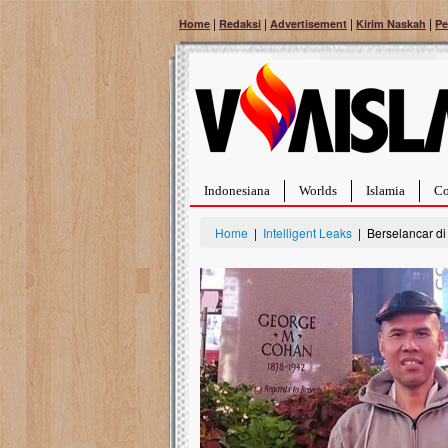
|
|
|
|
Home
Redaksi
Advertisement
Kirim Naskah
Pe
Indonesiana
Worlds
Islamia
Co
Home
|
Intelligent Leaks
| Berselancar d
Bantu Naura, Balit
Tumor Pembuluh D
Hidup Naura Salsabila 
rintangan yang sangat b
berusia sepuluh bulan, b
menghadapi penyakit yan
pembuluh darah berukur