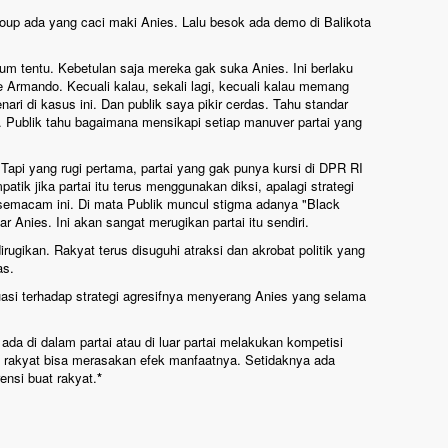
roup ada yang caci maki Anies. Lalu besok ada demo di Balikota
um tentu. Kebetulan saja mereka gak suka Anies. Ini berlaku
 Armando. Kecuali kalau, sekali lagi, kecuali kalau memang
i di kasus ini. Dan publik saya pikir cerdas. Tahu standar
ik. Publik tahu bagaimana mensikapi setiap manuver partai yang
 Tapi yang rugi pertama, partai yang gak punya kursi di DPR RI
patik jika partai itu terus menggunakan diksi, apalagi strategi
emacam ini. Di mata Publik muncul stigma adanya "Black
Anies. Ini akan sangat merugikan partai itu sendiri.
dirugikan. Rakyat terus disuguhi atraksi dan akrobat politik yang
as.
uasi terhadap strategi agresifnya menyerang Anies yang selama
 ada di dalam partai atau di luar partai melakukan kompetisi
tu rakyat bisa merasakan efek manfaatnya. Setidaknya ada
rensi buat rakyat.
*