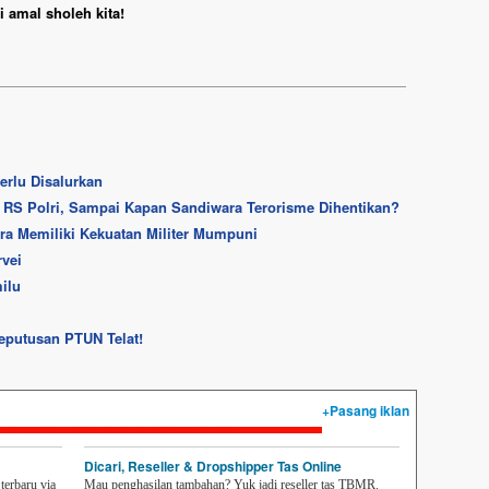
 amal sholeh kita!
rlu Disalurkan
i RS Polri, Sampai Kapan Sandiwara Terorisme Dihentikan?
ara Memiliki Kekuatan Militer Mumpuni
vei
ilu
putusan PTUN Telat!
+Pasang iklan
Dicari, Reseller & Dropshipper Tas Online
erbaru via
Mau penghasilan tambahan? Yuk jadi reseller tas TBMR.