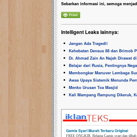
Sebarkan informasi ini, semoga menjadi
Intelligent Leaks lainnya:
Jangan Ada Tragedi!
Kehebatan Densus 88 dan Brimob Pe
Dr. Ahmad Zain An Najah Dirawat d
Belajar dari Rusia, Pentingnya Neg
Membongkar Manuver Lembaga Sur
Awas Upaya Sistemik Menunda Pem
Menko Urusan Toa Masjid
Kali Mampang Rampung Dikeruk, Ke
Gamis Syari Murah Terbaru Original
FREE ONGKIR. Belanja Gamis syari dan jilbab t