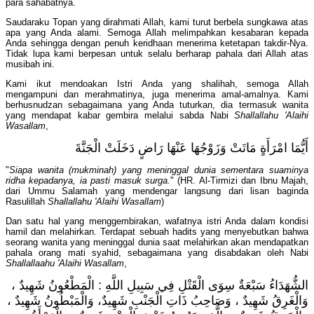
para sahabatnya.
Saudaraku Topan yang dirahmati Allah, kami turut berbela sungkawa atas
apa yang Anda alami. Semoga Allah melimpahkan kesabaran kepada
Anda sehingga dengan penuh keridhaan menerima ketetapan takdir-Nya.
Tidak lupa kami berpesan untuk selalu berharap pahala dari Allah atas
musibah ini.
Kami ikut mendoakan Istri Anda yang shalihah, semoga Allah
mengampuni dan merahmatinya, juga menerima amal-amalnya. Kami
berhusnudzan sebagaimana yang Anda tuturkan, dia termasuk wanita
yang mendapat kabar gembira melalui sabda Nabi
Shallallahu 'Alaihi
Wasallam
,
أَيُّمَا امْرَأَةٍ مَاتَتْ وَزَوْجُهَا عَنْهَا رَاضٍ دَخَلَتْ الْجَنَّةَ
"
Siapa wanita (mukminah) yang meninggal dunia sementara suaminya
ridha kepadanya, ia pasti masuk surga.
" (HR. Al-Tirmizi dan Ibnu Majah,
dari Ummu Salamah yang mendengar langsung dari lisan baginda
Rasulillah
Shallallahu 'Alaihi Wasallam
)
Dan satu hal yang menggembirakan, wafatnya istri Anda dalam kondisi
hamil dan melahirkan. Terdapat sebuah hadits yang menyebutkan bahwa
seorang wanita yang meninggal dunia saat melahirkan akan mendapatkan
pahala orang mati syahid, sebagaimana yang disabdakan oleh Nabi
Shallallaahu 'Alaihi Wasallam
,
الشُّهَدَاءُ سَبْعَةٌ سِوَى الْقَتْلِ فِي سَبِيلِ اللَّهِ : الْمَطْعُونُ شَهِيدٌ ،
وَالْغَرِقُ شَهِيدٌ ، وَصَاحِبُ ذَاتِ الْجَنْبِ شَهِيدٌ، وَالْمَبْطُونُ شَهِيدٌ ،