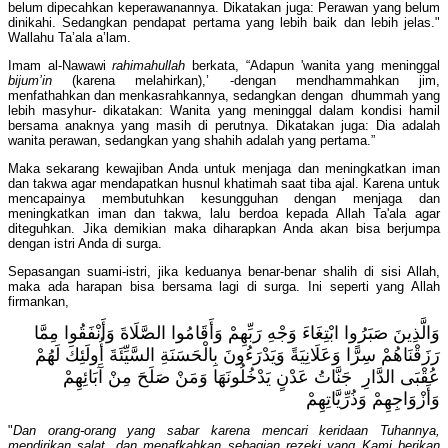
belum dipecahkan keperawanannya. Dikatakan juga: Perawan yang belum
dinikahi. Sedangkan pendapat pertama yang lebih baik dan lebih jelas."
Wallahu Ta’ala a’lam.
Imam al-Nawawi
rahimahullah
berkata, “Adapun 'wanita yang meninggal
bijum’in
(karena melahirkan),’ -dengan mendhammahkan jim,
menfathahkan dan menkasrahkannya, sedangkan dengan dhummah yang
lebih masyhur- dikatakan: Wanita yang meninggal dalam kondisi hamil
bersama anaknya yang masih di perutnya. Dikatakan juga: Dia adalah
wanita perawan, sedangkan yang shahih adalah yang pertama.”
Maka sekarang kewajiban Anda untuk menjaga dan meningkatkan iman
dan takwa agar mendapatkan husnul khatimah saat tiba ajal. Karena untuk
mencapainya membutuhkan kesungguhan dengan menjaga dan
meningkatkan iman dan takwa, lalu berdoa kepada Allah Ta'ala agar
diteguhkan. Jika demikian maka diharapkan Anda akan bisa berjumpa
dengan istri Anda di surga.
Sepasangan suami-istri, jika keduanya benar-benar shalih di sisi Allah,
maka ada harapan bisa bersama lagi di surga. Ini seperti yang Allah
firmankan,
وَالَّذِينَ صَبَرُوا ابْتِغَاءَ وَجْهِ رَبِّهِمْ وَأَقَامُوا الصَّلَاةَ وَأَنْفَقُوا مِمَّا
رَزَقْنَاهُمْ سِرًّا وَعَلَانِيَةً وَيَدْرَءُونَ بِالْحَسَنَةِ السَّيِّئَةَ أُولَئِكَ لَهُمْ
عُقْبَى الدَّارِ جَنَّاتُ عَدْنٍ يَدْخُلُونَهَا وَمَنْ صَلَحَ مِنْ آَبَائِهِمْ
وَأَزْوَاجِهِمْ وَذُرِّيَّاتِهِمْ
"
Dan orang-orang yang sabar karena mencari keridaan Tuhannya,
mendirikan salat, dan menafkahkan sebagian rezeki yang Kami berikan