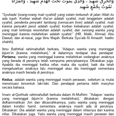
وَالْحَرِقُ شَهِيدٌ ، وَالَّذِي يَمُوتُ تَحْتَ الْهَدْمِ شَهِيدٌ ، وَالْمَرْأَةُ
تَمُوتُ بِجُمْعٍ شَهِيد
.
“
Syuhada’ (orang-orang mati syahid) yang selain terbunuh di jalan Allah itu
ada tujuh: Korban wabah tha’un adalah syahid, mati tenggelam adalah
syahid, penderita penyakit lambung (semacam liver) adalah syahid, mati
karena penyakit perut adalah syahid, korban kebakaran adalah syahid,
yang mati tertimpa reruntuhan adalah syahid, dan seorang wanita yang
meninggal karena melahirkan adalah syahid.
” (HR. Malik, Ahmad, Abu
Dawud, dan al-nasai, juga Ibnu Majah. Berkata Syu’aib Al Arnauth: hadits
shahih).
Ibnu Baththal
rahimahullah
berkata, “Adapun wanita yang meninggal
bijum’in
(karena melahirkan),” di dalamnya terdapat dua pendapat:
Pertama
, wanita yang meninggal karena melahirkan sedangkan anaknya
yang berada di perutnya telah sempurna penciptaannya. Dikatakan juga:
Apabila dia meninggal ketika nifas maka dia syahid, baik dia telah
mengeluarkan anaknya lalu meninggal atau dia meninggal sementara
anaknya masih berada di perutnya.
Kedua
, adalah wanita yang meninggal masih perawan, sebelum ia mulai
menstruasi tersentuh laki-laki. Dan pendapat pertama lebih masyhur
secara bahasa.
Imam al-Qurthubi
rahimahullah
berkata dalam Al-Mufhim: "Adapun ‘wanita
yang meninggal
bijum’in
(karena melahirkan),’ dikatakan: dengan
didhammahkan Jim dan dikasrahkannya, yaitu wanita yang meninggal
dalam kondisi hamil, sementara anaknya masih ada di perutnya.
Dikatakan: Dia adalah wanita yang meninggal dalam nifasnya dan karena
nifas. Dikatakan juga: Yaitu wanita yang meninggal masih perawan dan