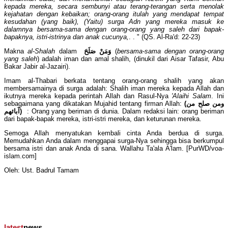
kepada mereka, secara sembunyi atau terang-terangan serta menolak
kejahatan dengan kebaikan; orang-orang itulah yang mendapat tempat
kesudahan (yang baik), (Yaitu) surga Adn yang mereka masuk ke
dalamnya bersama-sama dengan orang-orang yang saleh dari bapak-
bapaknya, istri-istrinya dan anak cucunya,
. . " (QS. Al-Ra'd: 22-23)
Makna
al-Shalah
dalam
وَمَنْ صَلَحَ
(
bersama-sama dengan orang-orang
yang saleh
) adalah iman dan amal shalih, (dinukil dari Aisar Tafasir, Abu
Bakar Jabir al-Jazairi).
Imam al-Thabari berkata tentang orang-orang shalih yang akan
membersamainya di surga adalah: Shalih iman mereka kepada Allah dan
ikutnya mereka kepada perintah Allah dan Rasul-Nya
'Alaihi Salam
. Ini
sebagaimana yang dikatakan Mujahid tentang firman Allah:
(ومن صلح من
آبائهم)
: Orang yang beriman di dunia. Dalam redaksi lain: orang beriman
dari bapak-bapak mereka, istri-istri mereka, dan keturunan mereka.
Semoga Allah menyatukan kembali cinta Anda berdua di surga.
Memudahkan Anda dalam menggapai surga-Nya sehingga bisa berkumpul
bersama istri dan anak Anda di sana. Wallahu Ta'ala A'lam. [PurWD/voa-
islam.com]
Oleh: Ust. Badrul Tamam
latest
news