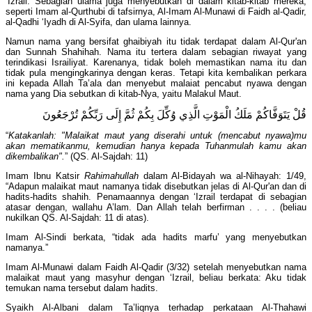
‘Izrail. Sebagian ulama juga menyebutkan di dalam kitab-kitab mereka,
seperti Imam al-Qurthubi di tafsirnya, Al-Imam Al-Munawi di Faidh al-Qadir,
al-Qadhi ‘Iyadh di Al-Syifa, dan ulama lainnya.
Namun nama yang bersifat ghaibiyah itu tidak terdapat dalam Al-Qur'an
dan Sunnah Shahihah. Nama itu tertera dalam sebagian riwayat yang
terindikasi Israiliyat. Karenanya, tidak boleh memastikan nama itu dan
tidak pula mengingkarinya dengan keras. Tetapi kita kembalikan perkara
ini kepada Allah Ta’ala dan menyebut malaiat pencabut nyawa dengan
nama yang Dia sebutkan di kitab-Nya, yaitu Malakul Maut.
قُلْ يَتَوَفَّاكُمْ مَلَكُ الْمَوْتِ الَّذِي وُكِّلَ بِكُمْ ثُمَّ إِلَى رَبِّكُمْ تُرْجَعُونَ
“
Katakanlah: "Malaikat maut yang diserahi untuk (mencabut nyawa)mu
akan mematikanmu, kemudian hanya kepada Tuhanmulah kamu akan
dikembalikan".
” (QS. Al-Sajdah: 11)
Imam Ibnu Katsir
Rahimahullah
dalam Al-Bidayah wa al-Nihayah: 1/49,
“Adapun malaikat maut namanya tidak disebutkan jelas di Al-Qur'an dan di
hadits-hadits shahih. Penamaannya dengan ‘Izrail terdapat di sebagian
atasar dengan, wallahu A’lam. Dan Allah telah berfirman . . . . (beliau
nukilkan QS. Al-Sajdah: 11 di atas).
Imam Al-Sindi berkata, “tidak ada hadits marfu’ yang menyebutkan
namanya.”
Imam Al-Munawi dalam Faidh Al-Qadir (3/32) setelah menyebutkan nama
malaikat maut yang masyhur dengan ‘Izrail, beliau berkata: Aku tidak
temukan nama tersebut dalam hadits.
Syaikh Al-Albani dalam Ta’liqnya terhadap perkataan Al-Thahawi