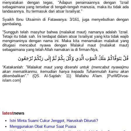
menyatakan dengan tegas, “Adapun penamaannya dengan ‘Izrail
sebagaimana yang tersebar di tengah-tengah manusia, maka itu tidak ada
landasannya. Itu termasuk dari atsar Israiliyat.”
Syaikh Ibnu Utsaimin di Fatawanya: 3/161, juga menyebutkan dengan
gambalang,
“Sungguh telah masyhur bahwa (malaikat maut) namanya adalah ‘Izrail.
Tetapi itu tidak sah. Ini terdapat dalam atsar Israiliyat yang kita tidak wajib
mengimaninya dengan nama ini. Maka kita menamakan malaikat yang
ditugasi mencabut nyawa dengan Malakul maut (malaikat maut)
sebagaimana yang telah Allah namakan ia di firman-Nya,
قُلْ يَتَوَفَّاكُمْ مَلَكُ الْمَوْتِ الَّذِي وُكِّلَ بِكُمْ ثُمَّ إِلَى رَبِّكُمْ تُرْجَعُونَ
“
Katakanlah: "Malaikat maut yang diserahi untuk (mencabut nyawa)mu
akan mematikanmu, kemudian hanya kepada Tuhanmulah kamu akan
dikembalikan".
” (QS. Al-Sajdah: 11) Wallahu A’lam. [PurWD/voa-
islam.com]
latest
news
Istri Minta Suami Cukur Jenggot, Haruskah Dituruti?
Menggunakan Obat Kumur Saat Puasa